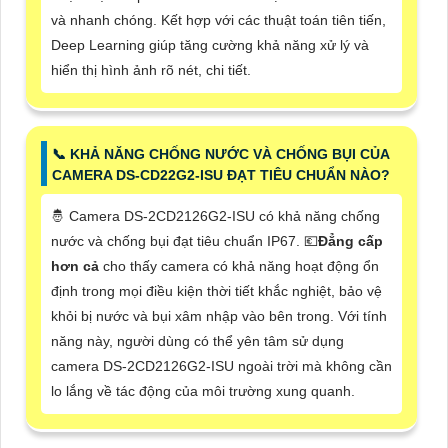
và nhanh chóng. Kết hợp với các thuật toán tiên tiến,
Deep Learning giúp tăng cường khả năng xử lý và
hiển thị hình ảnh rõ nét, chi tiết.
📞 KHẢ NĂNG CHỐNG NƯỚC VÀ CHỐNG BỤI CỦA
CAMERA DS-CD22G2-ISU ĐẠT TIÊU CHUẨN NÀO?
🤴 Camera DS-2CD2126G2-ISU có khả năng chống
nước và chống bụi đạt tiêu chuẩn IP67. 💶
Đẳng cấp
hơn cả
cho thấy camera có khả năng hoạt động ổn
định trong mọi điều kiện thời tiết khắc nghiệt, bảo vệ
khỏi bị nước và bụi xâm nhập vào bên trong. Với tính
năng này, người dùng có thể yên tâm sử dụng
camera DS-2CD2126G2-ISU ngoài trời mà không cần
lo lắng về tác động của môi trường xung quanh.