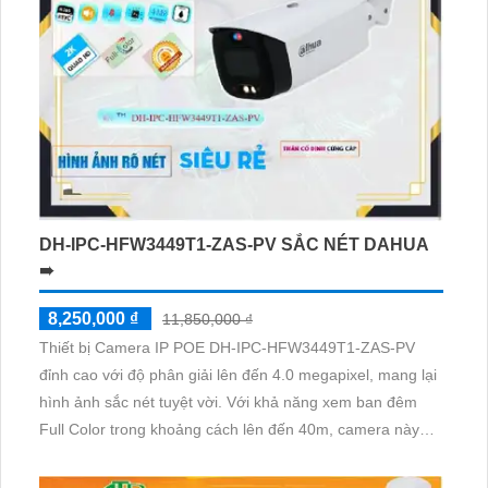
DH-IPC-HFW3449T1-ZAS-PV SẮC NÉT DAHUA
➠
8,250,000 ₫
11,850,000 ₫
Thiết bị Camera IP POE DH-IPC-HFW3449T1-ZAS-PV
đỉnh cao với độ phân giải lên đến 4.0 megapixel, mang lại
hình ảnh sắc nét tuyệt vời. Với khả năng xem ban đêm
Full Color trong khoảng cách lên đến 40m, camera này
giúp quan sát ban đêm như ban ngày đối với các công
trình hoạt động vào buổi tối