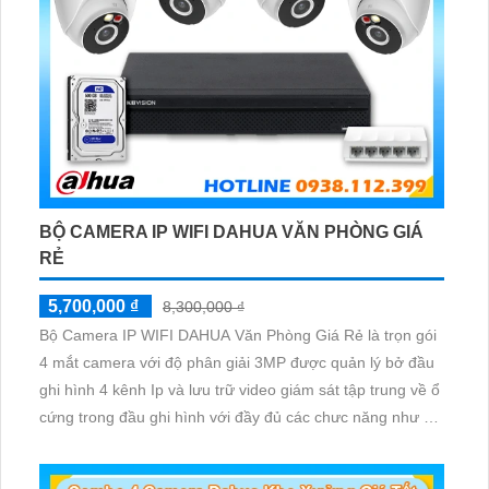
BỘ CAMERA IP WIFI DAHUA VĂN PHÒNG GIÁ
RẺ
5,700,000 ₫
8,300,000 ₫
Bộ Camera IP WIFI DAHUA Văn Phòng Giá Rẻ là trọn gói
4 mắt camera với độ phân giải 3MP được quản lý bở đầu
ghi hình 4 kênh Ip và lưu trữ video giám sát tập trung về ổ
cứng trong đầu ghi hình với đầy đủ các chưc năng như AI
Phát hiện chuyển động, đàm thoại âm thanh 2 chiều và
giám sát có màu vào ban đêm