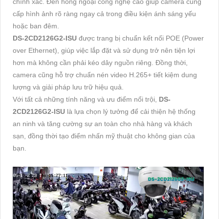
chính xác. Đèn hồng ngoại công nghệ cao giúp camera cung
cấp hình ảnh rõ ràng ngay cả trong điều kiện ánh sáng yếu
hoặc ban đêm.
DS-2CD2126G2-ISU
được trang bị chuẩn kết nối POE (Power
over Ethernet), giúp việc lắp đặt và sử dụng trở nên tiện lợi
hơn mà không cần phải kéo dây nguồn riêng. Đồng thời,
camera cũng hỗ trợ chuẩn nén video H.265+ tiết kiệm dung
lượng và giải pháp lưu trữ hiệu quả.
Với tất cả những tính năng và ưu điểm nổi trội,
DS-
2CD2126G2-ISU
là lựa chọn lý tưởng để cải thiện hệ thống
an ninh và tăng cường sự an toàn cho nhà hàng và khách
sạn, đồng thời tạo điểm nhấn mỹ thuật cho không gian của
bạn.