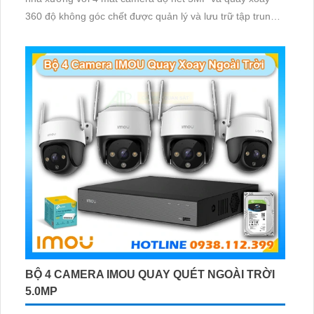
360 độ không góc chết được quản lý và lưu trữ tập trung
về đầu ghi hình ổ cứng hỗ trợ xem qua tivi
BỘ 4 CAMERA IMOU QUAY QUÉT NGOÀI TRỜI
5.0MP