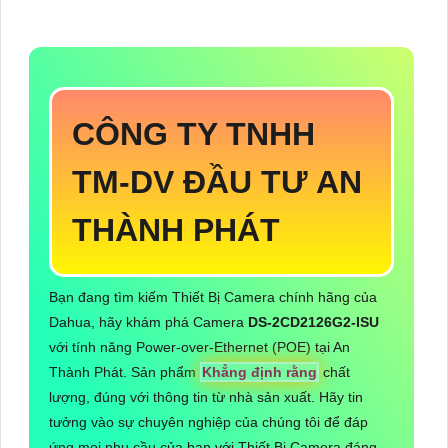
CÔNG TY TNHH
TM-DV ĐẦU TƯ AN
THÀNH PHÁT
Bạn đang tìm kiếm Thiết Bị Camera chính hãng của
Dahua, hãy khám phá Camera
DS-2CD2126G2-ISU
với tính năng Power-over-Ethernet (POE) tại An
Thành Phát. Sản phẩm
Khẳng định rằng
chất
lượng, đúng với thông tin từ nhà sản xuất. Hãy tin
tưởng vào sự chuyên nghiệp của chúng tôi để đáp
ứng mọi nhu cầu của bạn với Thiết Bị Camera đáng