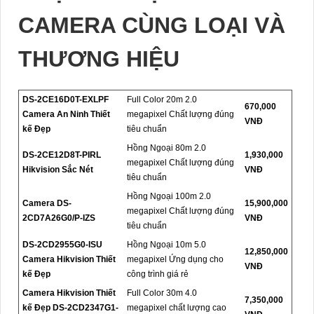
CAMERA CÙNG LOẠI VÀ
THƯƠNG HIỆU
DS-2CE16D0T-EXLPF
Full Color 20m 2.0
670,000
Camera An Ninh Thiết
megapixel Chất lượng đúng
VNĐ
kế Đẹp
tiêu chuẩn
Hồng Ngoại 80m 2.0
DS-2CE12D8T-PIRL
1,930,000
megapixel Chất lượng đúng
Hikvision Sắc Nét
VNĐ
tiêu chuẩn
Hồng Ngoại 100m 2.0
Camera DS-
15,900,000
megapixel Chất lượng đúng
2CD7A26G0/P-IZS
VNĐ
tiêu chuẩn
DS-2CD2955G0-ISU
Hồng Ngoại 10m 5.0
12,850,000
Camera Hikvision Thiết
megapixel Ứng dụng cho
VNĐ
kế Đẹp
công trình giá rẻ
Camera Hikvision Thiết
Full Color 30m 4.0
7,350,000
kế Đẹp DS-2CD2347G1-
megapixel chất lượng cao