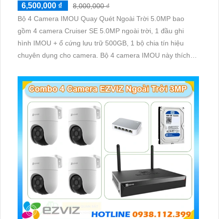
6,500,000 ₫
8,000,000 ₫
Bộ 4 Camera IMOU Quay Quét Ngoài Trời 5.0MP bao
gồm 4 camera Cruiser SE 5.0MP ngoài trời, 1 đầu ghi
hình IMOU + ổ cứng lưu trữ 500GB, 1 bộ chia tín hiệu
chuyên dụng cho camera. Bộ 4 camera IMOU này thích
hợp lắp đặt cho kho hàng, nhà xưởng, khu phố và khu vực
cần giám sát ngoài trời