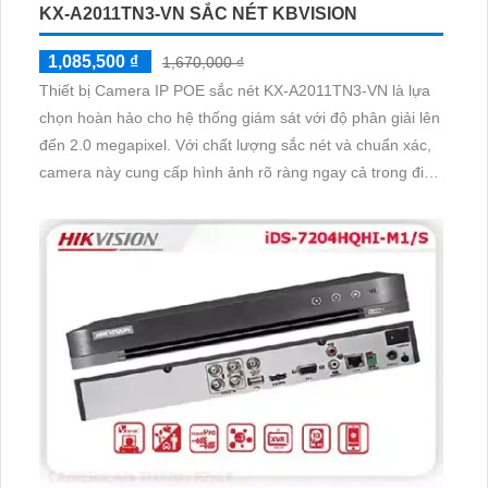
KX-A2011TN3-VN SẮC NÉT KBVISION
1,085,500 ₫
1,670,000 ₫
Thiết bị Camera IP POE sắc nét KX-A2011TN3-VN là lựa
chọn hoàn hảo cho hệ thống giám sát với độ phân giải lên
đến 2.0 megapixel. Với chất lượng sắc nét và chuẩn xác,
camera này cung cấp hình ảnh rõ ràng ngay cả trong điều
kiện ánh sáng yếu nhờ công nghệ Hồng Ngoại 30m