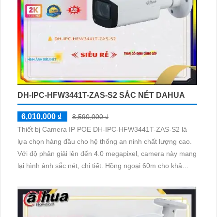
DH-IPC-HFW3441T-ZAS-S2 SẮC NÉT DAHUA
6,010,000 ₫
8,590,000 ₫
Thiết bị Camera IP POE DH-IPC-HFW3441T-ZAS-S2 là
lựa chọn hàng đầu cho hệ thống an ninh chất lượng cao.
Với độ phân giải lên đến 4.0 megapixel, camera này mang
lại hình ảnh sắc nét, chi tiết. Hồng ngoại 60m cho khả
năng quan sát ban đêm tốt