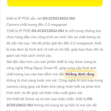
thiết bị IP POE sắc nét
DS-2CD2126G2-ISU
Camera chất lượng đến 2.0 megapixel
Thiết bị IP POE
DS-2CD2126G2-ISU
là một trong những lựa
chọn hàng đầu cho công trình an ninh cần sự chất lượng và
độ sắc nét cao. Với độ phân giải lên đến 2.0 megapixel, thiết
bị này đem lại hình ảnh rõ nét và chi tiết, giúp bạn theo dõi và
giám sát một cách chính xác.
Nét độc đáo hơn của sản phẩm thiết bị này được trang bị
công nghệ Hồng Ngoại Smart IR, giúp cung cấp hình ảnh
chất lượng cao vào ban đêm mà vẫn
Khẳng định rằng
không bị chói sáng hoặc mờ mịt. Công nghệ AI tích hợp trong
camera cũng giúp cải thiện khả năng nhận biết và phân tích
hình ảnh, từ đó giúp cải thiện hiệu suất giám sát.
Với thiết kế Dome và vỏ kim loại chắc chắn, thiết bị
DS-
2CD2126G2-ISU
không chỉ mang lại sự bền bỉ mà còn độ