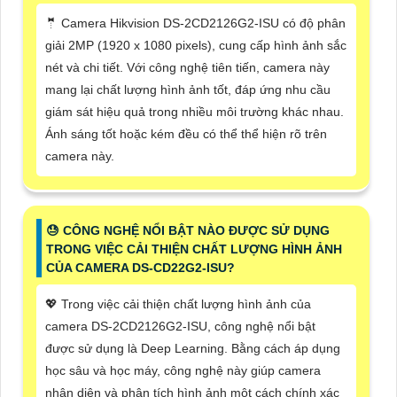
🤵 Camera Hikvision DS-2CD2126G2-ISU có độ phân
giải 2MP (1920 x 1080 pixels), cung cấp hình ảnh sắc
nét và chi tiết. Với công nghệ tiên tiến, camera này
mang lại chất lượng hình ảnh tốt, đáp ứng nhu cầu
giám sát hiệu quả trong nhiều môi trường khác nhau.
Ánh sáng tốt hoặc kém đều có thể thể hiện rõ trên
camera này.
😓 CÔNG NGHỆ NỔI BẬT NÀO ĐƯỢC SỬ DỤNG
TRONG VIỆC CẢI THIỆN CHẤT LƯỢNG HÌNH ẢNH
CỦA CAMERA DS-CD22G2-ISU?
💖 Trong việc cải thiện chất lượng hình ảnh của
camera DS-2CD2126G2-ISU, công nghệ nổi bật
được sử dụng là Deep Learning. Bằng cách áp dụng
học sâu và học máy, công nghệ này giúp camera
nhận diện và phân tích hình ảnh một cách chính xác