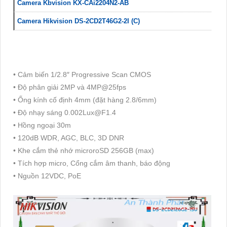
Camera Kbvision KX-CAi2204N2-AB
Camera Hikvision DS-2CD2T46G2-2I (C)
• Cảm biến 1/2.8″ Progressive Scan CMOS
• Độ phân giải 2MP và 4MP@25fps
• Ống kính cố định 4mm (đặt hàng 2.8/6mm)
• Độ nhạy sáng 0.002Lux@F1.4
• Hồng ngoại 30m
• 120dB WDR, AGC, BLC, 3D DNR
• Khe cắm thẻ nhớ microroSD 256GB (max)
• Tích hợp micro, Cổng cắm âm thanh, báo động
• Nguồn 12VDC, PoE