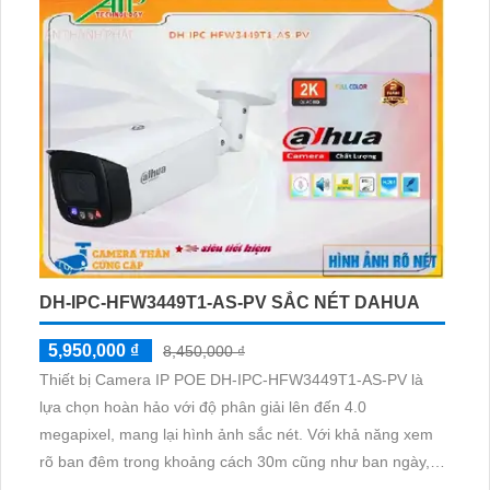
DH-IPC-HFW3449T1-AS-PV SẮC NÉT DAHUA
5,950,000 ₫
8,450,000 ₫
Thiết bị Camera IP POE DH-IPC-HFW3449T1-AS-PV là
lựa chọn hoàn hảo với độ phân giải lên đến 4.0
megapixel, mang lại hình ảnh sắc nét. Với khả năng xem
rõ ban đêm trong khoảng cách 30m cũng như ban ngày,
giúp bạn giám sát hiệu quả mọi lúc. Thiết bị được trang bị