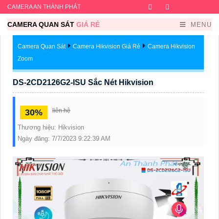
CAMERA AN THÀNH PHÁT
Facebook
Twitter
Instagram
Dribb
CAMERA QUAN SÁT
GIÁ RẺ
MENU
Camera Quan Sát
Camera Hikvision Giá Rẻ
Camera Hikvision
Zoom
DS-2CD2126G2-ISU Sắc Nét Hikvision
liên hệ
30%
Thương hiệu:
Hikvision
Ngày đăng:
7/7/2023 9:22:39 AM