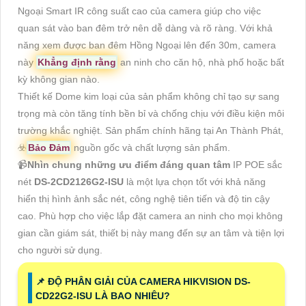
Ngoại Smart IR công suất cao của camera giúp cho việc
quan sát vào ban đêm trở nên dễ dàng và rõ ràng. Với khả
năng xem được ban đêm Hồng Ngoại lên đến 30m, camera
này
Khẳng định rằng
an ninh cho căn hộ, nhà phố hoặc bất
kỳ không gian nào.
Thiết kế Dome kim loại của sản phẩm không chỉ tạo sự sang
trọng mà còn tăng tính bền bỉ và chống chịu với điều kiện môi
trường khắc nghiệt. Sản phẩm chính hãng tại An Thành Phát,
☣️
Bảo Đảm
nguồn gốc và chất lượng sản phẩm.
📹
Nhìn chung những ưu điểm đáng quan tâm
IP POE sắc
nét
DS-2CD2126G2-ISU
là một lựa chọn tốt với khả năng
hiển thị hình ảnh sắc nét, công nghệ tiên tiến và độ tin cậy
cao. Phù hợp cho việc lắp đặt camera an ninh cho mọi không
gian cần giám sát, thiết bị này mang đến sự an tâm và tiện lợi
cho người sử dụng.
📌 ĐỘ PHÂN GIẢI CỦA CAMERA HIKVISION DS-
CD22G2-ISU LÀ BAO NHIÊU?