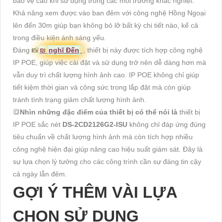
bảo vệ cao khi sử dụng trong các môi trường khắc nghiệt.
Khả năng xem được vào ban đêm với công nghệ Hồng Ngoại
lên đến 30m giúp bạn không bỏ lỡ bất kỳ chi tiết nào, kể cả
trong điều kiện ánh sáng yếu.
Đáng 📸
₪
nghĩ Đến
, thiết bị này được tích hợp công nghệ
IP POE, giúp việc cài đặt và sử dụng trở nên dễ dàng hơn mà
vẫn duy trì chất lượng hình ảnh cao. IP POE không chỉ giúp
tiết kiệm thời gian và công sức trong lắp đặt mà còn giúp
tránh tình trạng giảm chất lượng hình ảnh.
🔳
Nhìn những đặc điểm của thiết bị có thể nói là
thiết bị
IP POE sắc nét
DS-2CD2126G2-ISU
không chỉ đáp ứng đúng
tiêu chuẩn về chất lượng hình ảnh mà còn tích hợp nhiều
công nghệ hiện đại giúp nâng cao hiệu suất giám sát. Đây là
sự lựa chọn lý tưởng cho các công trình cần sự đáng tin cậy
cả ngày lẫn đêm.
GỢI Ý THÊM VÀI LỰA
CHỌN SỬ DỤNG