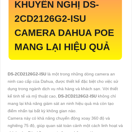
KHUYẾN NGHỊ
DS-
2CD2126G2-ISU
CAMERA DAHUA POE
MANG LẠI HIỆU QUẢ
DS-2CD2126G2-ISU
là một trong những dòng camera an
ninh cao cấp của Dahua, được thiết kế đặc biệt cho việc sử
dụng trong ngành dịch vụ nhà hàng và khách sạn. Với thiết
kế tinh tế và mỹ thuật cao,
DS-2CD2126G2-ISU
không chỉ
mang lại khả năng giám sát an ninh hiệu quả mà còn tạo
điểm nhấn tại bất kỳ không gian nào.
Camera này có khả năng chuyển động xoay 360 độ và
nghiêng 75 độ, giúp quan sát toàn cảnh một cách linh hoạt và