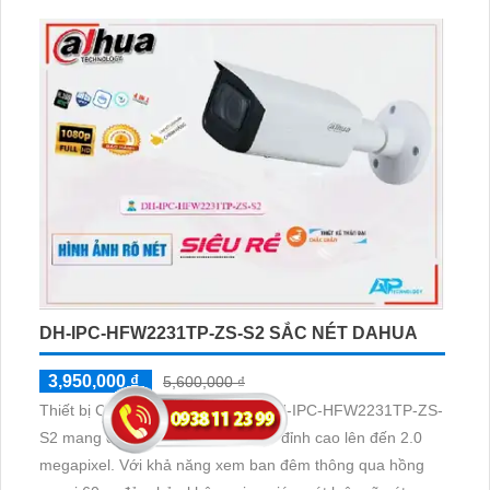
công nghệ IP POE tiên tiến, không làm ảnh hưởng đến
chất lượng hình ảnh
DH-IPC-HFW2231TP-ZS-S2 SẮC NÉT DAHUA
3,950,000 ₫
5,600,000 ₫
Thiết bị Camera IP POE sắc nét DH-IPC-HFW2231TP-ZS-
S2 mang đến chất lượng hình ảnh đỉnh cao lên đến 2.0
megapixel. Với khả năng xem ban đêm thông qua hồng