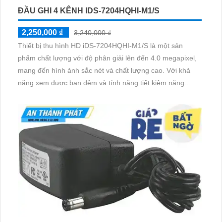
ĐẦU GHI 4 KÊNH IDS-7204HQHI-M1/S
2,250,000 ₫
3,240,000 ₫
Thiết bị thu hình HD iDS-7204HQHI-M1/S là một sản
phẩm chất lượng với độ phân giải lên đến 4.0 megapixel,
mang đến hình ảnh sắc nét và chất lượng cao. Với khả
năng xem được ban đêm và tính năng tiết kiệm năng
lượng, thiết bị này được trang bị 1 ổ cứng HDD và hỗ trợ
công nghệ AHD, CVI, TVI, BCS