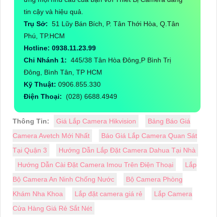
tin cậy và hiệu quả.
Trụ Sở:
51 Lũy Bán Bích, P. Tân Thới Hòa, Q.Tân
Phú, TP.HCM
Hotline: 0938.11.23.99
Chi Nhánh 1:
445/38 Tân Hòa Đông,P Bình Trị
Đông, Bình Tân, TP HCM
Kỹ Thuật:
0906.855.330
Điện Thoại:
(028) 6688.4949
Thông Tin:
Giá Lắp Camera Hikvision
Bảng Báo Giá
Camera Avetch Mới Nhất
Báo Giá Lắp Camera Quan Sát
Tại Quận 3
Hướng Dẫn Lắp Đặt Camera Dahua Tại Nhà
Hướng Dẫn Cài Đặt Camera Imou Trên Điện Thoại
Lắp
Bộ Camera An Ninh Chống Nước
Bộ Camera Phòng
Khám Nha Khoa
Lắp đặt camera giá rẻ
Lắp Camera
Cửa Hàng Giá Rẻ Sắt Nét