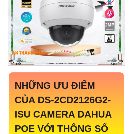
NHỮNG ƯU ĐIỂM
CỦA
DS-2CD2126G2-
ISU
CAMERA DAHUA
POE VỚI THÔNG SỐ