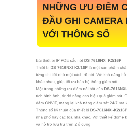
NHỮNG ƯU ĐIỂM 
ĐẦU GHI CAMERA 
VỚI THÔNG SỐ
Bài thiết bị IP POE sắc nét
DS-7616NXI-K2/16P
:
Thiết bị
DS-7616NXI-K2/16P
là một sản phẩm chất
từng chi tiết nhỏ một cách rõ nét. Với khả năng hỗ 
khác nhau, giúp tối ưu hóa hệ thống giám sát.
Một trong những ưu điểm nổi bật của
DS-7616NXI
tích hình ảnh, từ đó nâng cao hiệu quả giám sát.
đêm ONVIF, mang lại khả năng giám sát 24/7 mà k
Thông số kỹ thuật của thiết bị
DS-7616NXI-K2/16
nhà phố hay các tòa nhà khác. Với thiết kế dome 
và hỗ trợ lưu trữ trên 2 ổ cứng.