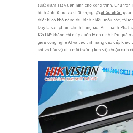
suất giám sát và an ninh cho công trình. Chú trọn
hình ảnh rõ nét và chất lượng, ⁂
chắc chắn
quan 
thiết bị có khả năng thu hình nhiều màu sắc, tái t
Đây là sản phẩm chính hãng của An Thành Phát,
K2/16P
không chỉ giúp quản lý an ninh hiệu quả mà
giữa công nghệ AI và các tính năng cao cấp khác 
sát và bảo vệ cho môi trường làm việc hoặc sinh s