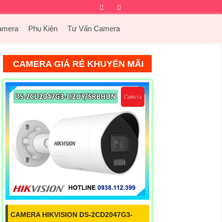
Facebook
Twitter
Instagram
Dribbble
amera
Phụ Kiện
Tư Vấn Camera
CAMERA GIÁ RẺ KHUYẾN MÃI
CAMERA HIKVISION DS-2CD2047G3-