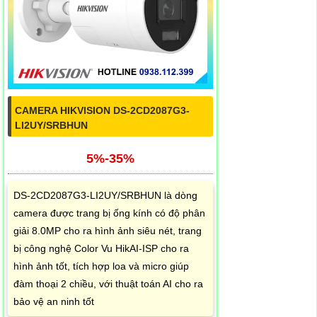
CAMERA HIKVISION DS-2CD2087G3-
LI2UY/SRBHUN
5%-35%
DS-2CD2087G3-LI2UY/SRBHUN là dòng
camera được trang bị ống kính có độ phân
giải 8.0MP cho ra hình ảnh siêu nét, trang
bị công nghệ Color Vu HikAI-ISP cho ra
hình ảnh tốt, tích hợp loa và micro giúp
đàm thoại 2 chiều, với thuật toán AI cho ra
bảo vệ an ninh tốt