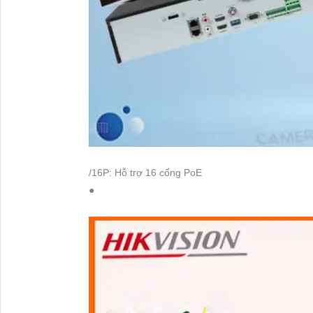
/16P: Hỗ trợ 16 cổng PoE
●