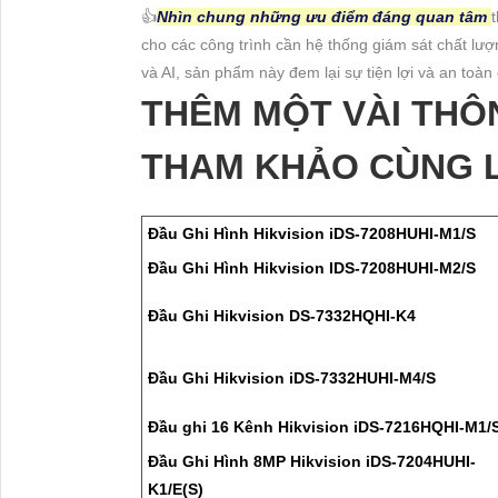
👍
Nhìn chung những ưu điểm đáng quan tâm
cho các công trình cần hệ thống giám sát chất lượ
và AI, sản phẩm này đem lại sự tiện lợi và an toà
THÊM MỘT VÀI TH
THAM KHẢO CÙNG L
Đầu Ghi Hình Hikvision iDS-7208HUHI-M1/S
Đầu Ghi Hình Hikvision IDS-7208HUHI-M2/S
Đầu Ghi Hikvision DS-7332HQHI-K4
Đầu Ghi Hikvision iDS-7332HUHI-M4/S
Đầu ghi 16 Kênh Hikvision iDS-7216HQHI-M1/
Đầu Ghi Hình 8MP Hikvision iDS-7204HUHI-
K1/E(S)