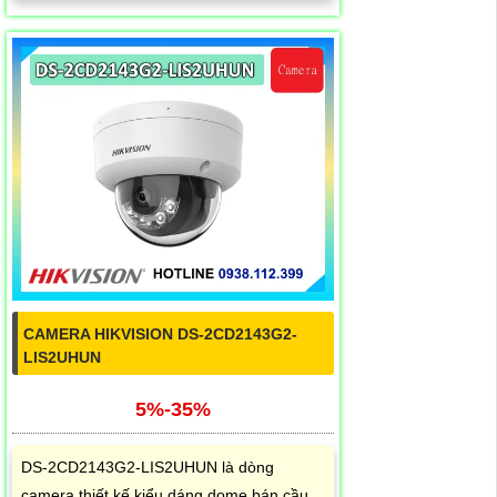
CAMERA HIKVISION DS-2CD2143G2-
LIS2UHUN
5%-35%
DS-2CD2143G2-LIS2UHUN là dòng
camera thiết kế kiểu dáng dome bán cầu,