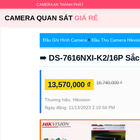
CAMERA AN THÀNH PHÁT
CAMERA QUAN SÁT
GIÁ RẺ
Đầu Ghi Hình Camera
Đầu Thu Camera Hikvis
➠ DS-7616NXI-K2/16P Sắc 
16,740,000 ₫
13,570,000 ₫
Thương hiệu:
Hikvision
Ngày đăng:
11/13/2023 2:10:50 PM