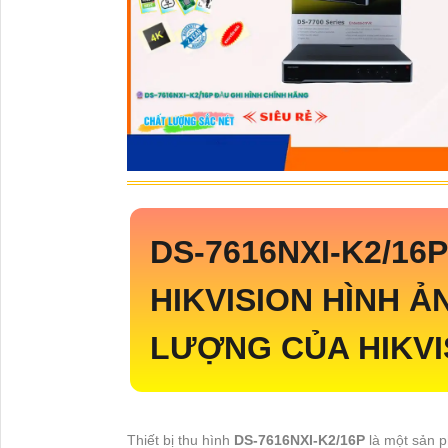
DS-7616NXI-K2/16
HIKVISION HÌNH 
LƯỢNG CỦA HIKVI
Thiết bị thu hình
DS-7616NXI-K2/16P
là một sản p