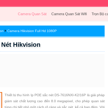
Camera Quan Sát
Camera Quan Sát Wifi
Trọn Bộ c
ion
Camera Hikvision Full Hd 1080P
Nét Hikvision
Thiết bị thu hình Ip POE sắc nét DS-7616NXI-K2/16P là giải pháp
giám sát chất lượng cao đến 8.0 megapixel, cho phép quan sát
từng chi tiết nhỏ một cách rõ ràng và sắc nét, kể cả ban đêm. Với