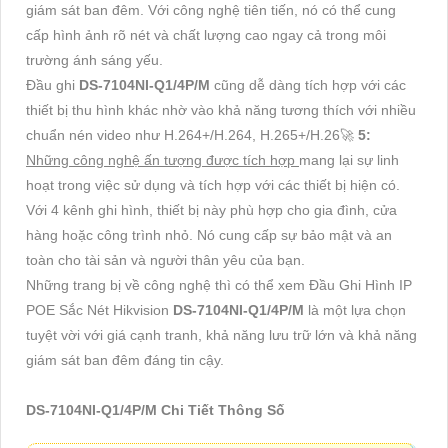
giám sát ban đêm. Với công nghệ tiên tiến, nó có thể cung
cấp hình ảnh rõ nét và chất lượng cao ngay cả trong môi
trường ánh sáng yếu.
Đầu ghi
DS-7104NI-Q1/4P/M
cũng dễ dàng tích hợp với các
thiết bị thu hình khác nhờ vào khả năng tương thích với nhiều
chuẩn nén video như H.264+/H.264, H.265+/H.26🚀
5:
Những công nghệ ấn tượng được tích hợp
mang lại sự linh
hoạt trong việc sử dụng và tích hợp với các thiết bị hiện có.
Với 4 kênh ghi hình, thiết bị này phù hợp cho gia đình, cửa
hàng hoặc công trình nhỏ. Nó cung cấp sự bảo mật và an
toàn cho tài sản và người thân yêu của bạn.
Những trang bị về công nghệ thì có thể xem Đầu Ghi Hình IP
POE Sắc Nét Hikvision
DS-7104NI-Q1/4P/M
là một lựa chọn
tuyệt vời với giá cạnh tranh, khả năng lưu trữ lớn và khả năng
giám sát ban đêm đáng tin cậy.
DS-7104NI-Q1/4P/M Chi Tiết Thông Số