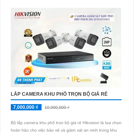
phong phú và đa dạng, bạn có thể chọn lựa cho mình bộ
camera phù hợp với nhu cầu và phong cách thiết kế của
mình.
Bộ camera này đảm bảo chất lượng hình ảnh 2
LẮP CAMERA KHU PHỐ TRỌN BỘ GIÁ RẺ
7,000,000 ₫
10,000,000 ₫
Bộ lắp camera khu phố trọn bộ giá rẻ Hikvision là lựa chọn
hoàn hảo cho việc bảo vệ và giám sát an ninh trong khu