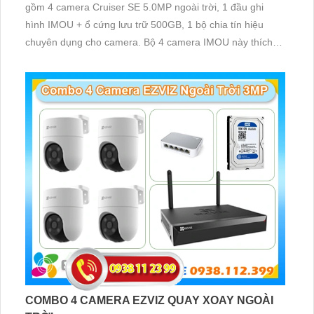
gồm 4 camera Cruiser SE 5.0MP ngoài trời, 1 đầu ghi
hình IMOU + ổ cứng lưu trữ 500GB, 1 bộ chia tín hiệu
chuyên dụng cho camera. Bộ 4 camera IMOU này thích
hợp lắp đặt cho kho hàng, nhà xưởng, khu phố và khu vực
cần giám sát ngoài trời
COMBO 4 CAMERA EZVIZ QUAY XOAY NGOÀI