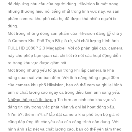
để đáp ứng nhu cầu của người dùng. Hikvision là một trong
những thương hiệu nổi tiếng nhất trong lĩnh vực này, và sản
phẩm camera khu phố của họ đã được khá nhiều người tin
dùng.
Một trong những dòng sản phẩm của Hikvision đáng ∰ chú ý
là Camera Khu Phố Trọn Bộ giá rẻ, với chất lượng hình ảnh
FULL HD 1080P 2.0 Megapixel. Với độ phân giải cao, camera
này cho phép bạn quan sát chi tiết rõ nét các hoạt động diễn
ra trong khu vực được giám sát.
Một trong những yếu tố quan trọng khi lắp camera là khả
năng quan sát vào ban đêm. Với tính năng hồng ngoại 30m
của camera khu phố Hikvision, bạn có thể xem và ghi lại hình
ảnh ở chất lượng cao ngay cả trong điều kiện ánh sáng yếu.
Những thông số ấn tượng
Tin hơn an ninh cho khu vực và
đáng tin cậy trong việc phát hiện và ghi lại hoạt động xấu.
N?m b?t thêm m?t s? lắp đặt camera khu phố trọn bộ giá rẻ
cũng đáp ứng tốt các yêu cầu của công trình dân dụng. Với
hình ảnh sắc nét và chất lượng cao, bạn có thể yên tâm theo