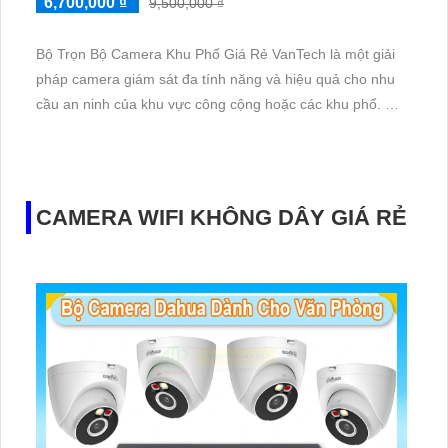
6,700,000 ₫
9,500,000 ₫
Bộ Trọn Bộ Camera Khu Phố Giá Rẻ VanTech là một giải
pháp camera giám sát đa tính năng và hiệu quả cho nhu
cầu an ninh của khu vực công cộng hoặc các khu phố. Bộ
trọn bộ này bao gồm nhiều camera chất lượng cao với
khả năng tích hợp thu âm rõ ràng, tạo ra một hệ thống
giám sát toàn diện.
Sáng chế của VanTech trong ngành camera giám sát đã
CAMERA WIFI KHÔNG DÂY GIÁ RẺ
cung cấp những tiện ích đáng kể