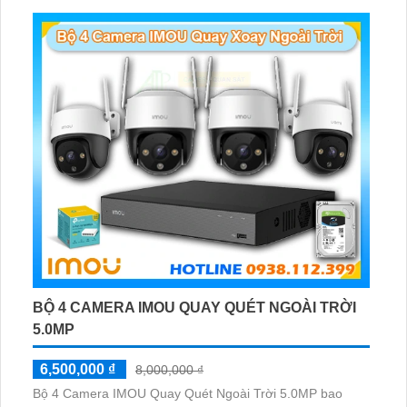
BỘ 4 CAMERA IMOU QUAY QUÉT NGOÀI TRỜI
5.0MP
6,500,000 ₫
8,000,000 ₫
Bộ 4 Camera IMOU Quay Quét Ngoài Trời 5.0MP bao