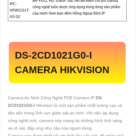
MP FULL HD 1080P Sắc nét tiết kiệm chi phí Dahua
IPC-
công nghệ luôn được ứng dụng trong từng sản phẩm
HFW2231T-
của minh Xem ban đêm Hồng Ngoại 80m IP
AS-S2
DS-2CD1021G0-I
CAMERA HIKVISION
Camera An Ninh Công Nghệ POE Camera IP
DS-
2CD1021G0-I
Hikvision là một sản phẩm chất lượng cao và
tiên tiến trong lĩnh vực giám sát an ninh. Với việc áp dụng
công nghệ mới, camera này mang lại những hình ảnh sáng
và rõ nét, đáp ứng nhu cầu của người dùng.
Camera này được thiết kế với chất liệu sắc nét, độ phân giải