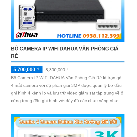
BỘ CAMERA IP WIFI DAHUA VĂN PHÒNG GIÁ
RẺ
5,700,000 ₫
8,300,000 ₫
Bộ Camera IP WIFI DAHUA Văn Phòng Giá Rẻ là trọn gói
4 mắt camera với độ phân giải 3MP được quản lý bở đầu
ghi hình 4 kênh Ip và lưu trữ video giám sát tập trung về ổ
cứng trong đầu ghi hình với đầy đủ các chưc năng như AI
Phát hiện chuyển động, đàm thoại âm thanh 2 chiều và
giám sát có màu vào ban đêm