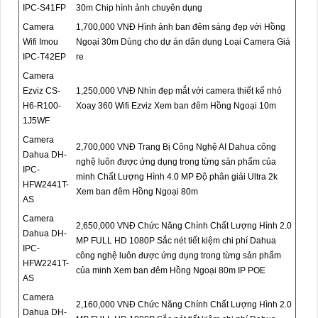
IPC-S41FP
30m Chip hình ảnh chuyên dụng
Camera
1,700,000 VNĐ Hình ảnh ban đêm sáng đẹp với Hồng
Wifi Imou
Ngoại 30m Dùng cho dự án dân dụng Loại Camera Giá
IPC-T42EP
re
Camera
Ezviz CS-
1,250,000 VNĐ Nhìn đẹp mắt với camera thiết kế nhỏ
H6-R100-
Xoay 360 Wifi Ezviz Xem ban đêm Hồng Ngoại 10m
1J5WF
Camera
2,700,000 VNĐ Trang Bị Công Nghệ AI Dahua công
Dahua DH-
nghệ luôn được ứng dụng trong từng sản phẩm của
IPC-
minh Chất Lượng Hình 4.0 MP Độ phân giải Ultra 2k
HFW2441T-
Xem ban đêm Hồng Ngoại 80m
AS
Camera
2,650,000 VNĐ Chức Năng Chính Chất Lượng Hình 2.0
Dahua DH-
MP FULL HD 1080P Sắc nét tiết kiệm chi phí Dahua
IPC-
công nghệ luôn được ứng dụng trong từng sản phẩm
HFW2241T-
của minh Xem ban đêm Hồng Ngoại 80m IP POE
AS
Camera
2,160,000 VNĐ Chức Năng Chính Chất Lượng Hình 2.0
Dahua DH-