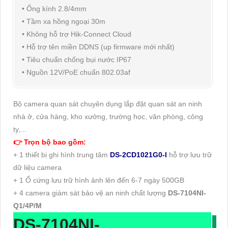
• Ống kính 2.8/4mm
• Tầm xa hồng ngoại 30m
• Không hỗ trợ Hik-Connect Cloud
• Hỗ trợ tên miền DDNS (up firmware mới nhất)
• Tiêu chuẩn chống bụi nước IP67
• Nguồn 12V/PoE chuẩn 802.03af
Bộ camera quan sát chuyên dụng lắp đặt quan sát an ninh
nhà ở, cửa hàng, kho xưởng, trường học, văn phòng, công
ty,...
👉 Trọn bộ bao gồm:
+ 1 thiết bị ghi hình trung tâm
DS-2CD1021G0-I
hỗ trợ lưu trữ
dữ liệu camera
+ 1 Ổ cứng lưu trữ hình ảnh lên đến 6-7 ngày 500GB
+ 4 camera giám sát bảo vệ an ninh chất lượng
DS-7104NI-
Q1/4P/M
DS-7104NI-