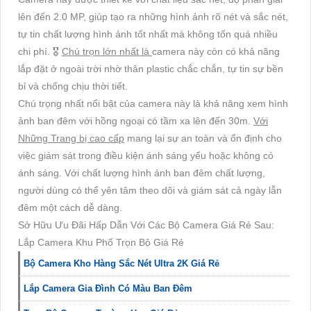
lên đến 2.0 MP, giúp tạo ra những hình ảnh rõ nét và sắc nét,
tự tin chất lượng hình ảnh tốt nhất mà không tốn quá nhiều
chi phí. 🎖️
Chú trọn lớn nhất là
camera này còn có khả năng
lắp đặt ở ngoài trời nhờ thân plastic chắc chắn, tự tin sự bền
bỉ và chống chịu thời tiết.
Chú trọng nhất nổi bật của camera này là khả năng xem hình
ảnh ban đêm với hồng ngoại có tầm xa lên đến 30m.
Với
Những Trang bị cao cấp
mang lại sự an toàn và ổn định cho
việc giám sát trong điều kiện ánh sáng yếu hoặc không có
ánh sáng. Với chất lượng hình ảnh ban đêm chất lượng,
người dùng có thể yên tâm theo dõi và giám sát cả ngày lẫn
đêm một cách dễ dàng.
Sở Hữu Ưu Đãi Hấp Dẫn Với Các Bộ Camera Giá Rẻ Sau:
Lắp Camera Khu Phố Trọn Bộ Giá Rẻ
Bộ Camera Kho Hàng Sắc Nét Ultra 2K Giá Rẻ
Lắp Camera Gia Đình Có Màu Ban Đêm