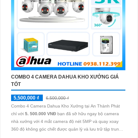
COMBO 4 CAMERA DAHUA KHO XƯỞNG GIÁ
TỐT
5,500,000 ₫
6,500,000 ₫
Combo 4 Camera Dahua Kho Xưởng tại An Thành Phát
chỉ với
5. 500.000 VNĐ
bạn đã sỡ hữu ngay bộ camera
nhà xưởng với 4 mắt camera độ nét 5MP và quay xoay
360 độ không góc chết được quản lý và lưu trữ tập trung
về đầu ghi hình ổ cứng hỗ trợ xem qua tivi