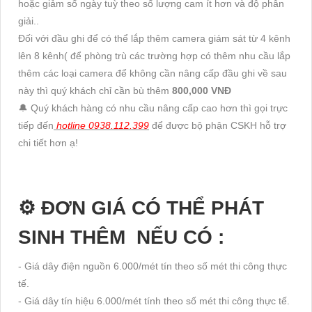
hoặc giảm số ngày tuỳ theo số lượng cam ít hơn và độ phân
giải..
Đối với đầu ghi để có thể lắp thêm camera giám sát từ 4 kênh
lên 8 kênh( để phòng trù các trường hợp có thêm nhu cầu lắp
thêm các loại camera để không cần nâng cấp đầu ghi về sau
này thì quý khách chỉ cần bù thêm
800,000 VNĐ
🔔 Quý khách hàng có nhu cầu nâng cấp cao hơn thì gọi trực
tiếp đến
hotline 0938.112.399
để được bộ phận CSKH hỗ trợ
chi tiết hơn ạ!
⚙ ĐƠN GIÁ CÓ THỂ PHÁT
SINH THÊM NẾU CÓ :
- Giá dây điện nguồn 6.000/mét tín theo số mét thi công thực
tế.
- Giá dây tín hiệu 6.000/mét tính theo số mét thi công thực tế.