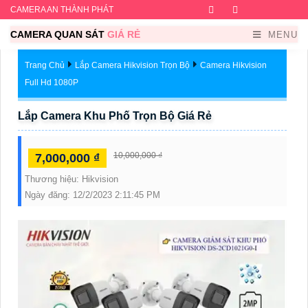
CAMERA AN THÀNH PHÁT
Facebook
Twitter
Instagram
Dribb
CAMERA QUAN SÁT
GIÁ RẺ
MENU
Trang Chủ
Lắp Camera Hikvision Trọn Bộ
Camera Hikvision
Full Hd 1080P
Lắp Camera Khu Phố Trọn Bộ Giá Rẻ
10,000,000 ₫
7,000,000 ₫
Thương hiệu:
Hikvision
Ngày đăng:
12/2/2023 2:11:45 PM