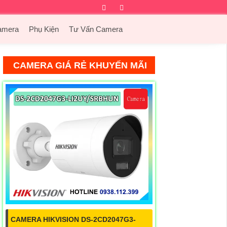
Facebook
Twitter
Instagram
Dribbble
amera
Phụ Kiện
Tư Vấn Camera
CAMERA GIÁ RẺ KHUYẾN MÃI
CAMERA HIKVISION DS-2CD2047G3-