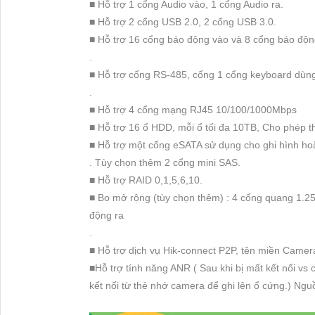
■ Hỗ trợ 1 cổng Audio vào, 1 cổng Audio ra.
■ Hỗ trợ 2 cổng USB 2.0, 2 cổng USB 3.0.
■ Hỗ trợ 16 cổng báo động vào và 8 cổng báo độn
.
■ Hỗ trợ cổng RS-485, cổng 1 cổng keyboard dùng
.
■ Hỗ trợ 4 cổng mạng RJ45 10/100/1000Mbps
■ Hỗ trợ 16 ổ HDD, mỗi ổ tối đa 10TB, Cho phép t
■ Hỗ trợ một cổng eSATA sử dụng cho ghi hình hoặ
. Tùy chọn thêm 2 cổng mini SAS.
■ Hỗ trợ RAID 0,1,5,6,10.
■ Bo mở rộng (tùy chọn thêm) : 4 cổng quang 1.
động ra
.
■ Hỗ trợ dịch vụ Hik-connect P2P, tên miền Camer
■Hỗ trợ tính năng ANR ( Sau khi bị mất kết nối vs c
kết nối từ thẻ nhớ camera để ghi lên ổ cứng.) Ng