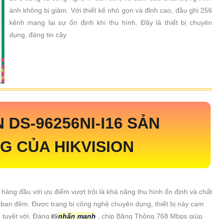
ảnh không bị giảm. Với thiết kế nhỏ gọn và đỉnh cao, đầu ghi 256
kênh mang lại sự ổn định khi thu hình. Đây là thiết bị chuyên
dụng, đáng tin cậy
N
DS-96256NI-I16
SẢN
 CỦA HIKVISION
hàng đầu với ưu điểm vượt trội là khả năng thu hình ổn định và chất
ện ban đêm. Được trang bị công nghệ chuyên dụng, thiết bị này cam
 tuyệt vời. Đáng 📸
nhấn mạnh
, chip Băng Thông 768 Mbps giúp