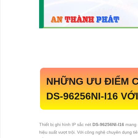
NHỮNG ƯU ĐIỂM C
DS-96256NI-I16
VỚ
Thiết bị ghi hình IP sắc nét
DS-96256NI-I16
mang đ
hiệu suất vượt trội. Với công nghệ chuyên dụng tiê