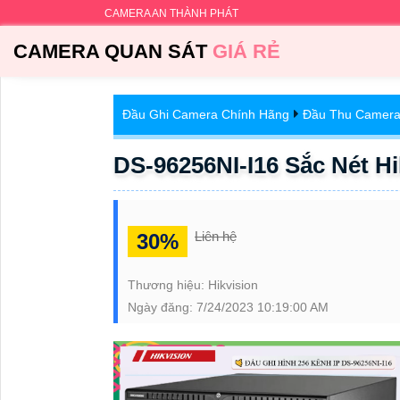
CAMERA AN THÀNH PHÁT
CAMERA QUAN SÁT
GIÁ RẺ
Đầu Ghi Camera Chính Hãng
Đầu Thu Camera 
DS-96256NI-I16 Sắc Nét Hi
Liên hệ
30%
Thương hiệu:
Hikvision
Ngày đăng:
7/24/2023 10:19:00 AM