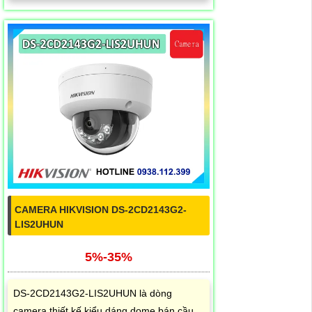
CAMERA HIKVISION DS-2CD2143G2-
LIS2UHUN
5%-35%
DS-2CD2143G2-LIS2UHUN là dòng
camera thiết kế kiểu dáng dome bán cầu,