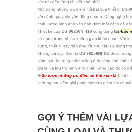
sắc nét đến từng chi tiết nhỏ nhất.
Một trong những ưu điểm nổi bật của thiết bị
DS-9
với cảnh quay chuyển động nhanh. Công nghệ ba
chất lượng hình ảnh vào ban đêm một cách dễ dàng
Thiết kế của
DS-96256NI-I16
cũng đáng 📸
nhấn 
sử dụng trong nhiều không gian khác nhau. Với k
cứng, thiết bị này đáp ứng tốt nhu cầu sử dụng tr
Không chỉ vậy, thiết bị
DS-96256NI-I16
được trang 
giảm sút dù trong môi trường ánh sáng khó khăn.
ghi lại và lưu trữ hình ảnh chất lượng cao dù có đ
✤
Sơ lược những ưu đểm có thể xem là
thiết b
ai đang tìm kiếm giải pháp camera giám sát chuyên
GỢI Ý THÊM VÀI L
CÙNG LOẠI VÀ THƯ