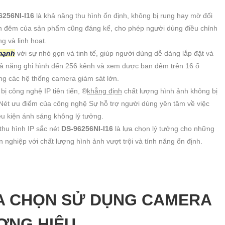
6256NI-I16
là khả năng thu hình ổn định, không bị rung hay mờ đối
n đêm của sản phẩm cũng đáng kể, cho phép người dùng điều chỉnh
 và linh hoạt.
mạnh
với sự nhỏ gọn và tinh tế, giúp người dùng dễ dàng lắp đặt và
hả năng ghi hình đến 256 kênh và xem được ban đêm trên 16 ổ
ong các hệ thống camera giám sát lớn.
bị công nghệ IP tiên tiến, ®️
khẳng định
chất lượng hình ảnh không bị
 Nét ưu điểm của công nghệ Sự hỗ trợ người dùng yên tâm về việc
iều kiện ánh sáng không lý tưởng.
ị thu hình IP sắc nét
DS-96256NI-I16
là lựa chọn lý tưởng cho những
 nghiệp với chất lượng hình ảnh vượt trội và tính năng ổn định.
ỰA CHỌN SỬ DỤNG CAMERA
ƠNG HIỆU