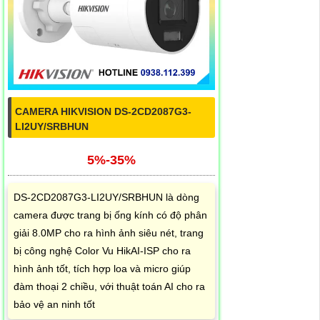
CAMERA HIKVISION DS-2CD2087G3-
LI2UY/SRBHUN
5%-35%
DS-2CD2087G3-LI2UY/SRBHUN là dòng
camera được trang bị ống kính có độ phân
giải 8.0MP cho ra hình ảnh siêu nét, trang
bị công nghệ Color Vu HikAI-ISP cho ra
hình ảnh tốt, tích hợp loa và micro giúp
đàm thoại 2 chiều, với thuật toán AI cho ra
bảo vệ an ninh tốt