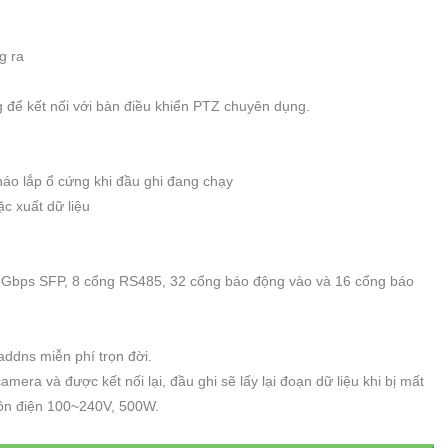
g ra
 để kết nối với bàn điều khiển PTZ chuyên dụng.
háo lắp ổ cứng khi đầu ghi đang chạy
c xuất dữ liệu
25Gbps SFP, 8 cổng RS485, 32 cổng báo động vào và 16 cổng báo
addns miễn phí trọn đời.
amera và được kết nối lại, đầu ghi sẽ lấy lại đoạn dữ liệu khi bị mất
uồn điện 100~240V, 500W.