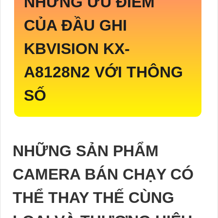
NHỮNG ƯU ĐIỂM
CỦA ĐẦU GHI
KBVISION
KX-
A8128N2
VỚI THÔNG
SỐ
NHỮNG SẢN PHẨM
CAMERA BÁN CHẠY CÓ
THỂ THAY THẾ CÙNG