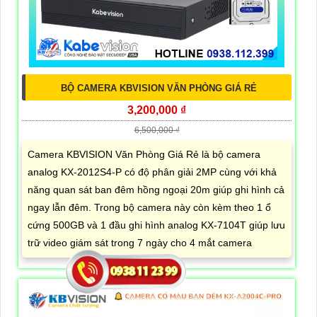
BỘ CAMERA KBVISION VĂN PHÒNG GIÁ RẺ
3,200,000 ₫
6,500,000 ₫
Camera KBVISION Văn Phòng Giá Rẻ là bộ camera
analog KX-2012S4-P có độ phân giải 2MP cùng với khả
năng quan sát ban đêm hồng ngoại 20m giúp ghi hình cả
ngay lẫn đêm. Trong bộ camera này còn kèm theo 1 ổ
cứng 500GB và 1 đầu ghi hình analog KX-7104T giúp lưu
trữ video giám sát trong 7 ngày cho 4 mắt camera