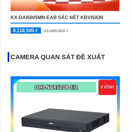
KX-DAI5005MN-EAB SẮC NÉT KBVISION
8,118,500 ₫
12,490,000 ₫
CAMERA QUAN SÁT ĐỀ XUẤT