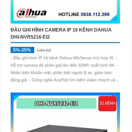
ĐẦU GHI HÌNH CAMERA IP 16 KÊNH DAHUA
DHI-NVR5216-EI2
5%-35%
Liên hệ
- Đầu ghi hình IP 16 kênh Dahua WizSense tích hợp AI. -
Hỗ trợ camera độ phân giải lên đến 32MP, xuất hình 8K. -
Nhận diện khuôn mặt, phân biệt người & xe, giảm báo
động giả. - Công nghệ AcuPick tìm kiếm video nhanh và
chính xác. - Hỗ trợ 2 khe ổ cứng, băng thông lớn, phù hợp
hệ thống chuyên nghiệp