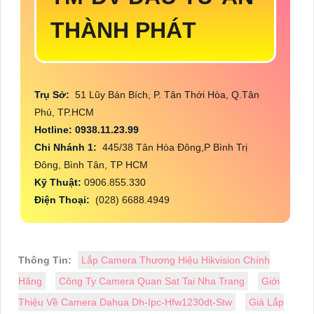
THÀNH PHÁT
Trụ Sở:
51 Lũy Bán Bích, P. Tân Thới Hòa, Q.Tân
Phú, TP.HCM
Hotline: 0938.11.23.99
Chi Nhánh 1:
445/38 Tân Hòa Đông,P Bình Trị
Đông, Bình Tân, TP HCM
Kỹ Thuật:
0906.855.330
Điện Thoại:
(028) 6688.4949
Thông Tin:
Lắp Camera Thương Hiệu Hikvision Chính
Hãng
Công Ty Camera Quan Sat Tai Nha Trang
Giới
Thiệu Về Camera Dahua Dh-Ipc-Hfw1230dt-Stw
Giá Lắp