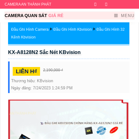
CAMERA AN THÀNH PHÁT
Facebook
Twitter
Instagram
Dribb
CAMERA QUAN SÁT
GIÁ RẺ
MENU
Đầu Ghi Hình Camera
Đầu Ghi Hình Kbvision
Đầu Ghi Hình 32
Kênh Kbvision
KX-A8128N2 Sắc Nét KBvision
2,190,000 ₫
LIÊN H₫
Thương hiệu:
KBvision
Ngày đăng:
7/24/2023 1:24:59 PM