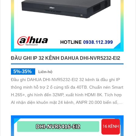
ĐẦU GHI IP 32 KÊNH DAHUA DHI-NVR5232-EI2
5%-35%
Liên hệ
Đầu ghi DAHUA DHI-NVR5232-EI2 32 kênh là đầu ghi IP
thông minh hỗ trợ 2 ổ cứng tối đa 40TB. Chuẩn nén Smart
H.265+, ghi hình đến 32MP, xuất hình HDMI 8K. Tích hợp
AI nhận diện khuôn mặt 24 kênh, ANPR 20.000 biển số,
SMD Plus và AcuPick trên toàn hệ thống