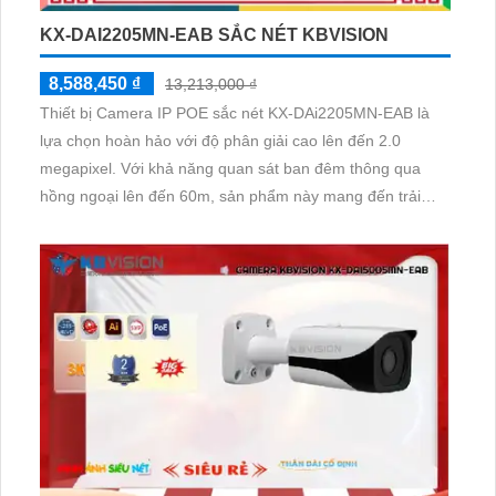
KX-DAI2205MN-EAB SẮC NÉT KBVISION
8,588,450 ₫
13,213,000 ₫
Thiết bị Camera IP POE sắc nét KX-DAi2205MN-EAB là
lựa chọn hoàn hảo với độ phân giải cao lên đến 2.0
megapixel. Với khả năng quan sát ban đêm thông qua
hồng ngoại lên đến 60m, sản phẩm này mang đến trải
nghiệm chất lượng và tin cậy. Được tích hợp công nghệ IP
POE, camera không chỉ giữ được chất lượng hình ảnh mà
còn có khả năng điều chỉnh thông minh với Smart IR