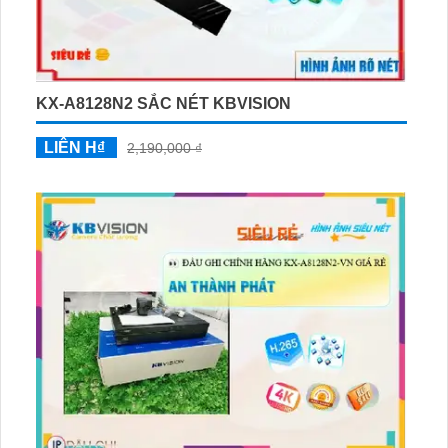
KX-A8128N2 SẮC NÉT KBVISION
LIÊN H₫
2,190,000 ₫