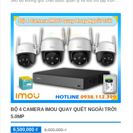
360 độ không góc chết được quản lý và lưu trữ tập trung
về đầu ghi hình ổ cứng hỗ trợ xem qua tivi
BỘ 4 CAMERA IMOU QUAY QUÉT NGOÀI TRỜI
5.0MP
6,500,000 ₫
8,000,000 ₫