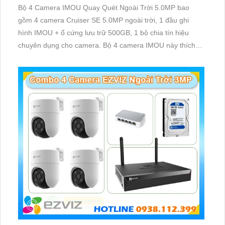
Bộ 4 Camera IMOU Quay Quét Ngoài Trời 5.0MP bao
gồm 4 camera Cruiser SE 5.0MP ngoài trời, 1 đầu ghi
hình IMOU + ổ cứng lưu trữ 500GB, 1 bộ chia tín hiệu
chuyên dụng cho camera. Bộ 4 camera IMOU này thích
hợp lắp đặt cho kho hàng, nhà xưởng, khu phố và khu vực
cần giám sát ngoài trời