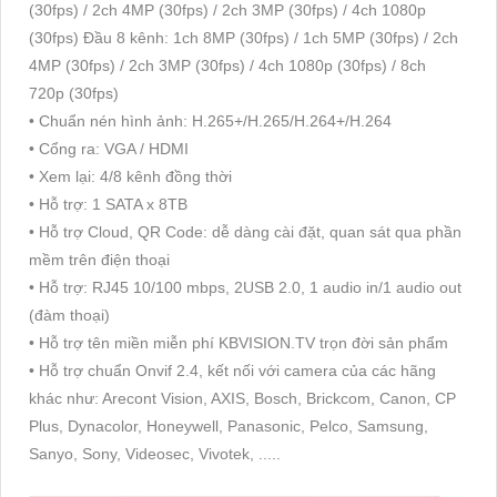
(30fps) / 2ch 4MP (30fps) / 2ch 3MP (30fps) / 4ch 1080p
(30fps) Đầu 8 kênh: 1ch 8MP (30fps) / 1ch 5MP (30fps) / 2ch
4MP (30fps) / 2ch 3MP (30fps) / 4ch 1080p (30fps) / 8ch
720p (30fps)
• Chuẩn nén hình ảnh: H.265+/H.265/H.264+/H.264
• Cổng ra: VGA / HDMI
• Xem lại: 4/8 kênh đồng thời
• Hỗ trợ: 1 SATA x 8TB
• Hỗ trợ Cloud, QR Code: dễ dàng cài đặt, quan sát qua phần
mềm trên điện thoại
• Hỗ trợ: RJ45 10/100 mbps, 2USB 2.0, 1 audio in/1 audio out
(đàm thoại)
• Hỗ trợ tên miền miễn phí KBVISION.TV trọn đời sản phẩm
• Hỗ trợ chuẩn Onvif 2.4, kết nối với camera của các hãng
khác như: Arecont Vision, AXIS, Bosch, Brickcom, Canon, CP
Plus, Dynacolor, Honeywell, Panasonic, Pelco, Samsung,
Sanyo, Sony, Videosec, Vivotek, .....