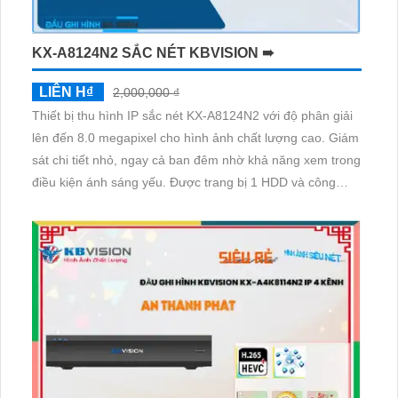
KX-A8124N2 SẮC NÉT KBVISION ➠
LIÊN H₫
2,000,000 ₫
Thiết bị thu hình IP sắc nét KX-A8124N2 với độ phân giải
lên đến 8.0 megapixel cho hình ảnh chất lượng cao. Giám
sát chi tiết nhỏ, ngay cả ban đêm nhờ khả năng xem trong
điều kiện ánh sáng yếu. Được trang bị 1 HDD và công
nghệ IP tiên tiến giúp giữ chất lượng hình ảnh