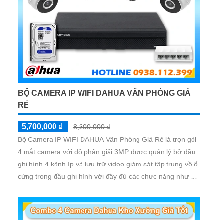
BỘ CAMERA IP WIFI DAHUA VĂN PHÒNG GIÁ
RẺ
5,700,000 ₫
8,300,000 ₫
Bộ Camera IP WIFI DAHUA Văn Phòng Giá Rẻ là trọn gói
4 mắt camera với độ phân giải 3MP được quản lý bở đầu
ghi hình 4 kênh Ip và lưu trữ video giám sát tập trung về ổ
cứng trong đầu ghi hình với đầy đủ các chưc năng như AI
Phát hiện chuyển động, đàm thoại âm thanh 2 chiều và
giám sát có màu vào ban đêm