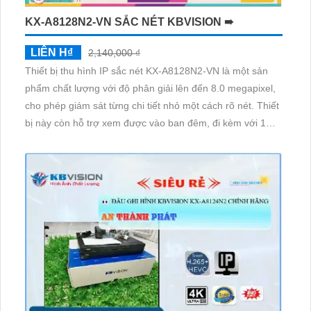
KX-A8128N2-VN SẮC NÉT KBVISION ➠
LIÊN H₫
2,140,000 ₫
Thiết bị thu hình IP sắc nét KX-A8128N2-VN là một sản
phẩm chất lượng với độ phân giải lên đến 8.0 megapixel,
cho phép giám sát từng chi tiết nhỏ một cách rõ nét. Thiết
bị này còn hỗ trợ xem được vào ban đêm, đi kèm với 1
HDD lưu trữ. Với công nghệ IP tiên tiến, không giảm chất
lượng và hỗ trợ ONVIF, sản phẩm này phù hợp cho việc
giám sát trong kho hàng, nhà xưởng