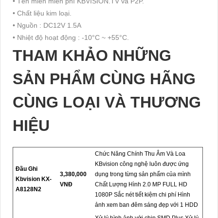
• Tên miền miễn phí KBVISION.TV và P2P.
• Chất liệu kim loại.
• Nguồn : DC12V 1.5A
• Nhiệt độ hoạt động : -10°C ~ +55°C.
THAM KHẢO NHỮNG
SẢN PHẨM CÙNG HÃNG
CÙNG LOẠI VÀ THƯƠNG
HIỆU
Chức Năng Chính Thu Âm Và Loa
KBvision công nghệ luôn được ứng
Đầu Ghi
3,380,000
dụng trong từng sản phẩm của mình
Kbvision KX-
VNĐ
Chất Lượng Hình 2.0 MP FULL HD
A8128N2
1080P Sắc nét tiết kiệm chi phí Hình
ảnh xem ban đêm sáng đẹp với 1 HDD