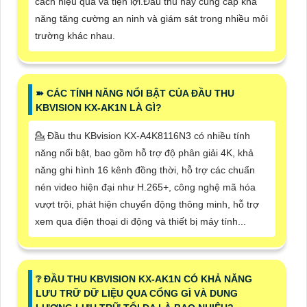
cách hiệu quả và tiện lợi.Đầu thu này cung cấp khả
năng tăng cường an ninh và giám sát trong nhiều môi
trường khác nhau.
➽ CÁC TÍNH NĂNG NỔI BẬT CỦA ĐẦU THU
KBVISION KX-AK1N LÀ GÌ?
💁 Đầu thu KBvision KX-A4K8116N3 có nhiều tính
năng nổi bật, bao gồm hỗ trợ độ phân giải 4K, khả
năng ghi hình 16 kênh đồng thời, hỗ trợ các chuẩn
nén video hiện đại như H.265+, công nghệ mã hóa
vượt trội, phát hiện chuyển động thông minh, hỗ trợ
xem qua điện thoại di động và thiết bị máy tính...
❔ ĐẦU THU KBVISION KX-AK1N CÓ KHẢ NĂNG
LƯU TRỮ DỮ LIỆU QUA CỔNG GÌ VÀ DUNG