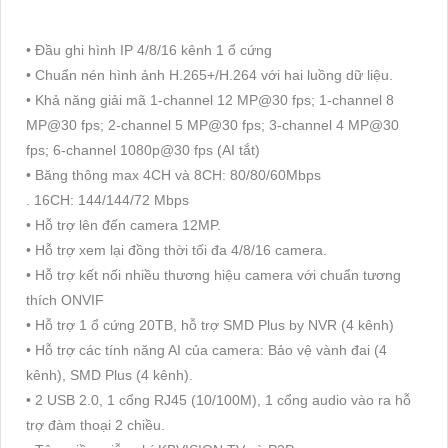
• Đầu ghi hình IP 4/8/16 kênh 1 ổ cứng
• Chuẩn nén hình ảnh H.265+/H.264 với hai luồng dữ liệu.
• Khả năng giải mã 1-channel 12 MP@30 fps; 1-channel 8
MP@30 fps; 2-channel 5 MP@30 fps; 3-channel 4 MP@30
fps; 6-channel 1080p@30 fps (AI tắt)
• Băng thông max 4CH và 8CH: 80/80/60Mbps
. 16CH: 144/144/72 Mbps
• Hỗ trợ lên đến camera 12MP.
• Hỗ trợ xem lại đồng thời tối đa 4/8/16 camera.
• Hỗ trợ kết nối nhiều thương hiệu camera với chuẩn tương
thích ONVIF
• Hỗ trợ 1 ổ cứng 20TB, hỗ trợ SMD Plus by NVR (4 kênh)
• Hỗ trợ các tính năng AI của camera: Bảo vệ vành đai (4
kênh), SMD Plus (4 kênh).
• 2 USB 2.0, 1 cổng RJ45 (10/100M), 1 cổng audio vào ra hỗ
trợ đàm thoại 2 chiều.