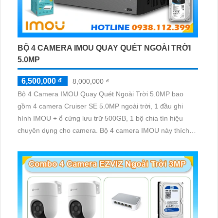
BỘ 4 CAMERA IMOU QUAY QUÉT NGOÀI TRỜI
5.0MP
6,500,000 ₫
8,000,000 ₫
Bộ 4 Camera IMOU Quay Quét Ngoài Trời 5.0MP bao
gồm 4 camera Cruiser SE 5.0MP ngoài trời, 1 đầu ghi
hình IMOU + ổ cứng lưu trữ 500GB, 1 bộ chia tín hiệu
chuyên dụng cho camera. Bộ 4 camera IMOU này thích
hợp lắp đặt cho kho hàng, nhà xưởng, khu phố và khu vực
cần giám sát ngoài trời