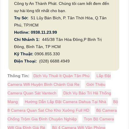
Công ty An Thành Phát. Chúng tôi cam kết đem đến
sự hài lòng tốt nhất cho bạn.
Trụ Sở:
51 Lũy Bán Bích, P. Tân Thới Hòa, Q.Tân
Phú, TP.HCM
Hotline: 0938.11.23.99
Chi Nhánh 1:
445/38 Tân Hòa Đông,P Bình Trị
Đông, Bình Tân, TP HCM
Kỹ Thuật:
0906.855.330
Điện Thoại:
(028) 6688.4949
Thông Tin:
Dịch Vụ Thuê It Quận Tân Phú
Lắp Đặt
Camera Wifi Huyện Bình Chánh Giá Re
Giới Thiệu
Camera Quan Sát Vantech
Dịch Vụ Bảo Trì Hệ Thống
Mạng
Hướng Dẫn Lắp Đặt Camera Dahua Tại Nhà
Bộ
8 Camera Quan Sat Cho Kho Xưởng Full HD
Bộ Camera
Chống Trộm Gia Đình Chuyên Nghiệp
Trọn Bộ Camera
Wifi Gia Đình Giá Rẻ
Bộ 4 Camera Wifi Văn Phòng