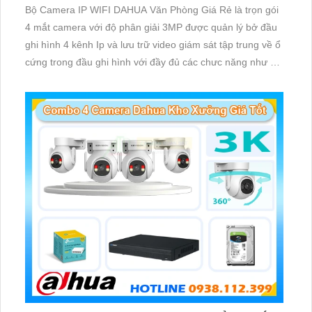
Bộ Camera IP WIFI DAHUA Văn Phòng Giá Rẻ là trọn gói
4 mắt camera với độ phân giải 3MP được quản lý bở đầu
ghi hình 4 kênh Ip và lưu trữ video giám sát tập trung về ổ
cứng trong đầu ghi hình với đầy đủ các chưc năng như AI
Phát hiện chuyển động, đàm thoại âm thanh 2 chiều và
giám sát có màu vào ban đêm