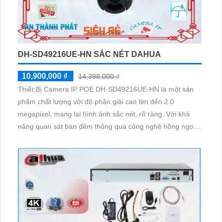
DH-SD49216UE-HN SẮC NÉT DAHUA
10,900,000 ₫
14,398,000 ₫
Thiết Bị Camera IP POE DH-SD49216UE-HN là một sản
phẩm chất lượng với độ phân giải cao lên đến 2.0
megapixel, mang lại hình ảnh sắc nét, rõ ràng. Với khả
năng quan sát ban đêm thông qua công nghệ hồng ngoại
100m, camera đảm bảo an ninh cho ngôi nhà của bạn. Sử
dụng công nghệ IP POE tiên tiến, giúp truyền tải tín hiệu
mạng một cách ổn định và không giảm chất lượng