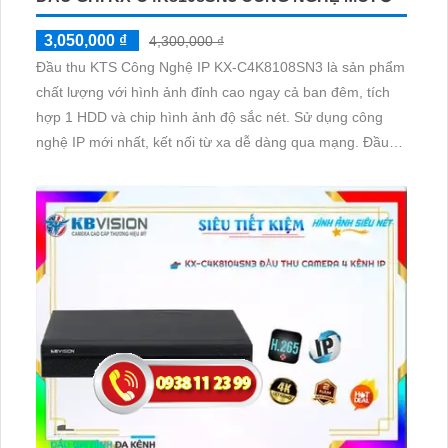
3,050,000 ₫
4,300,000 ₫
Đầu thu KTS Công Nghệ IP KX-C4K8108SN3 là sản phẩm
chất lượng với hình ảnh đỉnh cao ngay cả ban đêm, tích
hợp 1 HDD và chip hình ảnh độ sắc nét. Sử dụng công
nghệ IP mới nhất, kết nối từ xa dễ dàng qua mạng. Đầu
ghi còn thiết kế mỹ thuật nhỏ gọn, 8 kênh cung cấp khả
năng chống xâm nhập thông minh. Công Nghệ AI trong
sản phẩm giúp chống trộm hiệu quả, phân biệt mặt người
và dữ liệu H