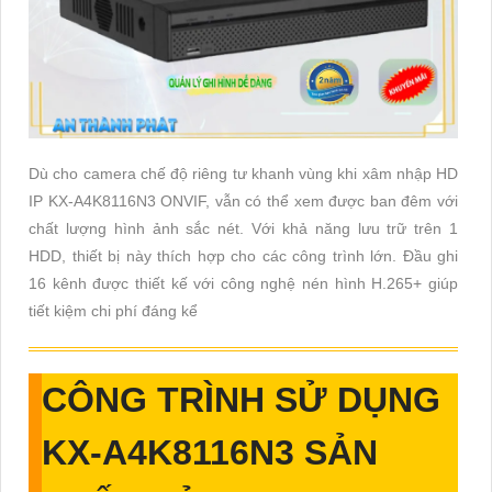
Dù cho camera chế độ riêng tư khanh vùng khi xâm nhập HD
IP KX-A4K8116N3 ONVIF, vẫn có thể xem được ban đêm với
chất lượng hình ảnh sắc nét. Với khả năng lưu trữ trên 1
HDD, thiết bị này thích hợp cho các công trình lớn. Đầu ghi
16 kênh được thiết kế với công nghệ nén hình H.265+ giúp
tiết kiệm chi phí đáng kể
CÔNG TRÌNH SỬ DỤNG
KX-A4K8116N3
SẢN