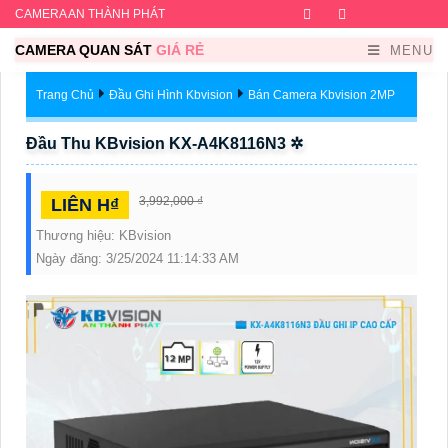
CAMERA AN THÀNH PHÁT
Facebook
Twitter
Instagram
Dribb
CAMERA QUAN SÁT
GIÁ RẺ
MENU
Trang Chủ
Đầu Ghi Hình Kbvision
Bán Camera Kbvision 2MP
Đầu Thu KBvision KX-A4K8116N3 ✲
3,992,000 ₫
LIÊN H₫
Thương hiệu:
KBvision
Ngày đăng:
3/25/2024 11:14:33 AM