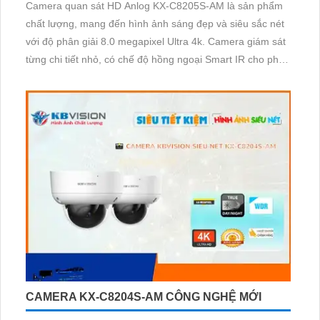
Camera quan sát HD Anlog KX-C8205S-AM là sản phẩm
chất lượng, mang đến hình ảnh sáng đẹp và siêu sắc nét
với độ phân giải 8.0 megapixel Ultra 4k. Camera giám sát
từng chi tiết nhỏ, có chế độ hồng ngoại Smart IR cho phép
quan sát ban đêm đến 80m. Thân camera làm bằng kim
loại chống nước nắng, lắp đặt ở mọi vị trí
CAMERA KX-C8204S-AM CÔNG NGHỆ MỚI