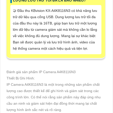
LƯỢNG LƯU TRỮ TỐI ĐA LÀ BAO NHIÊU?
🤝 Đầu thu KBvision KX-A4K8116N3 có khả năng lưu
trữ dữ liệu qua cổng USB. Dung lượng lưu trữ tối đa
của đầu thu này là 16TB, giúp bạn lưu trữ một lượng
lớn dữ liệu từ camera giám sát mà không cần lo lắng
về việc không đủ dung lượng. Mang lại sự khác biệt
Bạn sẽ được quản lý và lưu trữ hình ảnh, video của
hệ thống camera một cách hiệu quả và tiện lợi.
Đánh giá sản phẩm IP Camera A4K8116N3
Thiết Bị Ghi Hình:
IP Camera A4K8116N3 là một trong những sản phẩm chất
lượng cao được thiết kế để ghi hình và giám sát trong các
công trình lớn. Có thể nói rằng sản phẩm này đáp ứng nhu
cầu an ninh và giám sát hiện đại đồng thời mang lại chất
lượng hình ảnh sắc nét và rõ ràng.