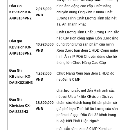
Xử lý hình ảnh với chip SMD Plus Xử lý
Đầu Ghi
hình ảnh động cao cấp Chức năng
2,915,000
KBvision KX-
chuyên dụng Ống kính 2.8mm Chất
VNĐ
A4K8104PN2
Lượng Hình Chất Lượng Hình sắc nét
Tại An Thành Phát
Chất Lượng Hình Chất Lượng Hình sắc
nét KBvision công nghệ luôn được ứng
Đầu ghi
40,920,000
dụng trong từng sản phẩm của mình
KBvision KX-
VNĐ
Xem được ban đêm 1 HDD Công nghệ
A4K8108PN2
hình Ảnh IP POE Chuyên dùng cho hệ
thống lớn Chức Năng Cao Cấp
Đầu Ghi
4,262,000
Chức Năng Xem ban đêm 1 HDD độ
KBvision KX-
VNĐ
nét đến 8.0 MP
DAi2K8216H3
chất lượng sắc nét đến Hình ảnh sắc
nét với Ultra 4k lite KBvision Dịch vụ
Đầu Ghi
18,800,000
chăm sóc khách hàng tốt sản phẩm có
Kbvision KX-
VNĐ
giá phù hợp Thiết kế ấn tượng của sản
DAi8232H3
phẩm nhỏ gọn Đầu Ghi 32 kênh trang
bị đặt biệt Phát Hiện Người
màu sắc sáng đẹp 8.0 MP Xem ban