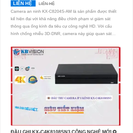
LIÊN HỆ
LIÊN HỆ
Camera an ninh KX-C8204S-AM là sản phẩm được thiết
kế hiện đại với khả năng điều chỉnh phạm vi giám sát
thông qua ống kính đa tiêu cự công nghệ HD. Với cấu
hình chống nhiễu 3D-DNR, camera này giúp quan sát
được rõ nét đến 8.0 MP ngay cả trong điều kiện ánh sáng
yếu nhờ hồng ngoại 60m. Hơn nữa, camera này còn trang
bị công nghệ AHD, CVI, TVI và BCS giúp tiết kiệm chi phí
ĐẦU GHI KX-C4K8108SN3 CÔNG NGHỆ MỚI ✪