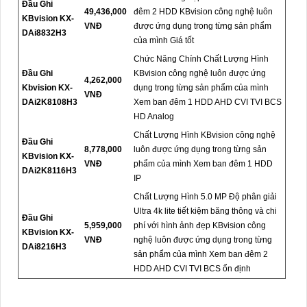
Đầu Ghi
49,436,000
đêm 2 HDD KBvision công nghệ luôn
KBvision KX-
VNĐ
được ứng dụng trong từng sản phẩm
DAi8832H3
của mình Giá tốt
Chức Năng Chính Chất Lượng Hình
Đầu Ghi
KBvision công nghệ luôn được ứng
4,262,000
Kbvision KX-
dụng trong từng sản phẩm của mình
VNĐ
DAi2K8108H3
Xem ban đêm 1 HDD AHD CVI TVI BCS
HD Analog
Chất Lượng Hình KBvision công nghệ
Đầu Ghi
8,778,000
luôn được ứng dụng trong từng sản
KBvision KX-
VNĐ
phẩm của mình Xem ban đêm 1 HDD
DAi2K8116H3
IP
Chất Lượng Hình 5.0 MP Độ phân giải
Ultra 4k lite tiết kiệm băng thông và chi
Đầu Ghi
5,959,000
phí với hình ảnh đẹp KBvision công
KBvision KX-
VNĐ
nghệ luôn được ứng dụng trong từng
DAi8216H3
sản phẩm của mình Xem ban đêm 2
HDD AHD CVI TVI BCS ổn định