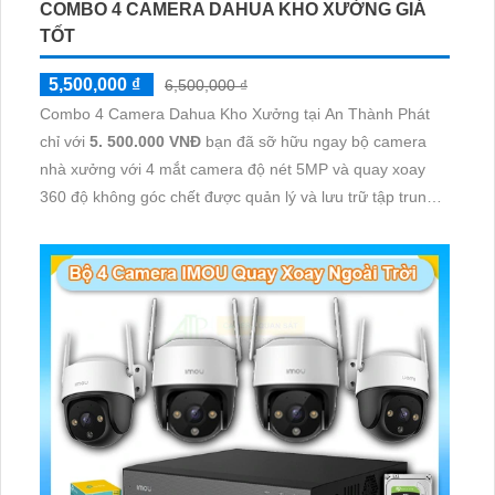
COMBO 4 CAMERA DAHUA KHO XƯỞNG GIÁ
TỐT
5,500,000 ₫
6,500,000 ₫
Combo 4 Camera Dahua Kho Xưởng tại An Thành Phát
chỉ với
5. 500.000 VNĐ
bạn đã sỡ hữu ngay bộ camera
nhà xưởng với 4 mắt camera độ nét 5MP và quay xoay
360 độ không góc chết được quản lý và lưu trữ tập trung
về đầu ghi hình ổ cứng hỗ trợ xem qua tivi