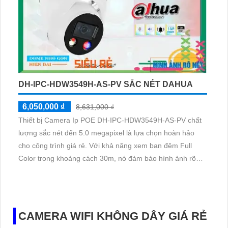
DH-IPC-HDW3549H-AS-PV SẮC NÉT DAHUA
6,050,000 ₫
8,631,000 ₫
Thiết bị Camera Ip POE DH-IPC-HDW3549H-AS-PV chất
lượng sắc nét đến 5.0 megapixel là lựa chọn hoàn hảo
cho công trình giá rẻ. Với khả năng xem ban đêm Full
Color trong khoảng cách 30m, nó đảm bảo hình ảnh rõ
nét suốt đêm. Thiết bị được trang bị công nghệ IP POE,
giúp không giảm chất lượng dù thời gian sử dụng dài
CAMERA WIFI KHÔNG DÂY GIÁ RẺ