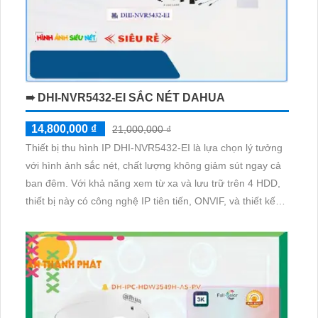
➠ DHI-NVR5432-EI SẮC NÉT DAHUA
14,800,000 ₫
21,000,000 ₫
Thiết bị thu hình IP DHI-NVR5432-EI là lựa chọn lý tưởng
với hình ảnh sắc nét, chất lượng không giảm sút ngay cả
ban đêm. Với khả năng xem từ xa và lưu trữ trên 4 HDD,
thiết bị này có công nghệ IP tiên tiến, ONVIF, và thiết kế
nhỏ gọn nhưng đầy ấn tượng. Đầu ghi 32 kênh cung cấp
ưu điểm vượt trội với công nghệ AI, phù hợp cho các công
trình an ninh hiện đại.