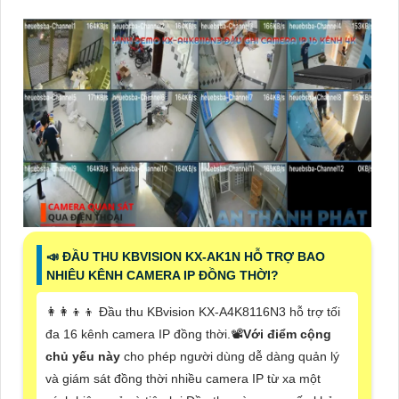
📣 ĐẦU THU KBVISION KX-AK1N HỖ TRỢ BAO
NHIÊU KÊNH CAMERA IP ĐỒNG THỜI?
👩‍👩‍👦‍👦 Đầu thu KBvision KX-A4K8116N3 hỗ trợ tối
đa 16 kênh camera IP đồng thời.📽
Với điểm cộng
chủ yếu này
cho phép người dùng dễ dàng quản lý
và giám sát đồng thời nhiều camera IP từ xa một