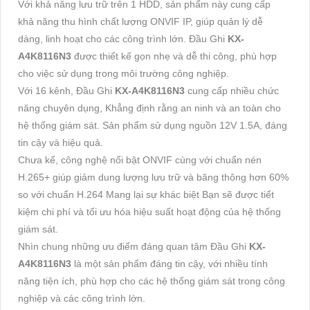
Với khả năng lưu trữ trên 1 HDD, sản phẩm này cung cấp
khả năng thu hình chất lượng ONVIF IP, giúp quản lý dễ
dàng, linh hoạt cho các công trình lớn. Đầu Ghi
KX-
A4K8116N3
được thiết kế gọn nhẹ và dễ thi công, phù hợp
cho việc sử dụng trong môi trường công nghiệp.
Với 16 kênh, Đầu Ghi
KX-A4K8116N3
cung cấp nhiều chức
năng chuyên dụng, Khẳng định rằng an ninh và an toàn cho
hệ thống giám sát. Sản phẩm sử dụng nguồn 12V 1.5A, đáng
tin cậy và hiệu quả.
Chưa kể, công nghệ nổi bật ONVIF cùng với chuẩn nén
H.265+ giúp giảm dung lượng lưu trữ và băng thông hơn 60%
so với chuẩn H.264 Mang lại sự khác biệt Bạn sẽ được tiết
kiệm chi phí và tối ưu hóa hiệu suất hoạt động của hệ thống
giám sát.
Nhìn chung những ưu điểm đáng quan tâm Đầu Ghi
KX-
A4K8116N3
là một sản phẩm đáng tin cậy, với nhiều tính
năng tiện ích, phù hợp cho các hệ thống giám sát trong công
nghiệp và các công trình lớn.