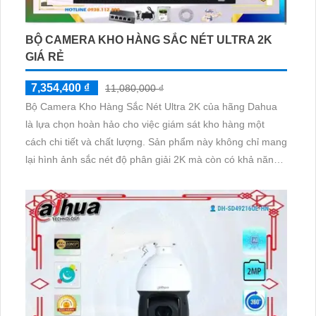
BỘ CAMERA KHO HÀNG SẮC NÉT ULTRA 2K
GIÁ RẺ
7,354,400 ₫
11,080,000 ₫
Bộ Camera Kho Hàng Sắc Nét Ultra 2K của hãng Dahua
là lựa chọn hoàn hảo cho việc giám sát kho hàng một
cách chi tiết và chất lượng. Sản phẩm này không chỉ mang
lại hình ảnh sắc nét độ phân giải 2K mà còn có khả năng
thu âm tốt. Đặc điểm nổi bật của bộ camera này là thiết kế
mỹ thuật, tích hợp nhiều công nghệ hiện đại