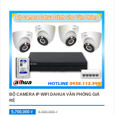
BỘ CAMERA IP WIFI DAHUA VĂN PHÒNG GIÁ
RẺ
5,700,000 ₫
8,300,000 ₫