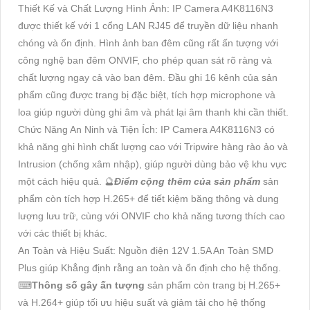
Thiết Kế và Chất Lượng Hình Ảnh: IP Camera A4K8116N3
được thiết kế với 1 cổng LAN RJ45 để truyền dữ liệu nhanh
chóng và ổn định. Hình ảnh ban đêm cũng rất ấn tượng với
công nghệ ban đêm ONVIF, cho phép quan sát rõ ràng và
chất lượng ngay cả vào ban đêm. Đầu ghi 16 kênh của sản
phẩm cũng được trang bị đặc biệt, tích hợp microphone và
loa giúp người dùng ghi âm và phát lại âm thanh khi cần thiết.
Chức Năng An Ninh và Tiện Ích: IP Camera A4K8116N3 có
khả năng ghi hình chất lượng cao với Tripwire hàng rào ảo và
Intrusion (chống xâm nhập), giúp người dùng bảo vệ khu vực
một cách hiệu quả. 🔮
Điểm cộng thêm của sản phẩm
sản
phẩm còn tích hợp H.265+ để tiết kiệm băng thông và dung
lượng lưu trữ, cùng với ONVIF cho khả năng tương thích cao
với các thiết bị khác.
An Toàn và Hiệu Suất: Nguồn điện 12V 1.5A An Toàn SMD
Plus giúp Khẳng định rằng an toàn và ổn định cho hệ thống.
⌨
Thông số gây ấn tượng
sản phẩm còn trang bị H.265+
và H.264+ giúp tối ưu hiệu suất và giảm tải cho hệ thống