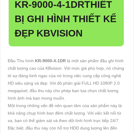
KR-9000-4-1DR
THIẾT
BỊ GHI HÌNH THIẾT KẾ
ĐẸP KBVISION
Đầu Thu hình
KR-9000-4-1DR
là một sản phẩm đầu ghi hình
chất lượng cao của KBvision. Với mức giá phù hợp, nó chứng
tỏ sự đáng kinh ngạc của nó trong việc cung cấp công nghệ
HD siêu sáng và đẹp. Với độ phân giải FULL HD 1080P 2.0
megapixel, đầu thu này cho phép bạn lựa chọn chất lượng
hình ảnh mà bạn mong muốn.
Một trong những vấn đề nên quan tâm của sản phẩm này là
khả năng chụp hình ban đêm chất lượng. Với việc kết nối từ
xa, bạn có thể giám sát và theo dõi tình hình trực tiếp 24/7.
Đặc biệt, đầu thu này còn hỗ trợ HDD dung lượng lên đến