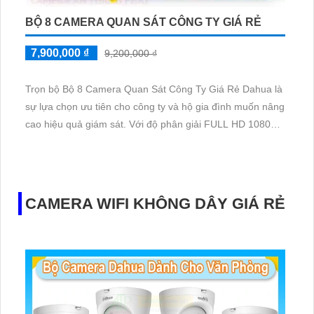
BỘ 8 CAMERA QUAN SÁT CÔNG TY GIÁ RẺ
7,900,000 ₫
9,200,000 ₫
Trọn bộ Bộ 8 Camera Quan Sát Công Ty Giá Rẻ Dahua là
sự lựa chọn ưu tiên cho công ty và hộ gia đình muốn nâng
cao hiệu quả giám sát. Với độ phân giải FULL HD 1080P
2.0 MP, sản phẩm mang đến chất lượng hình ảnh tuyệt
vời. Việc chi tiết trong hình ảnh được tái tạo một cách chi
tiết và sắc nét, giúp bạn nhận diện được mọi đối tượng
trong phạm vi giám sát
CAMERA WIFI KHÔNG DÂY GIÁ RẺ