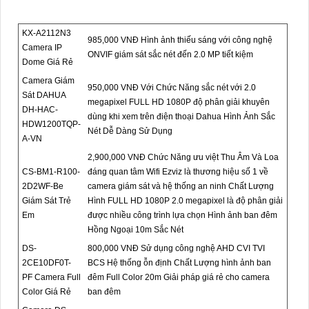
KX-A2112N3
985,000 VNĐ Hình ảnh thiếu sáng với công nghệ
Camera IP
ONVIF giám sát sắc nét đến 2.0 MP tiết kiệm
Dome Giá Rẻ
Camera Giám
950,000 VNĐ Với Chức Năng sắc nét với 2.0
Sát DAHUA
megapixel FULL HD 1080P độ phân giải khuyên
DH-HAC-
dùng khi xem trên điện thoại Dahua Hình Ảnh Sắc
HDW1200TQP-
Nét Dễ Dàng Sử Dụng
A-VN
2,900,000 VNĐ Chức Năng ưu việt Thu Âm Và Loa
CS-BM1-R100-
đáng quan tâm Wifi Ezviz là thương hiệu số 1 về
2D2WF-Be
camera giám sát và hệ thống an ninh Chất Lượng
Giám Sát Trẻ
Hình FULL HD 1080P 2.0 megapixel là độ phân giải
Em
được nhiều công trình lựa chọn Hình ảnh ban đêm
Hồng Ngoại 10m Sắc Nét
DS-
800,000 VNĐ Sử dụng công nghệ AHD CVI TVI
2CE10DF0T-
BCS Hệ thống ỗn định Chất Lượng hình ảnh ban
PF Camera Full
đêm Full Color 20m Giải pháp giá rẻ cho camera
Color Giá Rẻ
ban đêm