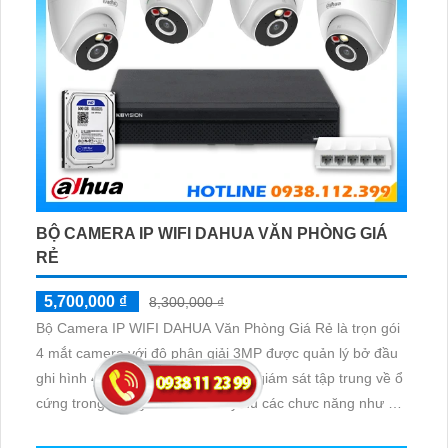
BỘ CAMERA IP WIFI DAHUA VĂN PHÒNG GIÁ
RẺ
5,700,000 ₫
8,300,000 ₫
Bộ Camera IP WIFI DAHUA Văn Phòng Giá Rẻ là trọn gói
4 mắt camera với độ phân giải 3MP được quản lý bở đầu
ghi hình 4 kênh Ip và lưu trữ video giám sát tập trung về ổ
cứng trong đầu ghi hình với đầy đủ các chưc năng như AI
Phát hiện chuyển động, đàm thoại âm thanh 2 chiều và