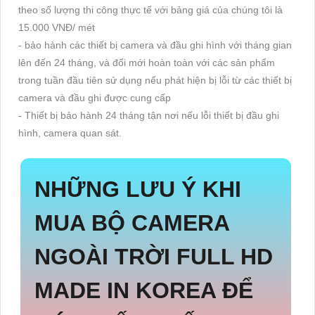
theo số lượng thi công thực tế với bảng giá của chúng tôi là
15.000 VNĐ/ mét
- bảo hành các thiết bị camera và đầu ghi hình với tháng gian
lên đến 24 tháng, và đổi mới hoàn toàn với các sản phẩm
trong tuần đầu tiên sử dụng nếu phát hiện bị lỗi từ các thiết bị
camera và đầu ghi được cung cấp
- Thiết bị bảo hành 24 tháng tận nơi nếu lỗi thiết bị đầu ghi
hình, camera quan sát.
NHỮNG LƯU Ý KHI
MUA BỘ
CAMERA
NGOÀI TRỜI FULL HD
MADE IN KOREA
ĐỂ