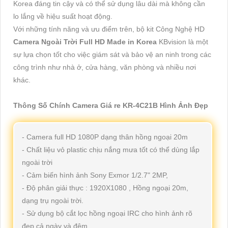
Korea đáng tin cậy và có thể sử dụng lâu dài mà không cần
lo lắng về hiệu suất hoạt động.
Với những tính năng và ưu điểm trên, bộ kit Công Nghệ HD
Camera Ngoài Trời Full HD Made in Korea
KBvision là một
sự lựa chọn tốt cho việc giám sát và bảo vệ an ninh trong các
công trình như nhà ở, cửa hàng, văn phòng và nhiều nơi
khác.
Thông Số Chính Camera Giá re KR-4C21B Hình Ảnh Đẹp
- Camera full HD 1080P dạng thân hồng ngoại 20m
- Chất liệu vỏ plastic chịu nắng mưa tốt có thể dùng lắp
ngoài trời
- Cảm biến hình ảnh Sony Exmor 1/2.7" 2MP,
- Độ phân giải thực : 1920X1080 , Hồng ngoại 20m,
dạng trụ ngoài trời.
- Sử dụng bộ cắt lọc hồng ngoại IRC cho hình ảnh rõ
đẹp cả ngày và đêm