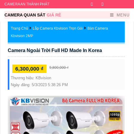
CAMERA AN THÀNH PHÁT
Facebook
Twitter
Instagram
Dribb
CAMERA QUAN SÁT
GIÁ RẺ
MENU
Trang Chủ
Lắp Camera Kbvision Trọn Gói
Bán Camera
Kbvision 2MP
Camera Ngoài Trời Full HD Made In Korea
9,800,000 ₫
6,300,000 ₫
Thương hiệu:
KBvision
Ngày đăng:
5/3/2023 5:38:26 PM