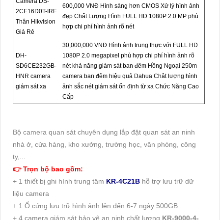
Camera DS-
600,000 VNĐ Hình sáng hơn CMOS Xử lý hình ảnh
2CE16D0T-IRF
đẹp Chất Lượng Hình FULL HD 1080P 2.0 MP phù
Thân Hikvision
hợp chi phí hình ảnh rõ nét
Giá Rẻ
30,000,000 VNĐ Hình ảnh trung thực với FULL HD
DH-
1080P 2.0 megapixel phù hợp chi phí hình ảnh rõ
SD6CE232GB-
nét khả năng giám sát ban đêm Hồng Ngoại 250m
HNR camera
camera ban đêm hiệu quả Dahua Chât lượng hình
giám sát xa
ảnh sắc nét giám sát ổn định từ xa Chức Năng Cao
Cấp
Bộ camera quan sát chuyên dụng lắp đặt quan sát an ninh
nhà ở, cửa hàng, kho xưởng, trường học, văn phòng, công
ty,...
👉 Trọn bộ bao gồm:
+ 1 thiết bị ghi hình trung tâm
KR-4C21B
hỗ trợ lưu trữ dữ
liệu camera
+ 1 Ổ cứng lưu trữ hình ảnh lên đến 6-7 ngày 500GB
+ 4 camera giám sát bảo vệ an ninh chất lượng
KR-9000-4-