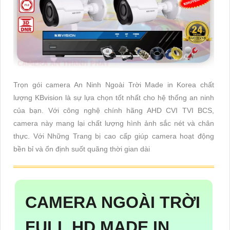
Trọn gói camera An Ninh Ngoài Trời Made in Korea chất
lượng KBvision là sự lựa chọn tốt nhất cho hệ thống an ninh
của bạn. Với công nghệ chính hãng AHD CVI TVI BCS,
camera này mang lại chất lượng hình ảnh sắc nét và chân
thực. Với Những Trang bị cao cấp giúp camera hoạt động
bền bỉ và ổn định suốt quãng thời gian dài
CAMERA NGOÀI TRỜI
FULL HD MADE IN