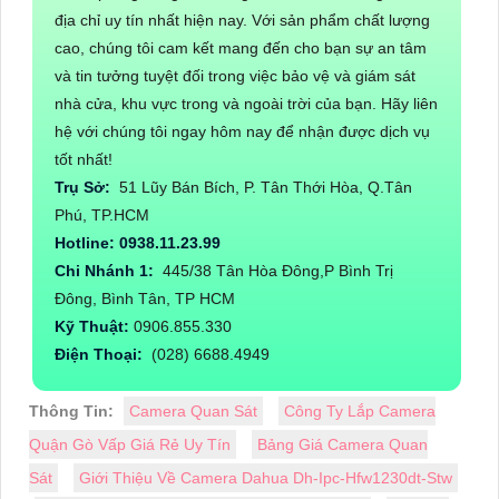
địa chỉ uy tín nhất hiện nay. Với sản phẩm chất lượng
cao, chúng tôi cam kết mang đến cho bạn sự an tâm
và tin tưởng tuyệt đối trong việc bảo vệ và giám sát
nhà cửa, khu vực trong và ngoài trời của bạn. Hãy liên
hệ với chúng tôi ngay hôm nay để nhận được dịch vụ
tốt nhất!
Trụ Sở:
51 Lũy Bán Bích, P. Tân Thới Hòa, Q.Tân
Phú, TP.HCM
Hotline: 0938.11.23.99
Chi Nhánh 1:
445/38 Tân Hòa Đông,P Bình Trị
Đông, Bình Tân, TP HCM
Kỹ Thuật:
0906.855.330
Điện Thoại:
(028) 6688.4949
Thông Tin:
Camera Quan Sát
Công Ty Lắp Camera
Quận Gò Vấp Giá Rẻ Uy Tín
Bảng Giá Camera Quan
Sát
Giới Thiệu Về Camera Dahua Dh-Ipc-Hfw1230dt-Stw