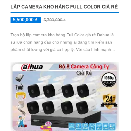
LẮP CAMERA KHO HÀNG FULL COLOR GIÁ RẺ
5,500,000 ₫
5,700,000 ₫
Trọn bộ lắp camera kho hàng Full Color giá rẻ Dahua là
sự lựa chọn hàng đầu cho những ai đang tìm kiếm sản
phẩm chất lượng với giá cả hợp lý. Với cấu hình mạnh
mẽ, sản phẩm này mang đến hình ảnh trung thực với độ
phân giải FULL HD 1080P 2.0 MP. Camera này được thiết
kế dễ dàng cài đặt và sử dụng, cho phép người dùng xem
hình ảnh trực tiếp trên điện thoại thông qua ứng dụng di
động