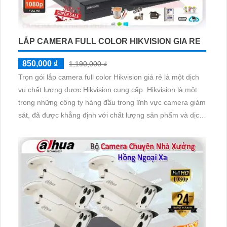
LẮP CAMERA FULL COLOR HIKVISION GIA RE
850,000 ₫
1,190,000 ₫
Trọn gói lắp camera full color Hikvision giá rẻ là một dịch
vụ chất lượng được Hikvision cung cấp. Hikvision là một
trong những công ty hàng đầu trong lĩnh vực camera giám
sát, đã được khẳng định với chất lượng sản phẩm và dịch
vụ tốt. Dịch vụ trọn gói này không chỉ ổn hơn lắp đặt
camera chuyên nghiệp mà còn bao gồm cung cấp thông
tin chi tiết về cách sử dụng và bảo trì camera