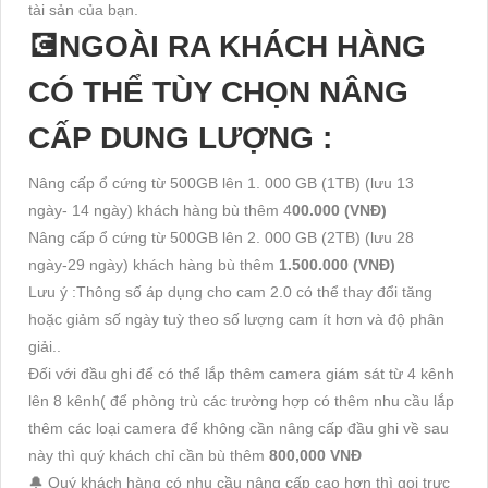
tài sản của bạn.
💽NGOÀI RA KHÁCH HÀNG
CÓ THỂ TÙY CHỌN NÂNG
CẤP DUNG LƯỢNG :
Nâng cấp ổ cứng từ 500GB lên 1. 000 GB (1TB) (lưu 13
ngày- 14 ngày) khách hàng bù thêm 4
00.000 (VNĐ)
Nâng cấp ổ cứng từ 500GB lên 2. 000 GB (2TB) (lưu 28
ngày-29 ngày) khách hàng bù thêm
1.500.000 (VNĐ)
Lưu ý :Thông số áp dụng cho cam 2.0 có thể thay đổi tăng
hoặc giảm số ngày tuỳ theo số lượng cam ít hơn và độ phân
giải..
Đối với đầu ghi để có thể lắp thêm camera giám sát từ 4 kênh
lên 8 kênh( để phòng trù các trường hợp có thêm nhu cầu lắp
thêm các loại camera để không cần nâng cấp đầu ghi về sau
này thì quý khách chỉ cần bù thêm
800,000 VNĐ
🔔 Quý khách hàng có nhu cầu nâng cấp cao hơn thì gọi trực