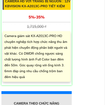
CAMERA HD VỚI TRANG BỊ NGUỒN : 12V
KBVISION KX-A2013C-PRO TIẾT KIỆM
5%-35%
1,715,000 ₫
Camera giám sát KX-A2013C-PRO HD
chuyên nghiệp tích hợp chức năng thu âm
phát hiện chuyển động phân biệt người và
vật khác. Có DWDR chống ngược sáng
chất lượng hình ảnh Full Color ban đêm
đến 50m. Góc quay rộng với ống kính 3.
6mm đáp ứng nhu cầu chống trộm ban
đêm hiệu quả
CAMERA THEO CHỨC NĂNG