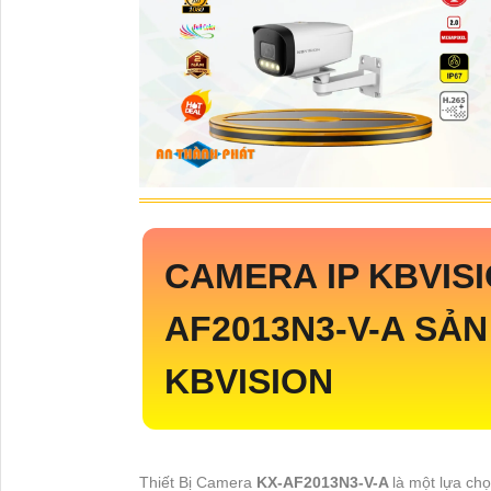
CAMERA IP KBVIS
AF2013N3-V-A
SẢN
KBVISION
Thiết Bị Camera
KX-AF2013N3-V-A
là một lựa ch