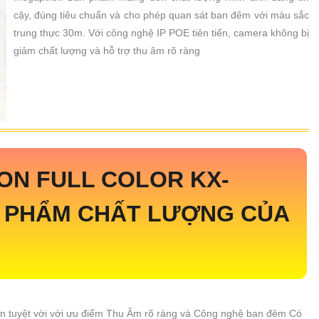
cậy, đúng tiêu chuẩn và cho phép quan sát ban đêm với màu sắc
trung thực 30m. Với công nghệ IP POE tiên tiến, camera không bị
giảm chất lượng và hỗ trợ thu âm rõ ràng
ION FULL COLOR
KX-
 PHẨM CHẤT LƯỢNG CỦA
ọn tuyệt vời với ưu điểm Thu Âm rõ ràng và Công nghệ ban đêm Có