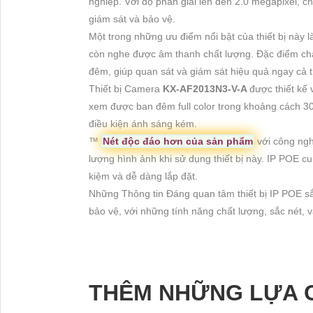
nghiệp. Với độ phân giải lên đến 2.0 megapixel, c
giám sát và bảo vệ.
Một trong những ưu điểm nổi bật của thiết bị này 
còn nghe được âm thanh chất lượng. Đặc điểm c
đêm, giúp quan sát và giám sát hiệu quả ngay cả t
Thiết bị Camera
KX-AF2013N3-V-A
được thiết kế 
xem được ban đêm full color trong khoảng cách 30m
điều kiện ánh sáng kém.
™️
Nét độc đáo hơn của sản phẩm
với công ngh
lượng hình ảnh khi sử dụng thiết bị này. IP POE cu
kiệm và dễ dàng lắp đặt.
Những Thông tin Đáng quan tâm thiết bị IP POE s
bảo vệ, với những tính năng chất lượng, sắc nét, v
THÊM NHỮNG LỰA 