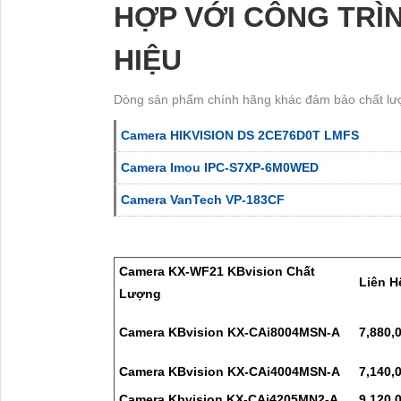
HỢP VỚI CÔNG TRÌ
HIỆU
Dòng sản phẩm chính hãng khác đảm bảo chất l
Camera HIKVISION DS 2CE76D0T LMFS
Camera Imou IPC-S7XP-6M0WED
Camera VanTech VP-183CF
Camera KX-WF21 KBvision Chất
Liên H
Lượng
Camera KBvision KX-CAi8004MSN-A
7,880,
Camera KBvision KX-CAi4004MSN-A
7,140,
Camera Kbvision KX-CAi4205MN2-A
9,120,