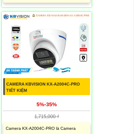
CAMERA KBVISION KX-A2004C-PRO
TIẾT KIỆM
5%-35%
1,715,000 ₫
Camera KX-A2004C-PRO là Camera