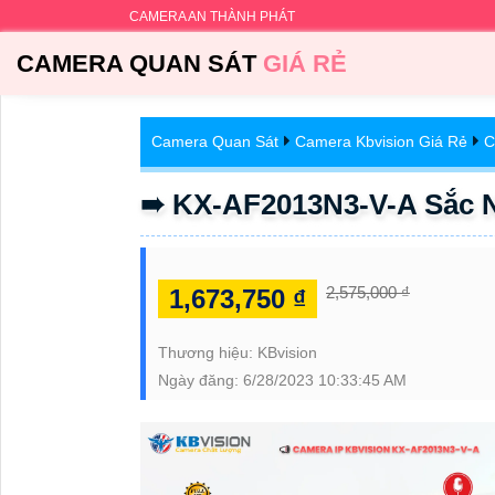
CAMERA AN THÀNH PHÁT
CAMERA QUAN SÁT
GIÁ RẺ
Camera Quan Sát
Camera Kbvision Giá Rẻ
C
➠ KX-AF2013N3-V-A Sắc N
2,575,000 ₫
1,673,750 ₫
Thương hiệu:
KBvision
Ngày đăng:
6/28/2023 10:33:45 AM