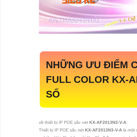
NHỮNG ƯU ĐIỂM C
FULL COLOR
KX-A
SỐ
về thiết bị IP POE sắc nét
KX-AF2013N3-V-A
:
Thiết bị IP POE sắc nét
KX-AF2013N3-V-A
là một