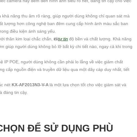
hiếc camera này đem đến hình ảnh siêu rõ nét, đáng tin cậy cho việc
là khả năng thu âm rõ ràng, giúp người dùng không chỉ quan sát mà
hất lượng hơn công nghệ ban đêm cung cấp hình ảnh màu sắc ban
rong điều kiện ánh sáng yếu.
với thân kim loại chắc chắn, 📸
tự tin
độ bền và chất lượng. Khả năng
 giúp người dùng không bỏ lỡ bất kỳ chi tiết nào, ngay cả khi trong
ệ IP POE, người dùng không cần phải lo lắng về việc giảm chất
ng cấp nguồn điện và truyền dữ liệu qua một dây cáp duy nhất, tiết
ắc nét
KX-AF2013N3-V-A
là một lựa chọn tốt cho việc giám sát và
à đáng tin cậy.
CHỌN ĐỂ SỬ DỤNG PHÙ