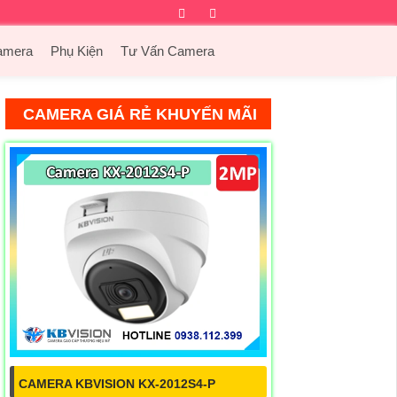
Facebook
Twitter
Instagram
Dribbble
amera
Phụ Kiện
Tư Vấn Camera
CAMERA GIÁ RẺ KHUYẾN MÃI
CAMERA KBVISION KX-2012S4-P