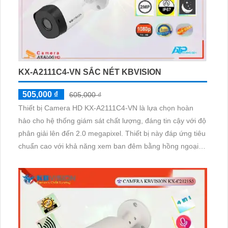
KX-A2111C4-VN SẮC NÉT KBVISION
505,000 ₫
605,000 ₫
Thiết bị Camera HD KX-A2111C4-VN là lựa chọn hoàn
hảo cho hệ thống giám sát chất lượng, đáng tin cậy với độ
phân giải lên đến 2.0 megapixel. Thiết bị này đáp ứng tiêu
chuẩn cao với khả năng xem ban đêm bằng hồng ngoại
lên đến 20m, tiết kiệm điện và phù hợp với mọi điều kiện
ánh sáng