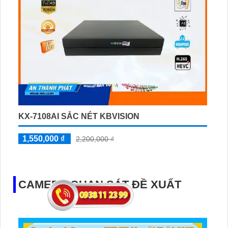
KX-7108AI SẮC NÉT KBVISION
1,550,000 ₫
2,200,000 ₫
CAMERA QUAN SÁT ĐỀ XUẤT