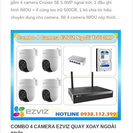
gồm 4 camera Cruiser SE 5.0MP ngoài trời, 1 đầu ghi
hình IMOU + ổ cứng lưu trữ 500GB, 1 bộ chia tín hiệu
chuyên dụng cho camera. Bộ 4 camera IMOU này thích
hợp lắp đặt cho kho hàng, nhà xưởng, khu phố và khu vực
cần giám sát ngoài trời
COMBO 4 CAMERA EZVIZ QUAY XOAY NGOÀI