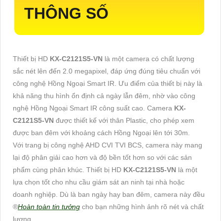
THÔNG SỐ
Thiết bị HD
KX-C2121S5-VN
là một camera có chất lượng
sắc nét lên đến 2.0 megapixel, đáp ứng đúng tiêu chuẩn với
công nghệ Hồng Ngoại Smart IR. Ưu điểm của thiết bị này là
khả năng thu hình ổn định cả ngày lẫn đêm, nhờ vào công
nghệ Hồng Ngoại Smart IR công suất cao. Camera
KX-
C2121S5-VN
được thiết kế với thân Plastic, cho phép xem
được ban đêm với khoảng cách Hồng Ngoại lên tới 30m.
Với trang bị công nghệ AHD CVI TVI BCS, camera này mang
lại độ phân giải cao hơn và độ bền tốt hơn so với các sản
phẩm cùng phân khúc. Thiết bị HD
KX-C2121S5-VN
là một
lựa chọn tốt cho nhu cầu giám sát an ninh tại nhà hoặc
doanh nghiệp. Dù là ban ngày hay ban đêm, camera này đều
®️
Hoàn toàn tin tưởng
cho bạn những hình ảnh rõ nét và chất
lượng.