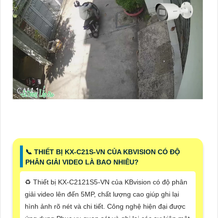
📞 THIẾT BỊ KX-C21S-VN CỦA KBVISION CÓ ĐỘ
PHÂN GIẢI VIDEO LÀ BAO NHIÊU?
♻️ Thiết bị KX-C2121S5-VN của KBvision có độ phân
giải video lên đến 5MP, chất lượng cao giúp ghi lại
hình ảnh rõ nét và chi tiết. Công nghệ hiện đại được