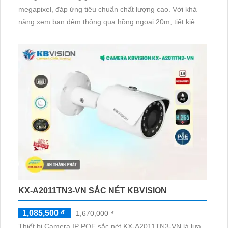
megapixel, đáp ứng tiêu chuẩn chất lượng cao. Với khả
năng xem ban đêm thông qua hồng ngoại 20m, tiết kiệm
năng lượng và phù hợp cho mọi môi trường. Được tích
hợp công nghệ AHD CVI TVI BCS, cho chất lượng hình
ảnh bền vững và độ bền cao
KX-A2011TN3-VN SẮC NÉT KBVISION
1,085,500 ₫
1,670,000 ₫
Thiết bị Camera IP POE sắc nét KX-A2011TN3-VN là lựa