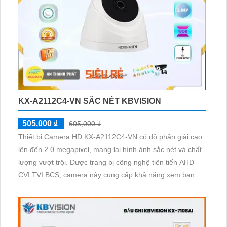
KX-A2112C4-VN SẮC NÉT KBVISION
505,000 ₫
605,000 ₫
Thiết bị Camera HD KX-A2112C4-VN có độ phân giải cao
lên đến 2.0 megapixel, mang lại hình ảnh sắc nét và chất
lượng vượt trội. Được trang bị công nghệ tiên tiến AHD
CVI TVI BCS, camera này cung cấp khả năng xem ban
đêm với hồng ngoại có tầm nhìn lên đến 20m. Thiết bị này
phù hợp đặc biệt cho căn hộ nhà phố, với thiết kế Dome
Plastic và khả năng thu hình chất lượng