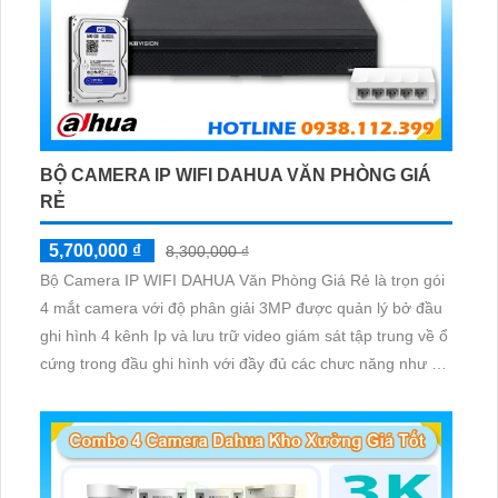
BỘ CAMERA IP WIFI DAHUA VĂN PHÒNG GIÁ
RẺ
5,700,000 ₫
8,300,000 ₫
Bộ Camera IP WIFI DAHUA Văn Phòng Giá Rẻ là trọn gói
4 mắt camera với độ phân giải 3MP được quản lý bở đầu
ghi hình 4 kênh Ip và lưu trữ video giám sát tập trung về ổ
cứng trong đầu ghi hình với đầy đủ các chưc năng như AI
Phát hiện chuyển động, đàm thoại âm thanh 2 chiều và
giám sát có màu vào ban đêm