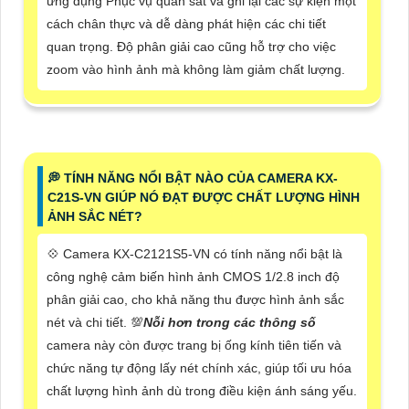
ứng dụng Phục vụ quan sát và ghi lại các sự kiện một
cách chân thực và dễ dàng phát hiện các chi tiết
quan trọng. Độ phân giải cao cũng hỗ trợ cho việc
zoom vào hình ảnh mà không làm giảm chất lượng.
️💭 TÍNH NĂNG NỔI BẬT NÀO CỦA CAMERA KX-
C21S-VN GIÚP NÓ ĐẠT ĐƯỢC CHẤT LƯỢNG HÌNH
ẢNH SẮC NÉT?
💠 Camera KX-C2121S5-VN có tính năng nổi bật là
công nghệ cảm biến hình ảnh CMOS 1/2.8 inch độ
phân giải cao, cho khả năng thu được hình ảnh sắc
nét và chi tiết. 💯
Nỗi hơn trong các thông số
camera này còn được trang bị ống kính tiên tiến và
chức năng tự động lấy nét chính xác, giúp tối ưu hóa
chất lượng hình ảnh dù trong điều kiện ánh sáng yếu.