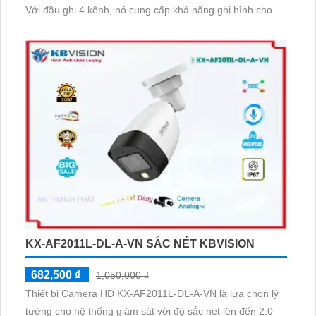
Với đầu ghi 4 kênh, nó cung cấp khả năng ghi hình cho
nhiều camera. Thiết bị được thiết kế tích hợp trên nhiều kỹ
thuật như AHD, CVI, TVI, BCS, giúp tiết kiệm chi phí
KX-AF2011L-DL-A-VN SẮC NÉT KBVISION
682,500 ₫
1,050,000 ₫
Thiết bị Camera HD KX-AF2011L-DL-A-VN là lựa chọn lý
tưởng cho hệ thống giám sát với độ sắc nét lên đến 2.0