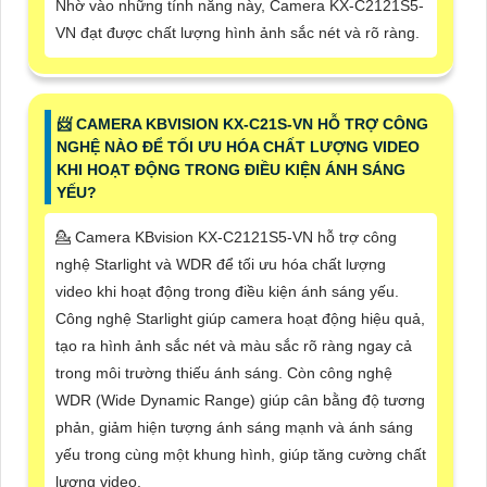
Nhờ vào những tính năng này, Camera KX-C2121S5-
VN đạt được chất lượng hình ảnh sắc nét và rõ ràng.
📨 CAMERA KBVISION KX-C21S-VN HỖ TRỢ CÔNG
NGHỆ NÀO ĐỂ TỐI ƯU HÓA CHẤT LƯỢNG VIDEO
KHI HOẠT ĐỘNG TRONG ĐIỀU KIỆN ÁNH SÁNG
YẾU?
💁 Camera KBvision KX-C2121S5-VN hỗ trợ công
nghệ Starlight và WDR để tối ưu hóa chất lượng
video khi hoạt động trong điều kiện ánh sáng yếu.
Công nghệ Starlight giúp camera hoạt động hiệu quả,
tạo ra hình ảnh sắc nét và màu sắc rõ ràng ngay cả
trong môi trường thiếu ánh sáng. Còn công nghệ
WDR (Wide Dynamic Range) giúp cân bằng độ tương
phản, giảm hiện tượng ánh sáng mạnh và ánh sáng
yếu trong cùng một khung hình, giúp tăng cường chất
lượng video.