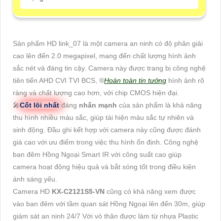
Sản phẩm HD link_07 là một camera an ninh có độ phân giải
cao lên đến 2.0 megapixel, mang đến chất lượng hình ảnh
sắc nét và đáng tin cậy. Camera này được trang bị công nghệ
tiên tiến AHD CVI TVI BCS, ®️
Hoàn toàn tin tưởng
hình ảnh rõ
ràng và chất lượng cao hơn, với chip CMOS hiện đại.
🎤
Cốt lõi nhất
đáng
nhấn mạnh
của sản phẩm là khả năng
thu hình nhiều màu sắc, giúp tái hiện màu sắc tự nhiên và
sinh động. Đầu ghi kết hợp với camera này cũng được đánh
giá cao với ưu điểm trong việc thu hình ổn định. Công nghệ
ban đêm Hồng Ngoại Smart IR với công suất cao giúp
camera hoạt động hiệu quả và bắt sóng tốt trong điều kiện
ánh sáng yếu.
Camera HD
KX-C2121S5-VN
cũng có khả năng xem được
vào ban đêm với tầm quan sát Hồng Ngoại lên đến 30m, giúp
giám sát an ninh 24/7 Với vỏ thân được làm từ nhựa Plastic