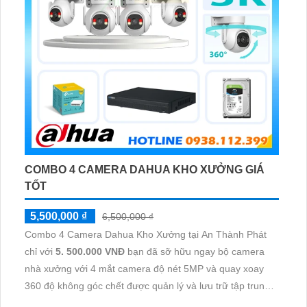
COMBO 4 CAMERA DAHUA KHO XƯỞNG GIÁ
TỐT
5,500,000 ₫
6,500,000 ₫
Combo 4 Camera Dahua Kho Xưởng tại An Thành Phát
chỉ với
5. 500.000 VNĐ
bạn đã sỡ hữu ngay bộ camera
nhà xưởng với 4 mắt camera độ nét 5MP và quay xoay
360 độ không góc chết được quản lý và lưu trữ tập trung
về đầu ghi hình ổ cứng hỗ trợ xem qua tivi