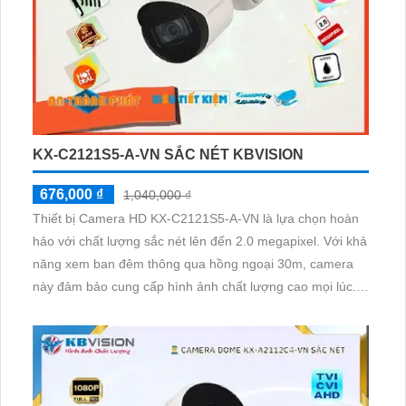
KX-C2121S5-A-VN SẮC NÉT KBVISION
676,000 ₫
1,040,000 ₫
Thiết bị Camera HD KX-C2121S5-A-VN là lựa chọn hoàn
hảo với chất lượng sắc nét lên đến 2.0 megapixel. Với khả
năng xem ban đêm thông qua hồng ngoại 30m, camera
này đảm bảo cung cấp hình ảnh chất lượng cao mọi lúc.
Trang bị công nghệ AHD, CVI, TVI, BCS, camera cung cấp
độ phân giải cao, thuận tiện cho việc giám sát