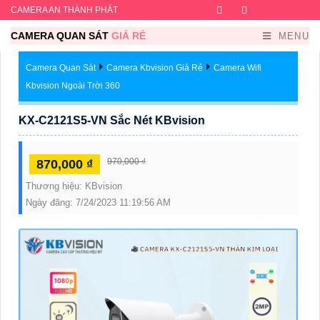
CAMERA AN THÀNH PHÁT
Facebook
Twitter
Instagram
Dribb
CAMERA QUAN SÁT
GIÁ RẺ
MENU
Camera Quan Sát
Camera Kbvision Giá Rẻ
Camera Wifi
Kbvision Ngoài Trời 360
KX-C2121S5-VN Sắc Nét KBvision
970,000 ₫
870,000 ₫
Thương hiệu:
KBvision
Ngày đăng:
7/24/2023 11:19:56 AM