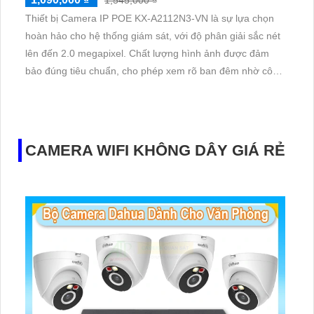
1,545,000 ₫
Thiết bị Camera IP POE KX-A2112N3-VN là sự lựa chọn
hoàn hảo cho hệ thống giám sát, với độ phân giải sắc nét
lên đến 2.0 megapixel. Chất lượng hình ảnh được đảm
bảo đúng tiêu chuẩn, cho phép xem rõ ban đêm nhờ công
nghệ hồng ngoại 30m. IP POE giúp truyền tín hiệu mà
không ảnh hưởng đến chất lượng
CAMERA WIFI KHÔNG DÂY GIÁ RẺ