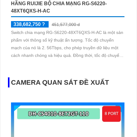
HÃNG RUIJIE BỘ CHIA MẠNG RG-S6220-
48XT6QXS-H-AC
338,682,750 ?
451,577,000 d
Switch chia mạng RG-S6220-48XT6QXS-H-AC là một sản
phẩm với thông số kỹ thuật ấn tượng. Tốc độ chuyển
mạch của nó là 2. 56Tbps, cho phép truyền dữ liệu một
cách nhanh chóng và hiệu quả. Đồng thời, tốc độ chuyển
gói tin là 1080Mpps, đảm bảo rằng gói tin được chuyển
đến đích một cách nhanh nhất
CAMERA QUAN SÁT ĐỀ XUẤT