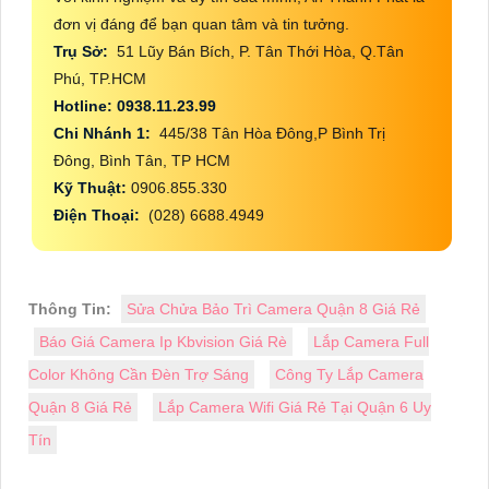
đơn vị đáng để bạn quan tâm và tin tưởng.
Trụ Sở:
51 Lũy Bán Bích, P. Tân Thới Hòa, Q.Tân
Phú, TP.HCM
Hotline: 0938.11.23.99
Chi Nhánh 1:
445/38 Tân Hòa Đông,P Bình Trị
Đông, Bình Tân, TP HCM
Kỹ Thuật:
0906.855.330
Điện Thoại:
(028) 6688.4949
Thông Tin:
Sửa Chửa Bảo Trì Camera Quận 8 Giá Rẻ
Báo Giá Camera Ip Kbvision Giá Rè
Lắp Camera Full
Color Không Cần Đèn Trợ Sáng
Công Ty Lắp Camera
Quận 8 Giá Rẻ
Lắp Camera Wifi Giá Rẻ Tại Quận 6 Uy
Tín