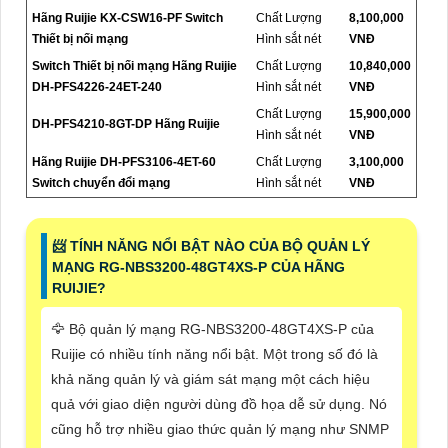
Hãng Ruijie KX-CSW16-PF Switch
Chất Lượng
8,100,000
Thiết bị nối mạng
Hình sắt nét
VNĐ
Switch Thiết bị nối mạng Hãng Ruijie
Chất Lượng
10,840,000
DH-PFS4226-24ET-240
Hình sắt nét
VNĐ
Chất Lượng
15,900,000
DH-PFS4210-8GT-DP Hãng Ruijie
Hình sắt nét
VNĐ
Hãng Ruijie DH-PFS3106-4ET-60
Chất Lượng
3,100,000
Switch chuyển đổi mạng
Hình sắt nét
VNĐ
📨 TÍNH NĂNG NỔI BẬT NÀO CỦA BỘ QUẢN LÝ
MẠNG RG-NBS3200-48GT4XS-P CỦA HÃNG
RUIJIE?
🦅 Bộ quản lý mạng RG-NBS3200-48GT4XS-P của
Ruijie có nhiều tính năng nổi bật. Một trong số đó là
khả năng quản lý và giám sát mạng một cách hiệu
quả với giao diện người dùng đồ họa dễ sử dụng. Nó
cũng hỗ trợ nhiều giao thức quản lý mạng như SNMP