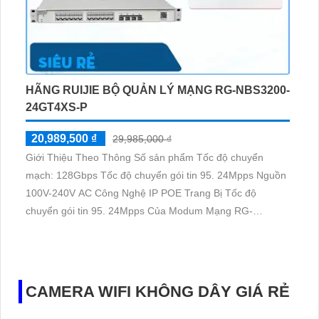
HÃNG RUIJIE BỘ QUẢN LÝ MẠNG RG-NBS3200-
24GT4XS-P
20,989,500 ₫
29,985,000 ₫
Giới Thiệu Theo Thông Số sản phẩm Tốc độ chuyển
mạch: 128Gbps Tốc độ chuyển gói tin 95. 24Mpps Nguồn
100V-240V AC Công Nghệ IP POE Trang Bị Tốc độ
chuyển gói tin 95. 24Mpps Của Modum Mạng RG-
NBS3200-24GT4XS-P. Sản phẩm RG-NBS3200-
24GT4XS-P của Modum Mạng là một công nghệ mạng
tiên tiến với tốc độ chuyển mạch lên đến 128Gbps
CAMERA WIFI KHÔNG DÂY GIÁ RẺ