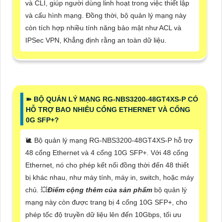
và CLI, giúp người dùng linh hoạt trong việc thiết lập
và cấu hình mạng. Đồng thời, bộ quản lý mạng này
còn tích hợp nhiều tính năng bảo mật như ACL và
IPSec VPN, Khẳng định rằng an toàn dữ liệu.
➽ BỘ QUẢN LÝ MẠNG RG-NBS3200-48GT4XS-P CÓ
HỖ TRỢ BAO NHIÊU CỔNG ETHERNET VÀ CỔNG
0G SFP+?
🐌 Bộ quản lý mạng RG-NBS3200-48GT4XS-P hỗ trợ
48 cổng Ethernet và 4 cổng 10G SFP+. Với 48 cổng
Ethernet, nó cho phép kết nối đồng thời đến 48 thiết
bị khác nhau, như máy tính, máy in, switch, hoặc máy
chủ. 💥
Điểm cộng thêm của sản phẩm
bộ quản lý
mạng này còn được trang bị 4 cổng 10G SFP+, cho
phép tốc độ truyền dữ liệu lên đến 10Gbps, tối ưu