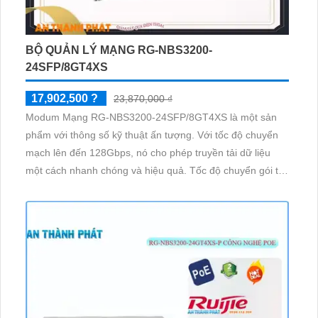
BỘ QUẢN LÝ MẠNG RG-NBS3200-
24SFP/8GT4XS
17,902,500 ?
23,870,000 ₫
Modum Mạng RG-NBS3200-24SFP/8GT4XS là một sản
phẩm với thông số kỹ thuật ấn tượng. Với tốc độ chuyển
mạch lên đến 128Gbps, nó cho phép truyền tải dữ liệu
một cách nhanh chóng và hiệu quả. Tốc độ chuyển gói tin
lên đến 95. 24Mpps, sản phẩm này đảm bảo hiệu suất
cao trong việc xử lý dữ liệu