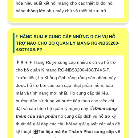
hóa hiệu suất kết nối mạng cho các thiết bị đòi hỏi
băng thông lớn như máy chủ và thiết bị lưu trữ.
‼️ HÃNG RUIJIE CUNG CẤP NHỮNG DỊCH VỤ HỖ
TRỢ NÀO CHO BỘ QUẢN LÝ MẠNG RG-NBS3200-
48GT4XS-P?
👩‍👩‍👦‍👦 Hãng Ruijie cung cấp nhiều dịch vụ hỗ trợ
cho bộ quản lý mạng RG-NBS3200-48GT4XS-P.
Trước tiên, họ Khẳng định rằng rằng sản phẩm này
được hỗ trợ bởi các bản cập nhật phần mềm, bảo
mật và tính năng mới nhất. Họ cung cấp tài liệu,
hướng dẫn sử dụng và bước tiếp theo cho việc cài
đặt và cấu hình bộ quản lý mạng này. 💥
Điểm cộng
thêm của sản phẩm
họ cung cấp dịch vụ hỗ trợ kỹ
thuật để giải đáp các câu hỏi và giải quyết các vấn đề
kỹ thuật. 🎛
Tài liệu mà An Thành Phát cung cấp về