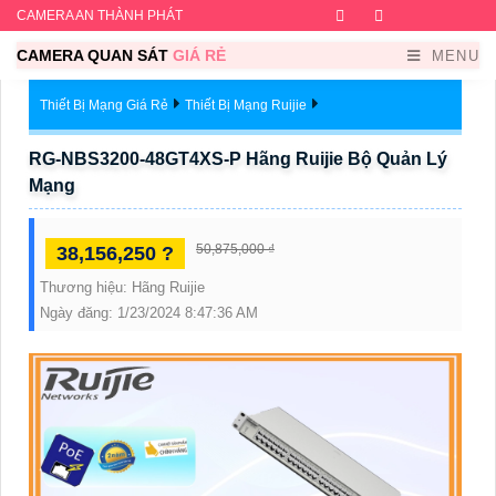
CAMERA AN THÀNH PHÁT
Facebook
Twitter
Instagram
Dribb
CAMERA QUAN SÁT
GIÁ RẺ
MENU
Thiết Bị Mạng Giá Rẻ
Thiết Bị Mạng Ruijie
RG-NBS3200-48GT4XS-P Hãng Ruijie Bộ Quản Lý
Mạng
50,875,000 ₫
38,156,250 ?
Thương hiệu:
Hãng Ruijie
Ngày đăng:
1/23/2024 8:47:36 AM