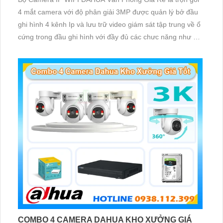
4 mắt camera với độ phân giải 3MP được quản lý bở đầu
ghi hình 4 kênh Ip và lưu trữ video giám sát tập trung về ổ
cứng trong đầu ghi hình với đầy đủ các chưc năng như AI
Phát hiện chuyển động, đàm thoại âm thanh 2 chiều và
giám sát có màu vào ban đêm
COMBO 4 CAMERA DAHUA KHO XƯỞNG GIÁ