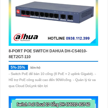
8-PORT POE SWITCH DAHUA DH-CS4010-
8ET2GT-110
5%-35%
liên hệ
- Switch PoE để bàn 10 cổng (8 PoE + 2 uplink Gigabit). -
Hỗ trợ PoE công suất cao đến 90W/cổng. - Quản lý từ xa
qua Cloud DoLynk tiện lợi