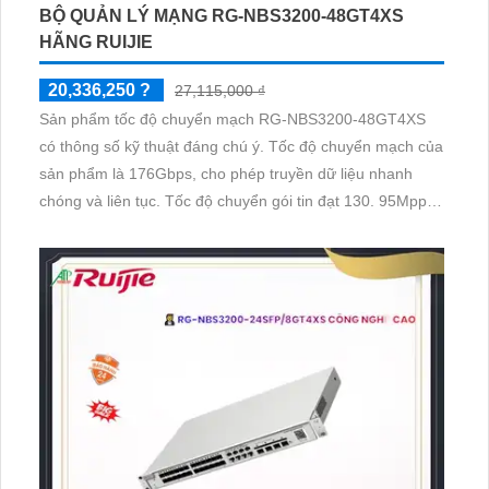
BỘ QUẢN LÝ MẠNG RG-NBS3200-48GT4XS
HÃNG RUIJIE
20,336,250 ?
27,115,000 ₫
Sản phẩm tốc độ chuyển mạch RG-NBS3200-48GT4XS
có thông số kỹ thuật đáng chú ý. Tốc độ chuyển mạch của
sản phẩm là 176Gbps, cho phép truyền dữ liệu nhanh
chóng và liên tục. Tốc độ chuyển gói tin đạt 130. 95Mpps,
giúp đảm bảo sự đáng tin cậy và hiệu suất cao