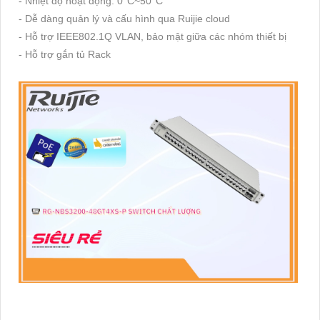
- Nhiệt độ hoạt động: 0°C~50°C
- Dễ dàng quản lý và cấu hình qua Ruijie cloud
- Hỗ trợ IEEE802.1Q VLAN, bảo mật giữa các nhóm thiết bị
- Hỗ trợ gắn tủ Rack