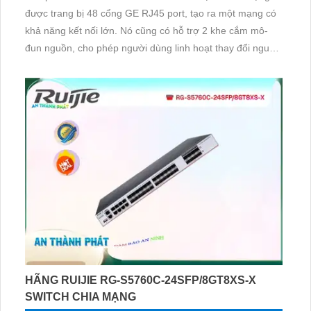
được trang bị 48 cổng GE RJ45 port, tạo ra một mạng có
khả năng kết nối lớn. Nó cũng có hỗ trợ 2 khe cắm mô-
đun nguồn, cho phép người dùng linh hoạt thay đổi nguồn
điện dự phòng. Điện áp hỗ trợ từ 100V đến 240V AC, phù
hợp với các hệ thống điện mã hiện tại. Công nghệ trang bị
của switch này mang lại khả năng hoạt động ổn định và tin
cậy
HÃNG RUIJIE RG-S5760C-24SFP/8GT8XS-X
SWITCH CHIA MẠNG