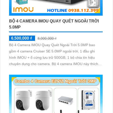
BỘ 4 CAMERA IMOU QUAY QUÉT NGOÀI TRỜI
5.0MP
6,500,000 ₫
8,000,000 ₫
Bộ 4 Camera IMOU Quay Quét Ngoài Trời 5.0MP bao
gồm 4 camera Cruiser SE 5.0MP ngoài trời, 1 đầu ghi
hình IMOU + ổ cứng lưu trữ 500GB, 1 bộ chia tín hiệu
chuyên dụng cho camera. Bộ 4 camera IMOU này thích
hợp lắp đặt cho kho hàng, nhà xưởng, khu phố và khu vực
cần giám sát ngoài trời