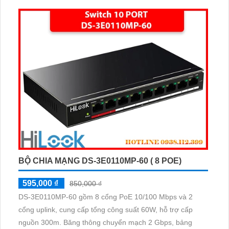
dễ lắp đặt.
BỘ CHIA MẠNG DS-3E0110MP-60 ( 8 POE)
595,000 ₫
850,000 ₫
DS-3E0110MP-60 gồm 8 cổng PoE 10/100 Mbps và 2
cổng uplink, cung cấp tổng công suất 60W, hỗ trợ cấp
nguồn 300m. Băng thông chuyển mạch 2 Gbps, bảng