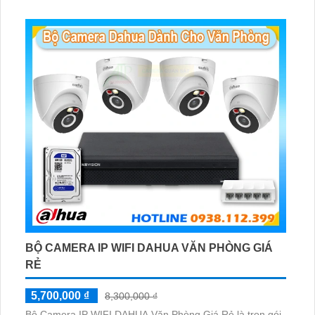
BỘ CAMERA IP WIFI DAHUA VĂN PHÒNG GIÁ
RẺ
5,700,000 ₫
8,300,000 ₫
Bộ Camera IP WIFI DAHUA Văn Phòng Giá Rẻ là trọn gói