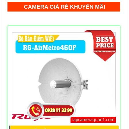
CAMERA GIÁ RẺ KHUYẾN MÃI