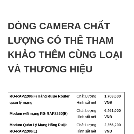
DÒNG CAMERA CHẤT
LƯỢNG CÓ THỂ THAM
KHẢO THÊM CÙNG LOẠI
VÀ THƯƠNG HIỆU
RG-RAP2200(F) Hãng Ruijie Router
Chất Lượng
1,708,000
quản lý mạng
Hình sắt nét
VNĐ
Chất Lượng
6,461,000
Modum wifi mạng RG-RAP2260(E)
Hình sắt nét
VNĐ
Modum Quản Lý Mạng Hãng Ruijie
Chất Lượng
2,356,200
RG-RAP2200(E)
Hình sắt nét
VNĐ