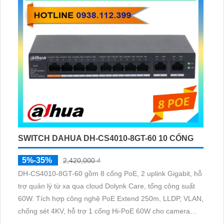
SWITCH DAHUA DH-CS4010-8GT-60 10 CỔNG
5%-35%
2,420,000 ₫
DH-CS4010-8GT-60 gồm 8 cổng PoE, 2 uplink Gigabit, hỗ
trợ quản lý từ xa qua cloud Dolynk Care, tổng công suất
60W. Tích hợp công nghệ PoE Extend 250m, LLDP, VLAN,
chống sét 4KV, hỗ trợ 1 cổng Hi-PoE 60W cho camera
speedome. Tốc độ chuyển tải 20 Gbps, thiết kế nhỏ gọn,