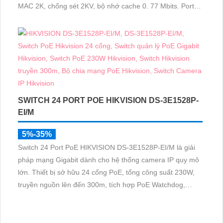
MAC 2K, chống sét 2KV, bộ nhớ cache 0. 77 Mbits. Port
ưu tiên đảm bảo truyền dữ liệu mượt mà, vỏ kim loại chắc
chắn giúp tản nhiệt hiệu quả, lý tưởng cho hệ thống
camera IP
SWITCH 24 PORT POE HIKVISION DS-3E1528P-
EI/M
5%-35%
Switch 24 Port PoE HIKVISION DS-3E1528P-EI/M là giải
pháp mạng Gigabit dành cho hệ thống camera IP quy mô
lớn. Thiết bị sở hữu 24 cổng PoE, tổng công suất 230W,
truyền nguồn lên đến 300m, tích hợp PoE Watchdog,
chống sét 6KV và quản lý từ xa qua Hik-Partner Pro giúp
hệ thống vận hành ổn định