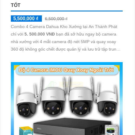
TỐT
5,500,000 ₫
6,500,000 ₫
Combo 4 Camera Dahua Kho Xưởng tại An Thành Phát
chỉ với
5. 500.000 VNĐ
bạn đã sỡ hữu ngay bộ camera
nhà xưởng với 4 mắt camera độ nét 5MP và quay xoay
360 độ không góc chết được quản lý và lưu trữ tập trung
về đầu ghi hình ổ cứng hỗ trợ xem qua tivi