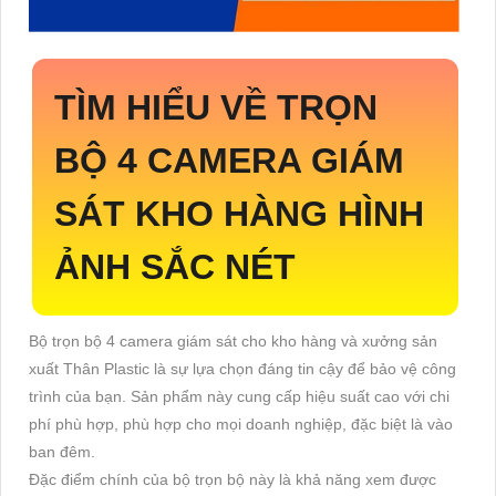
TÌM HIỂU VỀ
TRỌN
BỘ 4 CAMERA GIÁM
SÁT KHO HÀNG
HÌNH
ẢNH SẮC NÉT
Bộ trọn bộ 4 camera giám sát cho kho hàng và xưởng sản
xuất Thân Plastic là sự lựa chọn đáng tin cậy để bảo vệ công
trình của bạn. Sản phẩm này cung cấp hiệu suất cao với chi
phí phù hợp, phù hợp cho mọi doanh nghiệp, đặc biệt là vào
ban đêm.
Đặc điểm chính của bộ trọn bộ này là khả năng xem được