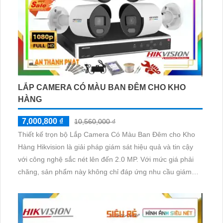
LẮP CAMERA CÓ MÀU BAN ĐÊM CHO KHO
HÀNG
7,000,800 ₫
10,560,000 ₫
Thiết kế trọn bộ Lắp Camera Có Màu Ban Đêm cho Kho
Hàng Hikvision là giải pháp giám sát hiệu quả và tin cậy
với công nghệ sắc nét lên đến 2.0 MP. Với mức giá phải
chăng, sản phẩm này không chỉ đáp ứng nhu cầu giám
sát của kho hàng mà còn mang lại chất lượng hình ảnh
tốt, đặc biệt là vào ban đêm