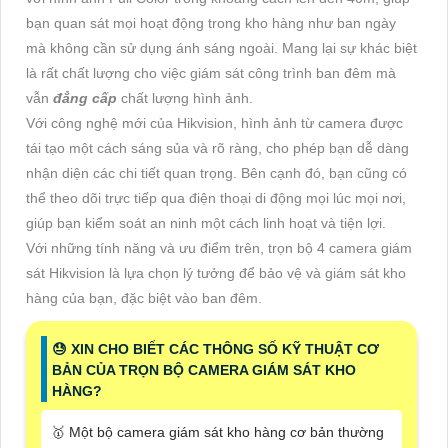
bạn quan sát mọi hoạt động trong kho hàng như ban ngày
mà không cần sử dụng ánh sáng ngoài. Mang lại sự khác biệt
là rất chất lượng cho việc giám sát công trình ban đêm mà
vẫn
đẳng cấp
chất lượng hình ảnh.
Với công nghệ mới của Hikvision, hình ảnh từ camera được
tái tạo một cách sáng sủa và rõ ràng, cho phép bạn dễ dàng
nhận diện các chi tiết quan trọng. Bên cạnh đó, bạn cũng có
thể theo dõi trực tiếp qua điện thoại di động mọi lúc mọi nơi,
giúp bạn kiểm soát an ninh một cách linh hoạt và tiện lợi.
Với những tính năng và ưu điểm trên, trọn bộ 4 camera giám
sát Hikvision là lựa chọn lý tưởng để bảo vệ và giám sát kho
hàng của bạn, đặc biệt vào ban đêm.
😓 XIN CHO BIẾT CÁC THÔNG SỐ KỸ THUẬT CƠ
BẢN CỦA TRỌN BỘ CAMERA GIÁM SÁT KHO
HÀNG?
🥇 Một bộ camera giám sát kho hàng cơ bản thường