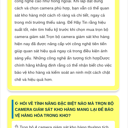
công nghệ cao như hồng ngoại. Khi lắp đặt đúng
cách và chọn camera phù hợp, bạn vẫn có thể quan
sát kho hàng một cách rõ ràng và chi tiết, ngay cả
trong môi trường thiếu sáng. Để Hãy Tin rằng hiệu
suất tốt, nên tìm hiểu kỹ trước khi chọn mua trọn bộ
camera giám sát.Trọn bộ camera giám sát kho hàng
hiện nay đã được nâng cấp với công nghệ tiên tiến
giúp quan sát hiệu quả ngay cả trong điều kiện ánh
sáng yếu. Những công nghệ ấn tượng tích hợpDược
chính hãng khẳng định rằng có thể nhận biết cho việc
bảo vệ kho hàng và kiểm soát an ninh một cách chặt
chẽ và hiệu quả hơn.
☪ HỎI VỀ TÍNH NĂNG ĐẶC BIỆT NÀO MÀ TRỌN BỘ
CAMERA GIÁM SÁT KHO HÀNG MANG LẠI ĐỂ BẢO
VỆ HÀNG HÓA TRONG KHO?
👌 Trọn bộ 4 camera giám sát kho hàng thường tích