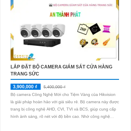
LẮP ĐẶT BỘ CAMERA GIÁM SÁT CỬA HÀNG
TRANG SỨC
3,900,000 ₫
5,400,000 ₫
Bộ camera Công Nghệ Mới cho Tiệm Vàng của Hikvision
là giải pháp hoàn hảo với giá siêu rẻ. Bộ camera này được
trang bị công nghệ AHD, CVI, TVI và BCS, giúp cung cấp
hình ảnh sáng, rõ nét với độ bền cao. Nhờ công nghệ
mới, việc giám sát qua điện thoại trở nên dễ dàng và
thuận tiện hơn bao giờ hết. Khả năng theo dõi từ xa giúp