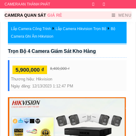
CAMERA AN THÀNH PHÁT
Facebook
Twitter
Instagram
Dribb
CAMERA QUAN SÁT
GIÁ RẺ
MENU
Lắp Camera Công Trình
Lắp Camera Hikvision Trọn Bộ
Bộ
Camera Ghi Âm Hikvision
Trọn Bộ 4 Camera Giám Sát Kho Hàng
8,400,000 ₫
5,900,000 ₫
Thương hiệu:
Hikvision
Ngày đăng:
12/13/2023 1:12:47 PM