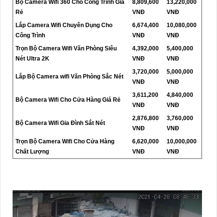
Bộ Camera Wifi 360 Cho Công Trình Giá
8,809,600
13,220,000
Rẻ
VNĐ
VNĐ
Lắp Camera Wifi Chuyên Dụng Cho
6,674,400
10,080,000
Công Trình
VNĐ
VNĐ
Trọn Bộ Camera Wifi Văn Phòng Siêu
4,392,000
5,400,000
Nét Ultra 2K
VNĐ
VNĐ
3,720,000
5,000,000
Lắp Bộ Camera wifi Văn Phòng Sắc Nét
VNĐ
VNĐ
3,611,200
4,840,000
Bộ Camera Wifi Cho Cửa Hàng Giá Rẻ
VNĐ
VNĐ
2,876,800
3,760,000
Bộ Camera Wifi Gia Đình Sắt Nét
VNĐ
VNĐ
Trọn Bộ Camera Wifi Cho Cửa Hàng
6,620,000
10,000,000
Chất Lượng
VNĐ
VNĐ