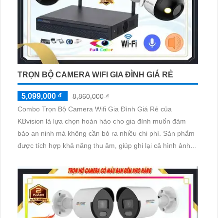
TRỌN BỘ CAMERA WIFI GIA ĐÌNH GIÁ RẺ
5,099,000 ₫
8,860,000 ₫
Combo Trọn Bộ Camera Wifi Gia Đình Giá Rẻ của
KBvision là lựa chọn hoàn hảo cho gia đình muốn đảm
bảo an ninh mà không cần bỏ ra nhiều chi phí. Sản phẩm
được tích hợp khả năng thu âm, giúp ghi lại cả hình ảnh
và âm thanh, tăng cường đáng kể khả năng giám sát. Với
chiết khấu cao, Combo Trọn Bộ Camera Wifi Gia Đình
KBvision không chỉ mang lại hiệu suất tốt mà còn giúp tiết
kiệm chi phí