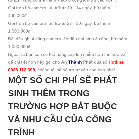
Khách hàng có thể tham khảo ổ cứng lưu trữ cao hơn :
Gói trọn bộ camera lưu trữ từ 10 - 14 ngày, bù thêm
400.000đ
Gói trọn bộ camera lưu trữ từ 27 - 30 ngày, bù thêm
1.500.000đ
Đổi đầu ghi 4 cổng camera lên đầu ghi hình 8 cổng, bù thêm
1.000.000đ
Ngoài ra bạn còn có thể nâng cấp lên nhiều hơn thế nữa và
để chi tiết hơn hãy gọi cho
An
Thành
Phát
qua số
Hotline
0938.112.399,
chúng tôi sẽ hỗ trợ tư vấn cho bạn nhé!
MỘT SỐ CHI PHÍ SẼ PHÁT
SINH THÊM TRONG
TRƯỜNG HỢP BẮT BUỘC
VÀ NHU CẦU CỦA CÔNG
TRÌNH