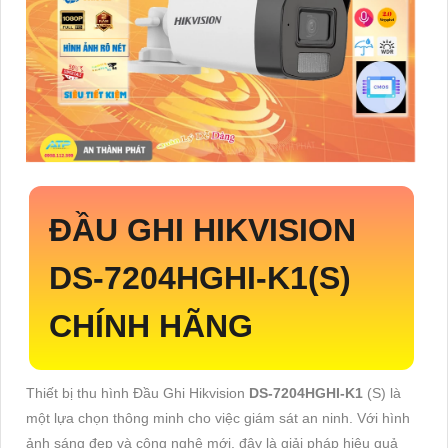
ĐẦU GHI HIKVISION
DS-7204HGHI-K1
(S)
CHÍNH HÃNG
Thiết bị thu hình Đầu Ghi Hikvision
DS-7204HGHI-K1
(S) là
một lựa chọn thông minh cho việc giám sát an ninh. Với hình
ảnh sáng đẹp và công nghệ mới, đây là giải pháp hiệu quả