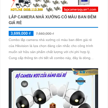
LẮP CAMERA NHÀ XƯỞNG CÓ MÀU BAN ĐÊM
GIÁ RẺ
3,699,000 ₫
7,560,000 ₫
Combo lắp camera nhà xưởng có màu ban đêm giá rẻ
của Hikvision là lựa chọn đáng cân nhắc cho công trình
muốn sở hữu sản phẩm chất lượng với chi phí hợp lý.
Cung cấp thông tin chi tiết về combo này, đây là dòng
camera hiện đại với nhiều tính năng nổi bật. Đảm bảo sự
an toàn cho nhà xưởng và giúp nâng cao hiệu suất làm
việc