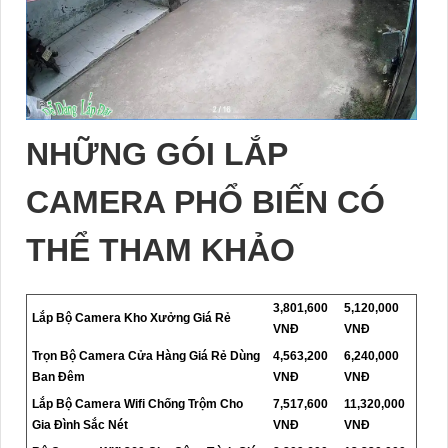
NHỮNG GÓI LẮP
CAMERA PHỔ BIẾN CÓ
THỂ THAM KHẢO
3,801,600
5,120,000
Lắp Bộ Camera Kho Xưởng Giá Rẻ
VNĐ
VNĐ
Trọn Bộ Camera Cửa Hàng Giá Rẻ Dùng
4,563,200
6,240,000
Ban Đêm
VNĐ
VNĐ
Lắp Bộ Camera Wifi Chống Trộm Cho
7,517,600
11,320,000
Gia Đình Sắc Nét
VNĐ
VNĐ