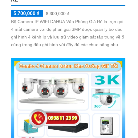
5,700,000 ₫
8,300,000 ₫
Bộ Camera IP WIFI DAHUA Văn Phòng Giá Rẻ là trọn gói
4 mắt camera với độ phân giải 3MP được quản lý bở đầu
ghi hình 4 kênh Ip và lưu trữ video giám sát tập trung về ổ
cứng trong đầu ghi hình với đầy đủ các chưc năng như AI
Phát hiện chuyển động, đàm thoại âm thanh 2 chiều và
giám sát có màu vào ban đêm