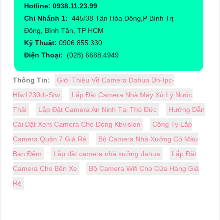
Hotline: 0938.11.23.99
Chi Nhánh 1:
445/38 Tân Hòa Đông,P Bình Trị
Đông, Bình Tân, TP HCM
Kỹ Thuật:
0906.855.330
Điện Thoại:
(028) 6688.4949
Thông Tin:
Giới Thiệu Về Camera Dahua Dh-Ipc-
Hfw1230dt-Stw
Lắp Đặt Camera Nhà Máy Xử Lý Nước
Thải
Lắp Đặt Camera An Ninh Tại Thủ Đức
Hường Dẫn
Cài Đặt Xem Camera Cho Dòng Kbvision
Công Ty Lắp
Camera Quận 7 Giá Rẻ
Bộ Camera Nhà Xưởng Có Màu
Ban Đêm
Lắp đặt camera nhà xưởng dahua
Lắp Đặt
Camera Cho Bến Xe
Bộ Camera Wifi Cho Cửa Hàng Giá
Rẻ