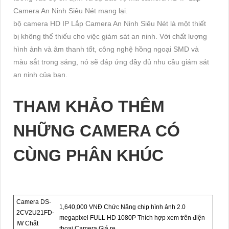
Camera An Ninh Siêu Nét mang lại.
bộ camera HD IP Lắp Camera An Ninh Siêu Nét là một thiết
bị không thể thiếu cho việc giám sát an ninh. Với chất lượng
hình ảnh và âm thanh tốt, công nghệ hồng ngoại SMD và
màu sắt trong sáng, nó sẽ đáp ứng đầy đủ nhu cầu giám sát
an ninh của bạn.
THAM KHẢO THÊM
NHỮNG CAMERA CÓ
CÙNG PHÂN KHÚC
Camera DS-
1,640,000 VNĐ Chức Năng chip hình ảnh 2.0
2CV2U21FD-
megapixel FULL HD 1080P Thích hợp xem trên điện
IW Chất
thoại Camera Giá re