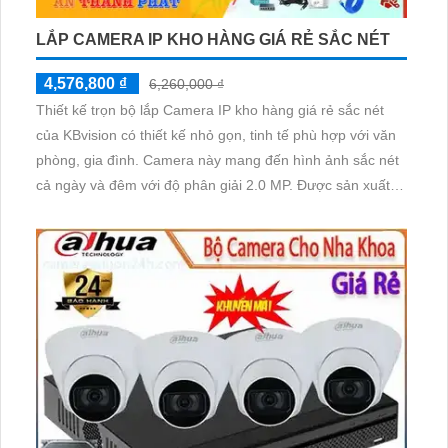
LẮP CAMERA IP KHO HÀNG GIÁ RẺ SẮC NÉT
4,576,800 ₫
6,260,000 ₫
Thiết kế trọn bộ lắp Camera IP kho hàng giá rẻ sắc nét
của KBvision có thiết kế nhỏ gọn, tinh tế phù hợp với văn
phòng, gia đình. Camera này mang đến hình ảnh sắc nét
cả ngày và đêm với độ phân giải 2.0 MP. Được sản xuất từ
chất liệu chất lượng, sản phẩm dễ dàng cài đặt và sử
dụng, cho phép người dùng xem hình trực tiếp trên điện
thoại di động