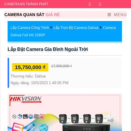
CAMERA AN THÀNH PHÁT
Facebook
Twitter
Instagram
Dribb
CAMERA QUAN SÁT
GIÁ RẺ
MENU
Lắp Camera Công Trình
Lắp Trọn Bộ Camera Dahua
Camera
Dahua Full Hd 1080P
Lắp Đặt Camera Gia Đình Ngoài Trời
17,900,000 ₫
15,750,000 ₫
Thương hiệu:
Dahua
Ngày đăng:
10/5/2023 1:49:05 PM