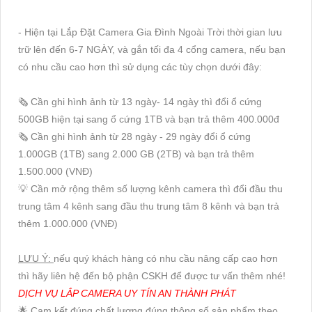
- Hiện tại Lắp Đặt Camera Gia Đình Ngoài Trời thời gian lưu
trữ lên đến 6-7 NGÀY, và gắn tối đa 4 cổng camera, nếu bạn
có nhu cầu cao hơn thì sử dụng các tùy chọn dưới đây:
🗞 Cần ghi hình ảnh từ 13 ngày- 14 ngày thì đổi ổ cứng
500GB hiện tại sang ổ cứng 1TB và bạn trả thêm 400.000đ
🗞 Cần ghi hình ảnh từ 28 ngày - 29 ngày đổi ổ cứng
1.000GB (1TB) sang 2.000 GB (2TB) và bạn trả thêm
1.500.000 (VNĐ)
💡 Cần mở rộng thêm số lượng kênh camera thì đổi đầu thu
trung tâm 4 kênh sang đầu thu trung tâm 8 kênh và bạn trả
thêm 1.000.000 (VNĐ)
LƯU Ý:
nếu quý khách hàng có nhu cầu nâng cấp cao hơn
thì hãy liên hệ đến bộ phận CSKH để được tư vấn thêm nhé!
DỊCH VỤ LẮP CAMERA UY TÍN AN THÀNH PHÁT
🌟 Cam kết đúng chất lượng đúng thông số sản phẩm theo