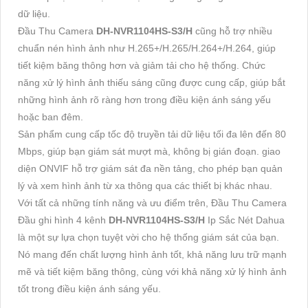
dữ liệu.
Đầu Thu Camera
DH-NVR1104HS-S3/H
cũng hỗ trợ nhiều
chuẩn nén hình ảnh như H.265+/H.265/H.264+/H.264, giúp
tiết kiệm băng thông hơn và giảm tải cho hệ thống. Chức
năng xử lý hình ảnh thiếu sáng cũng được cung cấp, giúp bắt
những hình ảnh rõ ràng hơn trong điều kiện ánh sáng yếu
hoặc ban đêm.
Sản phẩm cung cấp tốc độ truyền tải dữ liệu tối đa lên đến 80
Mbps, giúp bạn giám sát mượt mà, không bị gián đoạn. giao
diện ONVIF hỗ trợ giám sát đa nền tảng, cho phép bạn quản
lý và xem hình ảnh từ xa thông qua các thiết bị khác nhau.
Với tất cả những tính năng và ưu điểm trên, Đầu Thu Camera
Đầu ghi hình 4 kênh
DH-NVR1104HS-S3/H
Ip Sắc Nét Dahua
là một sự lựa chọn tuyệt vời cho hệ thống giám sát của bạn.
Nó mang đến chất lượng hình ảnh tốt, khả năng lưu trữ mạnh
mẽ và tiết kiệm băng thông, cùng với khả năng xử lý hình ảnh
tốt trong điều kiện ánh sáng yếu.