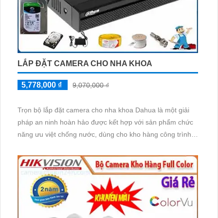
LẮP ĐẶT CAMERA CHO NHA KHOA
5,778,000 ₫
9,070,000 ₫
Trọn bộ lắp đặt camera cho nha khoa Dahua là một giải
pháp an ninh hoàn hảo được kết hợp với sản phẩm chức
năng ưu việt chống nước, dùng cho kho hàng công trình
với mức giá rẻ và sự đáng tin cậy trên thị trường. Bộ
camera này bao gồm các thiết bị chất lượng cao như
camera IP, đầu ghi hình, và phần mềm quản lý. Đồng thời,
việc lắp đặt và sử dụng camera này cũng rất dễ dàng và
thuận tiện