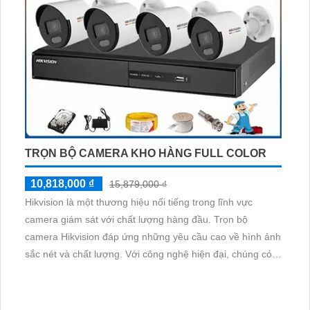
TRỌN BỘ CAMERA KHO HÀNG FULL COLOR
10,818,000 ₫
15,879,000 ₫
Hikvision là một thương hiệu nổi tiếng trong lĩnh vực
camera giám sát với chất lượng hàng đầu. Trọn bộ
camera Hikvision đáp ứng những yêu cầu cao về hình ảnh
sắc nét và chất lượng. Với công nghệ hiện đại, chúng có
khả năng chống nước và chống bụi bẩn, cho phép lắp đặt
cả trong nhà và ngoài trời. Hình ảnh mà camera Hikvision
ghi lại luôn sáng và rõ ràng, ngay cả trong môi trường ánh