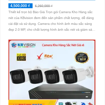
4,500,000 ₫
6,260,000 ₫
Thiết kế trọn bộ Báo Giá Trọn gói Camera Kho Hàng sắc
nét của KBvision đem đến sản phẩm chất lượng, dễ dàng
cài đặt và sử dụng. Camera cho hình ảnh màu sắc sáng
đẹp 2.0 MP, cho chất lượng hình ảnh sắc nét và giám sát
ổn định từ xa. Việc xem trên điện thoại thông qua ứng
dụng giúp quản lý kho hàng trở nên tiện lợi hơn bao giờ
hết