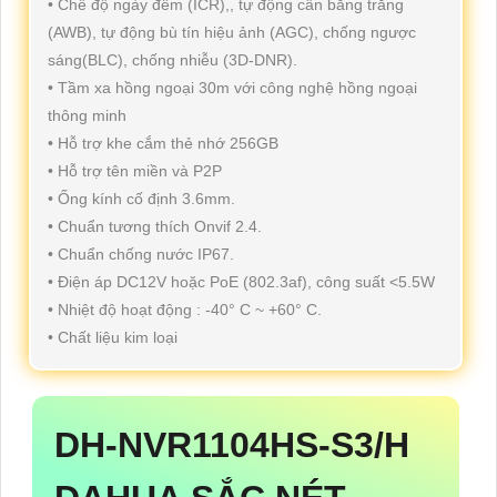
• Chế độ ngày đêm (ICR),, tự động cân bằng trắng
(AWB), tự động bù tín hiệu ảnh (AGC), chống ngược
sáng(BLC), chống nhiễu (3D-DNR).
• Tầm xa hồng ngoại 30m với công nghệ hồng ngoại
thông minh
• Hỗ trợ khe cắm thẻ nhớ 256GB
• Hỗ trợ tên miền và P2P
• Ống kính cố định 3.6mm.
• Chuẩn tương thích Onvif 2.4.
• Chuẩn chống nước IP67.
• Điện áp DC12V hoặc PoE (802.3af), công suất <5.5W
• Nhiệt độ hoạt động : -40° C ~ +60° C.
• Chất liệu kim loại
DH-NVR1104HS-S3/H