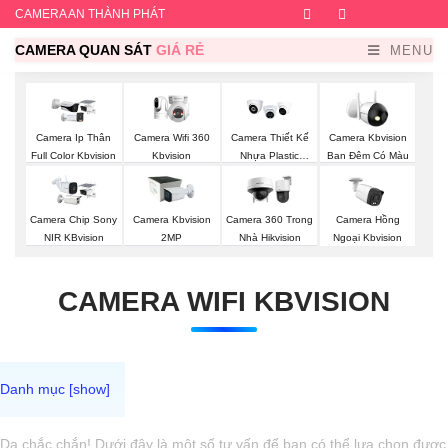
CAMERA AN THÀNH PHÁT
Facebook
Twitter
Instagram
Dribb
CAMERA QUAN SÁT
GIÁ RẺ
MENU
Camera Wifi 360
Camera Ip Thân
Camera Thiết Kế
Camera Kbvision
Kbvision
Full Color Kbvision
Nhựa Plastic
Ban Đêm Có Màu
Kbvision
Camera Chip Sony
Camera Kbvision
Camera 360 Trong
Camera Hồng
NIR KBvision
2MP
Nhà Hikvision
Ngoại Kbvision
CAMERA WIFI KBVISION
Dạ chắc chắn! Dưới đây là một số tư vấn để bạn có thể lựa chọn được