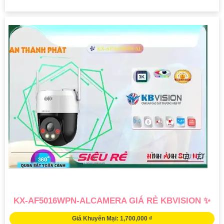
KX-AF5016WPN-ALCAMERA GIÁ RẺ KBVISION ✨
Giá Khuyến Mại: 1,700,000 ₫