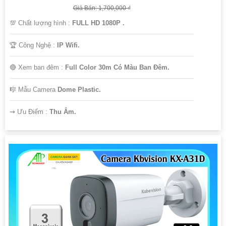
Giá Bán: 1,700,000 ₫
💯 Chất lượng hình :
FULL HD 1080P .
🏆 Công Nghệ :
IP Wifi.
🔴 Xem ban đêm :
Full Color 30m Có Màu Ban Ðêm.
🎼️ Mẫu Camera
Dome Plastic.
️⇝ Ưu Điểm :
Thu Âm.