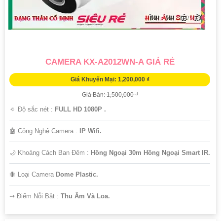
tử để được tư vấn chi tiết hơn.
CAMERA KX-A2012WN-A GIÁ RẺ
Giá Khuyến Mại: 1,200,000 ₫
Giá Bán: 1,500,000 ₫
🔅 Độ sắc nét :
FULL HD 1080P .
'
🤖️ Công Nghệ Camera :
IP Wifi.
🌙 Khoảng Cách Ban Đêm :
Hồng Ngoại 30m Hồng Ngoại Smart IR.
🐜 Loại Camera
Dome Plastic.
️⇝ Điểm Nỗi Bật :
Thu Âm Và Loa.