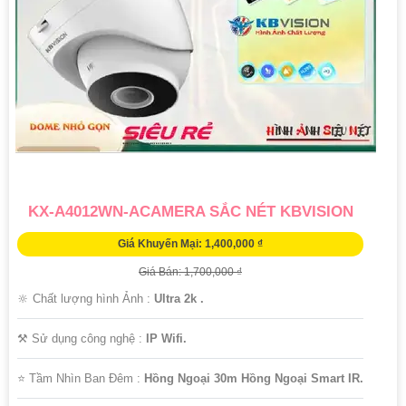
KX-A4012WN-ACAMERA SẮC NÉT KBVISION
Giá Khuyến Mại: 1,400,000 ₫
Giá Bán: 1,700,000 ₫
🔆 Chất lượng hình Ảnh :
Ultra 2k .
⚒ Sử dụng công nghệ :
IP Wifi.
⭐ Tầm Nhìn Ban Đêm :
Hồng Ngoại 30m Hồng Ngoại Smart IR.