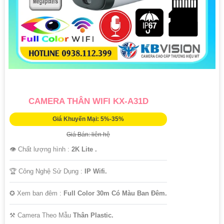
CAMERA THÂN WIFI KX-A31D
Giá Khuyến Mại: 5%-35%
Giá Bán: liên hệ
👁 Chất lượng hình :
2K Lite .
🏆 Công Nghệ Sử Dụng :
IP Wifi.
✪ Xem ban đêm :
Full Color 30m Có Màu Ban Ðêm.
⚒ Camera Theo Mẫu
Thân Plastic.