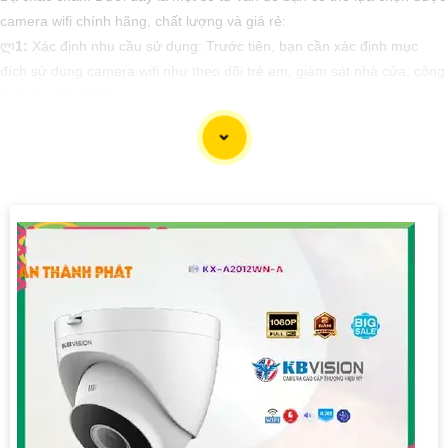
camera wifi chính hãng, chất lượng và giá rẻ:
ლ
1:
Xác định nhu cầu sử dụng: Trước tiên, bạn cần xác định mục
đích sử dụng camera wifi như theo dõi trẻ em, giám sát nhà cửa, công
ty hoặc văn phòng.
️🏅️
2:
Chọn thương hiệu uy tín: Nên chọn các thương hiệu nổi tiếng và
đáng tin cậy như Xiaomi, TP-Link, Ezviz, Wyze để nâng cao an toàn
chất lượng sản phẩm.
💬
3:
Kiểm tra độ phân giải: Camera wifi chất lượng thường có độ
phân giải cao từ 720p trở lên để giúp bạn quan sát được hình ảnh rõ
nét.
🙋
4:
Tính năng đặc biệt: Lựa chọn camera wifi có tính năng cần thiết
như xoay 360 độ, cảm biến chuyển động, hai chiều âm thanh, hồng
ngoại ban đêm, lưu trữ đám mây.
️🚩
5:
So sánh giá cả: Nên so sánh giá cả từ các cửa hàng và trang
web bán hàng uy tín để tìm được mức giá phù hợp nhất.
Mong rằng những tư vấn trên sẽ giúp bạn tìm được camera wifi chính
hãng, chất lượng và giá rẻ. Nếu cần thêm thông tin hay hỗ trợ, bạn có
thể liên hệ trực tiếp với nhà cung cấp hoặc đến các cửa hàng đồ điện