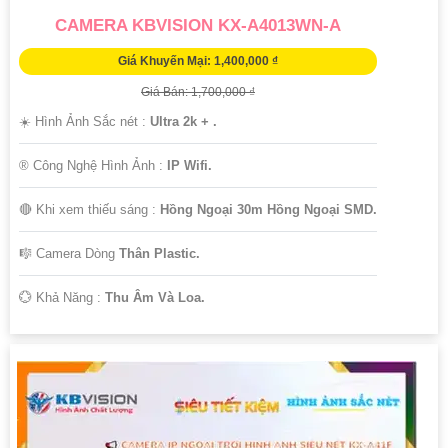
CAMERA KBVISION KX-A4013WN-A
Giá Khuyến Mại: 1,400,000 ₫
Giá Bán: 1,700,000 ₫
☀️ Hình Ảnh Sắc nét :
Ultra 2k + .
®️ Công Nghệ Hình Ảnh :
IP Wifi.
🔴 Khi xem thiếu sáng :
Hồng Ngoại 30m Hồng Ngoại SMD.
🎼️ Camera Dòng
Thân Plastic.
️💮 Khả Năng :
Thu Âm Và Loa.