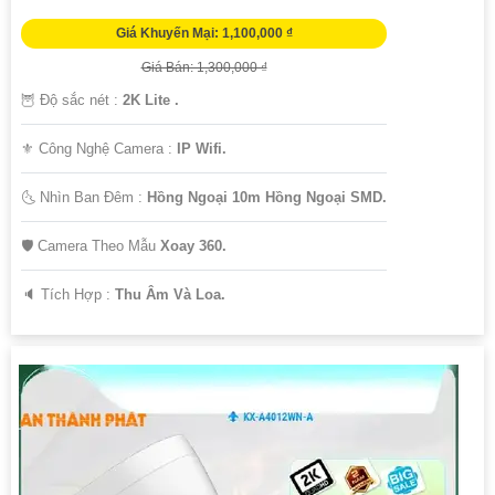
Giá Khuyến Mại: 1,100,000 ₫
Giá Bán: 1,300,000 ₫
🦉 Độ sắc nét :
2K Lite .
⚜️ Công Nghệ Camera :
IP Wifi.
🌜 Nhìn Ban Đêm :
Hồng Ngoại 10m Hồng Ngoại SMD.
🛡 Camera Theo Mẫu
Xoay 360.
️🔈 Tích Hợp :
Thu Âm Và Loa.