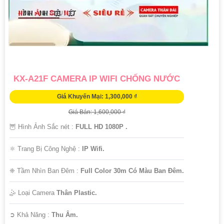
KX-A21F CAMERA IP WIFI CHỐNG NƯỚC
Giá Khuyến Mại: 1,300,000 ₫
Giá Bán: 1,600,000 ₫
🦉 Hình Ảnh Sắc nét :
FULL HD 1080P .
⚛️ Trang Bị Công Nghệ :
IP Wifi.
❈ Tầm Nhìn Ban Đêm :
Full Color 30m Có Màu Ban Ðêm.
🤹 Loại Camera
Thân Plastic.
️➲ Khả Năng :
Thu Âm.