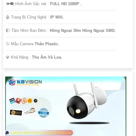
👁️‍🗨 Hình Ảnh Sắc nét :
FULL HD 1080P .
🤖️ Trang Bị Công Nghệ :
IP Wifi.
🌔 Tầm Nhìn Ban Đêm :
Hồng Ngoại 30m Hồng Ngoại SMD.
💦 Mẫu Camera
Thân Plastic.
️💎 Khả Năng :
Thu Âm Và Loa.