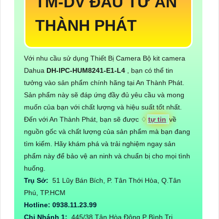
TM-DV ĐẦU TƯ AN
THÀNH PHÁT
Với nhu cầu sử dụng Thiết Bị Camera Bộ kit camera
Dahua
DH-IPC-HUM8241-E1-L4
, bạn có thể tin
tưởng vào sản phẩm chính hãng tại An Thành Phát.
Sản phẩm này sẽ đáp ứng đầy đủ yêu cầu và mong
muốn của bạn với chất lượng và hiệu suất tốt nhất.
Đến với An Thành Phát, bạn sẽ được ♢
tự tin
về
nguồn gốc và chất lượng của sản phẩm mà bạn đang
tìm kiếm. Hãy khám phá và trải nghiệm ngay sản
phẩm này để bảo vệ an ninh và chuẩn bị cho mọi tình
huống.
Trụ Sở:
51 Lũy Bán Bích, P. Tân Thới Hòa, Q.Tân
Phú, TP.HCM
Hotline: 0938.11.23.99
Chi Nhánh 1:
445/38 Tân Hòa Đông,P Bình Trị