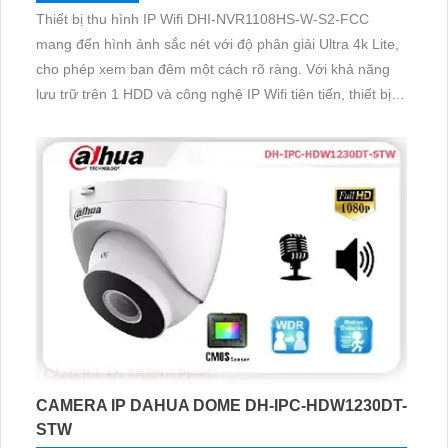
Thiết bị thu hình IP Wifi DHI-NVR1108HS-W-S2-FCC
mang đến hình ảnh sắc nét với độ phân giải Ultra 4k Lite,
cho phép xem ban đêm một cách rõ ràng. Với khả năng
lưu trữ trên 1 HDD và công nghệ IP Wifi tiên tiến, thiết bị
không giảm chất lượng dù hoạt động liên tục. Đầu ghi 8
kênh này phù hợp cho việc giám sát kho hàng và nhà
xưởng, đảm bảo thu hình chất lượng cao.
CAMERA IP DAHUA DOME DH-IPC-HDW1230DT-
STW