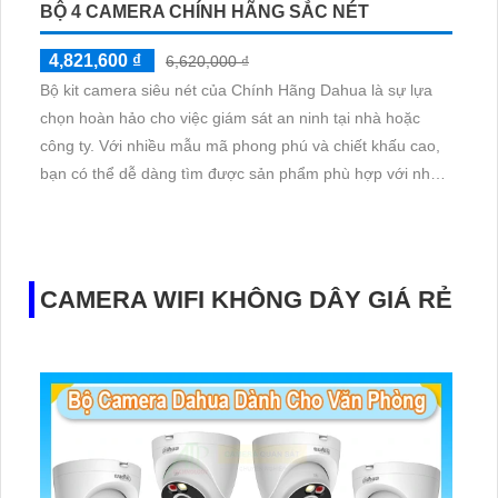
BỘ 4 CAMERA CHÍNH HÃNG SẮC NÉT
4,821,600 ₫
6,620,000 ₫
Bộ kit camera siêu nét của Chính Hãng Dahua là sự lựa
chọn hoàn hảo cho việc giám sát an ninh tại nhà hoặc
công ty. Với nhiều mẫu mã phong phú và chiết khấu cao,
bạn có thể dễ dàng tìm được sản phẩm phù hợp với nhu
cầu của mình mà vẫn đảm bảo chất lượng. Camera
Dahua có khả năng ghi hình sắc nét lên đến 2.0
megapixel, giúp bạn dễ dàng nhận diện và giám sát từ xa
thông qua điện thoại di động
CAMERA WIFI KHÔNG DÂY GIÁ RẺ