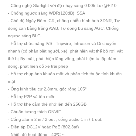
- Công nghệ Starlight với độ nhạy sáng 0.005 Lux@F2.0
- Chống ngược sáng WDR(120dB), SSA
- Chế độ Ngày Đêm ICR, chống nhiễu hình ảnh 3DNR, Tự
động cân bằng trắng AWB, Tự động bù sáng AGC, Chống
ngược sáng BLC.
- Hỗ trợ chức năng IVS : Tripwire, Intrusion và Di chuyển
nhanh (có phân biệt người, xe), phát hiện vật thể bỏ rơi, vật
thể bị lấy mất, phát hiện lãng vãng, phát hiện tụ tập đám
đông, phát hiện đỗ xe trái phép
- Hỗ trợ chụp ảnh khuôn mặt và phân tích thuộc tính khuôn
mặt
- Ống kính tiêu cự 2.8mm, góc rộng 105°
- Hỗ trợ P2P và tên miền
- Hỗ trợ khe cắm thẻ nhớ lên đến 256GB
- Chuẩn tương thích ONVIF
- Cổng alarm 2 in / 2 out , cổng audio 1 in / 1 out.
- Điện áp DC12V hoặc PoE (802.3af)
- Nhiệt độ hoạt động: -40ºC ~