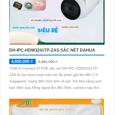
DH-IPC-HDW3241TP-ZAS SẮC NÉT DAHUA
4,850,000 ₫
6,881,000 ₫
Thiết bị Camera IP POE sắc nét DH-IPC-HDW3241TP-
ZAS là lựa chọn hoàn hảo với độ phân giải lên đến 2.0
megapixel, mang đến hình ảnh rõ nét. Với khả năng xem
ban đêm qua hồng ngoại lên đến 40m, camera này thích
hợp cho công trình hoạt động vào buổi tối. Được trang bị
công nghệ IP POE giúp truyền tải dữ liệu dễ dàng mà
không ảnh hưởng đến chất lượng hình ảnh