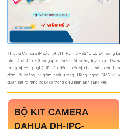
Thiết bị Camera IP sắc nét DH-IPC-HUM8241-E1-L4 mang lại
hình ảnh đến 2.0 megapixel với chất lượng tuyệt vời. Được
trang bị công nghệ IP tiên tiến, thiết bị cho phép xem ban
đêm và không bị giảm chất lượng. Hồng ngoại SMD giúp
quan sát rõ ràng ngay cả trong điều kiện ánh sáng yếu
BỘ KIT CAMERA
DAHUA
DH-IPC-