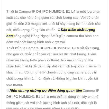
Thiết bị Camera IP
DH-IPC-HUM8241-E1-L4
là một lựa chọn
xuất sắc cho hệ thống giám sát chất lượng cao. Với độ phân
giải lên đến 2.0 megapixel, thiết bị này mang lại hình ảnh sắc
nét, chất lượng đúng tiêu chuẩn. 🔮
Đặc điểm chất lượng
hơn
công nghệ Hồng Ngoại SMD giúp camera thu hình ban
đêm với chất lượng hình ảnh vượt trội.
Thiết kế của Camera
DH-IPC-HUM8241-E1-L4
rất ấn tượng,
nhỏ gọn và chắc chắn với vật liệu plastic chất lượng. Điểm
nhấn ấn tượng làBộ phận kỹ thuật đã kiểm chứng có thể
nhận biết thiết bị dễ dàng lắp đặt và thích hợp cho nhiều vị trí
khác nhau. Công nghệ IP chuyên dụng giúp camera duy trì
chất lượng hình ảnh ổn định và không bị giảm khi truyền tải
qua mạng.
♾
Nhìn chung những ưu điểm đáng quan tâm
Camera IP
DH-IPC-HUM8241-E1-L4
là một thiết bị đáng tin cậy cho hệ
thống giám sát với chất lượng hình ảnh sắc nét, đặc biệt là
vào ban đêm nhờ công nghệ Hồng Ngoại SMD.