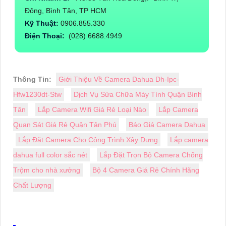
Đông, Bình Tân, TP HCM
Kỹ Thuật:
0906.855.330
Điện Thoại:
(028) 6688.4949
Thông Tin:
Giới Thiệu Về Camera Dahua Dh-Ipc-
Hfw1230dt-Stw
Dịch Vụ Sửa Chữa Máy Tính Quận Bình
Tân
Lắp Camera Wifi Giá Rẻ Loại Nào
Lắp Camera
Quan Sát Giá Rẻ Quận Tân Phú
Báo Giá Camera Dahua
Lắp Đặt Camera Cho Công Trình Xây Dựng
Lắp camera
dahua full color sắc nét
Lắp Đặt Trọn Bộ Camera Chống
Trộm cho nhà xưởng
Bộ 4 Camera Giá Rẻ Chính Hãng
Chất Lượng