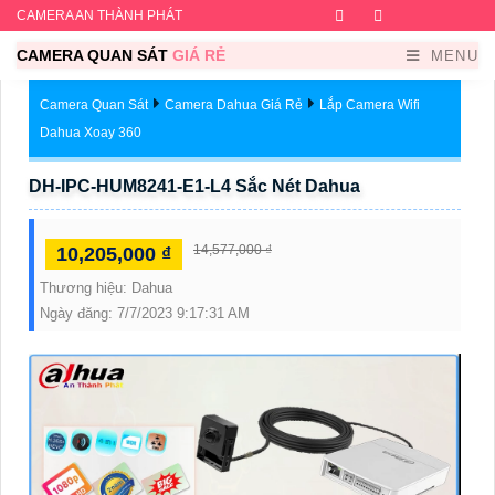
CAMERA AN THÀNH PHÁT
Facebook
Twitter
Instagram
Dribb
CAMERA QUAN SÁT
GIÁ RẺ
MENU
Camera Quan Sát
Camera Dahua Giá Rẻ
Lắp Camera Wifi
Dahua Xoay 360
DH-IPC-HUM8241-E1-L4 Sắc Nét Dahua
14,577,000 ₫
10,205,000 ₫
Thương hiệu:
Dahua
Ngày đăng:
7/7/2023 9:17:31 AM