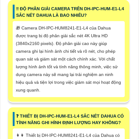
‼️ ĐỘ PHÂN GIẢI CAMERA TRÊN DH-IPC-HUM-E1-L4
SẮC NÉT DAHUA LÀ BAO NHIÊU?
🎁 Camera DH-IPC-HUM8241-E1-L4 của Dahua
được trang bị độ phân giải sắc nét 4K Ultra HD
(3840x2160 pixels). Độ phân giải cao này giúp
camera ghi lại hình ảnh chi tiết và rõ nét, cho phép
quan sát và giám sát một cách chính xác. Với chất
lượng hình ảnh tốt và tính năng thông minh, việc sử
dụng camera này sẽ mang lại trải nghiệm an ninh
hiệu quả và tiện lợi trong việc giám sát mọi hoạt động
xung quanh.
️❓ THIẾT BỊ DH-IPC-HUM-E1-L4 SẮC NÉT DAHUA CÓ
TÍNH NĂNG GHI HÌNH ĐỊNH LƯỢNG HAY KHÔNG?
️👩‍👩 Thiết bị DH-IPC-HUM8241-E1-L4 của Dahua có