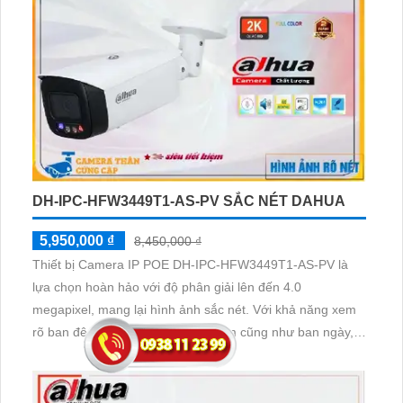
DH-IPC-HFW3449T1-AS-PV SẮC NÉT DAHUA
5,950,000 ₫
8,450,000 ₫
Thiết bị Camera IP POE DH-IPC-HFW3449T1-AS-PV là
lựa chọn hoàn hảo với độ phân giải lên đến 4.0
megapixel, mang lại hình ảnh sắc nét. Với khả năng xem
rõ ban đêm trong khoảng cách 30m cũng như ban ngày,
giúp bạn giám sát hiệu quả mọi lúc. Thiết bị được trang bị
công nghệ IP POE tiên tiến, không làm ảnh hưởng đến
chất lượng hình ảnh