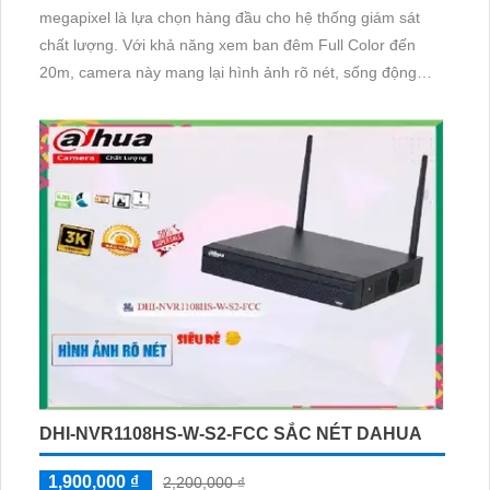
megapixel là lựa chọn hàng đầu cho hệ thống giám sát
chất lượng. Với khả năng xem ban đêm Full Color đến
20m, camera này mang lại hình ảnh rõ nét, sống động
ngay cả trong điều kiện ánh sáng yếu. Sử dụng công nghệ
IP POE tiên tiến, không chỉ giúp tiết kiệm chi phí mà còn
đảm bảo chất lượng tốt nhất
DHI-NVR1108HS-W-S2-FCC SẮC NÉT DAHUA
1,900,000 ₫
2,200,000 ₫