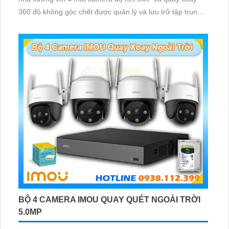
360 độ không góc chết được quản lý và lưu trữ tập trung
về đầu ghi hình ổ cứng hỗ trợ xem qua tivi
BỘ 4 CAMERA IMOU QUAY QUÉT NGOÀI TRỜI
5.0MP