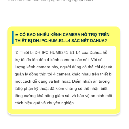
➽ CÓ BAO NHIÊU KÊNH CAMERA HỖ TRỢ TRÊN
THIẾT BỊ DH-IPC-HUM-E1-L4 SẮC NÉT DAHUA?
🤙 Thiết bị DH-IPC-HUM8241-E1-L4 của Dahua hỗ
trợ tối đa lên đến 4 kênh camera sắc nét. Với số
lượng kênh camera này, người dùng có thể cài đặt và
quản lý đồng thời tới 4 camera khác nhau trên thiết bị
một cách dễ dàng và linh hoạt. Điểm nhấn ấn tượng
làBộ phận kỹ thuật đã kiểm chứng có thể nhận biết
tăng cường khả năng giám sát và bảo vệ an ninh một
cách hiệu quả và chuyên nghiệp.