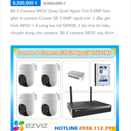
6,500,000 ₫
8,000,000 ₫
Bộ 4 Camera IMOU Quay Quét Ngoài Trời 5.0MP bao
gồm 4 camera Cruiser SE 5.0MP ngoài trời, 1 đầu ghi
hình IMOU + ổ cứng lưu trữ 500GB, 1 bộ chia tín hiệu
chuyên dụng cho camera. Bộ 4 camera IMOU này thích
hợp lắp đặt cho kho hàng, nhà xưởng, khu phố và khu vực
cần giám sát ngoài trời