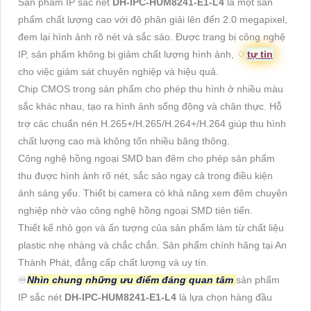
Sản phẩm IP sắc nét
DH-IPC-HUM8241-E1-L4
là một sản
phẩm chất lượng cao với độ phân giải lên đến 2.0 megapixel,
đem lại hình ảnh rõ nét và sắc sảo. Được trang bị công nghệ
IP, sản phẩm không bị giảm chất lượng hình ảnh, ♢
tự tin
cho việc giám sát chuyên nghiệp và hiệu quả.
Chip CMOS trong sản phẩm cho phép thu hình ở nhiều màu
sắc khác nhau, tạo ra hình ảnh sống động và chân thực. Hỗ
trợ các chuẩn nén H.265+/H.265/H.264+/H.264 giúp thu hình
chất lượng cao mà không tốn nhiều băng thông.
Công nghệ hồng ngoại SMD ban đêm cho phép sản phẩm
thu được hình ảnh rõ nét, sắc sảo ngay cả trong điều kiện
ánh sáng yếu. Thiết bị camera có khả năng xem đêm chuyên
nghiệp nhờ vào công nghệ hồng ngoại SMD tiên tiến.
Thiết kế nhỏ gọn và ấn tượng của sản phẩm làm từ chất liệu
plastic nhẹ nhàng và chắc chắn. Sản phẩm chính hãng tại An
Thành Phát, đẳng cấp chất lượng và uy tín.
♾
Nhìn chung những ưu điểm đáng quan tâm
sản phẩm
IP sắc nét
DH-IPC-HUM8241-E1-L4
là lựa chọn hàng đầu