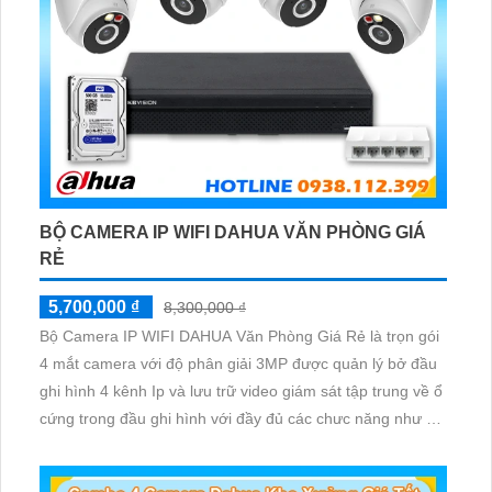
BỘ CAMERA IP WIFI DAHUA VĂN PHÒNG GIÁ
RẺ
5,700,000 ₫
8,300,000 ₫
Bộ Camera IP WIFI DAHUA Văn Phòng Giá Rẻ là trọn gói
4 mắt camera với độ phân giải 3MP được quản lý bở đầu
ghi hình 4 kênh Ip và lưu trữ video giám sát tập trung về ổ
cứng trong đầu ghi hình với đầy đủ các chưc năng như AI
Phát hiện chuyển động, đàm thoại âm thanh 2 chiều và
giám sát có màu vào ban đêm