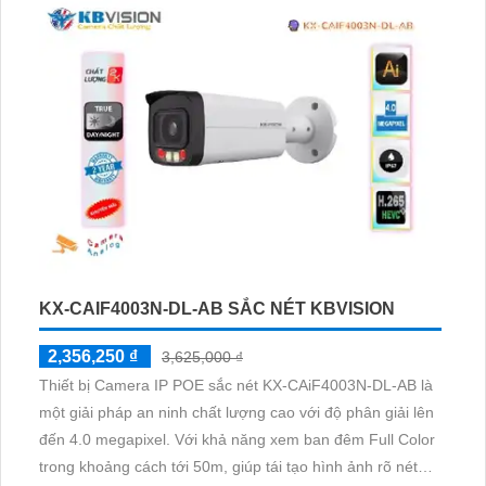
POE, camera không bị giảm chất lượng và hiệu suất
KX-CAIF4003N-DL-AB SẮC NÉT KBVISION
2,356,250 ₫
3,625,000 ₫
Thiết bị Camera IP POE sắc nét KX-CAiF4003N-DL-AB là
một giải pháp an ninh chất lượng cao với độ phân giải lên
đến 4.0 megapixel. Với khả năng xem ban đêm Full Color
trong khoảng cách tới 50m, giúp tái tạo hình ảnh rõ nét