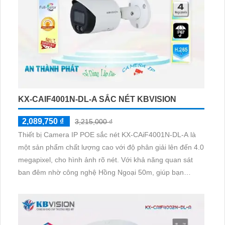
KX-CAIF4001N-DL-A SẮC NÉT KBVISION
2,089,750 ₫
3,215,000 ₫
Thiết bị Camera IP POE sắc nét KX-CAiF4001N-DL-A là
một sản phẩm chất lượng cao với độ phân giải lên đến 4.0
megapixel, cho hình ảnh rõ nét. Với khả năng quan sát
ban đêm nhờ công nghệ Hồng Ngoại 50m, giúp bạn
không bỏ lỡ bất kỳ chi tiết nào. Camera này được trang bị
công nghệ IP POE, không chỉ tiết kiệm mà còn đảm bảo
chất lượng hình ảnh