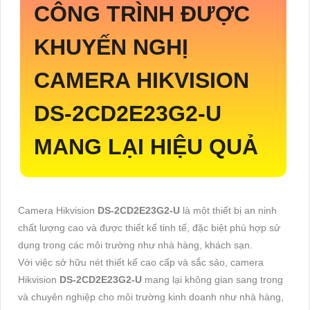
CÔNG TRÌNH ĐƯỢC
KHUYẾN NGHỊ
CAMERA HIKVISION
DS-2CD2E23G2-U
MANG LẠI HIỆU QUẢ
Camera Hikvision
DS-2CD2E23G2-U
là một thiết bị an ninh
chất lượng cao và được thiết kế tinh tế, đặc biệt phù hợp sử
dụng trong các môi trường như nhà hàng, khách sạn.
Với việc sở hữu nét thiết kế cao cấp và sắc sảo, camera
Hikvision
DS-2CD2E23G2-U
mang lại không gian sang trọng
và chuyên nghiệp cho môi trường kinh doanh như nhà hàng,