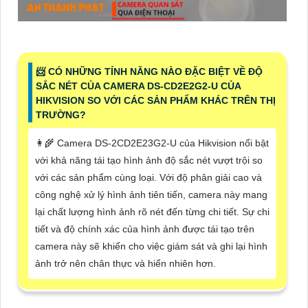
📨 CÓ NHỮNG TÍNH NĂNG NÀO ĐẶC BIỆT VỀ ĐỘ
SẮC NÉT CỦA CAMERA DS-CD2E2G2-U CỦA
HIKVISION SO VỚI CÁC SẢN PHẨM KHÁC TRÊN THỊ
TRƯỜNG?
👩‍🌾 Camera DS-2CD2E23G2-U của Hikvision nổi bật
với khả năng tái tạo hình ảnh độ sắc nét vượt trội so
với các sản phẩm cùng loại. Với độ phân giải cao và
công nghệ xử lý hình ảnh tiên tiến, camera này mang
lại chất lượng hình ảnh rõ nét đến từng chi tiết. Sự chi
tiết và độ chính xác của hình ảnh được tái tạo trên
camera này sẽ khiến cho việc giám sát và ghi lại hình
ảnh trở nên chân thực và hiển nhiên hơn.