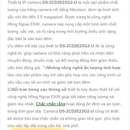
Thiết bị IP camera
DS-2CD2E23G2-U
là một sản phẩm chất
lượng của hãng camera nổi tiếng Hikvision, đem lại hình ảnh
sắc nét lên đến 2.0 megapixel. Được trang bị công nghệ
Hồng Ngoại EXIR, camera này cung cấp một hình ảnh chất
lượng, sắc nét, và rõ ràng trong môi trường thiếu ánh sáng,
đặc biệt là vào ban đêm.
Ưu điểm nổi bật của thiết bị
DS-2CD2E23G2-U
đó là công
nghệ AI, giúp camera có khả năng phát hiện và nhận diện
chuyển động, khuôn mặt, và đối tượng đồng thời giảm thiểu
việc báo động giả. 〽
Những công nghệ ấn tượng tích hợp
làm cho sản phẩm này trở nên phù hợp cho các công trình có
yêu cầu cao về an ninh và giám sát ban đêm.
💷
Nỗi hơn trong các thông số
thiết bị này được thiết kế với
công nghệ Hồng Ngoại EXIR giúp tiết kiệm năng lượng và
giảm tỏa nhiệt,
Chắc chắn rằng
hoạt động ổn định và an toàn
trong thời gian dài. Camera
DS-2CD2E23G2-U
cũng có thiết
kế dome kim loại chắc chắn và không gian nhỏ gọn, phù hợp
cho việc lắp đặt trong căn hộ, nhà phố.