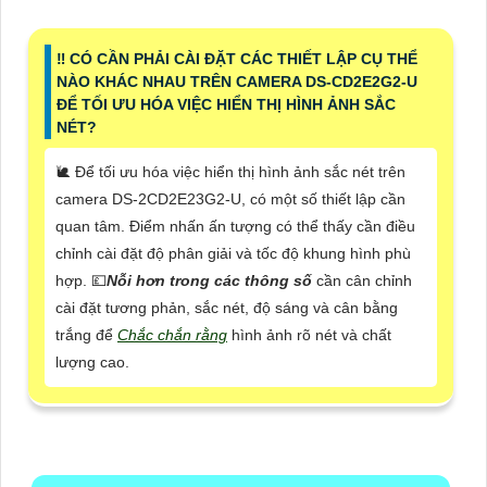
‼️ CÓ CẦN PHẢI CÀI ĐẶT CÁC THIẾT LẬP CỤ THỂ
NÀO KHÁC NHAU TRÊN CAMERA DS-CD2E2G2-U
ĐỂ TỐI ƯU HÓA VIỆC HIỂN THỊ HÌNH ẢNH SẮC
NÉT?
🐌 Để tối ưu hóa việc hiển thị hình ảnh sắc nét trên
camera DS-2CD2E23G2-U, có một số thiết lập cần
quan tâm. Điểm nhấn ấn tượng có thể thấy cần điều
chỉnh cài đặt độ phân giải và tốc độ khung hình phù
hợp. 💷
Nỗi hơn trong các thông số
cần cân chỉnh
cài đặt tương phản, sắc nét, độ sáng và cân bằng
trắng để
Chắc chắn rằng
hình ảnh rõ nét và chất
lượng cao.