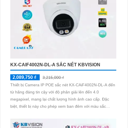
KX-CAIF4002N-DL-A SẮC NÉT KBVISION
2,089,750 ₫
3,215,000 ₫
Thiết bị Camera IP POE sắc nét KX-CAiF4002N-DL-A đến
từ hãng đáng tin cậy với độ phân giải lên đến 4.0
megapixel, mang lại chất lượng hình ảnh cao cấp. Đặc
biệt, thiết bị này cho phép xem ban đêm với màu sắc
trung thực và khoảng cách lên đến 30m, giúp hình ảnh rõ
nét như ban ngày. Sử dụng công nghệ IP POE tiên tiến,
camera không chỉ đảm bảo chất lượng mà còn tiết kiệm