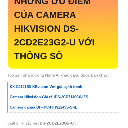
NHỮNG ƯU ĐIỂM
CỦA CAMERA
HIKVISION
DS-
2CD2E23G2-U
VỚI
THÔNG SỐ
Top sản phẩm Công Nghệ AI khác đang được bán chạy:
KX-C2121S5 KBvision Với giá cạnh tranh
Camera Hikvision Giá rẻ iDS-2CD7146G0-IZS
Camera dahua DH-IPC-HFW2249S-S-IL
thiết bị IP sắc nét
DS-2CD2E23G2-U
: