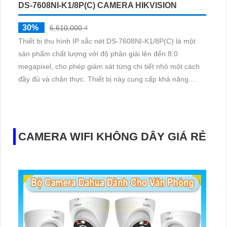
DS-7608NI-K1/8P(C) CAMERA HIKVISION
30%
6,610,000 ₫
Thiết bị thu hình IP sắc nét DS-7608NI-K1/8P(C) là một
sản phẩm chất lượng với độ phân giải lên đến 8.0
megapixel, cho phép giám sát từng chi tiết nhỏ một cách
đầy đủ và chân thực. Thiết bị này cung cấp khả năng
quan sát ban đêm, được trang bị công nghệ IP tiên tiến
giúp truyền tải hình ảnh mà không bị giảm chất lượng
CAMERA WIFI KHÔNG DÂY GIÁ RẺ