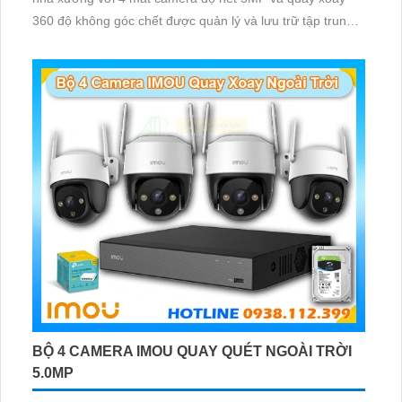
360 độ không góc chết được quản lý và lưu trữ tập trung
về đầu ghi hình ổ cứng hỗ trợ xem qua tivi
BỘ 4 CAMERA IMOU QUAY QUÉT NGOÀI TRỜI
5.0MP