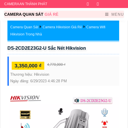
CAMERA AN THÀNH PHÁT
Facebook
Twitter
Instagram
Dribb
CAMERA QUAN SÁT
GIÁ RẺ
MENU
Camera Quan Sát
Camera Hikvision Giá Rẻ
Camera Wifi
Hikvision Trong Nhà
DS-2CD2E23G2-U Sắc Nét Hikvision
4,770,000 ₫
3,350,000 ₫
Thương hiệu:
Hikvision
Ngày đăng:
6/29/2023 4:46:28 PM