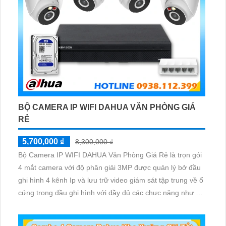
BỘ CAMERA IP WIFI DAHUA VĂN PHÒNG GIÁ
RẺ
5,700,000 ₫
8,300,000 ₫
Bộ Camera IP WIFI DAHUA Văn Phòng Giá Rẻ là trọn gói
4 mắt camera với độ phân giải 3MP được quản lý bở đầu
ghi hình 4 kênh Ip và lưu trữ video giám sát tập trung về ổ
cứng trong đầu ghi hình với đầy đủ các chưc năng như AI
Phát hiện chuyển động, đàm thoại âm thanh 2 chiều và
giám sát có màu vào ban đêm