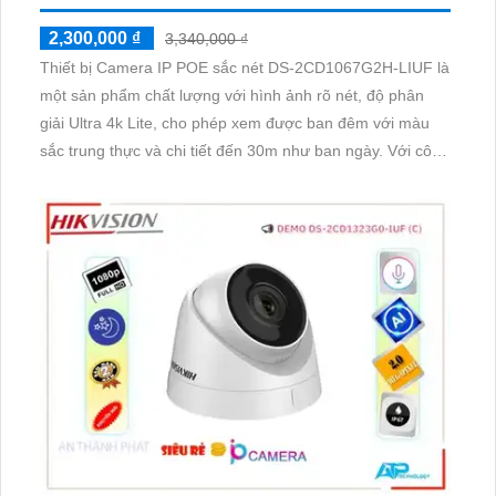
2,300,000 ₫
3,340,000 ₫
Thiết bị Camera IP POE sắc nét DS-2CD1067G2H-LIUF là
một sản phẩm chất lượng với hình ảnh rõ nét, độ phân
giải Ultra 4k Lite, cho phép xem được ban đêm với màu
sắc trung thực và chi tiết đến 30m như ban ngày. Với công
nghệ IP POE tiên tiến, camera không bị giảm chất lượng
truyền tải dù ở cự ly xa.