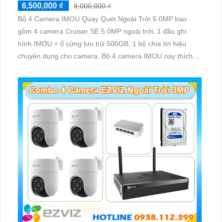
6,500,000 ₫
8,000,000 ₫
Bộ 4 Camera IMOU Quay Quét Ngoài Trời 5.0MP bao
gồm 4 camera Cruiser SE 5.0MP ngoài trời, 1 đầu ghi
hình IMOU + ổ cứng lưu trữ 500GB, 1 bộ chia tín hiệu
chuyên dụng cho camera. Bộ 4 camera IMOU này thích
hợp lắp đặt cho kho hàng, nhà xưởng, khu phố và khu vực
cần giám sát ngoài trời