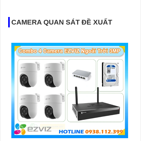
như ban ngày. Thiết bị được trang bị công nghệ IP POE
tiên tiến, không bị giảm chất lượng truyền tải dữ liệu
CAMERA QUAN SÁT ĐỀ XUẤT