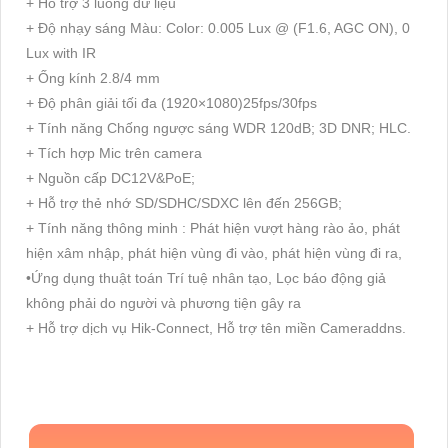
+ Hỗ trợ 3 luồng dữ liệu
+ Độ nhạy sáng Màu: Color: 0.005 Lux @ (F1.6, AGC ON), 0
Lux with IR
+ Ống kính 2.8/4 mm
+ Độ phân giải tối đa (1920×1080)25fps/30fps
+ Tính năng Chống ngược sáng WDR 120dB; 3D DNR; HLC.
+ Tích hợp Mic trên camera
+ Nguồn cấp DC12V&PoE;
+ Hỗ trợ thẻ nhớ SD/SDHC/SDXC lên đến 256GB;
+ Tính năng thông minh : Phát hiện vượt hàng rào ảo, phát
hiện xâm nhập, phát hiện vùng đi vào, phát hiện vùng đi ra,
•Ứng dụng thuật toán Trí tuệ nhân tạo, Lọc báo động giả
không phải do người và phương tiện gây ra
+ Hỗ trợ dịch vụ Hik-Connect, Hỗ trợ tên miền Cameraddns.