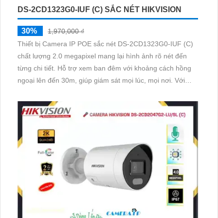
DS-2CD1323G0-IUF (C) SẮC NÉT HIKVISION
30%
1,970,000 ₫
Thiết bị Camera IP POE sắc nét DS-2CD1323G0-IUF (C)
chất lượng 2.0 megapixel mang lại hình ảnh rõ nét đến
từng chi tiết. Hỗ trợ xem ban đêm với khoảng cách hồng
ngoại lên đến 30m, giúp giám sát mọi lúc, mọi nơi. Với
công nghệ IP POE tiên tiến, camera đảm bảo không giảm
chất lượng dù hoạt động liên tục