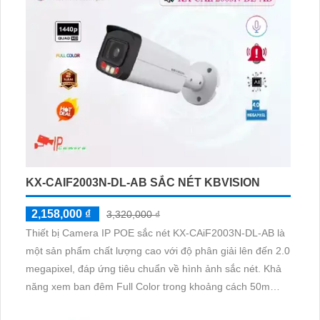
điện năng
KX-CAIF2003N-DL-AB SẮC NÉT KBVISION
2,158,000 ₫
3,320,000 ₫
Thiết bị Camera IP POE sắc nét KX-CAiF2003N-DL-AB là
một sản phẩm chất lượng cao với độ phân giải lên đến 2.0
megapixel, đáp ứng tiêu chuẩn về hình ảnh sắc nét. Khả
năng xem ban đêm Full Color trong khoảng cách 50m
giúp quan sát dễ dàng như ban ngày. Với công nghệ IP