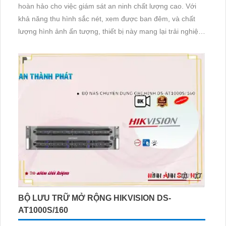
hoàn hảo cho việc giám sát an ninh chất lượng cao. Với
khả năng thu hình sắc nét, xem được ban đêm, và chất
lượng hình ảnh ấn tượng, thiết bị này mang lại trải nghiệm
tuyệt vời cho người sử dụng. 4 HDD cung cấp không gian
lưu trữ đáng tin cậy, công nghệ IP POE không chỉ giữ chất
lượng hình ảnh mà còn tiết kiệm chi phí
BỘ LƯU TRỮ MỞ RỘNG HIKVISION DS-
AT1000S/160