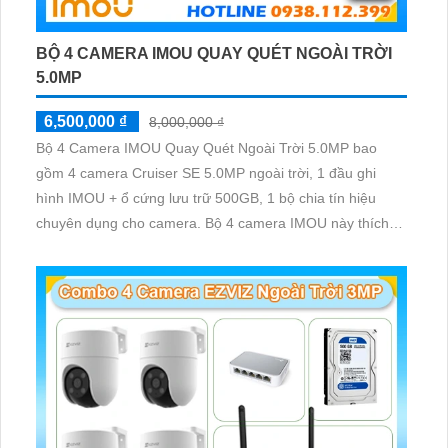
BỘ 4 CAMERA IMOU QUAY QUÉT NGOÀI TRỜI
5.0MP
6,500,000 ₫
8,000,000 ₫
Bộ 4 Camera IMOU Quay Quét Ngoài Trời 5.0MP bao
gồm 4 camera Cruiser SE 5.0MP ngoài trời, 1 đầu ghi
hình IMOU + ổ cứng lưu trữ 500GB, 1 bộ chia tín hiệu
chuyên dụng cho camera. Bộ 4 camera IMOU này thích
hợp lắp đặt cho kho hàng, nhà xưởng, khu phố và khu vực
cần giám sát ngoài trời