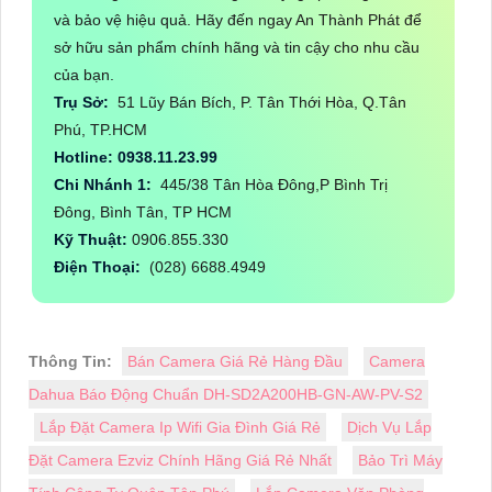
và bảo vệ hiệu quả. Hãy đến ngay An Thành Phát để
sở hữu sản phẩm chính hãng và tin cậy cho nhu cầu
của bạn.
Trụ Sở:
51 Lũy Bán Bích, P. Tân Thới Hòa, Q.Tân
Phú, TP.HCM
Hotline: 0938.11.23.99
Chi Nhánh 1:
445/38 Tân Hòa Đông,P Bình Trị
Đông, Bình Tân, TP HCM
Kỹ Thuật:
0906.855.330
Điện Thoại:
(028) 6688.4949
Thông Tin:
Bán Camera Giá Rẻ Hàng Đầu
Camera
Dahua Báo Động Chuẩn DH-SD2A200HB-GN-AW-PV-S2
Lắp Đặt Camera Ip Wifi Gia Đình Giá Rẻ
Dịch Vụ Lắp
Đặt Camera Ezviz Chính Hãng Giá Rẻ Nhất
Bảo Trì Máy