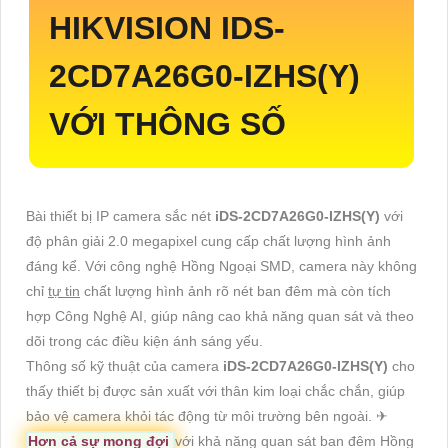
HIKVISION
IDS-
2CD7A26G0-IZHS(Y)
VỚI THÔNG SỐ
Bài thiết bị IP camera sắc nét
iDS-2CD7A26G0-IZHS(Y)
với
độ phân giải 2.0 megapixel cung cấp chất lượng hình ảnh
đáng kể. Với công nghệ Hồng Ngoại SMD, camera này không
chỉ
tự tin
chất lượng hình ảnh rõ nét ban đêm mà còn tích
hợp Công Nghệ AI, giúp nâng cao khả năng quan sát và theo
dõi trong các điều kiện ánh sáng yếu.
Thông số kỹ thuật của camera
iDS-2CD7A26G0-IZHS(Y)
cho
thấy thiết bị được sản xuất với thân kim loại chắc chắn, giúp
bảo vệ camera khỏi tác động từ môi trường bên ngoài. ✈
Hơn cả sự mong đợi
với khả năng quan sát ban đêm Hồng