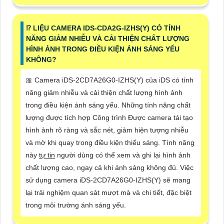
⁉️ LIỆU CAMERA IDS-CDA2G-IZHS(Y) CÓ TÍNH
NĂNG GIẢM NHIỄU VÀ CẢI THIỆN CHẤT LƯỢNG
HÌNH ẢNH TRONG ĐIỀU KIỆN ÁNH SÁNG YẾU
KHÔNG?
🎀 Camera iDS-2CD7A26G0-IZHS(Y) của iDS có tính
năng giảm nhiễu và cải thiện chất lượng hình ảnh
trong điều kiện ánh sáng yếu. Những tính năng chất
lượng được tích hợp Công trình Được camera tái tạo
hình ảnh rõ ràng và sắc nét, giảm hiện tượng nhiễu
và mờ khi quay trong điều kiện thiếu sáng. Tính năng
này
tự tin
người dùng có thể xem và ghi lại hình ảnh
chất lượng cao, ngay cả khi ánh sáng không đủ. Việc
sử dụng camera iDS-2CD7A26G0-IZHS(Y) sẽ mang
lại trải nghiệm quan sát mượt mà và chi tiết, đặc biệt
trong môi trường ánh sáng yếu.