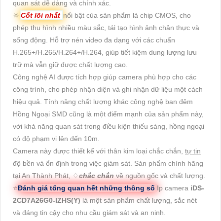
quan sát dễ dàng và chính xác.
🔆
Cốt lõi nhất
nổi bật của sản phẩm là chip CMOS, cho
phép thu hình nhiều màu sắc, tái tạo hình ảnh chân thực và
sống động. Hỗ trợ nén video đa dạng với các chuẩn
H.265+/H.265/H.264+/H.264, giúp tiết kiệm dung lượng lưu
trữ mà vẫn giữ được chất lượng cao.
Công nghệ AI được tích hợp giúp camera phù hợp cho các
công trình, cho phép nhận diện và ghi nhận dữ liệu một cách
hiệu quả. Tính năng chất lượng khác công nghệ ban đêm
Hồng Ngoại SMD cũng là một điểm mạnh của sản phẩm này,
với khả năng quan sát trong điều kiện thiếu sáng, hồng ngoại
có độ phạm vi lên đến 10m.
Camera này được thiết kế với thân kim loại chắc chắn,
tự tin
độ bền và ổn định trong việc giám sát. Sản phẩm chính hãng
tại An Thành Phát, ♢
chắc chắn
về nguồn gốc và chất lượng.
⭐
Đánh giá tổng quan hết những thông số
Ip camera
iDS-
2CD7A26G0-IZHS(Y)
là một sản phẩm chất lượng, sắc nét
và đáng tin cậy cho nhu cầu giám sát và an ninh.