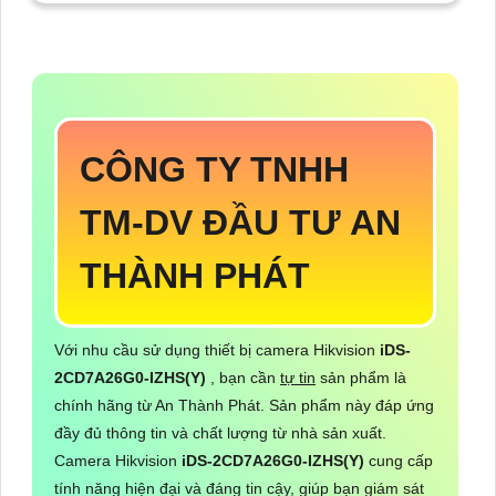
CÔNG TY TNHH
TM-DV ĐẦU TƯ AN
THÀNH PHÁT
Với nhu cầu sử dụng thiết bị camera Hikvision
iDS-
2CD7A26G0-IZHS(Y)
, bạn cần
tự tin
sản phẩm là
chính hãng từ An Thành Phát. Sản phẩm này đáp ứng
đầy đủ thông tin và chất lượng từ nhà sản xuất.
Camera Hikvision
iDS-2CD7A26G0-IZHS(Y)
cung cấp
tính năng hiện đại và đáng tin cậy, giúp bạn giám sát