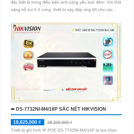
đặc biệt là trong điều kiện ánh sáng yếu ban đêm. Với khả
năng hỗ trợ 4 ổ cứng, thiết bị này đáp ứng tốt cho các
công trình lớn. Được trang bị công nghệ IP POE giúp
không bị giảm chất lượng hình ảnh, cấp nguồn qua RJ45
giúp tiết kiệm và dễ dàng lắp đặt
➠ DS-7732NI-M4/16P SẮC NÉT HIKVISION
19,825,000 ₫
28,320,000 ₫
Thiết bị ghi hình IP POE DS-7732NI-M4/16P là lựa chọn