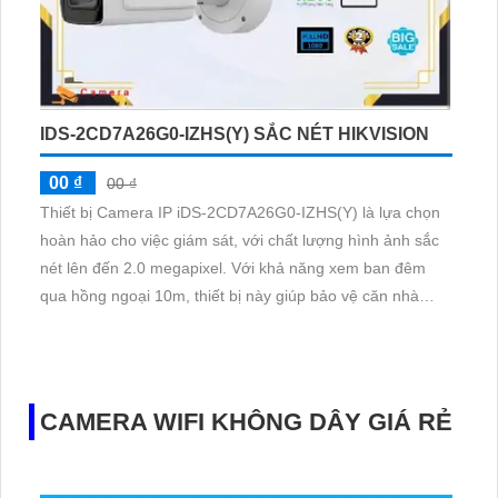
IDS-2CD7A26G0-IZHS(Y) SẮC NÉT HIKVISION
00 ₫
00 ₫
Thiết bị Camera IP iDS-2CD7A26G0-IZHS(Y) là lựa chọn
hoàn hảo cho việc giám sát, với chất lượng hình ảnh sắc
nét lên đến 2.0 megapixel. Với khả năng xem ban đêm
qua hồng ngoại 10m, thiết bị này giúp bảo vệ căn nhà
hoặc công trình một cách hiệu quả
CAMERA WIFI KHÔNG DÂY GIÁ RẺ