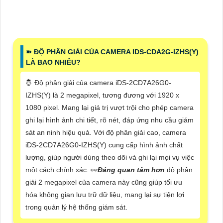
➽ ĐỘ PHÂN GIẢI CỦA CAMERA IDS-CDA2G-IZHS(Y)
LÀ BAO NHIÊU?
🤴 Độ phân giải của camera iDS-2CD7A26G0-
IZHS(Y) là 2 megapixel, tương đương với 1920 x
1080 pixel. Mang lại giá trị vượt trội cho phép camera
ghi lại hình ảnh chi tiết, rõ nét, đáp ứng nhu cầu giám
sát an ninh hiệu quả. Với độ phân giải cao, camera
iDS-2CD7A26G0-IZHS(Y) cung cấp hình ảnh chất
lượng, giúp người dùng theo dõi và ghi lại mọi vụ việc
một cách chính xác. ️👀
Đáng quan tâm hơn
độ phân
giải 2 megapixel của camera này cũng giúp tối ưu
hóa không gian lưu trữ dữ liệu, mang lại sự tiện lợi
trong quản lý hệ thống giám sát.