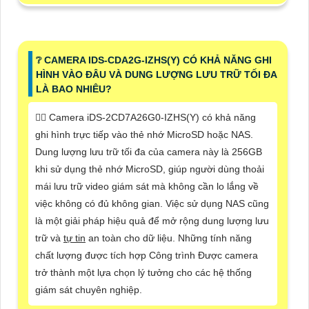
❔ CAMERA IDS-CDA2G-IZHS(Y) CÓ KHẢ NĂNG GHI
HÌNH VÀO ĐÂU VÀ DUNG LƯỢNG LƯU TRỮ TỐI ĐA
LÀ BAO NHIÊU?
🙆‍♀️ Camera iDS-2CD7A26G0-IZHS(Y) có khả năng
ghi hình trực tiếp vào thẻ nhớ MicroSD hoặc NAS.
Dung lượng lưu trữ tối đa của camera này là 256GB
khi sử dụng thẻ nhớ MicroSD, giúp người dùng thoải
mái lưu trữ video giám sát mà không cần lo lắng về
việc không có đủ không gian. Việc sử dụng NAS cũng
là một giải pháp hiệu quả để mở rộng dung lượng lưu
trữ và
tự tin
an toàn cho dữ liệu. Những tính năng
chất lượng được tích hợp Công trình Được camera
trở thành một lựa chọn lý tưởng cho các hệ thống
giám sát chuyên nghiệp.