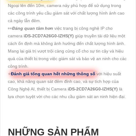
Ngoại lên đến 10m, camera này phù hợp để sử dụng trong
các công trình yêu cầu giám sát với chất lượng hình ảnh cao
cả ngày lẫn đêm.
️👀
Đáng quan tâm hơn
việc trang bị công nghệ IP cho
camera
iDS-2CD7A26G0-IZHS(Y)
giúp truyền tải dữ liệu một
cách ổn định mà không ảnh hưởng đến chất lượng hình ảnh.
Mang lại giá trị vượt trội càng củng cố cho sự tin cậy và hiệu
quả của thiết bị trong việc giám sát và bảo vệ an ninh cho các
công trình.
⭐
Đánh giá tổng quan hết những thông số
với hiệu suất
cao, khả năng quan sát đêm đỉnh cao, và sự tích hợp của
Công Nghệ AI, thiết bị Camera
iDS-2CD7A26G0-IZHS(Y)
là
lựa chọn tuyệt vời cho các nhu cầu giám sát an ninh hiện đại.
NHỮNG SẢN PHẨM