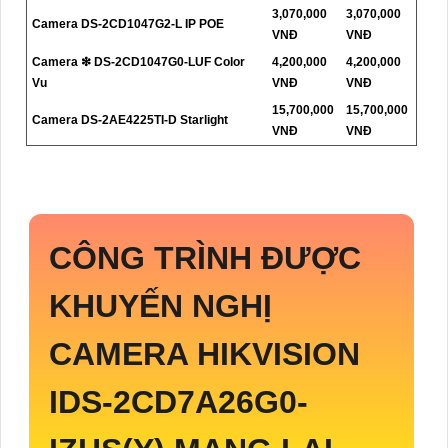
3,070,000
3,070,000
Camera DS-2CD1047G2-L IP POE
VNĐ
VNĐ
Camera ❇ DS-2CD1047G0-LUF Color
4,200,000
4,200,000
Vu
VNĐ
VNĐ
15,700,000
15,700,000
Camera DS-2AE4225TI-D Starlight
VNĐ
VNĐ
CÔNG TRÌNH ĐƯỢC
KHUYẾN NGHỊ
CAMERA HIKVISION
IDS-2CD7A26G0-