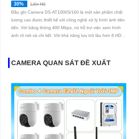
30%
Liên Hệ
Đầu ghi Camera DS-AT1000S/160 là một sản phẩm chất
lượng cao được thiết kế với công nghệ xử lý hình ảnh tiên
tiến. Với băng thông 400 Mbps, nó hỗ trợ việc xem hình
ảnh rõ nét và chi tiết. Với khả năng lưu trữ lâu hơn 8 HDD,
DS-AT1000S/160 cho phép bạn lưu trữ một lượng lớn dữ
liệu. Công nghệ RAID cũng được tích hợp để xử lý hình
ảnh thiếu sáng một cách hiệu quả
CAMERA QUAN SÁT ĐỀ XUẤT