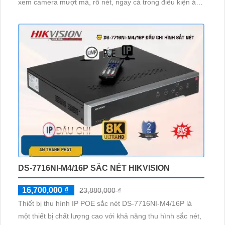
xem camera mượt mà, rõ nét, ngay cả trong điều kiện ánh
sáng yếu. Với khả năng lưu trữ trên 4 HDD, đầu ghi này
có thể xử lý dễ dàng một lượng lớn dữ liệu từ nhiều
camera khác nhau
DS-7716NI-M4/16P SẮC NÉT HIKVISION
16,700,000 ₫
23,880,000 ₫
Thiết bị thu hình IP POE sắc nét DS-7716NI-M4/16P là
một thiết bị chất lượng cao với khả năng thu hình sắc nét,