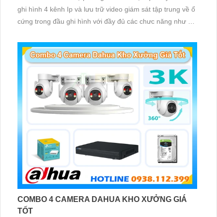
ghi hình 4 kênh Ip và lưu trữ video giám sát tập trung về ổ
cứng trong đầu ghi hình với đầy đủ các chưc năng như AI
Phát hiện chuyển động, đàm thoại âm thanh 2 chiều và
giám sát có màu vào ban đêm
COMBO 4 CAMERA DAHUA KHO XƯỞNG GIÁ
TỐT