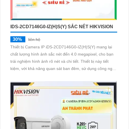
IDS-2CD7146G0-IZ(H)S(Y) SẮC NÉT HIKVISION
30%
liên hệ
Thiết bị Camera IP iDS-2CD7146G0-IZ(H)S(Y) mang lại
chất lượng hình ảnh sắc nét đến 4.0 megapixel, cho bạn
trải nghiệm hình ảnh rõ nét và chi tiết. Thiết bị này tiết
kiệm, với khả năng quan sát ban đêm, sử dụng công nghệ
IP chuyên dụng để đảm bảo chất lượng hình ảnh không bị
giảm. Hồng ngoại Smart IR Camera giúp tối ưu hóa hình
ảnh trong điều kiện ánh sáng yếu, phù hợp cho căn hộ
nhà phố