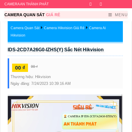
CAMERA AN THÀNH PHÁT
Facebook
Twitter
Instagram
Dribb
CAMERA QUAN SÁT
GIÁ RẺ
MENU
Camera Quan Sát
Camera Hikvision Giá Rẻ
Camera Ai
Hikvision
IDS-2CD7A26G0-IZHS(Y) Sắc Nét Hikvision
00 ₫
00 ₫
Thương hiệu:
Hikvision
Ngày đăng:
7/24/2023 10:39:16 AM