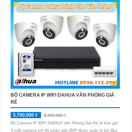
BỘ CAMERA IP WIFI DAHUA VĂN PHÒNG GIÁ
RẺ
5,700,000 ₫
8,300,000 ₫
Bộ Camera IP WIFI DAHUA Văn Phòng Giá Rẻ là trọn gói
4 mắt camera với độ phân giải 3MP được quản lý bở đầu