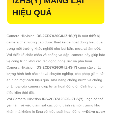
IZHS(Y)
MANG LẠI
HIỆU QUẢ
Camera Hikvision
iDS-2CD7A26G0-IZHS(Y)
là một thiết bị
camera chất lượng cao được thiết kế để hoạt động hiệu quả
trong môi trường khắc nghiệt như bụi bẩn, mưa và ẩm ướt.
Với thiết kế chắc chắn và chống va đập, camera này giúp bảo
vệ công trình khỏi các tác động ngoại lực và phá hoại.
Camera Hikvision
iDS-2CD7A26G0-IZHS(Y)
cung cấp chất
lượng hình ảnh sắc nét và chuyên nghiệp, cho phép giám sát
an ninh một cách hiệu quả. Khả năng chống nước và chống
phá hoại của camera giúp
tự tin
hoạt động ổn định trong mọi
điều kiện thời tiết.
Với Camera Hikvision
iDS-2CD7A26G0-IZHS(Y)
, bạn có thể
yên tâm về việc giám sát các công trình và môi trường khó
khăn mà không lo lắng về hiệu suất hoạt động. ️👀
Đáng quan