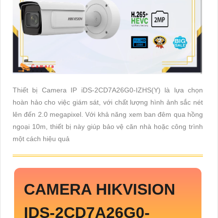
Thiết bị Camera IP iDS-2CD7A26G0-IZHS(Y) là lựa chọn
hoàn hảo cho việc giám sát, với chất lượng hình ảnh sắc nét
lên đến 2.0 megapixel. Với khả năng xem ban đêm qua hồng
ngoại 10m, thiết bị này giúp bảo vệ căn nhà hoặc công trình
một cách hiệu quả
CAMERA HIKVISION
IDS-2CD7A26G0-