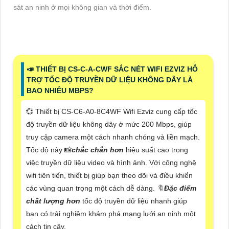
sát an ninh ở mọi không gian và thời điểm.
📣 THIẾT BỊ CS-C-A-CWF SẮC NÉT WIFI EZVIZ HỖ
TRỢ TỐC ĐỘ TRUYỀN DỮ LIỆU KHÔNG DÂY LÀ
BAO NHIÊU MBPS?
💞 Thiết bị CS-C6-A0-8C4WF Wifi Ezviz cung cấp tốc
độ truyền dữ liệu không dây ở mức 200 Mbps, giúp
truy cập camera một cách nhanh chóng và liền mạch.
Tốc độ này 📸
chắc chắn hơn
hiệu suất cao trong
việc truyền dữ liệu video và hình ảnh. Với công nghệ
wifi tiên tiến, thiết bị giúp bạn theo dõi và điều khiển
các vùng quan trọng một cách dễ dàng. 🔖
Đặc điểm
chất lượng hơn
tốc độ truyền dữ liệu nhanh giúp
bạn có trải nghiệm khám phá mạng lưới an ninh một
cách tin cậy.