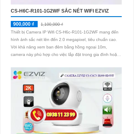
CS-H6C-R101-1G2WF SẮC NÉT WIFI EZVIZ
900,000 ₫
1,100,000 ₫
Thiết bị Camera IP Wifi CS-H6c-R101-1G2WF mang đến
hình ảnh sắc nét lên đến 2.0 megapixel, tiêu chuẩn cao.
Với khả năng xem ban đêm bằng hồng ngoại 10m,
camera này phù hợp cho việc lắp đặt trong gia đình hoặc
căn hộ. Bên cạnh đó, công nghệ IP Wifi giúp truyền tải
video mà không ảnh hưởng đến chất lượng