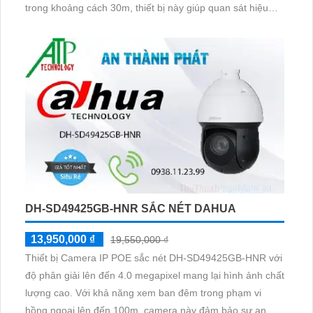
trong khoảng cách 30m, thiết bị này giúp quan sát hiệu
quả ngay cả khi trời tối. Được trang bị công nghệ IP tiên
tiến, Camera IP này không giảm chất lượng hình ảnh,
thậm chí có thể hiển thị màu sắc trong điều kiện ánh sáng
yếu
DH-SD49425GB-HNR SẮC NÉT DAHUA
13,950,000 ₫
19,550,000 ₫
Thiết bị Camera IP POE sắc nét DH-SD49425GB-HNR với
độ phân giải lên đến 4.0 megapixel mang lại hình ảnh chất
lượng cao. Với khả năng xem ban đêm trong phạm vi
hồng ngoại lên đến 100m, camera này đảm bảo sự an