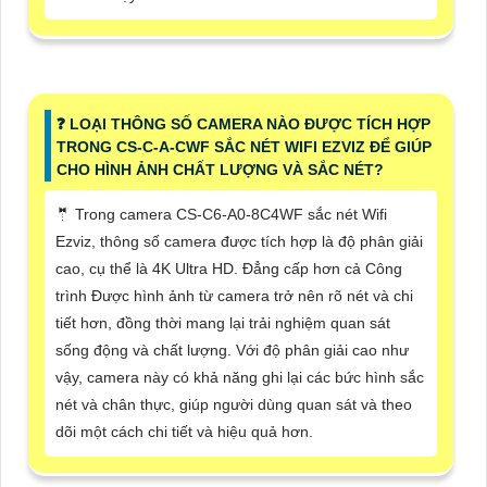
❓ LOẠI THÔNG SỐ CAMERA NÀO ĐƯỢC TÍCH HỢP
TRONG CS-C-A-CWF SẮC NÉT WIFI EZVIZ ĐỂ GIÚP
CHO HÌNH ẢNH CHẤT LƯỢNG VÀ SẮC NÉT?
🤵 Trong camera CS-C6-A0-8C4WF sắc nét Wifi
Ezviz, thông số camera được tích hợp là độ phân giải
cao, cụ thể là 4K Ultra HD. Đẳng cấp hơn cả Công
trình Được hình ảnh từ camera trở nên rõ nét và chi
tiết hơn, đồng thời mang lại trải nghiệm quan sát
sống động và chất lượng. Với độ phân giải cao như
vậy, camera này có khả năng ghi lại các bức hình sắc
nét và chân thực, giúp người dùng quan sát và theo
dõi một cách chi tiết và hiệu quả hơn.