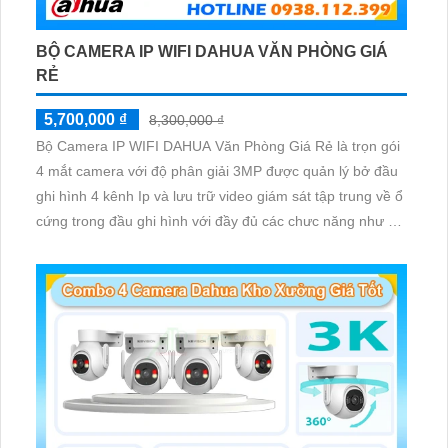
BỘ CAMERA IP WIFI DAHUA VĂN PHÒNG GIÁ
RẺ
5,700,000 ₫
8,300,000 ₫
Bộ Camera IP WIFI DAHUA Văn Phòng Giá Rẻ là trọn gói
4 mắt camera với độ phân giải 3MP được quản lý bở đầu
ghi hình 4 kênh Ip và lưu trữ video giám sát tập trung về ổ
cứng trong đầu ghi hình với đầy đủ các chưc năng như AI
Phát hiện chuyển động, đàm thoại âm thanh 2 chiều và
giám sát có màu vào ban đêm