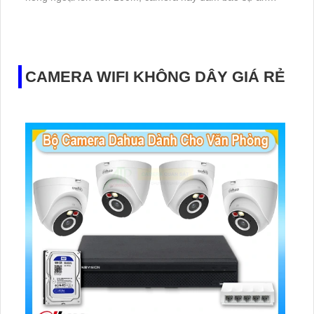
toàn cho ngôi nhà của bạn. Công nghệ IP POE giúp
truyền dữ liệu một cách hiệu quả, không gian sử dụng
camera được mở rộng
CAMERA WIFI KHÔNG DÂY GIÁ RẺ