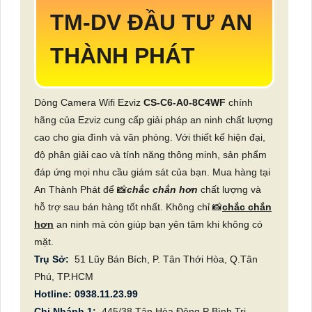
TM-DV ĐẦU TƯ AN
THÀNH PHÁT
Dòng Camera Wifi Ezviz
CS-C6-A0-8C4WF
chính
hãng của Ezviz cung cấp giải pháp an ninh chất lượng
cao cho gia đình và văn phòng. Với thiết kế hiện đại,
độ phân giải cao và tính năng thông minh, sản phẩm
đáp ứng mọi nhu cầu giám sát của bạn. Mua hàng tại
An Thành Phát để 📸
chắc chắn hơn
chất lượng và
hỗ trợ sau bán hàng tốt nhất. Không chỉ 📸
chắc chắn
hơn
an ninh mà còn giúp bạn yên tâm khi không có
mặt.
Trụ Sở:
51 Lũy Bán Bích, P. Tân Thới Hòa, Q.Tân
Phú, TP.HCM
Hotline: 0938.11.23.99
Chi Nhánh 1:
445/38 Tân Hòa Đông,P Bình Trị