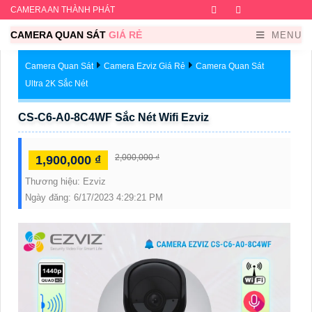
CAMERA AN THÀNH PHÁT
Facebook
Twitter
Instagram
Dribb
CAMERA QUAN SÁT
GIÁ RẺ
MENU
Camera Quan Sát
Camera Ezviz Giá Rẻ
Camera Quan Sát
Ultra 2K Sắc Nét
CS-C6-A0-8C4WF Sắc Nét Wifi Ezviz
2,000,000 ₫
1,900,000 ₫
Thương hiệu:
Ezviz
Ngày đăng:
6/17/2023 4:29:21 PM