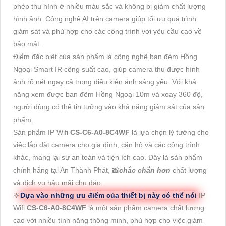
phép thu hình ở nhiều màu sắc và không bị giảm chất lượng
hình ảnh. Công nghệ AI trên camera giúp tối ưu quá trình
giám sát và phù hợp cho các công trình với yêu cầu cao về
bảo mật.
Điểm đặc biệt của sản phẩm là công nghệ ban đêm Hồng
Ngoại Smart IR công suất cao, giúp camera thu được hình
ảnh rõ nét ngay cả trong điều kiện ánh sáng yếu. Với khả
năng xem được ban đêm Hồng Ngoại 10m và xoay 360 độ,
người dùng có thể tin tưởng vào khả năng giám sát của sản
phẩm.
Sản phẩm IP Wifi
CS-C6-A0-8C4WF
là lựa chọn lý tưởng cho
việc lắp đặt camera cho gia đình, căn hộ và các công trình
khác, mang lại sự an toàn và tiện ích cao. Đây là sản phẩm
chính hãng tại An Thành Phát, 📸
chắc chắn hơn
chất lượng
và dịch vụ hậu mãi chu đáo.
🔆
Dựa vào những ưu điểm của thiết bị này có thể nói
IP
Wifi
CS-C6-A0-8C4WF
là một sản phẩm camera chất lượng
cao với nhiều tính năng thông minh, phù hợp cho việc giám