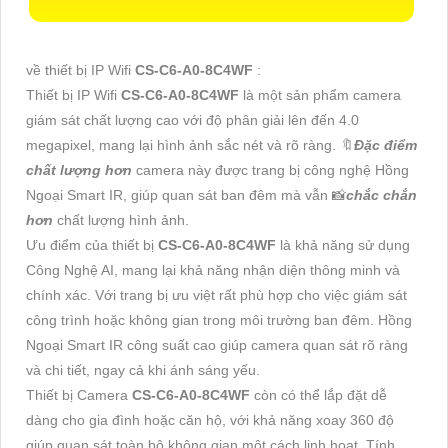
về thiết bị IP Wifi
CS-C6-A0-8C4WF
:
Thiết bị IP Wifi
CS-C6-A0-8C4WF
là một sản phẩm camera
giám sát chất lượng cao với độ phân giải lên đến 4.0
megapixel, mang lại hình ảnh sắc nét và rõ ràng. 🔖
Đặc điểm
chất lượng hơn
camera này được trang bị công nghệ Hồng
Ngoại Smart IR, giúp quan sát ban đêm mà vẫn 📸
chắc chắn
hơn
chất lượng hình ảnh.
Ưu điểm của thiết bị
CS-C6-A0-8C4WF
là khả năng sử dụng
Công Nghệ AI, mang lại khả năng nhận diện thông minh và
chính xác. Với trang bị ưu việt rất phù hợp cho việc giám sát
công trình hoặc không gian trong môi trường ban đêm. Hồng
Ngoại Smart IR công suất cao giúp camera quan sát rõ ràng
và chi tiết, ngay cả khi ánh sáng yếu.
Thiết bị Camera
CS-C6-A0-8C4WF
còn có thể lắp đặt dễ
dàng cho gia đình hoặc căn hộ, với khả năng xoay 360 độ
giúp quan sát toàn bộ không gian một cách linh hoạt. Tính