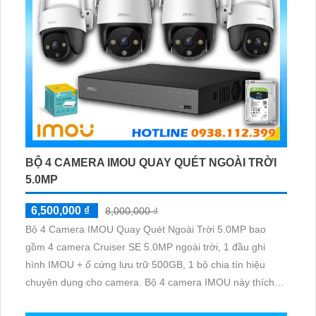
BỘ 4 CAMERA IMOU QUAY QUÉT NGOÀI TRỜI
5.0MP
6,500,000 ₫
8,000,000 ₫
Bộ 4 Camera IMOU Quay Quét Ngoài Trời 5.0MP bao
gồm 4 camera Cruiser SE 5.0MP ngoài trời, 1 đầu ghi
hình IMOU + ổ cứng lưu trữ 500GB, 1 bộ chia tín hiệu
chuyên dụng cho camera. Bộ 4 camera IMOU này thích
hợp lắp đặt cho kho hàng, nhà xưởng, khu phố và khu vực