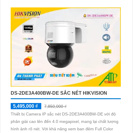
trang bị IP Wifi giúp truy cập dễ dàng mà không giảm chất
lượng. Hơn nữa, với công nghệ hồng ngoại EXIR, giúp
camera hoạt động hiệu quả
DS-2DE3A400BW-DE SẮC NÉT HIKVISION
5,495,000 ₫
7,850,000 ₫
Thiết bị Camera IP sắc nét DS-2DE3A400BW-DE với độ
phân giải cao lên đến 4.0 megapixel, mang lại chất lượng
hình ảnh rõ nét. Với khả năng xem ban đêm Full Color