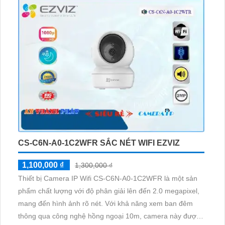
Trang bị công nghệ IP Wifi, không bao giờ lo lắng về giảm
chất lượng hình ảnh
CS-C6N-A0-1C2WFR SẮC NÉT WIFI EZVIZ
1,100,000 ₫
1,300,000 ₫
Thiết bị Camera IP Wifi CS-C6N-A0-1C2WFR là một sản
phẩm chất lượng với độ phân giải lên đến 2.0 megapixel,
mang đến hình ảnh rõ nét. Với khả năng xem ban đêm
thông qua công nghệ hồng ngoại 10m, camera này được