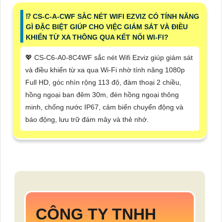
⁉️ CS-C-A-CWF SẮC NÉT WIFI EZVIZ CÓ TÍNH NĂNG
GÌ ĐẶC BIỆT GIÚP CHO VIỆC GIÁM SÁT VÀ ĐIỀU
KHIỂN TỪ XA THÔNG QUA KẾT NỐI WI-FI?
💖 CS-C6-A0-8C4WF sắc nét Wifi Ezviz giúp giám sát
và điều khiển từ xa qua Wi-Fi nhờ tính năng 1080p
Full HD, góc nhìn rộng 113 độ, đàm thoại 2 chiều,
hồng ngoại ban đêm 30m, đèn hồng ngoại thông
minh, chống nước IP67, cảm biến chuyển động và
báo động, lưu trữ đám mây và thẻ nhớ.
CÔNG TY TNHH