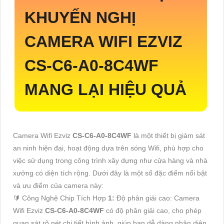
KHUYẾN NGHỊ
CAMERA WIFI EZVIZ
CS-C6-A0-8C4WF
MANG LẠI HIỆU QUẢ
Camera Wifi Ezviz
CS-C6-A0-8C4WF
là một thiết bị giám sát
an ninh hiện đại, hoạt động dựa trên sóng Wifi, phù hợp cho
việc sử dụng trong công trình xây dựng như cửa hàng và nhà
xưởng có diện tích rộng. Dưới đây là một số đặc điểm nổi bật
và ưu điểm của camera này:
🔰 Công Nghệ Chip Tích Hợp
1:
Độ phân giải cao: Camera
Wifi Ezviz
CS-C6-A0-8C4WF
có độ phân giải cao, cho phép
quan sát rõ nét chi tiết hình ảnh, giúp bạn dễ dàng nhận diện