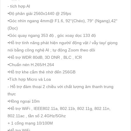
- tích hợp AI
•Độ phân giải 2560x1440 @ 25fps
•Góc nhìn ngang 4mm@ F1.6, 92°(Chéo), 79° (Ngang),42°
(Dọc)
•Góc quay ngang 353 độ , góc xoay dọc 133 độ
•Hỗ trợ tính năng phát hiện người/ động vật / vẫy tay/ giọng
nói bằng công nghệ AI ; tự động Zoom theo dõi
•Hỗ trợ WDR 80dB, 3D DNR , BLC , ICR
•Chuấn nén H.265/H.264
•Hỗ trợ khe cắm thẻ nhớ đến 256GB
•Tích hợp Micro và Loa
- Hỗ trợ đàm thoại 2 chiều với chất lượng âm thanh trung
thực
•Hồng ngoại 10m
•Hỗ trợ WiFi , IEEE802.11a, 802.11b, 802.11g, 802.11n,
802.11ac , tần số 2.4GHz/5Ghz
+ 1 cổng mạng 10/100M
•Hỗ trợ WiFi