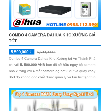
COMBO 4 CAMERA DAHUA KHO XƯỞNG GIÁ
TỐT
5,500,000 ₫
6,500,000 ₫
Combo 4 Camera Dahua Kho Xưởng tại An Thành Phát
chỉ với
5. 500.000 VNĐ
bạn đã sỡ hữu ngay bộ camera
nhà xưởng với 4 mắt camera độ nét 5MP và quay xoay
360 độ không góc chết được quản lý và lưu trữ tập trung
về đầu ghi hình ổ cứng hỗ trợ xem qua tivi