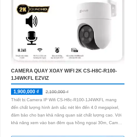
CAMERA QUAY XOAY WIFI 2K CS-H8C-R100-
1J4WKFL EZVIZ
1,900,000 ₫
2,100,000 ₫
Thiết bị Camera IP Wifi CS-H8c-R100-1J4WKFL mang
đến chất lượng hình ảnh sắc nét lên đến 4.0 megapixel,
đảm bảo cho bạn khả năng quan sát chất lượng cao. Với
khả năng xem vào ban đêm qua hồng ngoại 30m, Camera
IP này là sự lựa chọn hoàn hảo cho việc giám sát an ninh.