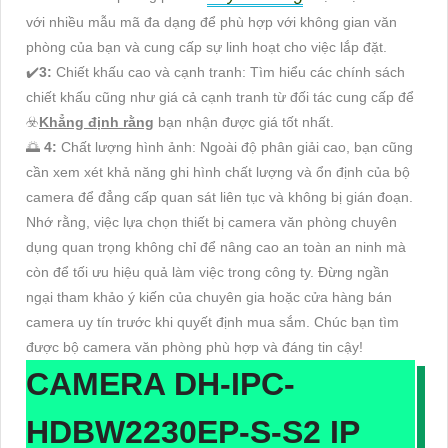
với nhiều mẫu mã đa dạng để phù hợp với không gian văn
phòng của bạn và cung cấp sự linh hoạt cho việc lắp đặt.
✔️
3:
Chiết khấu cao và cạnh tranh: Tìm hiểu các chính sách
chiết khấu cũng như giá cả cạnh tranh từ đối tác cung cấp để
☣️
Khẳng định rằng
bạn nhận được giá tốt nhất.
🌅
4:
Chất lượng hình ảnh: Ngoài độ phân giải cao, bạn cũng
cần xem xét khả năng ghi hình chất lượng và ổn định của bộ
camera để đẳng cấp quan sát liên tục và không bị gián đoạn.
Nhớ rằng, việc lựa chọn thiết bị camera văn phòng chuyên
dụng quan trọng không chỉ để nâng cao an toàn an ninh mà
còn để tối ưu hiệu quả làm việc trong công ty. Đừng ngần
ngại tham khảo ý kiến của chuyên gia hoặc cửa hàng bán
camera uy tín trước khi quyết định mua sắm. Chúc bạn tìm
được bộ camera văn phòng phù hợp và đáng tin cậy!
CAMERA
DH-IPC-
HDBW2230EP-S-S2
IP