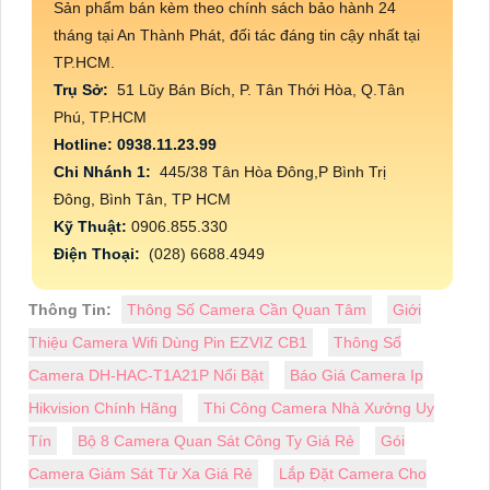
Sản phẩm bán kèm theo chính sách bảo hành 24
tháng tại An Thành Phát, đối tác đáng tin cậy nhất tại
TP.HCM.
Trụ Sở:
51 Lũy Bán Bích, P. Tân Thới Hòa, Q.Tân
Phú, TP.HCM
Hotline: 0938.11.23.99
Chi Nhánh 1:
445/38 Tân Hòa Đông,P Bình Trị
Đông, Bình Tân, TP HCM
Kỹ Thuật:
0906.855.330
Điện Thoại:
(028) 6688.4949
Thông Tin:
Thông Số Camera Cần Quan Tâm
Giới
Thiệu Camera Wifi Dùng Pin EZVIZ CB1
Thông Số
Camera DH-HAC-T1A21P Nổi Bật
Báo Giá Camera Ip
Hikvision Chính Hãng
Thi Công Camera Nhà Xưởng Uy
Tín
Bộ 8 Camera Quan Sát Công Ty Giá Rẻ
Gói
Camera Giám Sát Từ Xa Giá Rẻ
Lắp Đặt Camera Cho