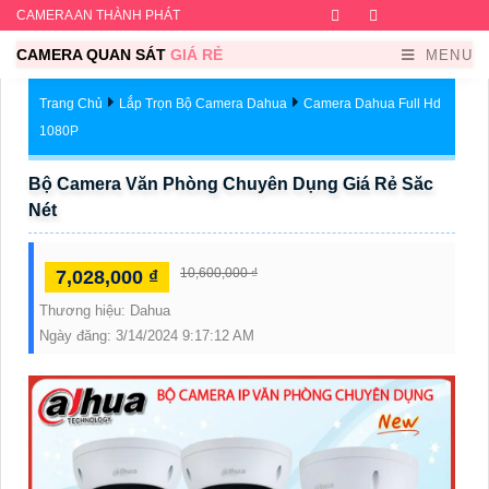
CAMERA AN THÀNH PHÁT
Facebook
Twitter
Instagram
Dribb
CAMERA QUAN SÁT
GIÁ RẺ
MENU
Trang Chủ
Lắp Trọn Bộ Camera Dahua
Camera Dahua Full Hd
1080P
Bộ Camera Văn Phòng Chuyên Dụng Giá Rẻ Săc
Nét
10,600,000 ₫
7,028,000 ₫
Thương hiệu:
Dahua
Ngày đăng:
3/14/2024 9:17:12 AM