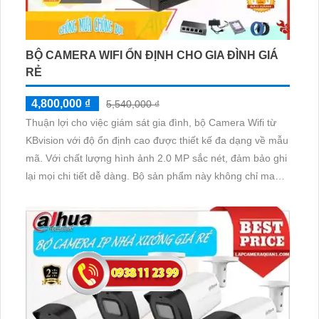
BỘ CAMERA WIFI ỔN ĐỊNH CHO GIA ĐÌNH GIÁ
RẺ
4,800,000 ₫
5,540,000 ₫
Thuận lợi cho việc giám sát gia đình, bộ Camera Wifi từ
KBvision với độ ổn định cao được thiết kế đa dạng về mẫu
mã. Với chất lượng hình ảnh 2.0 MP sắc nét, đảm bảo ghi
lại mọi chi tiết dễ dàng. Bộ sản phẩm này không chỉ mang
lại sự an tâm về an ninh cho gia đình mà còn tích hợp
chiết khấu cao giúp tiết kiệm chi phí