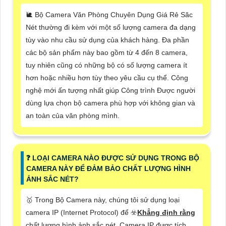
🐌 Bộ Camera Văn Phòng Chuyên Dụng Giá Rẻ Săc
Nét thường đi kèm với một số lượng camera đa dạng
tùy vào nhu cầu sử dụng của khách hàng. Đa phần
các bộ sản phẩm này bao gồm từ 4 đến 8 camera,
tuy nhiên cũng có những bộ có số lượng camera ít
hơn hoặc nhiều hơn tùy theo yêu cầu cụ thể. Công
nghệ mới ấn tượng nhất giúp Công trình Được người
dùng lựa chọn bộ camera phù hợp với không gian và
an toàn của văn phòng mình.
❓ LOẠI CAMERA NÀO ĐƯỢC SỬ DỤNG TRONG BỘ
CAMERA NÀY ĐỂ ĐẢM BẢO CHẤT LƯỢNG HÌNH
ẢNH SẮC NÉT?
🥇 Trong Bộ Camera này, chúng tôi sử dụng loại
camera IP (Internet Protocol) để ☣️
Khẳng định rằng
chất lượng hình ảnh sắc nét. Camera IP được tích