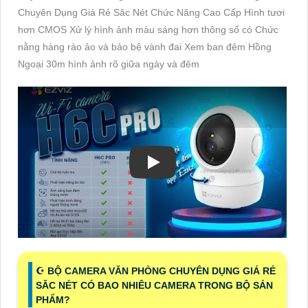
Chuyên Dụng Giá Rẻ Săc Nét Chức Năng Cao Cấp Hình tươi
hơn CMOS Xử lý hình ảnh màu sáng hơn thông số có Chức
nằng hàng rào ảo và bảo bệ vành đai Xem ban đêm Hồng
Ngoại 30m hình ảnh rõ giữa ngày và đêm
☪ BỘ CAMERA VĂN PHÒNG CHUYÊN DỤNG GIÁ RẺ
SĂC NÉT CÓ BAO NHIÊU CAMERA TRONG BỘ SẢN
PHẨM?