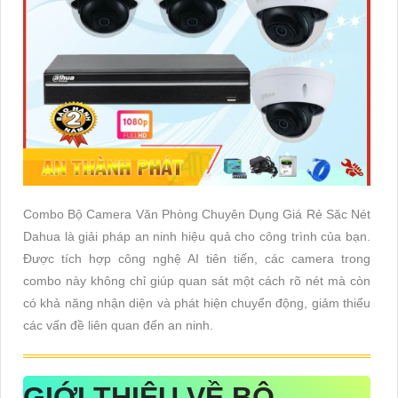
Combo Bộ Camera Văn Phòng Chuyên Dụng Giá Rẻ Săc Nét
Dahua là giải pháp an ninh hiệu quả cho công trình của bạn.
Được tích hợp công nghệ AI tiên tiến, các camera trong
combo này không chỉ giúp quan sát một cách rõ nét mà còn
có khả năng nhận diện và phát hiện chuyển động, giảm thiểu
các vấn đề liên quan đến an ninh.
GIỚI THIỆU VỀ
BỘ