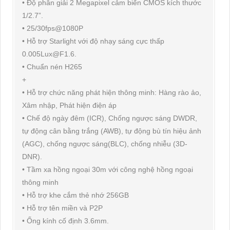
• Độ phân giải 2 Megapixel cảm biến CMOS kích thước
1/2.7”.
• 25/30fps@1080P
• Hỗ trợ Starlight với độ nhạy sáng cực thấp
0.005Lux@F1.6.
• Chuẩn nén H265
+
• Hỗ trợ chức năng phát hiện thông minh: Hàng rào ảo,
Xâm nhập, Phát hiện điện áp
• Chế độ ngày đêm (ICR), Chống ngược sáng DWDR,
tự động cân bằng trắng (AWB), tự động bù tín hiệu ảnh
(AGC), chống ngược sáng(BLC), chống nhiễu (3D-
DNR).
• Tầm xa hồng ngoại 30m với công nghệ hồng ngoại
thông minh
• Hỗ trợ khe cắm thẻ nhớ 256GB
• Hỗ trợ tên miền và P2P
• Ống kính cố định 3.6mm.