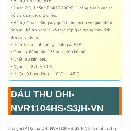
• Hỗ trợ 1 ổ cứng 8TB.
• 2 usd 2.0, 1 cổng RJ4(10/100M), 1 cổng audio vào ra
hỗ trợ đàm thoại 2 chiều.
• Hỗ trợ điều khiển quay quét thông minh với giao thức
dahua, hỗ trợ xem lại và trực tiếp qua mạng máy tính,
thiết bị di động
• Hỗ trợ cấu hình thông minh qua P2P.
• Quản lý đồng thời 128 tài khoản kết nối.
• Chất liệu kim loại.
• Nguồn : DC12V 1.5A
• Nhiệt độ hoạt động : -10°C ~ +45°C.
ĐẦU THU
DHI-
NVR1104HS-S3/H
-VN
Đầu ghi IP Dahua
DHI-NVR1104HS-S3/H
-VN là một thiết bị