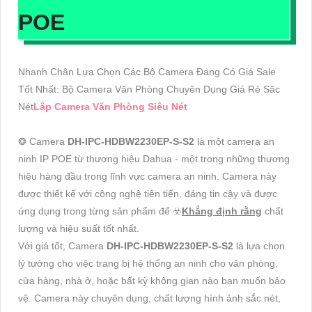
POE
Nhanh Chân Lựa Chọn Các Bộ Camera Đang Có Giá Sale
Tốt Nhất: Bộ Camera Văn Phòng Chuyên Dụng Giá Rẻ Săc
Nét
Lắp Camera Văn Phòng Siêu Nét
❂ Camera
DH-IPC-HDBW2230EP-S-S2
là một camera an
ninh IP POE từ thương hiệu Dahua - một trong những thương
hiệu hàng đầu trong lĩnh vực camera an ninh. Camera này
được thiết kế với công nghệ tiên tiến, đáng tin cậy và được
ứng dụng trong từng sản phẩm để ☣️
Khẳng định rằng
chất
lượng và hiệu suất tốt nhất.
Với giá tốt, Camera
DH-IPC-HDBW2230EP-S-S2
là lựa chọn
lý tưởng cho việc trang bị hệ thống an ninh cho văn phòng,
cửa hàng, nhà ở, hoặc bất kỳ không gian nào bạn muốn bảo
vệ. Camera này chuyên dụng, chất lượng hình ảnh sắc nét,