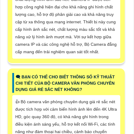
hợp công nghệ hiện đại cho khả năng ghi hình chất
lượng cao, hỗ trợ độ phân giải cao và khả năng truy
cập từ xa thông qua mạng internet. Thiết bị này cung
cấp hình ảnh sắc nét, chất lượng màu sắc tốt và khả
năng xử lý hình ảnh mượt mà. Với sự kết hợp giữa
camera IP và các công nghệ hỗ trợ, Bộ Camera đẳng
cấp mang đến trải nghiệm quan sát tốt nhất.
🗨️ BẠN CÓ THỂ CHO BIẾT THÔNG SỐ KỸ THUẬT
CHI TIẾT CỦA BỘ CAMERA VĂN PHÒNG CHUYÊN
DỤNG GIÁ RẺ SĂC NÉT KHÔNG?
👍 Bộ camera văn phòng chuyên dụng giá rẻ sắc nét
được tích hợp với cảm biến hình ảnh lên đến 4K Ultra
HD, góc quay 360 độ, có khả năng ghi hình trong
điều kiện ánh sáng yếu, hỗ trợ kết nối Wi-Fi, các tính
năng như đàm thoại hai chiều, cảnh báo chuyển