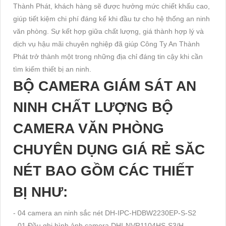
Thành Phát, khách hàng sẽ được hưởng mức chiết khấu cao,
giúp tiết kiệm chi phí đáng kể khi đầu tư cho hệ thống an ninh
văn phòng. Sự kết hợp giữa chất lượng, giá thành hợp lý và
dịch vụ hậu mãi chuyên nghiệp đã giúp Công Ty An Thành
Phát trở thành một trong những địa chỉ đáng tin cậy khi cần
tìm kiếm thiết bị an ninh.
BỘ CAMERA GIÁM SÁT AN
NINH CHẤT LƯỢNG BỘ
CAMERA VĂN PHÒNG
CHUYÊN DỤNG GIÁ RẺ SĂC
NÉT BAO GỒM CÁC THIẾT
BỊ NHƯ:
- 04 camera an ninh sắc nét DH-IPC-HDBW2230EP-S-S2
- 01 Đầu ghi hình ảnh camera DHI-NVR1104HS-S3/H