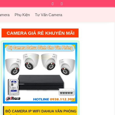
Facebook
Twitter
Instagram
Dribbble
amera
Phụ Kiện
Tư Vấn Camera
CAMERA GIÁ RẺ KHUYẾN MÃI
BỘ CAMERA IP WIFI DAHUA VĂN PHÒNG