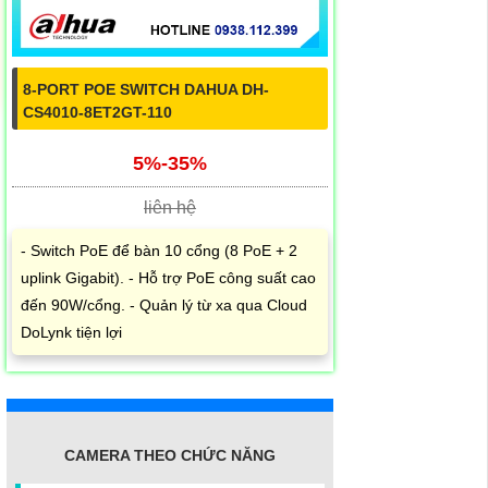
8-PORT POE SWITCH DAHUA DH-
CS4010-8ET2GT-110
5%-35%
liên hệ
- Switch PoE để bàn 10 cổng (8 PoE + 2
uplink Gigabit). - Hỗ trợ PoE công suất cao
đến 90W/cổng. - Quản lý từ xa qua Cloud
DoLynk tiện lợi
CAMERA THEO CHỨC NĂNG