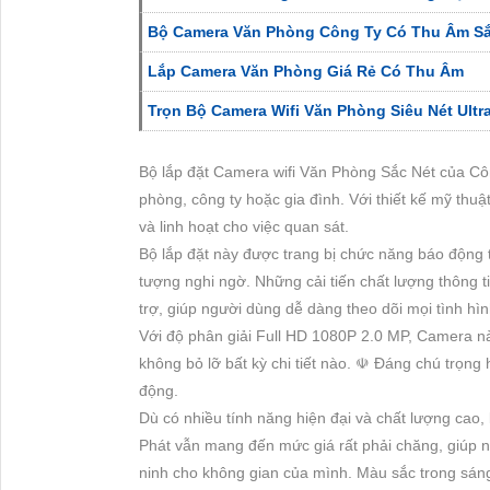
Bộ Camera Văn Phòng Công Ty Có Thu Âm Sắ
Lắp Camera Văn Phòng Giá Rẻ Có Thu Âm
Trọn Bộ Camera Wifi Văn Phòng Siêu Nét Ultr
Bộ lắp đặt Camera wifi Văn Phòng Sắc Nét của Côn
phòng, công ty hoặc gia đình. Với thiết kế mỹ thu
và linh hoạt cho việc quan sát.
Bộ lắp đặt này được trang bị chức năng báo động t
tượng nghi ngờ. Những cải tiến chất lượng thông 
trợ, giúp người dùng dễ dàng theo dõi mọi tình hì
Với độ phân giải Full HD 1080P 2.0 MP, Camera này
không bỏ lỡ bất kỳ chi tiết nào. ☫ Đáng chú trọng 
động.
Dù có nhiều tính năng hiện đại và chất lượng cao,
Phát vẫn mang đến mức giá rất phải chăng, giúp ng
ninh cho không gian của mình. Màu sắc trong sáng,