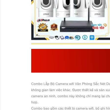
NÊN CHỌN
LẮP BỘ
SẮC NÉT
LÝ DO CHÍ
Combo Lắp Bộ Camera wifi Văn Phòng Sắc Nét Dahu
không gian làm việc khác. Được thiết kế và sản xu
camera an ninh, combo này không chỉ mang lại ch
hợp.
Combo bao gồm các thiết bị camera wifi, bộ ghi h