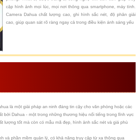
cập hình ảnh mọi lúc, mọi nơi thông qua smartphone, máy tính.
Camera Dahua chất lượng cao, ghi hình sắc nét, độ phân giải
cao, giúp quan sát rõ ràng ngay cả trong điều kiện ánh sáng yếu
 CAMERA WIFI VĂN PHÒNG
NH GIÁ TỐT
a là một giải pháp an ninh đáng tin cậy cho văn phòng hoặc các
ất bởi Dahua - một trong những thương hiệu nổi tiếng trong lĩnh vực
ất lượng tốt mà còn có mẫu mã đẹp, hình ảnh sắc nét và giá phù
ình và phần mềm quản lý, có khả năng truy cập từ xa thông qua