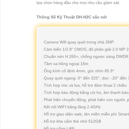
lựa chọn hàng đầu cho mọi nhu cầu giám sát.
Thông Số Kỹ Thuật DH-H2C sắc nét
. Camera Wifi quay quét trong nhà 2MP
. Cảm biến 1/2.8" CMOS, độ phân giải 2.0 MP 2
. Chuẩn nén H.265+, chống ngược sáng DWDR
. Tầm xa hồng ngoại 15m
. Ống kính cố định 4mm, góc nhìn 85.9°
. Quay quét ngang: 0° đến 325°, dọc: -20° đến 10
. Tích hợp mic và loa, hỗ trợ đàm thoại 2 chiều
. Tích hợp báo động bằng còi hú, âm thanh báo 
. Phát hiện chuyển động, phát hiện con người, 
. Kết nối WIFI băng tầng 2.4GHz
. Hỗ trợ giao diện web, tên miền miễn phí Smar
. Hỗ trợ khe cắm thẻ nhớ 512GB
. Hỗ trợ cổng LAN