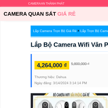
CAMERA AN THÀNH PHÁT
CAMERA QUAN SÁT
GIÁ RẺ
Lắp Camera Trọn Bộ Giá Rẻ
Lắp Trọn Bộ Cam
Lắp Bộ Camera Wifi Văn Ph
5,800,000 ₫
4,264,000 ₫
Thương hiệu:
Dahua
Ngày đăng:
3/14/2024 3:14:14 PM