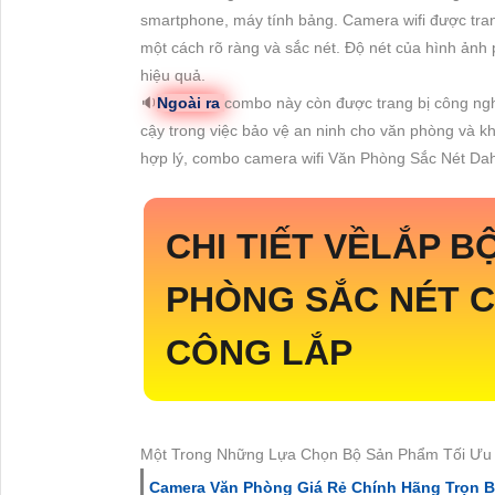
smartphone, máy tính bảng. Camera wifi được tran
một cách rõ ràng và sắc nét. Độ nét của hình ảnh 
hiệu quả.
🔉
Ngoài ra
combo này còn được trang bị công ngh
cậy trong việc bảo vệ an ninh cho văn phòng và khô
hợp lý, combo camera wifi Văn Phòng Sắc Nét Dahu
CHI TIẾT VỀ
LẮP B
PHÒNG SẮC NÉT
C
CÔNG LẮP
Một Trong Những Lựa Chọn Bộ Sản Phẩm Tối Ưu Có 
Camera Văn Phòng Giá Rẻ Chính Hãng Trọn 