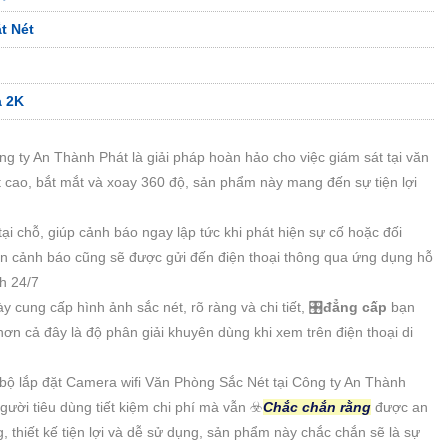
t Nét
a 2K
g ty An Thành Phát là giải pháp hoàn hảo cho việc giám sát tại văn
ật cao, bắt mắt và xoay 360 độ, sản phẩm này mang đến sự tiện lợi
ại chỗ, giúp cảnh báo ngay lập tức khi phát hiện sự cố hoặc đối
tin cảnh báo cũng sẽ được gửi đến điện thoại thông qua ứng dụng hỗ
nh 24/7
 cung cấp hình ảnh sắc nét, rõ ràng và chi tiết, 🎛
đẳng cấp
bạn
hơn cả đây là độ phân giải khuyên dùng khi xem trên điện thoại di
 bộ lắp đặt Camera wifi Văn Phòng Sắc Nét tại Công ty An Thành
ười tiêu dùng tiết kiệm chi phí mà vẫn ☣️
Chắc chắn rằng
được an
 thiết kế tiện lợi và dễ sử dụng, sản phẩm này chắc chắn sẽ là sự