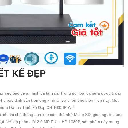
ẾT KẾ ĐẸP
 việc bảo vệ an ninh và tài sản. Trong đó, loại camera được trang
u vực định sẵn trên ống kính là lựa chọn phổ biến hiện nay. Một
mera Dahua Thiết kế Đẹp
DH-H2C
IP Wifi.
ữ liệu tại chỗ thông qua khe cắm thẻ nhớ Micro SD, giúp người dùng
n lợi. Với độ phân giải 2.0 MP FULL HD 1080P, sản phẩm này mang