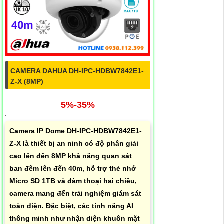
CAMERA DAHUA DH-IPC-HDBW7842E1-
Z-X (8MP)
5%-35%
Camera IP Dome DH-IPC-HDBW7842E1-
Z-X là thiết bị an ninh có độ phân giải
cao lên đến 8MP khả năng quan sát
ban đêm lên đến 40m, hỗ trợ thẻ nhớ
Micro SD 1TB và đàm thoại hai chiều,
camera mang đến trải nghiệm giám sát
toàn diện. Đặc biệt, các tính năng AI
thông minh như nhận diện khuôn mặt