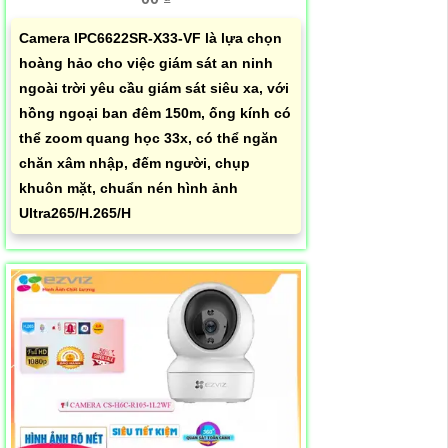
Camera IPC6622SR-X33-VF là lựa chọn
hoàng hảo cho việc giám sát an ninh
ngoài trời yêu cầu giám sát siêu xa, với
hồng ngoại ban đêm 150m, ống kính có
thể zoom quang học 33x, có thể ngăn
chăn xâm nhập, đếm người, chụp
khuôn mặt, chuẩn nén hình ảnh
Ultra265/H.265/H