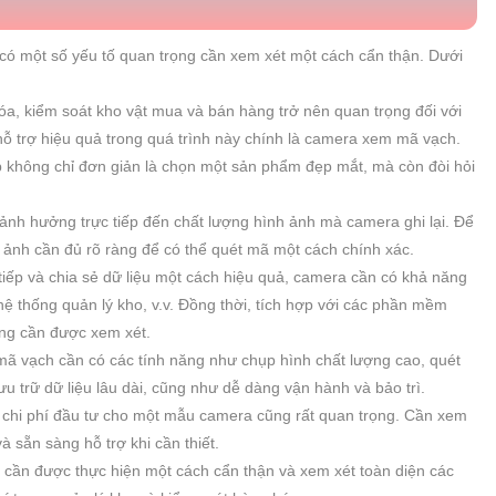
có một số yếu tố quan trọng cần xem xét một cách cẩn thận. Dưới
óa, kiểm soát kho vật mua và bán hàng trở nên quan trọng đối với
hỗ trợ hiệu quả trong quá trình này chính là camera xem mã vạch.
 không chỉ đơn giản là chọn một sản phẩm đẹp mắt, mà còn đòi hỏi
ảnh hưởng trực tiếp đến chất lượng hình ảnh mà camera ghi lại. Để
ảnh cần đủ rõ ràng để có thể quét mã một cách chính xác.
tiếp và chia sẻ dữ liệu một cách hiệu quả, camera cần có khả năng
, hệ thống quản lý kho, v.v. Đồng thời, tích hợp với các phần mềm
ũng cần được xem xét.
 vạch cần có các tính năng như chụp hình chất lượng cao, quét
 trữ dữ liệu lâu dài, cũng như dễ dàng vận hành và bảo trì.
 chi phí đầu tư cho một mẫu camera cũng rất quan trọng. Cần xem
à sẵn sàng hỗ trợ khi cần thiết.
cần được thực hiện một cách cẩn thận và xem xét toàn diện các