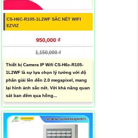
CS-H6C-R105-1L2WF SẮC NÉT WIFI
EZVIZ
950,000 ₫
1,150,000 ₫
Thiết bị Camera IP Wifi CS-H6c-R105-
1L2WF là sự lựa chọn lý tưởng với độ
phân giải lên đến 2.0 megapixel, mang
lại hình ảnh sắc nét. Với khả năng quan
sát ban đêm qua hồng...