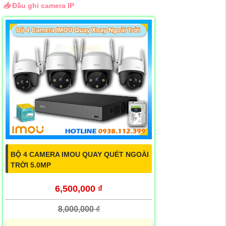
📥
Đầu ghi camera IP
BỘ 4 CAMERA IMOU QUAY QUÉT NGOÀI
TRỜI 5.0MP
6,500,000 ₫
8,000,000 ₫