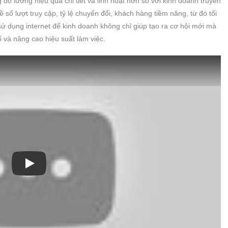
đo lường hiệu quả chi tiết và linh hoạt hơn so với kinh doanh truyền
ề số lượt truy cập, tỷ lệ chuyển đổi, khách hàng tiềm năng, từ đó tối
ử dụng internet để kinh doanh không chỉ giúp tạo ra cơ hội mới mà
 và nâng cao hiệu suất làm việc.
Xem video Camera Xem Mã Vạch Chuyên Dụng