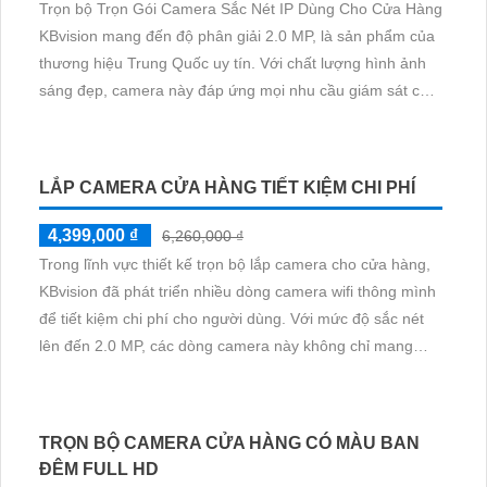
Camera Phù Hợp Sử Dụng Trong Cửa Hàng
Lắp Camera
Quản Lý Đóng Hàng
Camera Wifi Giá Rẻ Loại Nào Tốt
Camera Imou 2 Mắt Trong Nhà IPC-S2XP-10M0WED
Lắp Đặt camera gia đình full color
Lắp Đặt Camera Kho
Hàng Giá Rẻ
Lắp Đặt Camera Cho Bến Xe
Lắp
Camera Văn Phòng Giá Rẻ Có Thu Âm
CAMERA QUAN SÁT ĐỀ XUẤT