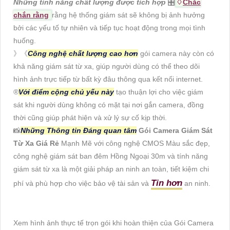
Những tính năng chất lượng được tích hợp
🎛
♢
Chắc
chắn rằng
rằng hệ thống giám sát sẽ không bị ảnh hưởng
bởi các yếu tố tự nhiên và tiếp tục hoạt động trong mọi tình
huống.
》《
Công nghệ chất lượng cao hơn
gói camera này còn có
khả năng giám sát từ xa, giúp người dùng có thể theo dõi
hình ảnh trực tiếp từ bất kỳ đâu thông qua kết nối internet.
®️
Với điểm cộng chủ yếu này
tạo thuận lợi cho việc giám
sát khi người dùng không có mặt tại nơi gắn camera, đồng
thời cũng giúp phát hiện và xử lý sự cố kịp thời.
📸
Những Thông tin Đáng quan tâm
Gói Camera Giám Sát
Từ Xa Giá Rẻ
Mạnh Mẽ với công nghệ CMOS Màu sắc đẹp,
công nghệ giám sát ban đêm Hồng Ngoại 30m và tính năng
giám sát từ xa là một giải pháp an ninh an toàn, tiết kiệm chi
Tin hơn
phí và phù hợp cho việc bảo vệ tài sản và
an ninh.