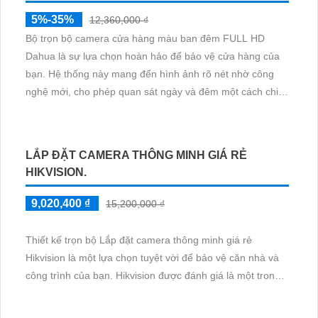
TRỌN GÓI CAMERA SẮC NÉT IP DÙNG CHO
CỬA HÀNG
4,399,000 ₫
6,260,000 ₫
Trọn bộ Trọn Gói Camera Sắc Nét IP Dùng Cho Cửa Hàng
KBvision mang đến độ phân giải 2.0 MP, là sản phẩm của
thương hiệu Trung Quốc uy tín. Với chất lượng hình ảnh
sáng đẹp, camera này đáp ứng mọi nhu cầu giám sát cho
cửa hàng của bạn. Thiết kế tổng thể tinh tế và hiện đại, bộ
trọn gói này bao gồm một loạt các camera IP chất lượng