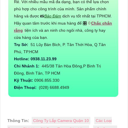
và nhu cầu lắp đặt của Quý khách hàng.
=>>> Báo giá cụ thể và cam kết giá rẻ nhất thị trường.
=>>> Bán hàng đặt uy tín lên hàng đầu nói không với hàng
kém chất lượng
=>>> Nhân viên kỹ thuật hướng dẫn tận tình cho Quý khách
hàng sử dụng camera trên tivi, điện thoại, Ipad, máy tính bàn
và laptop. Hướng dẫn cách đổi mật khẩu để bảo mật thông
tin tuyệt đối cho Ngôi Nhà của Bạn.
💎 Cam kết: Hệ thống lắp đặt chính hãng, bảo hành nhanh
chóng.
CÔNG TY TNHH TM-
DV AN THÀNH PHÁT
Dahua là thương hiệu việt chất lượng cao, chuyên