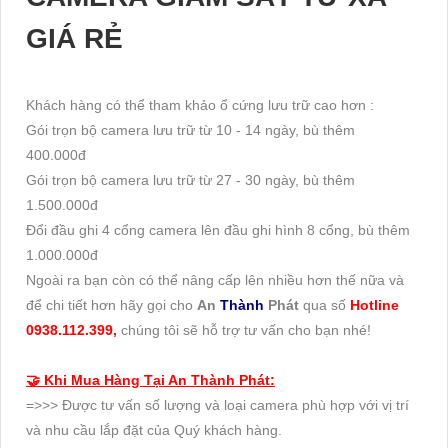
- liên quan đến các vấn đề về dây, nếu số lượng dây cần để
thi công bộ camera quá 50m thì chúng tôi tính theo giá 6.000
VNĐ/ mét
- và đối với dịch vụ đi dây an toàn, thi công dây trong ống
ruột gà thì chúng tôi hỗ trợ thi công với giá 10.000 VNĐ/ mét
và được tính theo số lượng thi công thực tế.
- đối với kiểu thi công thẫm mỹ đi dây trong nẹp điện thì tính
theo số lượng thi công thực tế với bảng giá của chúng tôi là
15.000 VNĐ/ mét
- bảo hành các thiết bị camera và đầu ghi hình với tháng gian
lên đến 24 tháng, và đổi mới hoàn toàn với các sản phẩm
trong tuần đầu tiên sử dụng nếu phát hiện bị lỗi từ các thiết bị
camera và đầu ghi được cung cấp
💾 BÁO GIÁ CHI PHÍ NÂNG
CẤP HỆ THỐNG GÓI