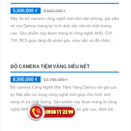
9,020,400 ₫
15,200,000 ₫
Thiết kế trọn bộ Lắp đặt camera thông minh giá rẻ
Hikvision là một lựa chọn tuyệt vời để bảo vệ căn nhà và
công trình của bạn. Hikvision được đánh giá là một trong
những thương hiệu hàng đầu trong lĩnh vực camera an
ninh, mang đến sự chuyên nghiệp và độ tin cậy cao.
Camera này được tích hợp công nghệ Trong và Nét cả
ngày và đêm với độ phân giải 2
CAMERA WIFI KHÔNG DÂY GIÁ RẺ