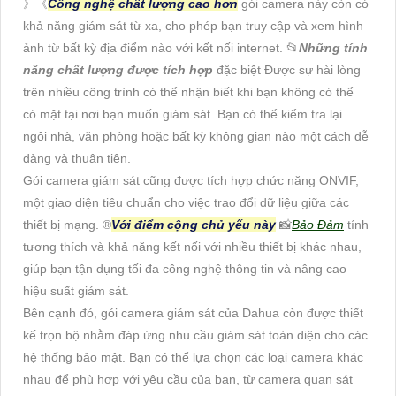
》《
Công nghệ chất lượng cao hơn
gói camera này còn có
khả năng giám sát từ xa, cho phép bạn truy cập và xem hình
ảnh từ bất kỳ địa điểm nào với kết nối internet. 📂
Những tính
năng chất lượng được tích hợp
đặc biệt Được sự hài lòng
trên nhiều công trình có thể nhận biết khi bạn không có thể
có mặt tại nơi bạn muốn giám sát. Bạn có thể kiểm tra lại
ngôi nhà, văn phòng hoặc bất kỳ không gian nào một cách dễ
dàng và thuận tiện.
Gói camera giám sát cũng được tích hợp chức năng ONVIF,
một giao diện tiêu chuẩn cho việc trao đổi dữ liệu giữa các
thiết bị mạng. ®️
Với điểm cộng chủ yếu này
📸
Bảo Đảm
tính
tương thích và khả năng kết nối với nhiều thiết bị khác nhau,
giúp bạn tận dụng tối đa công nghệ thông tin và nâng cao
hiệu suất giám sát.
Bên cạnh đó, gói camera giám sát của Dahua còn được thiết
kế trọn bộ nhằm đáp ứng nhu cầu giám sát toàn diện cho các
hệ thống bảo mật. Bạn có thể lựa chọn các loại camera khác
nhau để phù hợp với yêu cầu của bạn, từ camera quan sát