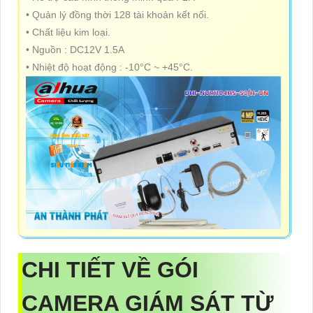
• Quản lý đồng thời 128 tài khoản kết nối.
• Chất liệu kim loại.
• Nguồn : DC12V 1.5A
• Nhiệt độ hoạt động : -10°C ~ +45°C.
CHI TIẾT VỀ
GÓI
CAMERA GIÁM SÁT TỪ