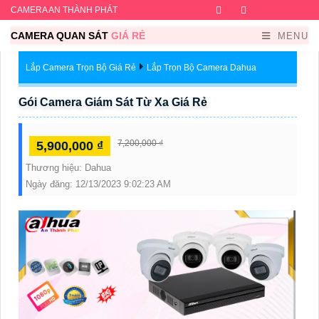
CAMERA AN THÀNH PHÁT
Facebook
Twitter
Instagram
Dribb
CAMERA QUAN SÁT
GIÁ RẺ
MENU
Lắp Camera Trọn Bộ Giá Rẻ
Lắp Trọn Bộ Camera Dahua
Gói Camera Giám Sát Từ Xa Giá Rẻ
7,200,000 ₫
5,900,000 ₫
Thương hiệu:
Dahua
Ngày đăng:
12/13/2023 9:02:23 AM