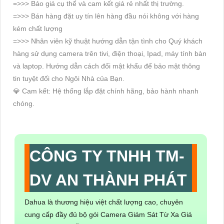
CAMERA GIÁM SÁT TỪ XA
GIÁ RẺ
Khách hàng có thể tham khảo ổ cứng lưu trữ cao hơn :
Gói trọn bộ camera lưu trữ từ 10 - 14 ngày, bù thêm
400.000đ
Gói trọn bộ camera lưu trữ từ 27 - 30 ngày, bù thêm
1.500.000đ
Đổi đầu ghi 4 cổng camera lên đầu ghi hình 8 cổng, bù thêm
1.000.000đ
Ngoài ra bạn còn có thể nâng cấp lên nhiều hơn thế nữa và
để chi tiết hơn hãy gọi cho
An
Thành
Phát
qua số
Hotline
0938.112.399,
chúng tôi sẽ hỗ trợ tư vấn cho bạn nhé!
🤝 Khi Mua Hàng Tại An Thành Phát:
=>>> Được tư vấn số lượng và loại camera phù hợp với vị trí