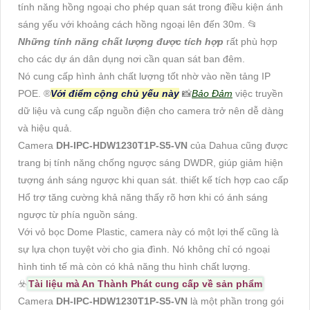
tính năng hồng ngoại cho phép quan sát trong điều kiện ánh
sáng yếu với khoảng cách hồng ngoại lên đến 30m. 📂
Những tính năng chất lượng được tích hợp
rất phù hợp
cho các dự án dân dụng nơi cần quan sát ban đêm.
Nó cung cấp hình ảnh chất lượng tốt nhờ vào nền tảng IP
POE. ®️
Với điểm cộng chủ yếu này
📸
Bảo Đảm
việc truyền
dữ liệu và cung cấp nguồn điện cho camera trở nên dễ dàng
và hiệu quả.
Camera
DH-IPC-HDW1230T1P-S5-VN
của Dahua cũng được
trang bị tính năng chống ngược sáng DWDR, giúp giảm hiện
tượng ánh sáng ngược khi quan sát. thiết kế tích hợp cao cấp
Hổ trợ tăng cường khả năng thấy rõ hơn khi có ánh sáng
ngược từ phía nguồn sáng.
Với vỏ bọc Dome Plastic, camera này có một lợi thế cũng là
sự lựa chọn tuyệt vời cho gia đình. Nó không chỉ có ngoại
hình tinh tế mà còn có khả năng thu hình chất lượng.
☣️
Tài liệu mà An Thành Phát cung cấp về sản phẩm
Camera
DH-IPC-HDW1230T1P-S5-VN
là một phần trong gói