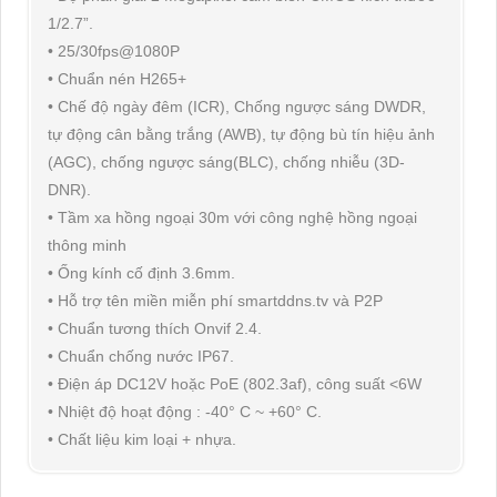
1/2.7”.
• 25/30fps@1080P
• Chuẩn nén H265+
• Chế độ ngày đêm (ICR), Chống ngược sáng DWDR,
tự động cân bằng trắng (AWB), tự động bù tín hiệu ảnh
(AGC), chống ngược sáng(BLC), chống nhiễu (3D-
DNR).
• Tầm xa hồng ngoại 30m với công nghệ hồng ngoại
thông minh
• Ống kính cố định 3.6mm.
• Hỗ trợ tên miền miễn phí smartddns.tv và P2P
• Chuẩn tương thích Onvif 2.4.
• Chuẩn chống nước IP67.
• Điện áp DC12V hoặc PoE (802.3af), công suất <6W
• Nhiệt độ hoạt động : -40° C ~ +60° C.
• Chất liệu kim loại + nhựa.