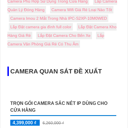
cung cấp đầy đủ bộ gói Camera Giám Sát Từ Xa Giá
Rẻ. Với nhiều mẫu mã đa dạng, bạn có thể lựa chọn
phù hợp cho công trình của mình. Sản phẩm chính
hãng và được 📸
Bảo Đảm
dịch vụ tốt nhất tại TPHCM.
Hãy quan tâm trước khi mua hàng để 🎛
♢
Chắc chắn
rằng
tiện ích và an ninh cho ngôi nhà, công ty hay
cửa hàng của bạn.
Trụ Sở:
51 Lũy Bán Bích, P. Tân Thới Hòa, Q.Tân
Phú, TP.HCM
Hotline: 0938.11.23.99
Chi Nhánh 1:
445/38 Tân Hòa Đông,P Bình Trị
Đông, Bình Tân, TP HCM
Kỹ Thuật:
0906.855.330
Điện Thoại:
(028) 6688.4949
Thông Tin:
Công Ty Lắp Camera Quận 10
Các Loại