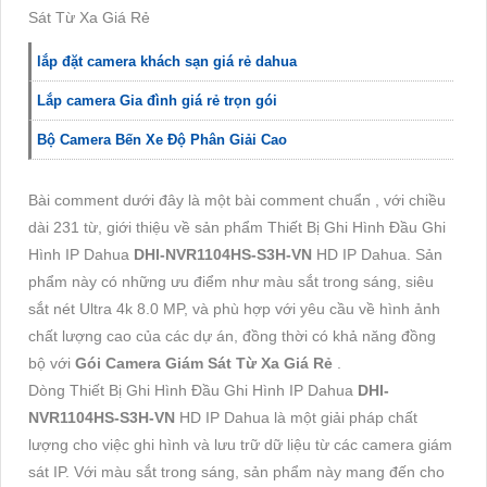
Sát Từ Xa Giá Rẻ
lắp đặt camera khách sạn giá rẻ dahua
Lắp camera Gia đình giá rẻ trọn gói
Bộ Camera Bến Xe Độ Phân Giải Cao
Bài comment dưới đây là một bài comment chuẩn , với chiều
dài 231 từ, giới thiệu về sản phẩm Thiết Bị Ghi Hình Đầu Ghi
Hình IP Dahua
DHI-NVR1104HS-S3H-VN
HD IP Dahua. Sản
phẩm này có những ưu điểm như màu sắt trong sáng, siêu
sắt nét Ultra 4k 8.0 MP, và phù hợp với yêu cầu về hình ảnh
chất lượng cao của các dự án, đồng thời có khả năng đồng
bộ với
Gói Camera Giám Sát Từ Xa Giá Rẻ
.
Dòng Thiết Bị Ghi Hình Đầu Ghi Hình IP Dahua
DHI-
NVR1104HS-S3H-VN
HD IP Dahua là một giải pháp chất
lượng cho việc ghi hình và lưu trữ dữ liệu từ các camera giám
sát IP. Với màu sắt trong sáng, sản phẩm này mang đến cho