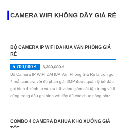
cao, kết nối mạng dễ dàng và tích hợp nhiều tính năng
thông minh
LẮP CAMERA CỬA HÀNG TIẾT KIỆM CHI PHÍ
4,399,000 ₫
6,260,000 ₫
Trong lĩnh vực thiết kế trọn bộ lắp camera cho cửa hàng,
KBvision đã phát triển nhiều dòng camera wifi thông mình
để tiết kiệm chi phí cho người dùng. Với mức độ sắc nét
lên đến 2.0 MP, các dòng camera này không chỉ mang