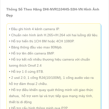
Thông Số Theo Hãng DHI-NVR1104HS-S3H-VN Hình Ảnh
Đẹp
• Đầu ghi hình 4 kênh camera IP.
• Chuẩn nén hình ảnh H.265+/H.264 với hai luồng dữ liệu.
• Hỗ trợ hiển thị 1CH 8M hoặc 4CH 1080P.
• Băng thông đầu vào max 80Mpb.
• Hỗ trợ lên đến camera 8MP.
• Hỗ trợ kết nối nhiều thương hiệu camera với chuẩn
tương thích Onvif 2.4
• Hỗ trợ 1 ổ cứng 8TB.
• 2 usd 2.0, 1 cổng RJ4(10/100M), 1 cổng audio vào ra
hỗ trợ đàm thoại 2 chiều.
• Hỗ trợ điều khiển quay quét thông minh với giao thức
dahua, hỗ trợ xem lại và trực tiếp qua mạng máy tính,
thiết bị di động
• Hỗ trợ cấu hình thông minh qua P2P.