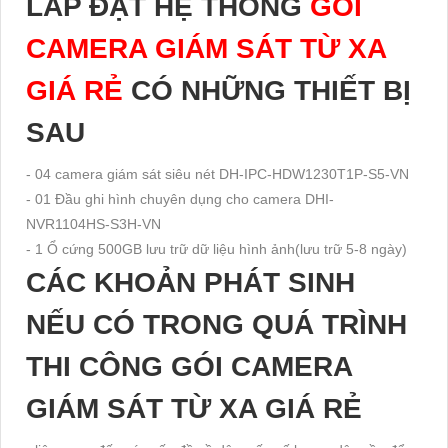
Giới Thiệu Về chất lượng hình ảnh của Gói Camera Giám Sát
Từ Xa Giá Rẻ siêu sáng và đẹp 2.0 MP Sắt nét phù hợp giám
sát qua điện thoại Tại An Thành Phát