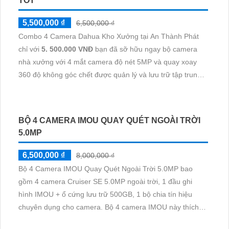
đến chất lượng hình ảnh tốt mà còn tích hợp công nghệ
hiện đại
TRỌN BỘ CAMERA CỬA HÀNG CÓ MÀU BAN
ĐÊM FULL HD
5%-35%
12,360,000 ₫
Bộ trọn bộ camera cửa hàng màu ban đêm FULL HD