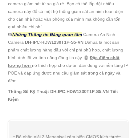
camera giám sát từ xa giá rẻ. Bạn có thể lắp đặt nhiều
camera này để có một hệ thống giám sát an ninh toàn diện
cho căn nhà hoặc văn phòng của mình mà không cần tốn
quá nhiều chi phí.
📸
Những Thông tin Đáng quan tâm
Camera An Ninh
Camera
DH-IPC-HDW1230T1P-S5-VN
Dahua là một sản
phẩm chất lượng hàng đầu với chi phí phù hợp, chất lượng
hình ảnh tốt và tính năng đáng tin cậy. 🤖️
Đặc điểm chất
lượng hơn
nó thích hợp cho dự án dân dụng với nền tảng IP
POE và đáp ứng được nhu cầu giám sát trong cả ngày và
đêm.
Thông Số Kỹ Thuật DH-IPC-HDW1230T1P-S5-VN Tiết
Kiệm
• Độ phân giải 2 Megapixel cảm biến CMOS kích thước