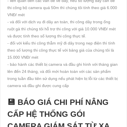
LẮP ĐẶT HỆ THỐNG
GÓI
CAMERA GIÁM SÁT TỪ XA
GIÁ RẺ
CÓ NHỮNG THIẾT BỊ
SAU
- 04 camera giám sát siêu nét DH-IPC-HDW1230T1P-S5-VN
- 01 Đầu ghi hình chuyên dụng cho camera DHI-
NVR1104HS-S3H-VN
- 1 Ổ cứng 500GB lưu trữ dữ liệu hình ảnh(lưu trữ 5-8 ngày)
CÁC KHOẢN PHÁT SINH
NẾU CÓ TRONG QUÁ TRÌNH
THI CÔNG GÓI CAMERA
GIÁM SÁT TỪ XA GIÁ RẺ