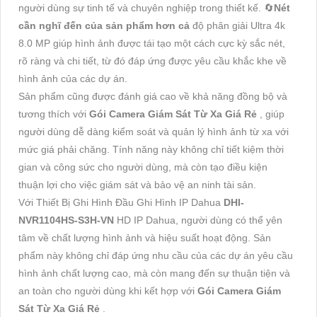
người dùng sự tinh tế và chuyên nghiệp trong thiết kế. 🔄
Nét
cần nghĩ đến của sản phẩm hơn cả
độ phân giải Ultra 4k
8.0 MP giúp hình ảnh được tái tạo một cách cực kỳ sắc nét,
rõ ràng và chi tiết, từ đó đáp ứng được yêu cầu khắc khe về
hình ảnh của các dự án.
Sản phẩm cũng được đánh giá cao về khả năng đồng bộ và
tương thích với
Gói Camera Giám Sát Từ Xa Giá Rẻ
, giúp
người dùng dễ dàng kiểm soát và quản lý hình ảnh từ xa với
mức giá phải chăng. Tính năng này không chỉ tiết kiệm thời
gian và công sức cho người dùng, mà còn tạo điều kiện
thuận lợi cho việc giám sát và bảo vệ an ninh tài sản.
Với Thiết Bị Ghi Hình Đầu Ghi Hình IP Dahua
DHI-
NVR1104HS-S3H-VN
HD IP Dahua, người dùng có thể yên
tâm về chất lượng hình ảnh và hiệu suất hoạt động. Sản
phẩm này không chỉ đáp ứng nhu cầu của các dự án yêu cầu
hình ảnh chất lượng cao, mà còn mang đến sự thuận tiện và
an toàn cho người dùng khi kết hợp với
Gói Camera Giám
Sát Từ Xa Giá Rẻ
.