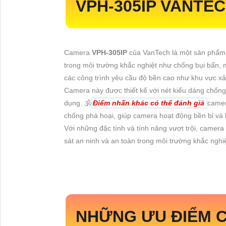
VPH-305IP
VANTEC
Camera
VPH-305IP
của VanTech là một sản phẩm 
trong môi trường khắc nghiệt như chống bụi bẩn, m
các công trình yêu cầu độ bền cao như khu vực xâ
Camera này được thiết kế với nét kiểu dáng chống
dụng. 🕉️
Điểm nhấn khác có thể đánh giá
came
chống phá hoại, giúp camera hoạt động bền bỉ và 
Với những đặc tính và tính năng vượt trội, camera
sát an ninh và an toàn trong môi trường khắc ngh
NHỮNG ƯU ĐIỂM 