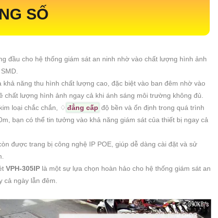
ÔNG SỐ
àng đầu cho hệ thống giám sát an ninh nhờ vào chất lượng hình ảnh
i SMD.
là khả năng thu hình chất lượng cao, đặc biệt vào ban đêm nhờ vào
 chất lượng hình ảnh ngay cả khi ánh sáng môi trường không đủ.
 kim loại chắc chắn, ♢
đẳng cấp
độ bền và ổn định trong quá trình
m, bạn có thể tin tưởng vào khả năng giám sát của thiết bị ngay cả
y còn được trang bị công nghệ IP POE, giúp dễ dàng cài đặt và sử
h.
ét
VPH-305IP
là một sự lựa chọn hoàn hảo cho hệ thống giám sát an
ậy cả ngày lẫn đêm.