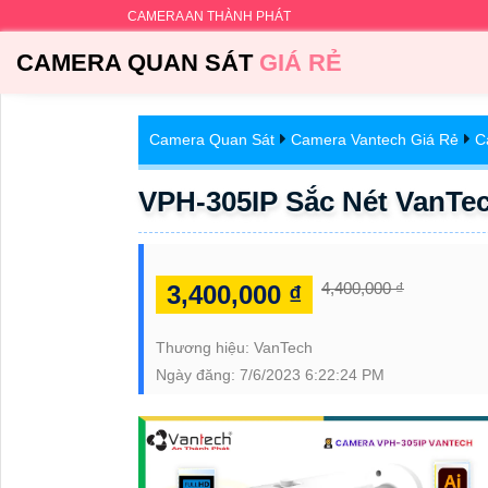
CAMERA AN THÀNH PHÁT
CAMERA QUAN SÁT
GIÁ RẺ
Camera Quan Sát
Camera Vantech Giá Rẻ
C
VPH-305IP Sắc Nét VanTe
4,400,000 ₫
3,400,000 ₫
Thương hiệu:
VanTech
Ngày đăng:
7/6/2023 6:22:24 PM