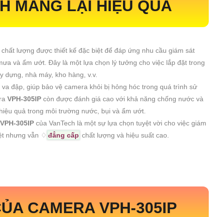
H MANG LẠI HIỆU QUẢ
chất lượng được thiết kế đặc biệt để đáp ứng nhu cầu giám sát
ưa và ẩm ướt. Đây là một lựa chọn lý tưởng cho việc lắp đặt trong
y dựng, nhà máy, kho hàng, v.v.
 va đập, giúp bảo vệ camera khỏi bị hỏng hóc trong quá trình sử
ra
VPH-305IP
còn được đánh giá cao với khả năng chống nước và
hiệu quả trong môi trường nước, bụi và ẩm ướt.
VPH-305IP
của VanTech là một sự lựa chọn tuyệt vời cho việc giám
iệt nhưng vẫn ♢
đẳng cấp
chất lượng và hiệu suất cao.
CỦA CAMERA
VPH-305IP