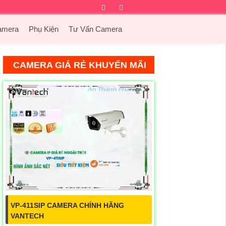
Facebook
Twitter
Instagram
Dribbble
amera
Phụ Kiện
Tư Vấn Camera
CAMERA GIÁ RẺ KHUYẾN MÃI
VP-411SIP CAMERA CHÍNH HÃNG
VANTECH