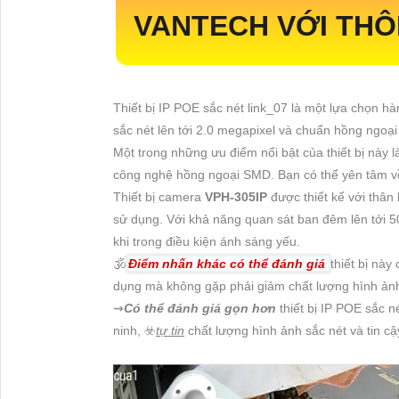
VANTECH VỚI TH
Thiết bị IP POE sắc nét link_07 là một lựa chọn h
sắc nét lên tới 2.0 megapixel và chuẩn hồng ngoạ
Một trong những ưu điểm nổi bật của thiết bị này 
công nghệ hồng ngoại SMD. Bạn có thể yên tâm về
Thiết bị camera
VPH-305IP
được thiết kế với thân
sử dụng. Với khả năng quan sát ban đêm lên tới 50
khi trong điều kiện ánh sáng yếu.
🕉️
Điểm nhấn khác có thể đánh giá
thiết bị nà
dụng mà không gặp phải giảm chất lượng hình ản
⇝
Có thể đánh giá gọn hơn
thiết bị IP POE sắc n
ninh, ☣️
tự tin
chất lượng hình ảnh sắc nét và tin c