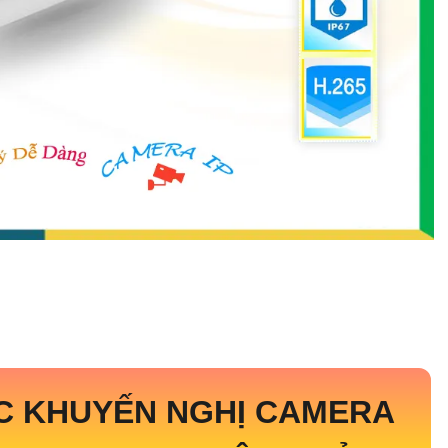
C KHUYẾN NGHỊ CAMERA