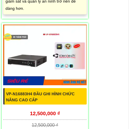
giám sát và quản lý an ninh trở nên dễ
dàng hơn.
VP-N16883H4 ĐẦU GHI HÌNH CHỨC
NĂNG CAO CẤP
12,500,000 ₫
12,500,000 ₫