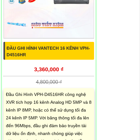
ĐẦU GHI HÌNH VANTECH 16 KÊNH VPH-
D4516HR
3,360,000 ₫
4,800,000 ₫
Đầu Ghi Hình VPH-D4516HR công nghệ
XVR tích hợp 16 kênh Analog HD 5MP và 8
kênh IP 8MP, hoặc có thể sử dụng tối đa
24 kênh IP 5MP. Với băng thông tối đa lên
đến 96Mbps, đầu ghi đảm bảo truyền tải
dữ liệu ổn định, nhanh chóng giúp việc