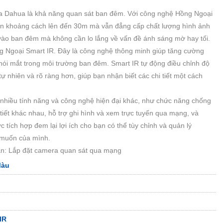
ra Dahua là khả năng quan sát ban đêm. Với công nghệ Hồng Ngoại
n khoảng cách lên đến 30m mà vẫn đẳng cấp chất lượng hình ảnh
 vào ban đêm mà không cần lo lắng về vấn đề ánh sáng mờ hay tối.
 Ngoại Smart IR. Đây là công nghệ thông minh giúp tăng cường
hói mắt trong môi trường ban đêm. Smart IR tự động điều chỉnh độ
tự nhiên và rõ ràng hơn, giúp bạn nhận biết các chi tiết một cách
nhiều tính năng và công nghệ hiện đại khác, như chức năng chống
 tiết khác nhau, hỗ trợ ghi hình và xem trực tuyến qua mạng, và
tích hợp đem lại lợi ích cho bạn có thể tùy chỉnh và quản lý
 muốn của mình.
n: Lắp đặt camera quan sát qua mạng
Màu
IR