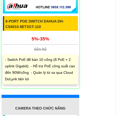
8-PORT POE SWITCH DAHUA DH-
CS4010-8ET2GT-110
5%-35%
liên hệ
- Switch PoE để bàn 10 cổng (8 PoE + 2
uplink Gigabit). - Hỗ trợ PoE công suất cao
đến 90W/cổng. - Quản lý từ xa qua Cloud
DoLynk tiện lợi
CAMERA THEO CHỨC NĂNG