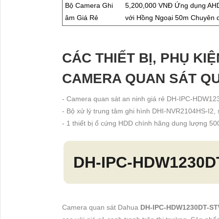
Bộ Camera Ghi
5,200,000 VNĐ Ứng dụng AHD
âm Giá Rẻ
với Hồng Ngoại 50m Chuyên d
CÁC THIẾT BỊ, PHỤ KI
CAMERA QUAN SÁT Q
- Camera quan sát an ninh giá rẻ DH-IPC-HDW123
- Bộ xử lý trung tâm ghi hình DHI-NVR2104HS-I2, 
- 1 thiết bị ổ cứng HDD chính hãng dung lượng 50
DH-IPC-HDW1230D
Camera quan sát Dahua
DH-IPC-HDW1230DT-S