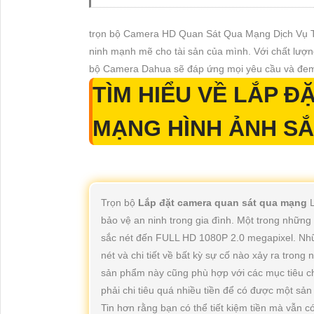
trọn bộ Camera HD Quan Sát Qua Mạng Dịch Vụ Tốt
ninh mạnh mẽ cho tài sản của mình. Với chất lượn
bộ Camera Dahua sẽ đáp ứng mọi yêu cầu và đem 
TÌM HIỂU VỀ
LẮP Đ
MẠNG
HÌNH ẢNH S
Trọn bộ
Lắp đặt camera quan sát qua mạng
bảo vệ an ninh trong gia đình. Một trong nhữn
sắc nét đến FULL HD 1080P 2.0 megapixel. Nhữ
nét và chi tiết về bất kỳ sự cố nào xảy ra trong 
sản phẩm này cũng phù hợp với các mục tiêu ch
phải chi tiêu quá nhiều tiền để có được một sả
Tin hơn rằng bạn có thể tiết kiệm tiền mà vẫn c