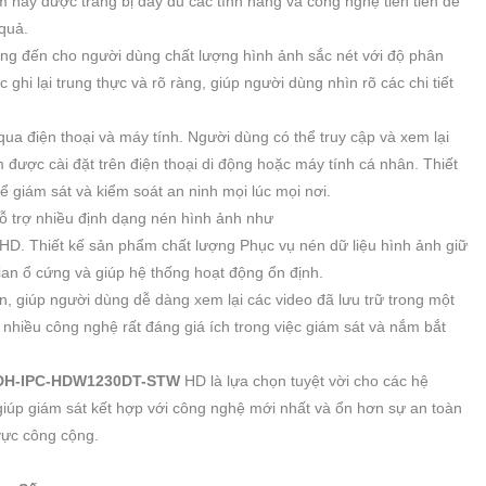
ẩm này được trang bị đầy đủ các tính năng và công nghệ tiên tiến để
quả.
g đến cho người dùng chất lượng hình ảnh sắc nét với độ phân
ghi lại trung thực và rõ ràng, giúp người dùng nhìn rõ các chi tiết
 điện thoại và máy tính. Người dùng có thể truy cập và xem lại
ược cài đặt trên điện thoại di động hoặc máy tính cá nhân. Thiết
 giám sát và kiểm soát an ninh mọi lúc mọi nơi.
ỗ trợ nhiều định dạng nén hình ảnh như
D. Thiết kế sản phẩm chất lượng Phục vụ nén dữ liệu hình ảnh giữ
ian ổ cứng và giúp hệ thống hoạt động ổn định.
, giúp người dùng dễ dàng xem lại các video đã lưu trữ trong một
 nhiều công nghệ rất đáng giá ích trong việc giám sát và nắm bắt
DH-IPC-HDW1230DT-STW
HD là lựa chọn tuyệt vời cho các hệ
iúp giám sát kết hợp với công nghệ mới nhất và ổn hơn sự an toàn
vực công cộng.