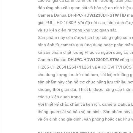
cao với giá cả cạnh tranh trên thị trường. Sản ph
đáp ứng nhu cầu quan sát và bảo vệ an ninh hiệu 
Camera Dahua
DH-IPC-HDW1230DT-STW
HD man
giải FULL HD 1080P. Với độ nét cao, hình ảnh được 
và sự kiện diễn ra trong khu vực quan sát.
Sản phẩm này còn được tích hợp công nghệ xem qua
hình ảnh từ camera qua ứng dụng hoặc phần mềm đ
kế sản phẩm chất lượng Phục vụ người dùng có thể
Camera Dahua
DH-IPC-HDW1230DT-STW
cũng h
H.265+/H.265/H.264+/H.264 và AHD CVI TVI BCS H
cho dung lượng lưu trữ nhỏ hơn, tiết kiệm không g
sản phẩm này còn hỗ trợ chức năng lưu trữ lâu hơn
khoảng thời gian dài. Thiết bị được nâng cấp thêm
các sự kiện quan trọng.
Với thiết kế chắc chắn và tiện ích, camera Dahua
thống quan sát và bảo vệ an ninh. Sản phẩm này g
và ổn định cho gia đình, văn phòng hoặc các khu 