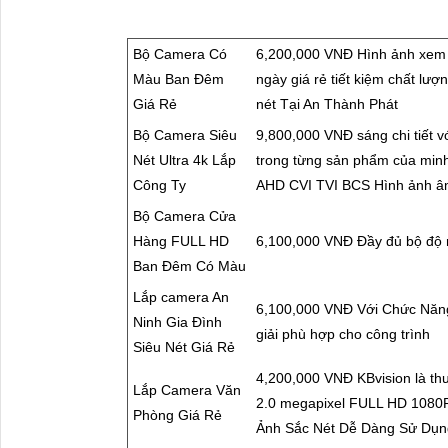
Bộ Camera Có
6,200,000 VNĐ Hình ảnh xem 
Màu Ban Đêm
ngày giá rẻ tiết kiệm chất lư
Giá Rẻ
nét Tại An Thành Phát
Bộ Camera Siêu
9,800,000 VNĐ sáng chi tiết v
Nét Ultra 4k Lắp
trong từng sản phẩm của min
Công Ty
AHD CVI TVI BCS Hình ảnh âm 
Bộ Camera Cửa
Hàng FULL HD
6,100,000 VNĐ Đầy đủ bộ độ 
Ban Đêm Có Màu
Lắp camera An
6,100,000 VNĐ Với Chức Năng 
Ninh Gia Đình
giải phù hợp cho công trình
Siêu Nét Giá Rẻ
4,200,000 VNĐ KBvision là thư
Lắp Camera Văn
2.0 megapixel FULL HD 1080P
Phòng Giá Rẻ
Ảnh Sắc Nét Dễ Dàng Sử Dụn