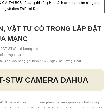
 CVI TVI BCS dễ dàng thi công Hình ảnh xem ban đêm sáng đẹp
ụng về đêm Thiết kế Đẹp
ỆN, VẬT TƯ CÓ TRONG LẮP ĐẶT
UA MẠNG
0DT-STW , số lượng 4 cái
số lượng 1 cái
0GB có khả năng ghi hình từ 5-7 ngày, số lượng 1 cái
T-STW
CAMERA DAHUA
TW
HD là một trong những sản phẩm camera quan sát chất lượng