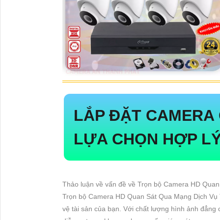
LẮP ĐẶT CAMERA
LỰA CHỌN HỢP L
Thảo luận về vấn đề về Trọn bộ Camera HD Quan
Trọn bộ Camera HD Quan Sát Qua Mạng Dịch Vụ Tố
vệ tài sản của bạn. Với chất lượng hình ảnh đẳng