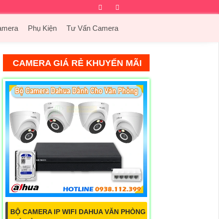
Facebook
Twitter
Instagram
Dribbble
amera
Phụ Kiện
Tư Vấn Camera
CAMERA GIÁ RẺ KHUYẾN MÃI
BỘ CAMERA IP WIFI DAHUA VĂN PHÒNG