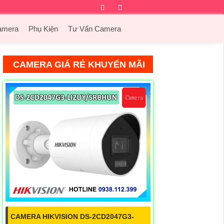
Facebook
Twitter
Instagram
Dribbble
amera
Phụ Kiện
Tư Vấn Camera
CAMERA GIÁ RẺ KHUYẾN MÃI
CAMERA HIKVISION DS-2CD2047G3-