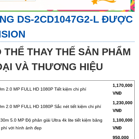
ỌNG
DS-2CD1047G2-L
ĐƯỢC
ISION
 THỂ THAY THẾ SẢN PHẨM
ẠI VÀ THƯƠNG HIỆU
1,170,000
40m 2.0 MP FULL HD 1080P Tiết kiệm chi phí
VNĐ
1,230,000
40m 2.0 MP FULL HD 1080P Sắc nét tiết kiệm chi phí
VNĐ
0m 5.0 MP Độ phân giải Ultra 4k lite tiết kiệm băng
1,100,000
 phí với hình ảnh đẹp
VNĐ
950,000