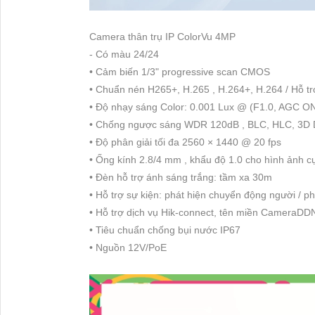
Camera thân trụ IP ColorVu 4MP
- Có màu 24/24
• Cảm biến 1/3" progressive scan CMOS
• Chuẩn nén H265+, H.265 , H.264+, H.264 / Hỗ tr
• Độ nhạy sáng Color: 0.001 Lux @ (F1.0, AGC O
• Chống ngược sáng WDR 120dB , BLC, HLC, 3D
• Độ phân giải tối đa 2560 × 1440 @ 20 fps
• Ống kính 2.8/4 mm , khẩu độ 1.0 cho hình ảnh cư
• Đèn hỗ trợ ánh sáng trắng: tầm xa 30m
• Hỗ trợ sự kiện: phát hiện chuyển động người / p
• Hỗ trợ dịch vụ Hik-connect, tên miền CameraDD
• Tiêu chuẩn chống bụi nước IP67
• Nguồn 12V/PoE