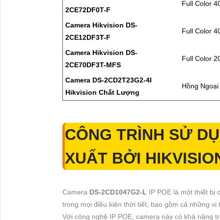
Full Color 
2CE72DF0T-F
Camera Hikvision DS-
Full Color 
2CE12DF3T-F
Camera Hikvision DS-
Full Color 
2CE70DF3T-MFS
Camera DS-2CD2T23G2-4I
Hồng Ngoại 
Hikvision Chất Lượng
CÔNG TRÌNH SỬ D
XUẤT BỞI HIKVISIO
Camera
DS-2CD1047G2-L
IP POE là một thiết bị
trong mọi điều kiện thời tiết, bao gồm cả những vị
Với công nghệ IP POE, camera này có khả năng tr