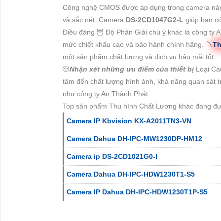
Công nghệ CMOS được áp dụng trong camera này m
và sắc nét. Camera
DS-2CD1047G2-L
giúp bạn có
Điều đáng 🦉 Độ Phân Giải chú ý khác là công ty
mức chiết khấu cao và bảo hành chính hãng. 〽
Th
một sản phẩm chất lượng và dịch vụ hậu mãi tốt.
🎲
Nhận xét những ưu điểm của thiết bị
Loại C
tâm đến chất lượng hình ảnh, khả năng quan sát t
như công ty An Thành Phát.
Top sản phẩm Thu hình Chất Lượng khác đang đư
Camera IP Kbvision KX-A2011TN3-VN
Camera Dahua DH-IPC-MW1230DP-HM12
Camera ip DS-2CD1021G0-I
Camera Dahua DH-IPC-HDW1230T1-S5
Camera IP Dahua DH-IPC-HDW1230T1P-S5