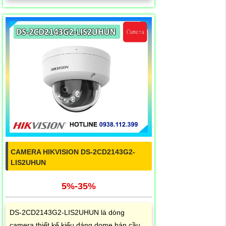
CAMERA HIKVISION DS-2CD2143G2-
LIS2UHUN
5%-35%
DS-2CD2143G2-LIS2UHUN là dòng
camera thiết kế kiểu dáng dome bán cầu,