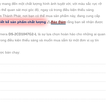
ang đến một chất lượng hình ảnh tuyệt vời, với màu sắc rực rỡ
 thể quan sát mọi góc độ, ngay cả trong điều kiện thiếu sáng.
 An Thành Phát, nơi bạn có thể mua sản phẩm này, đang cung cấp
iết kế sản phẩm chất lượng
⁂
Bảo Đảm
rằng bạn sẽ nhận được
amera
DS-2CD1047G2-L
là sự lựa chọn hoàn hảo cho những ai quan
rong điều kiện thiếu sáng và muốn mua sắm từ một đơn vị uy tín
ợc bán chạy: