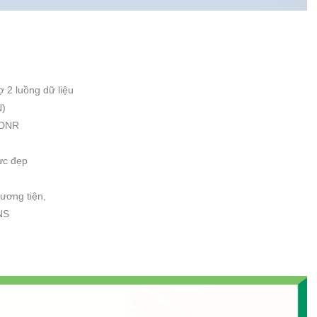
ợ 2 luồng dữ liệu
N)
 DNR
̣c đẹp
hương tiện,
NS