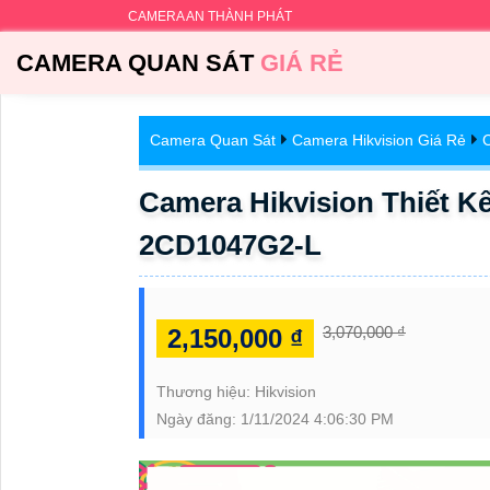
CAMERA AN THÀNH PHÁT
CAMERA QUAN SÁT
GIÁ RẺ
Camera Quan Sát
Camera Hikvision Giá Rẻ
C
Camera Hikvision Thiết 
2CD1047G2-L
3,070,000 ₫
2,150,000 ₫
Thương hiệu:
Hikvision
Ngày đăng:
1/11/2024 4:06:30 PM