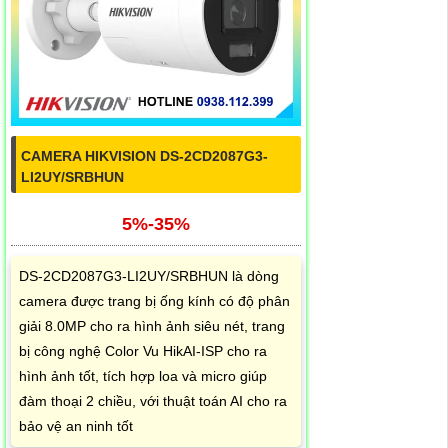
CAMERA HIKVISION DS-2CD2087G3-
LI2UY/SRBHUN
5%-35%
DS-2CD2087G3-LI2UY/SRBHUN là dòng
camera được trang bị ống kính có độ phân
giải 8.0MP cho ra hình ảnh siêu nét, trang
bị công nghệ Color Vu HikAI-ISP cho ra
hình ảnh tốt, tích hợp loa và micro giúp
đàm thoại 2 chiều, với thuật toán AI cho ra
bảo vệ an ninh tốt