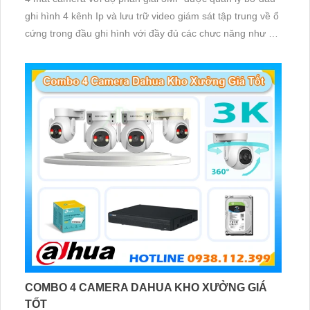
ghi hình 4 kênh Ip và lưu trữ video giám sát tập trung về ổ
cứng trong đầu ghi hình với đầy đủ các chưc năng như AI
Phát hiện chuyển động, đàm thoại âm thanh 2 chiều và
giám sát có màu vào ban đêm
COMBO 4 CAMERA DAHUA KHO XƯỞNG GIÁ
TỐT