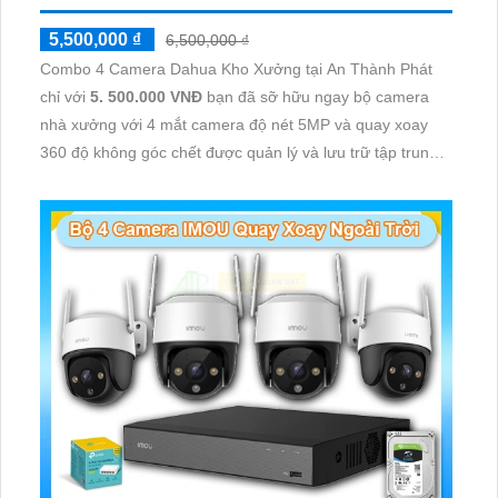
5,500,000 ₫
6,500,000 ₫
Combo 4 Camera Dahua Kho Xưởng tại An Thành Phát
chỉ với
5. 500.000 VNĐ
bạn đã sỡ hữu ngay bộ camera
nhà xưởng với 4 mắt camera độ nét 5MP và quay xoay
360 độ không góc chết được quản lý và lưu trữ tập trung
về đầu ghi hình ổ cứng hỗ trợ xem qua tivi