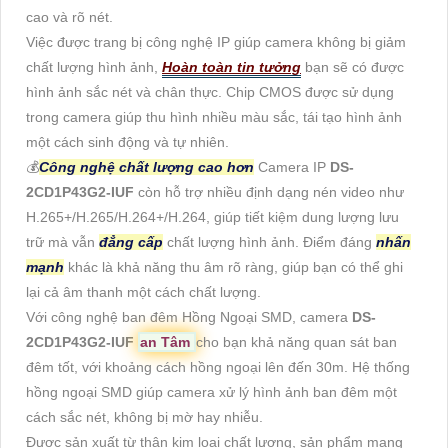
cao và rõ nét.
Việc được trang bị công nghệ IP giúp camera không bị giảm
chất lượng hình ảnh,
Hoàn toàn tin tưởng
bạn sẽ có được
hình ảnh sắc nét và chân thực. Chip CMOS được sử dụng
trong camera giúp thu hình nhiều màu sắc, tái tạo hình ảnh
một cách sinh động và tự nhiên.
💰
Công nghệ chất lượng cao hơn
Camera IP
DS-
2CD1P43G2-IUF
còn hỗ trợ nhiều định dạng nén video như
H.265+/H.265/H.264+/H.264, giúp tiết kiệm dung lượng lưu
trữ mà vẫn
đẳng cấp
chất lượng hình ảnh. Điểm đáng
nhấn
mạnh
khác là khả năng thu âm rõ ràng, giúp bạn có thể ghi
lại cả âm thanh một cách chất lượng.
Với công nghệ ban đêm Hồng Ngoại SMD, camera
DS-
2CD1P43G2-IUF
an Tâm
cho bạn khả năng quan sát ban
đêm tốt, với khoảng cách hồng ngoại lên đến 30m. Hệ thống
hồng ngoại SMD giúp camera xử lý hình ảnh ban đêm một
cách sắc nét, không bị mờ hay nhiễu.
Được sản xuất từ thân kim loại chất lượng, sản phẩm mang