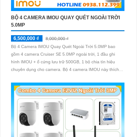
BỘ 4 CAMERA IMOU QUAY QUÉT NGOÀI TRỜI
5.0MP
6,500,000 ₫
8,000,000 ₫
Bộ 4 Camera IMOU Quay Quét Ngoài Trời 5.0MP bao
gồm 4 camera Cruiser SE 5.0MP ngoài trời, 1 đầu ghi
hình IMOU + ổ cứng lưu trữ 500GB, 1 bộ chia tín hiệu
chuyên dụng cho camera. Bộ 4 camera IMOU này thích
hợp lắp đặt cho kho hàng, nhà xưởng, khu phố và khu vực
cần giám sát ngoài trời