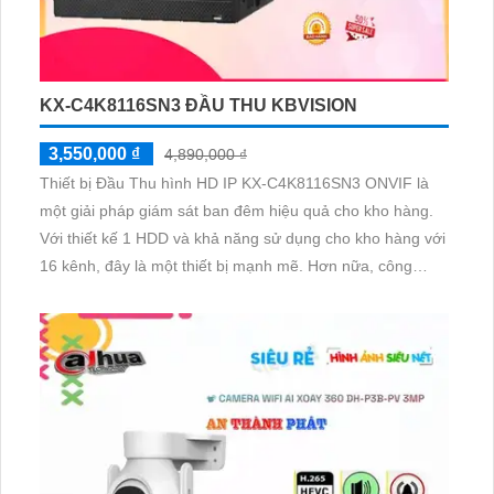
KX-C4K8116SN3 ĐẦU THU KBVISION
3,550,000 ₫
4,890,000 ₫
Thiết bị Đầu Thu hình HD IP KX-C4K8116SN3 ONVIF là
một giải pháp giám sát ban đêm hiệu quả cho kho hàng.
Với thiết kế 1 HDD và khả năng sử dụng cho kho hàng với
16 kênh, đây là một thiết bị mạnh mẽ. Hơn nữa, công
nghệ IP và chức năng AI của nó cho phép nó hoạt động
tốt trong các công trình lớn