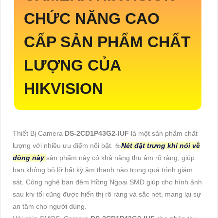
CHỨC NĂNG CAO
CẤP SẢN PHẨM CHẤT
LƯỢNG CỦA
HIKVISION
Thiết Bị Camera
DS-2CD1P43G2-IUF
là một sản phẩm chất
lượng với nhiều ưu điểm nổi bật. ☣️
Nét đặt trưng khi nói về
dòng này
sản phẩm này có khả năng thu âm rõ ràng, giúp
bạn không bỏ lỡ bất kỳ âm thanh nào trong quá trình giám
sát. Công nghệ ban đêm Hồng Ngoại SMD giúp cho hình ảnh
sau khi tối cũng được hiển thị rõ ràng và sắc nét, mang lại sự
an tâm cho người dùng.