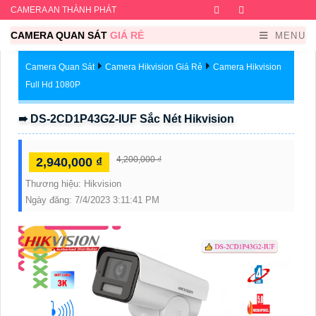
CAMERA AN THÀNH PHÁT
Facebook
Twitter
Instagram
Dribb
CAMERA QUAN SÁT
GIÁ RẺ
MENU
Camera Quan Sát
Camera Hikvision Giá Rẻ
Camera Hikvision
Full Hd 1080P
➠ DS-2CD1P43G2-IUF Sắc Nét Hikvision
4,200,000 ₫
2,940,000 ₫
Thương hiệu:
Hikvision
Ngày đăng:
7/4/2023 3:11:41 PM