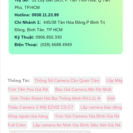
Trụ Sở:
51 Lũy Bán Bích, P. Tân Thới Hòa, Q.Tân
Phú, TP.HCM
Hotline: 0938.11.23.99
Chi Nhánh 1:
445/38 Tân Hòa Đông,P Bình Trị
Đông, Bình Tân, TP HCM
Kỹ Thuật:
0906.855.330
Điện Thoại:
(028) 6688.4949
Thông Tin:
Thông Số Camera Cần Quan Tâm
Lắp Máy
Tính Tiền Pos Giá Rẻ
Báo Giá Camera Afiri Rẻ Nhất
Giới Thiệu Robot Hút Bụi Thông Minh RV-L11-A
Giới
Thiệu Camera 2 Mắt EZVIZ CS-C7
Lắp camera báo động
hồng ngoài cửa hàng
Trọn Gói Camera Gia Đình Giá Rẻ
Full Color
Lắp camera An Ninh Gia Đình Siêu Nét Giá Rẻ