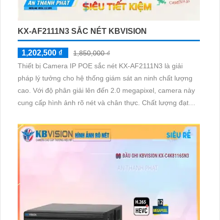
KX-AF2111N3 SẮC NÉT KBVISION
1,202,500 ₫
1,850,000 ₫
Thiết bị Camera IP POE sắc nét KX-AF2111N3 là giải
pháp lý tưởng cho hệ thống giám sát an ninh chất lượng
cao. Với độ phân giải lên đến 2.0 megapixel, camera này
cung cấp hình ảnh rõ nét và chân thực. Chất lượng đạt
tiêu chuẩn, cho phép xem được ban đêm với màu sắc
trung thực trong khoảng cách lên đến 20m, tiết kiệm và
hiệu quả