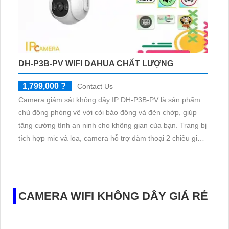
DH-P3B-PV WIFI DAHUA CHẤT LƯỢNG
1,799,000 ?
Contact Us
Camera giám sát không dây IP DH-P3B-PV là sản phẩm
chủ động phòng vệ với còi báo động và đèn chớp, giúp
tăng cường tính an ninh cho không gian của bạn. Trang bị
tích hợp mic và loa, camera hỗ trợ đàm thoại 2 chiều giữa
người dùng và camera, giúp bạn kiểm soát và giao tiếp
một cách hiệu quả.
CAMERA WIFI KHÔNG DÂY GIÁ RẺ