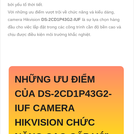
bởi yếu tố thời tiết.
Với những ưu điểm vượt trội về chức năng và kiểu dáng,
camera Hikvision
DS-2CD1P43G2-IUF
là sự lựa chọn hàng
đầu cho việc lắp đặt trong các công trình cần độ bền cao và
chịu được điều kiện môi trường khắc nghiệt.
NHỮNG ƯU ĐIỂM
CỦA
DS-2CD1P43G2-
IUF
CAMERA
HIKVISION CHỨC