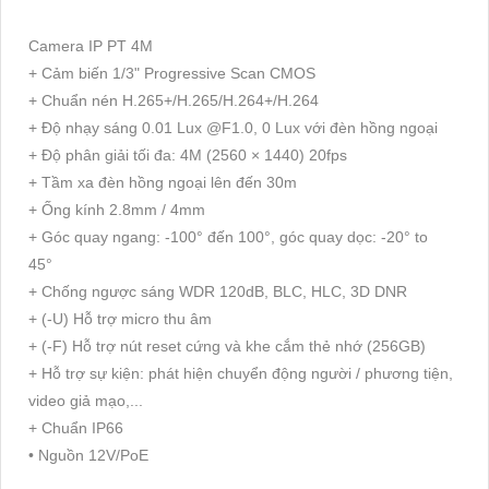
Camera IP PT 4M
+ Cảm biến 1/3" Progressive Scan CMOS
+ Chuẩn nén H.265+/H.265/H.264+/H.264
+ Độ nhạy sáng 0.01 Lux @F1.0, 0 Lux với đèn hồng ngoại
+ Độ phân giải tối đa: 4M (2560 × 1440) 20fps
+ Tầm xa đèn hồng ngoại lên đến 30m
+ Ống kính 2.8mm / 4mm
+ Góc quay ngang: -100° đến 100°, góc quay dọc: -20° to
45°
+ Chống ngược sáng WDR 120dB, BLC, HLC, 3D DNR
+ (-U) Hỗ trợ micro thu âm
+ (-F) Hỗ trợ nút reset cứng và khe cắm thẻ nhớ (256GB)
+ Hỗ trợ sự kiện: phát hiện chuyển động người / phương tiện,
video giả mạo,...
+ Chuẩn IP66
• Nguồn 12V/PoE