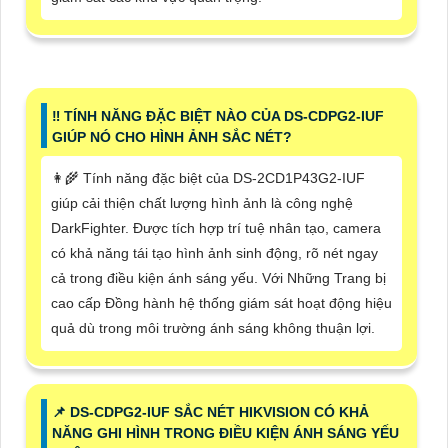
‼️ TÍNH NĂNG ĐẶC BIỆT NÀO CỦA DS-CDPG2-IUF
GIÚP NÓ CHO HÌNH ẢNH SẮC NÉT?
👩‍🌾 Tính năng đặc biệt của DS-2CD1P43G2-IUF
giúp cải thiện chất lượng hình ảnh là công nghệ
DarkFighter. Được tích hợp trí tuệ nhân tạo, camera
có khả năng tái tạo hình ảnh sinh động, rõ nét ngay
cả trong điều kiện ánh sáng yếu. Với Những Trang bị
cao cấp Đồng hành hệ thống giám sát hoạt động hiệu
quả dù trong môi trường ánh sáng không thuận lợi.
📌 DS-CDPG2-IUF SẮC NÉT HIKVISION CÓ KHẢ
NĂNG GHI HÌNH TRONG ĐIỀU KIỆN ÁNH SÁNG YẾU