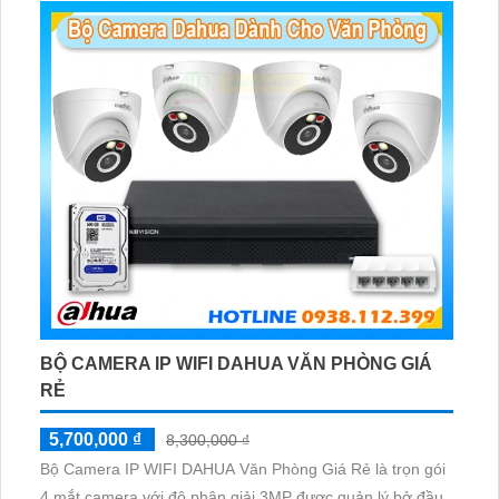
BỘ CAMERA IP WIFI DAHUA VĂN PHÒNG GIÁ
RẺ
5,700,000 ₫
8,300,000 ₫
Bộ Camera IP WIFI DAHUA Văn Phòng Giá Rẻ là trọn gói
4 mắt camera với độ phân giải 3MP được quản lý bở đầu