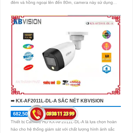
đêm và hồng ngoại lên đến 80m, camera này sử dụng
công nghệ AHD, CVI, TVI, BCS để mang đến độ bền cao
và chất lượng hình ảnh tối ưu
➠ KX-AF2011L-DL-A SẮC NÉT KBVISION
682,500 ₫
1,050,000 ₫
Thiết bị Camera HD KX-AF2011L-DL-A là lựa chọn hoàn
hảo cho hệ thống giám sát với chất lượng hình ảnh sắc