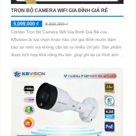
TRỌN BỘ CAMERA WIFI GIA ĐÌNH GIÁ RẺ
5,099,000 ₫
8,860,000 ₫
Combo Trọn Bộ Camera Wifi Gia Đình Giá Rẻ của
KBvision là lựa chọn hoàn hảo cho gia đình muốn đảm
bảo an ninh mà không cần bỏ ra nhiều chi phí. Sản phẩm
được tích hợp khả năng thu âm, giúp ghi lại cả hình ảnh
và âm thanh, tăng cường đáng kể khả năng giám sát. Với
chiết khấu cao, Combo Trọn Bộ Camera Wifi Gia Đình
KBvision không chỉ mang lại hiệu suất tốt mà còn giúp tiết
kiệm chi phí