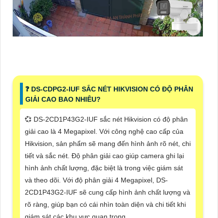
❓ DS-CDPG2-IUF SẮC NÉT HIKVISION CÓ ĐỘ PHÂN
GIẢI CAO BAO NHIÊU?
💞 DS-2CD1P43G2-IUF sắc nét Hikvision có độ phân
giải cao là 4 Megapixel. Với công nghệ cao cấp của
Hikvision, sản phẩm sẽ mang đến hình ảnh rõ nét, chi
tiết và sắc nét. Độ phân giải cao giúp camera ghi lại
hình ảnh chất lượng, đặc biệt là trong việc giám sát
và theo dõi. Với độ phân giải 4 Megapixel, DS-
2CD1P43G2-IUF sẽ cung cấp hình ảnh chất lượng và
rõ ràng, giúp bạn có cái nhìn toàn diện và chi tiết khi
giám sát các khu vực quan trọng.