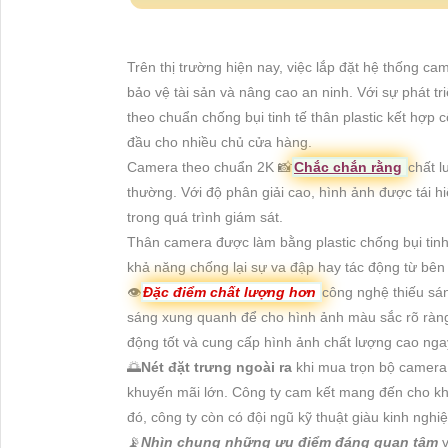
Trên thị trường hiện nay, việc lắp đặt hệ thống c
bảo vệ tài sản và nâng cao an ninh. Với sự phát t
theo chuẩn chống bụi tinh tế thân plastic kết hợp
đầu cho nhiều chủ cửa hàng.
Camera theo chuẩn 2K 📸
Chắc chắn rằng
chất l
thường. Với độ phân giải cao, hình ảnh được tái hi
trong quá trình giám sát.
Thân camera được làm bằng plastic chống bụi tinh 
khả năng chống lại sự va đập hay tác động từ bên
👁
Đặc điểm chất lượng hơn
công nghệ thiếu sá
sáng xung quanh để cho hình ảnh màu sắc rõ ràn
động tốt và cung cấp hình ảnh chất lượng cao nga
🌅
Nét đặt trưng ngoài ra
khi mua trọn bộ camer
khuyến mãi lớn. Công ty cam kết mang đến cho kh
đó, công ty còn có đội ngũ kỹ thuật giàu kinh nghi
📡
Nhìn chung những ưu điểm đáng quan tâm