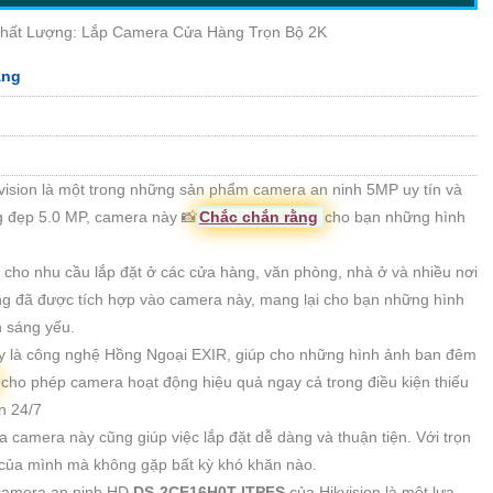
hất Lượng: Lắp Camera Cửa Hàng Trọn Bộ 2K
àng
vision là một trong những sản phẩm camera an ninh 5MP uy tín và
ng đẹp 5.0 MP, camera này 📸
Chắc chắn rằng
cho bạn những hình
ụ cho nhu cầu lắp đặt ở các cửa hàng, văn phòng, nhà ở và nhiều nơi
áng đã được tích hợp vào camera này, mang lại cho bạn những hình
h sáng yếu.
 là công nghệ Hồng Ngoại EXIR, giúp cho những hình ảnh ban đêm
cho phép camera hoạt động hiệu quả ngay cả trong điều kiện thiếu
n 24/7
a camera này cũng giúp việc lắp đặt dễ dàng và thuận tiện. Với trọn
 của mình mà không gặp bất kỳ khó khăn nào.
camera an ninh HD
DS-2CE16H0T-ITPFS
của Hikvision là một lựa