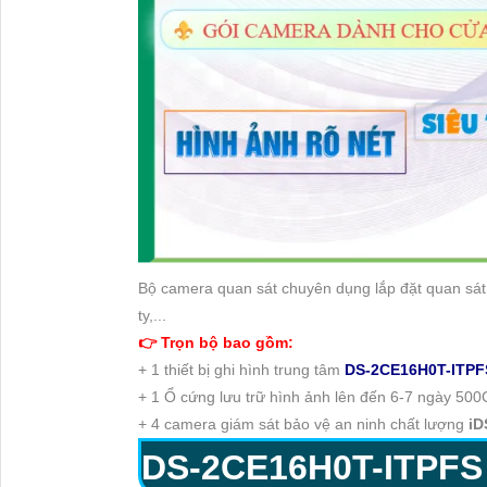
Bộ camera quan sát chuyên dụng lắp đặt quan sát
ty,...
👉 Trọn bộ bao gồm:
+ 1 thiết bị ghi hình trung tâm
DS-2CE16H0T-ITPF
+ 1 Ổ cứng lưu trữ hình ảnh lên đến 6-7 ngày 50
+ 4 camera giám sát bảo vệ an ninh chất lượng
iD
DS-2CE16H0T-ITPFS