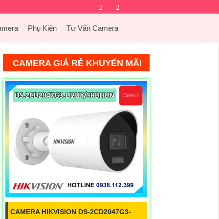
Facebook
Twitter
Instagram
Dribbble
amera
Phụ Kiện
Tư Vấn Camera
CAMERA GIÁ RẺ KHUYẾN MÃI
CAMERA HIKVISION DS-2CD2047G3-