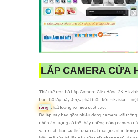
LẮP CAMERA CỬA 
Thiết kế trọn bộ Lắp Camera Cửa Hàng 2K Hikvisio
bạn. Bộ lắp này được phát triển bởi Hikvision - m
rằng
chất lượng và hiệu suất cao.
Bộ lắp này bao gồm nhiều dòng camera wifi thông
nhấn ấn tượng có thể thấy những dòng camera này 
và rõ nét. Bạn có thể quan sát mọi góc nhìn trong
Mẫu mã của bộ lắp này cũng rất phong phú, đa dạn