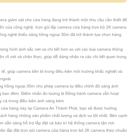
amera giám sát cho cửa hàng đang trở thành một nhu cầu cần thiết để
riển của công nghệ, trọn gói lắp camera cửa hàng trọn bộ 2K camera
 công nghệ thiếu sáng hồng ngoại 30m đã trở thành lựa chọn hàng
ượng hình ảnh sắc nét và chi tiết hơn so với các loại camera thông
ện rõ nét và chân thực, giúp dễ dàng nhận ra các chi tiết quan trọng
tế, giúp camera bền bỉ trong điều kiện môi trường khắc nghiệt và
 ngoài.
ng hồng ngoại 30m cho phép camera tự điều chỉnh độ sáng ánh
g ban đêm. Điểm nhấn ấn tượng là Đồng hành camera vẫn hoạt
y cả trong điều kiện ánh sáng kém.
a cửa hàng này tại Camera An Thành Phát, bạn sẽ được hưởng
ách hàng những sản phẩm chất lượng và dịch vụ tốt nhất. Bên cạnh
ệm sẵn sàng hỗ trợ lắp đặt và bảo trì hệ thống camera tận nơi.
việc lắp đặt trọn gói camera cửa hàng trọn bộ 2K camera theo chuẩn