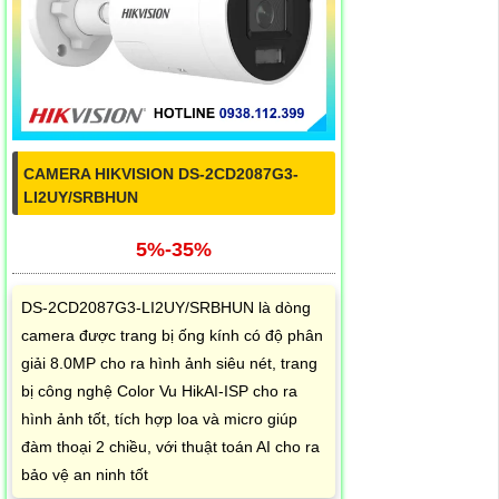
CAMERA HIKVISION DS-2CD2087G3-
LI2UY/SRBHUN
5%-35%
DS-2CD2087G3-LI2UY/SRBHUN là dòng
camera được trang bị ống kính có độ phân
giải 8.0MP cho ra hình ảnh siêu nét, trang
bị công nghệ Color Vu HikAI-ISP cho ra
hình ảnh tốt, tích hợp loa và micro giúp
đàm thoại 2 chiều, với thuật toán AI cho ra
bảo vệ an ninh tốt