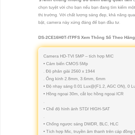
chọn tuyệt vời cho bạn nếu bạn đang tìm kiếm một
thị trường. Với chất lượng sáng đẹp, khả năng qua
bật, camera này xứng đáng để bạn đầu tư.
DS-2CE16H0T-ITPFS Xem Thông Số Theo Hãng
Camera HD-TVI 5MP – tích hợp MIC
• Cảm biến CMOS 5Mp
. Độ phân giải 2560 x 1944
. Ống kính 2.8mm, 3.6mm, 6mm
• Độ nhạy sáng 0.01 Lux@(F1.2, AGC ON), 0 Lu
• Hồng ngoại 30m, cắt lọc hồng ngoại ICR
.
• Chế độ hình ảnh STD/ HIGH-SAT
.
• Chống ngược sáng DWDR, BLC, HLC
• Tích hợp Mic, truyền âm thanh trên cáp đồng 