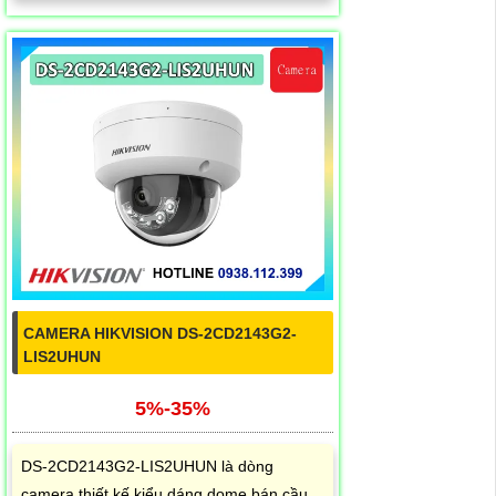
CAMERA HIKVISION DS-2CD2143G2-
LIS2UHUN
5%-35%
DS-2CD2143G2-LIS2UHUN là dòng
camera thiết kế kiểu dáng dome bán cầu,