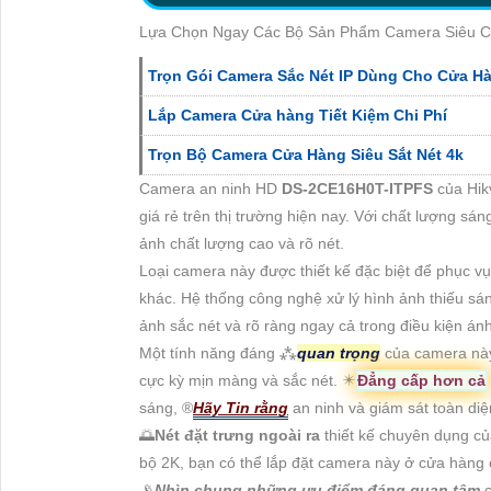
Lựa Chọn Ngay Các Bộ Sản Phẩm Camera Siêu C
Trọn Gói Camera Sắc Nét IP Dùng Cho Cửa H
Lắp Camera Cửa hàng Tiết Kiệm Chi Phí
Trọn Bộ Camera Cửa Hàng Siêu Sắt Nét 4k
Camera an ninh HD
DS-2CE16H0T-ITPFS
của Hik
giá rẻ trên thị trường hiện nay. Với chất lượng sá
ảnh chất lượng cao và rõ nét.
Loại camera này được thiết kế đặc biệt để phục v
khác. Hệ thống công nghệ xử lý hình ảnh thiếu s
ảnh sắc nét và rõ ràng ngay cả trong điều kiện án
Một tính năng đáng ⁂
quan trọng
của camera này
cực kỳ mịn màng và sắc nét. ✴️
Đẳng cấp hơn cả
sáng, ®️
Hãy Tin rằng
an ninh và giám sát toàn diệ
🌅
Nét đặt trưng ngoài ra
thiết kế chuyên dụng củ
bộ 2K, bạn có thể lắp đặt camera này ở cửa hàng
📡
Nhìn chung những ưu điểm đáng quan tâm