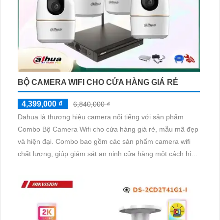
BỘ CAMERA WIFI CHO CỬA HÀNG GIÁ RẺ
4,399,000 ₫
6,840,000 ₫
Dahua là thương hiệu camera nổi tiếng với sản phẩm
Combo Bộ Camera Wifi cho cửa hàng giá rẻ, mẫu mã đẹp
và hiện đại. Combo bao gồm các sản phẩm camera wifi
chất lượng, giúp giám sát an ninh cửa hàng một cách hiệu
quả. Ngoài ra, camera này còn tích hợp khả năng thu âm
và loa, cho phép người dùng không chỉ quan sát mà còn
có thể trò chuyện trực tiếp