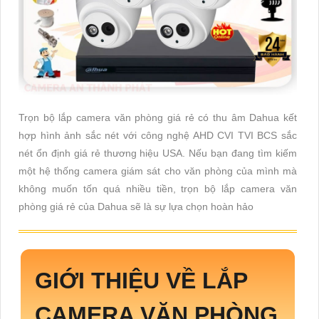
Trọn bộ lắp camera văn phòng giá rẻ có thu âm Dahua kết
hợp hình ảnh sắc nét với công nghệ AHD CVI TVI BCS sắc
nét ổn định giá rẻ thương hiệu USA. Nếu bạn đang tìm kiếm
một hệ thống camera giám sát cho văn phòng của mình mà
không muốn tốn quá nhiều tiền, trọn bộ lắp camera văn
phòng giá rẻ của Dahua sẽ là sự lựa chọn hoàn hảo
GIỚI THIỆU VỀ
LẮP
CAMERA VĂN PHÒNG