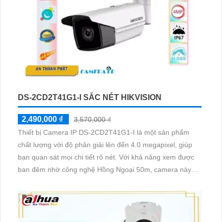
DS-2CD2T41G1-I SẮC NÉT HIKVISION
2,490,000 ₫
3,570,000 ₫
Thiết bị Camera IP DS-2CD2T41G1-I là một sản phẩm
chất lượng với độ phân giải lên đến 4.0 megapixel, giúp
bạn quan sát mọi chi tiết rõ nét. Với khả năng xem được
ban đêm nhờ công nghệ Hồng Ngoại 50m, camera này
còn trang bị công nghệ IP độc quyền, không bị giảm chất
lượng. Thiết bị có tính năng Smart IR, giúp điều chỉnh ánh
sáng tự động, sản xuất từ xưởng camera uy tín