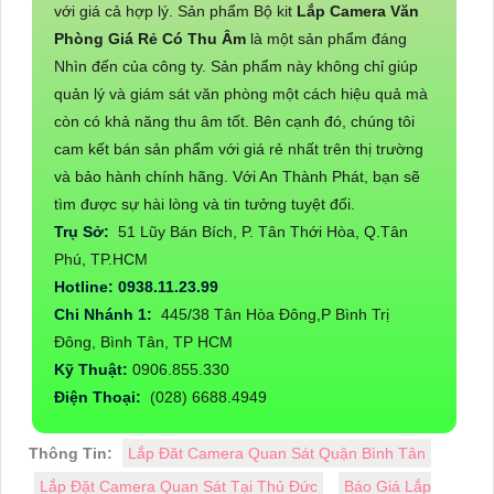
với giá cả hợp lý. Sản phẩm Bộ kit
Lắp Camera Văn
Phòng Giá Rẻ Có Thu Âm
là một sản phẩm đáng
Nhìn đến của công ty. Sản phẩm này không chỉ giúp
quản lý và giám sát văn phòng một cách hiệu quả mà
còn có khả năng thu âm tốt. Bên cạnh đó, chúng tôi
cam kết bán sản phẩm với giá rẻ nhất trên thị trường
và bảo hành chính hãng. Với An Thành Phát, bạn sẽ
tìm được sự hài lòng và tin tưởng tuyệt đối.
Trụ Sở:
51 Lũy Bán Bích, P. Tân Thới Hòa, Q.Tân
Phú, TP.HCM
Hotline: 0938.11.23.99
Chi Nhánh 1:
445/38 Tân Hòa Đông,P Bình Trị
Đông, Bình Tân, TP HCM
Kỹ Thuật:
0906.855.330
Điện Thoại:
(028) 6688.4949
Thông Tin:
Lắp Đăt Camera Quan Sát Quận Bình Tân
Lắp Đặt Camera Quan Sát Tại Thủ Đức
Báo Giá Lắp