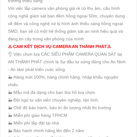
trường thiếu sáng.
Với việc lắp camera văn phòng giá rẻ có thu âm, cấu hình
công nghệ giám sát ban đêm hồng ngoại 50m, chuyên dụng
về đêm và công nghệ xử lý hình ảnh thiếu sáng hồng ngoại
SMD, bạn sẽ có một hệ thống giám sát an ninh hiệu quả và
đáng tin cậy trong văn phòng của mình.
⚠️ CAM KẾT DỊCH VỤ CAMERA AN THÀNH PHÁT⚠️
👌 Việc chọn lựa CÁC SIÊU PHẨM CAMERA QUAN SÁT tại
AN THÀNH PHÁT chính là Sự đầu tư xứng đáng cho An Ninh
- An tâm phát triển cuộc sống.
🐳 Hàng mới 100%, hàng chính hãng, nhập khẩu nguyên
chiếc.
🐳 Mẫu mã đa dạng cho bạn tha hồ lựa chọn.
🐳 Đội ngũ tư vấn viên chuyên nghiệp, tận tình.
🐳 Chế độ bảo hành, bảo trì ấn tượng nhất thị trường.
🐳 Miễn phí giao hàng TPHCM
🐳 Miễn phí lắp đặt tại nhà
🐳 Bảo hành chính hãng lên đến 2 năm