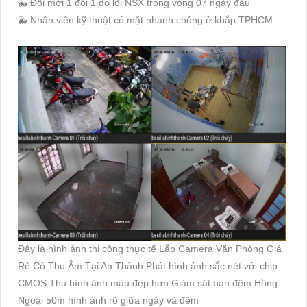
🐳 Đổi mới 1 đổi 1 do lỗi NSX trong vòng 07 ngày đầu
🐳 Nhân viên kỹ thuật có mặt nhanh chóng ở khắp TPHCM
Đây là hình ảnh thi công thực tế Lắp Camera Văn Phòng Giá
Rẻ Có Thu Âm Tại An Thành Phát hình ảnh sắc nét với chip
CMOS Thu hình ảnh màu đẹp hơn Giám sát ban đêm Hồng
Ngoại 50m hình ảnh rõ giữa ngày và đêm