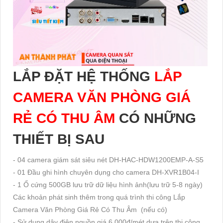
LẮP ĐẶT HỆ THỐNG
LẮP
CAMERA VĂN PHÒNG GIÁ
RẺ CÓ THU ÂM
CÓ NHỮNG
THIẾT BỊ SAU
- 04 camera giám sát siêu nét DH-HAC-HDW1200EMP-A-S5
- 01 Đầu ghi hình chuyên dụng cho camera DH-XVR1B04-I
- 1 Ổ cứng 500GB lưu trữ dữ liệu hình ảnh(lưu trữ 5-8 ngày)
Các khoản phát sinh thêm trong quá trình thi công Lắp
Camera Văn Phòng Giá Rẻ Có Thu Âm (nếu có)
- Sử dụng dây điện nguồn giá 6.000đ/mét dựa trên thi công