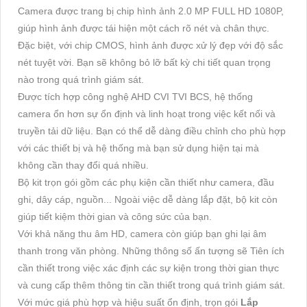
Camera được trang bị chip hình ảnh 2.0 MP FULL HD 1080P,
giúp hình ảnh được tái hiện một cách rõ nét và chân thực.
Đặc biệt, với chip CMOS, hình ảnh được xử lý đẹp với độ sắc
nét tuyệt vời. Bạn sẽ không bỏ lỡ bất kỳ chi tiết quan trọng
nào trong quá trình giám sát.
Được tích hợp công nghệ AHD CVI TVI BCS, hệ thống
camera ổn hơn sự ổn định và linh hoạt trong việc kết nối và
truyền tải dữ liệu. Bạn có thể dễ dàng điều chỉnh cho phù hợp
với các thiết bị và hệ thống mà bạn sử dụng hiện tại mà
không cần thay đổi quá nhiều.
Bộ kit trọn gói gồm các phụ kiện cần thiết như camera, đầu
ghi, dây cáp, nguồn... Ngoài việc dễ dàng lắp đặt, bộ kit còn
giúp tiết kiệm thời gian và công sức của bạn.
Với khả năng thu âm HD, camera còn giúp bạn ghi lại âm
thanh trong văn phòng. Những thông số ấn tượng sẽ Tiên ích
cần thiết trong việc xác định các sự kiện trong thời gian thực
và cung cấp thêm thông tin cần thiết trong quá trình giám sát.
Với mức giá phù hợp và hiệu suất ổn định, trọn gói
Lắp