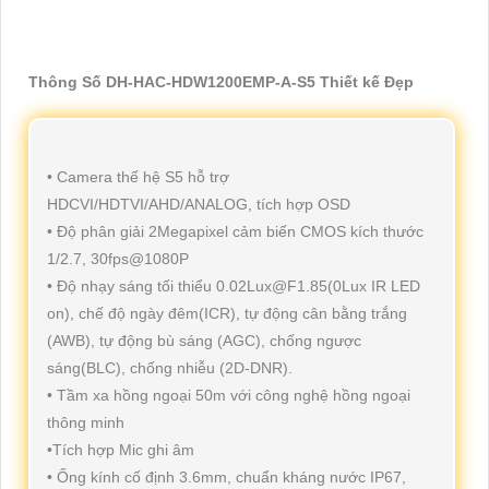
Thông Số DH-HAC-HDW1200EMP-A-S5 Thiết kế Đẹp
• Camera thế hệ S5 hỗ trợ
HDCVI/HDTVI/AHD/ANALOG, tích hợp OSD
• Độ phân giải 2Megapixel cảm biến CMOS kích thước
1/2.7, 30fps@1080P
• Độ nhạy sáng tối thiểu 0.02Lux@F1.85(0Lux IR LED
on), chế độ ngày đêm(ICR), tự động cân bằng trắng
(AWB), tự động bù sáng (AGC), chống ngược
sáng(BLC), chống nhiễu (2D-DNR).
• Tầm xa hồng ngoại 50m với công nghệ hồng ngoại
thông minh
•Tích hợp Mic ghi âm
• Ống kính cố định 3.6mm, chuẩn kháng nước IP67,