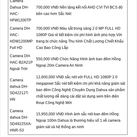
Camera
Dahua DH-
700,000 VNĐ Nền tảng kết nối AHD CVI TVI BCS độ
HAC-
bên cao hơn Sắc Nét
HFW1200TP
Camera DH-
700,000 VNĐ Màu sắt trong sáng 2.0 MP FULL HD
HAC-
1080P Giá rẻ tiết kiệm chi phí hình ảnh phù hợp Với
HDW1200MP
trang bị chức năng Thu hình Chất Lượng Chiết Khấu
Full HD
Cao Bao Công Lắp
Camera DH-
550,000 VNĐ Chức Năng Hình ảnh ban đêm Hồng
HAC-B2A21P
Ngoại 20m Camera An Ninh
Ngoài Trời
12,600,000 VNĐ sắc nét với FULL HD 1080P 2.0
Camera
megapixel Sắc nét tiết kiệm chi phí khả năng giám sát
dahua DH-
ban đêm Công Nghệ Chuyên Dụng Dahua sản phẩm
SD42212T-
chất lượng dễ dàng cài đặt sử dụng xem trên điện
HN
thoại Công Nghệ Mới
Camera
15,950,000 VNĐ Hình ảnh sắc nét ban đêm Hồng
dahua DH-
Ngoại 100m Dahua là thương hiệu số 1 về camera
SD49225XA-
giám sát và hệ thống an ninh
HNR-S3