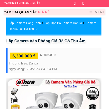
CAMERA AN THÀNH PHÁT
Facebook
Twitter
Instagram
Dribb
CAMERA QUAN SÁT
GIÁ RẺ
MENU
Lắp Camera Công Trình
Lắp Trọn Bộ Camera Dahua
Camera
Dahua Full Hd 1080P
Lắp Camera Văn Phòng Giá Rẻ Có Thu Âm
6,800,000 ₫
6,300,000 ₫
Thương hiệu:
Dahua
Ngày đăng:
3/23/2023 4:41:04 PM