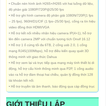
• Chuẩn nén hình ảnh H265+/H265 với hai luồng dữ liệu,
độ phân giải 1080P/720P@25/30 fps
• Hỗ trợ ghi hình camera độ phân giải 1080N/720P(1 fps
– 25 fps), 960H/D1/CIF (1 fps–25/30 fps), cổng ra tín hiệu
video đồng thời HDMI/VGA
• Hỗ trợ kết nối nhiều nhãn hiệu camera IP(4+1), hỗ trợ
lên đến camera 2MP với chuẩn tương tích Onvif 16.12
• Hỗ trợ 1 ổ cứng tối đa 6TB, 2 cổng usb 2.0, 1 cổng
mạng RJ45(100Mbps), hỗ trợ điều kiển quay quét 3D
thông minh với giao thức Dahua
• Hỗ trợ xem lại và trực tiếp qua mạng máy tính thiết bị di
động, hỗ trợ cấu hình thông minh qua P2P, 1 cổng audio
vào ra hỗ trợ đàm thoại hai chiều, quản lý đồng thời 128
tài khoản kết nối.
• Hỗ trợ truyền tải âm thanh, báo động qua cáp đồng trục
GIỚI THIỆU
LẮP