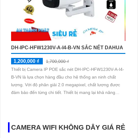
DH-IPC-HFW1230V-A-I4-B-VN SẮC NÉT DAHUA
1,200,000 ₫
1,700,000 ₫
Thiết bị Camera IP POE sắc nét DH-IPC-HFW1230V-A-I4-
B-VN là lựa chọn hàng đầu cho hệ thống an ninh chất
lượng. Với độ phân giải 2.0 megapixel, chất lượng được
đảm bảo đến từng chi tiết. Thiết bị mang lại khả năng
quan sát ban đêm với hồng ngoại 50m, đồng thời được
trang bị công nghệ IP POE để đảm bảo kết nối ổn định mà
không giảm chất lượng hình ảnh
CAMERA WIFI KHÔNG DÂY GIÁ RẺ