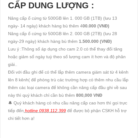
CẤP DUNG LƯỢNG :
Nâng cấp ổ cứng từ 500GB lên 1. 000 GB (1TB) (lưu 13
ngày- 14 ngày) khách hàng bù thêm 4
00.000 (VNĐ)
Nâng cấp ổ cứng từ 500GB lên 2. 000 GB (2TB) (lưu 28
ngày-29 ngày) khách hàng bù thêm
1.500.000 (VNĐ)
Lưu ý :Thông số áp dụng cho cam 2.0 có thể thay đổi tăng
hoặc giảm số ngày tuỳ theo số lượng cam ít hơn và độ phân
giải..
Đối với đầu ghi để có thể lắp thêm camera giám sát từ 4 kênh
lên 8 kênh( để phòng trù các trường hợp có thêm nhu cầu lắp
thêm các loại camera để không cần nâng cấp đầu ghi về sau
này thì quý khách chỉ cần bù thêm
800,000 VNĐ
🔔 Quý khách hàng có nhu cầu nâng cấp cao hơn thì gọi trực
tiếp đến
hotline 0938.112.399
để được bộ phận CSKH hỗ trợ
chi tiết hơn ạ!