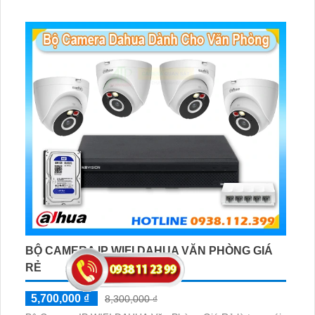
BỘ CAMERA IP WIFI DAHUA VĂN PHÒNG GIÁ
RẺ
5,700,000 ₫
8,300,000 ₫