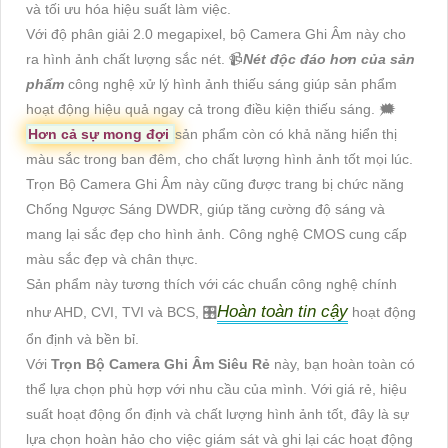
và tối ưu hóa hiệu suất làm việc.
Với độ phân giải 2.0 megapixel, bộ Camera Ghi Âm này cho
ra hình ảnh chất lượng sắc nét. 📹
Nét độc đáo hơn của sản
phẩm
công nghệ xử lý hình ảnh thiếu sáng giúp sản phẩm
hoạt động hiệu quả ngay cả trong điều kiện thiếu sáng. 🗯️
Hơn cả sự mong đợi
sản phẩm còn có khả năng hiển thị
màu sắc trong ban đêm, cho chất lượng hình ảnh tốt mọi lúc.
Trọn Bộ Camera Ghi Âm này cũng được trang bị chức năng
Chống Ngược Sáng DWDR, giúp tăng cường độ sáng và
mang lại sắc đẹp cho hình ảnh. Công nghệ CMOS cung cấp
màu sắc đẹp và chân thực.
Sản phẩm này tương thích với các chuẩn công nghệ chính
Hoàn toàn tin cậy
như AHD, CVI, TVI và BCS, 🎛
hoạt động
ổn định và bền bỉ.
Với
Trọn Bộ Camera Ghi Âm Siêu Rẻ
này, bạn hoàn toàn có
thể lựa chọn phù hợp với nhu cầu của mình. Với giá rẻ, hiệu
suất hoạt động ổn định và chất lượng hình ảnh tốt, đây là sự
lựa chọn hoàn hảo cho việc giám sát và ghi lại các hoạt động