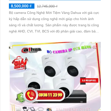
8,500,000 ₫
12,745,000 ₫
Bộ camera Công Nghệ Mới Tiệm Vàng Dahua với giá cực
kỳ hấp dẫn sử dụng công nghệ mới giúp cho hình ảnh
sáng rõ và chất lượng. Sản phẩm này được trang bị công
nghệ AHD, CVI, TVI, BCS với độ phân giải cao, đảm bảo
cho hình ảnh sắc nét và chân thực. Việc giám sát qua điện
thoại dễ dàng hơn bao giờ hết, giúp bạn có thể kiểm soát
toàn bộ tình hình mọi nơi mọi lúc