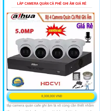
LẮP CAMERA QUÁN CÀ PHÊ GHI ÂM GIÁ RẺ
8,308,000 VNĐ
lắp camera quán cafe ghi âm là vô cùng cần thiết nhằm