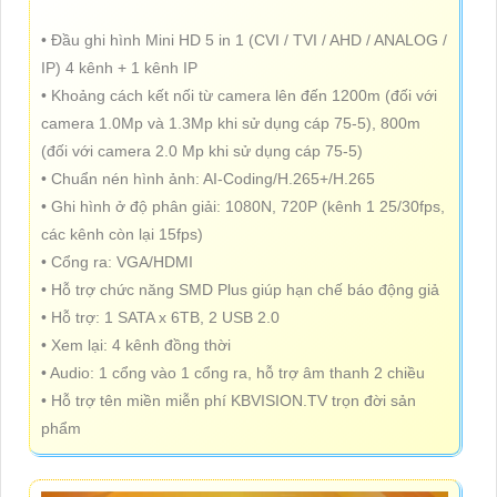
• Đầu ghi hình Mini HD 5 in 1 (CVI / TVI / AHD / ANALOG /
IP) 4 kênh + 1 kênh IP
• Khoảng cách kết nối từ camera lên đến 1200m (đối với
camera 1.0Mp và 1.3Mp khi sử dụng cáp 75-5), 800m
(đối với camera 2.0 Mp khi sử dụng cáp 75-5)
• Chuẩn nén hình ảnh: AI-Coding/H.265+/H.265
• Ghi hình ở độ phân giải: 1080N, 720P (kênh 1 25/30fps,
các kênh còn lại 15fps)
• Cổng ra: VGA/HDMI
• Hỗ trợ chức năng SMD Plus giúp hạn chế báo động giả
• Hỗ trợ: 1 SATA x 6TB, 2 USB 2.0
• Xem lại: 4 kênh đồng thời
• Audio: 1 cổng vào 1 cổng ra, hỗ trợ âm thanh 2 chiều
• Hỗ trợ tên miền miễn phí KBVISION.TV trọn đời sản
phẩm