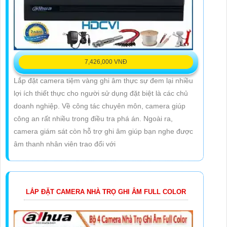
7,426,000 VNĐ
Lắp đặt camera tiệm vàng ghi âm thực sự đem lại nhiều
lợi ích thiết thực cho người sử dụng đặt biệt là các chủ
doanh nghiệp. Về công tác chuyên môn, camera giúp
công an rất nhiều trong điều tra phá án. Ngoài ra,
camera giám sát còn hỗ trợ ghi âm giúp bạn nghe được
âm thanh nhân viên trao đổi với
LẮP ĐẶT CAMERA NHÀ TRỌ GHI ÂM FULL COLOR