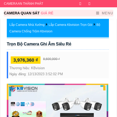
CAMERA AN THÀNH PHÁT
Facebook
Twitter
Instagram
Dribb
CAMERA QUAN SÁT
GIÁ RẺ
MENU
Lắp Camera Nhà Xưởng
Lắp Camera Kbvision Trọn Gói
Bộ
Camera Chống Trộm Kbvision
Trọn Bộ Camera Ghi Âm Siêu Rẻ
8,600,000 ₫
3,976,360 ₫
Thương hiệu:
KBvision
Ngày đăng:
12/13/2023 3:52:02 PM