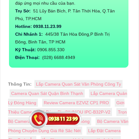
đáp ứng mọi nhu cầu của bạn.
Trụ Sở:
51 Lũy Bán Bích, P. Tân Thới Hòa, Q.Tân
Phú, TP.HCM
Hotline: 0938.11.23.99
Chi Nhánh 1:
445/38 Tân Hòa Đông,P Bình Trị
Đông, Bình Tân, TP HCM
Kỹ Thuật:
0906.855.330
Điện Thoại:
(028) 6688.4949
Thông Tin:
Lắp Camera Quan Sát Văn Phòng Công Ty
Camera Quan Sát Quận Bình Thạnh
Lắp Camera Quản
Lý Đóng Hàng
Review Camera EZVIZ CP1 PRO
Giới
Thiệu Camera Wifi Dùng Pin 2K IMOU IPC-B32P-V2
Trọn
Bộ Camera IP Âm Thanh Cho Văn Phòng
Bộ Camera Văn
Phòng Chuyên Dụng Giá Rẻ Săc Nét
Lắp Đặt Camera