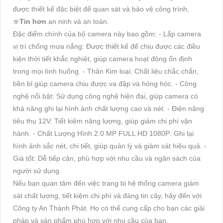
được thiết kế đặc biệt để quan sát và bảo vệ công trình,
☣️
Tin hơn
an ninh và an toàn.
Đặc điểm chính của bộ camera này bao gồm: - Lắp camera
vị trí chống mưa nắng: Được thiết kế để chịu được các điều
kiện thời tiết khắc nghiệt, giúp camera hoạt động ổn định
trong mọi tình huống. - Thân Kim loại: Chất liệu chắc chắn,
bền bỉ giúp camera chịu được va đập và hỏng hóc. - Công
nghệ nổi bật: Sử dụng công nghệ hiện đại, giúp camera có
khả năng ghi lại hình ảnh chất lượng cao và nét. - Điện năng
tiêu thụ 12V: Tiết kiệm năng lượng, giúp giảm chi phí vận
hành. - Chất Lượng Hình 2.0 MP FULL HD 1080P: Ghi lại
hình ảnh sắc nét, chi tiết, giúp quản lý và giám sát hiệu quả. -
Giá tốt: Dễ tiếp cận, phù hợp với nhu cầu và ngân sách của
người sử dụng.
Nếu bạn quan tâm đến việc trang bị hệ thống camera giám
sát chất lượng, tiết kiệm chi phí và đáng tin cậy, hãy đến với
Công ty An Thành Phát. Họ có thể cung cấp cho bạn các giải
pháp và sản phẩm phù hợp với nhu cầu của bạn.