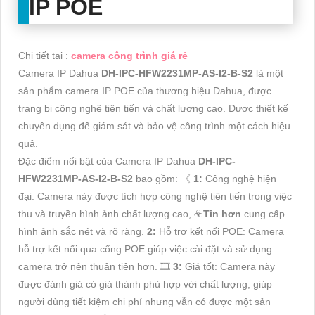
IP POE
Chi tiết tại :
camera công trình giá rẻ
Camera IP Dahua
DH-IPC-HFW2231MP-AS-I2-B-S2
là một
sản phẩm camera IP POE của thương hiệu Dahua, được
trang bị công nghệ tiên tiến và chất lượng cao. Được thiết kế
chuyên dụng để giám sát và bảo vệ công trình một cách hiệu
quả.
Đặc điểm nổi bật của Camera IP Dahua
DH-IPC-
HFW2231MP-AS-I2-B-S2
bao gồm: 《
1:
Công nghệ hiện
đại: Camera này được tích hợp công nghệ tiên tiến trong việc
thu và truyền hình ảnh chất lượng cao, ☣️
Tin hơn
cung cấp
hình ảnh sắc nét và rõ ràng.
2:
Hỗ trợ kết nối POE: Camera
hỗ trợ kết nối qua cổng POE giúp việc cài đặt và sử dụng
camera trở nên thuận tiện hơn. 🎞
3:
Giá tốt: Camera này
được đánh giá có giá thành phù hợp với chất lượng, giúp
người dùng tiết kiệm chi phí nhưng vẫn có được một sản