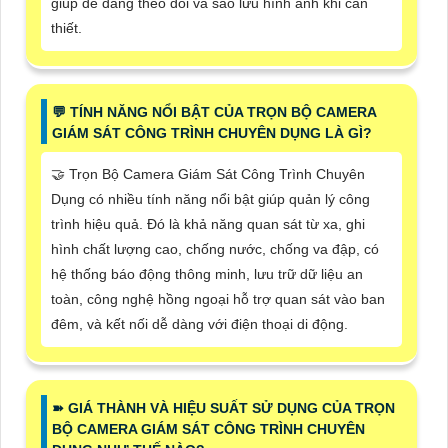
giúp dễ dàng theo dõi và sao lưu hình ảnh khi cần
thiết.
️💬 TÍNH NĂNG NỔI BẬT CỦA TRỌN BỘ CAMERA
GIÁM SÁT CÔNG TRÌNH CHUYÊN DỤNG LÀ GÌ?
🤝 Trọn Bộ Camera Giám Sát Công Trình Chuyên
Dụng có nhiều tính năng nổi bật giúp quản lý công
trình hiệu quả. Đó là khả năng quan sát từ xa, ghi
hình chất lượng cao, chống nước, chống va đập, có
hệ thống báo động thông minh, lưu trữ dữ liệu an
toàn, công nghệ hồng ngoại hỗ trợ quan sát vào ban
đêm, và kết nối dễ dàng với điện thoại di động.
➽ GIÁ THÀNH VÀ HIỆU SUẤT SỬ DỤNG CỦA TRỌN
BỘ CAMERA GIÁM SÁT CÔNG TRÌNH CHUYÊN