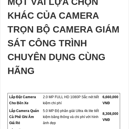
MỘT VÀI LỰA CHỌN
KHÁC CỦA CAMERA
TRỌN BỘ CAMERA GIÁM
SÁT CÔNG TRÌNH
CHUYÊN DỤNG CÙNG
HÃNG
Lắp Đặt Camera
2.0 MP FULL HD 1080P Sắc nét tiết
6,660,000
Cho Bến Xe
kiệm chi phí
VNĐ
Lắp Camera Quán
5.0 MP Độ phân giải Ultra 4k lite tiết
8,308,000
Cà Phê Ghi Âm
kiệm băng thông và chi phí với hình
VNĐ
Giá Rẻ
ảnh đẹp