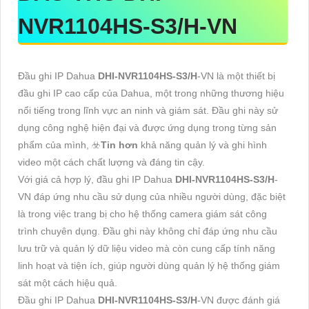
NVR1104HS-S3/H
-VN
Đầu ghi IP Dahua
DHI-NVR1104HS-S3/H
-VN là một thiết bị
đầu ghi IP cao cấp của Dahua, một trong những thương hiệu
nổi tiếng trong lĩnh vực an ninh và giám sát. Đầu ghi này sử
dụng công nghệ hiện đại và được ứng dụng trong từng sản
phẩm của mình, ☣️
Tin hơn
khả năng quản lý và ghi hình
video một cách chất lượng và đáng tin cậy.
Với giá cả hợp lý, đầu ghi IP Dahua
DHI-NVR1104HS-S3/H
-
VN đáp ứng nhu cầu sử dụng của nhiều người dùng, đặc biệt
là trong việc trang bị cho hệ thống camera giám sát công
trình chuyên dụng. Đầu ghi này không chỉ đáp ứng nhu cầu
lưu trữ và quản lý dữ liệu video mà còn cung cấp tính năng
linh hoạt và tiện ích, giúp người dùng quản lý hệ thống giám
sát một cách hiệu quả.
Đầu ghi IP Dahua
DHI-NVR1104HS-S3/H
-VN được đánh giá