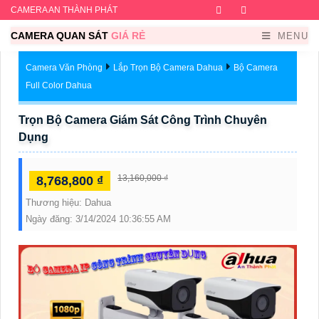
CAMERA AN THÀNH PHÁT
Facebook
Twitter
Instagram
Dribb
CAMERA QUAN SÁT
GIÁ RẺ
MENU
Camera Văn Phòng
Lắp Trọn Bộ Camera Dahua
Bộ Camera
Full Color Dahua
Trọn Bộ Camera Giám Sát Công Trình Chuyên
Dụng
13,160,000 ₫
8,768,800 ₫
Thương hiệu:
Dahua
Ngày đăng:
3/14/2024 10:36:55 AM