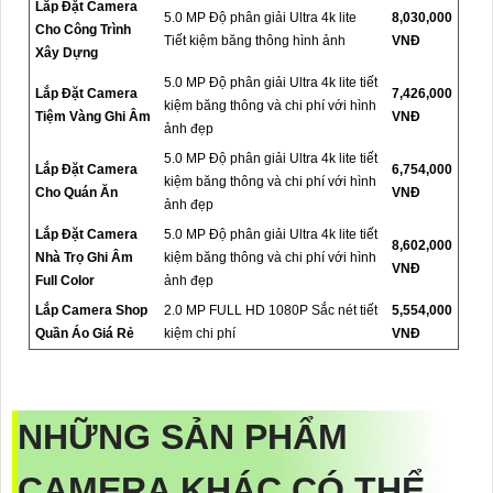
Lắp Đặt Camera
5.0 MP Độ phân giải Ultra 4k lite
8,030,000
Cho Công Trình
Tiết kiệm băng thông hình ảnh
VNĐ
Xây Dựng
5.0 MP Độ phân giải Ultra 4k lite tiết
Lắp Đặt Camera
7,426,000
kiệm băng thông và chi phí với hình
Tiệm Vàng Ghi Âm
VNĐ
ảnh đẹp
5.0 MP Độ phân giải Ultra 4k lite tiết
Lắp Đặt Camera
6,754,000
kiệm băng thông và chi phí với hình
Cho Quán Ăn
VNĐ
ảnh đẹp
Lắp Đặt Camera
5.0 MP Độ phân giải Ultra 4k lite tiết
8,602,000
Nhà Trọ Ghi Âm
kiệm băng thông và chi phí với hình
VNĐ
Full Color
ảnh đẹp
Lắp Camera Shop
2.0 MP FULL HD 1080P Sắc nét tiết
5,554,000
Quần Áo Giá Rẻ
kiệm chi phí
VNĐ
NHỮNG SẢN PHẨM
CAMERA KHÁC CÓ THỂ