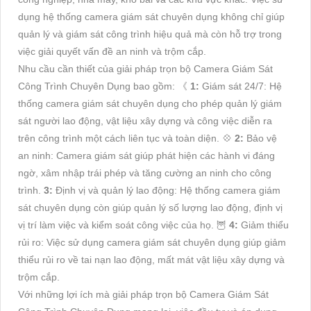
dụng hệ thống camera giám sát chuyên dụng không chỉ giúp
quản lý và giám sát công trình hiệu quả mà còn hỗ trợ trong
việc giải quyết vấn đề an ninh và trộm cắp.
Nhu cầu cần thiết của giải pháp trọn bộ Camera Giám Sát
Công Trình Chuyên Dụng bao gồm: 《
1:
Giám sát 24/7: Hệ
thống camera giám sát chuyên dụng cho phép quản lý giám
sát người lao động, vật liệu xây dựng và công việc diễn ra
trên công trình một cách liên tục và toàn diện. 💠
2:
Bảo vệ
an ninh: Camera giám sát giúp phát hiện các hành vi đáng
ngờ, xâm nhập trái phép và tăng cường an ninh cho công
trình.
3:
Định vị và quản lý lao động: Hệ thống camera giám
sát chuyên dụng còn giúp quản lý số lượng lao động, định vị
vị trí làm việc và kiểm soát công việc của họ. 🦉
4:
Giảm thiểu
rủi ro: Việc sử dụng camera giám sát chuyên dụng giúp giảm
thiểu rủi ro về tai nạn lao động, mất mát vật liệu xây dựng và
trộm cắp.
Với những lợi ích mà giải pháp trọn bộ Camera Giám Sát