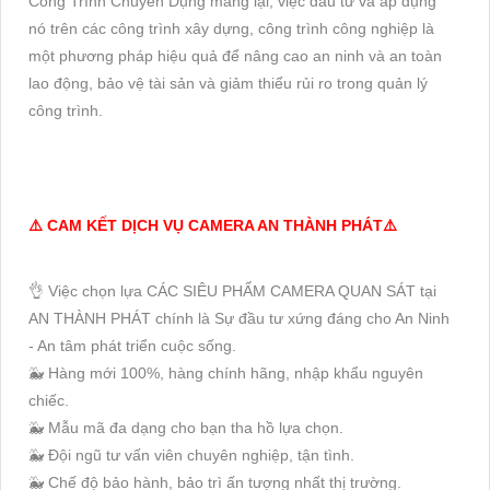
Công Trình Chuyên Dụng mang lại, việc đầu tư và áp dụng
nó trên các công trình xây dựng, công trình công nghiệp là
một phương pháp hiệu quả để nâng cao an ninh và an toàn
lao động, bảo vệ tài sản và giảm thiểu rủi ro trong quản lý
công trình.
⚠️ CAM KẾT DỊCH VỤ CAMERA AN THÀNH PHÁT⚠️
👌 Việc chọn lựa CÁC SIÊU PHẨM CAMERA QUAN SÁT tại
AN THÀNH PHÁT chính là Sự đầu tư xứng đáng cho An Ninh
- An tâm phát triển cuộc sống.
🐳 Hàng mới 100%, hàng chính hãng, nhập khẩu nguyên
chiếc.
🐳 Mẫu mã đa dạng cho bạn tha hồ lựa chọn.
🐳 Đội ngũ tư vấn viên chuyên nghiệp, tận tình.
🐳 Chế độ bảo hành, bảo trì ấn tượng nhất thị trường.