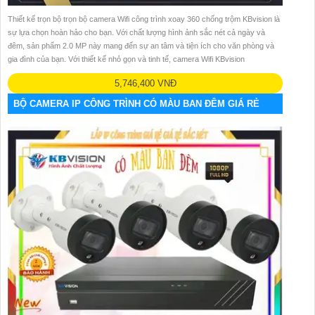
Thiết kế trọn bộ trọn bộ camera Wifi công trình xoay 360 chống trộm KBvision là
sự lựa chọn hoàn hảo cho bạn. Với chất lượng hình ảnh sắc nét cả ngày và
đêm, sản phẩm 2.0 MP này mang đến sự an tâm và tiện ích cho văn phòng và
gia đình của bạn. Với thiết kế nhỏ gọn và tinh tế, camera Wifi KBvision
5,746,400 VNĐ
BỘ CAMERA IP CÔNG TRÌNH CÓ MÀU BAN ĐÊM GIÁ RẺ