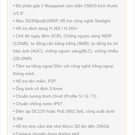
• Độ phân giải 2 Megapixel cảm biến CMOS kích thước
1/2.8”.
• Max 25/30fps@1080P, Hỗ trợ công nghệ Starlight.
• Hỗ trợ định dạng H.265 / H.265+
• Chế độ ngày đêm (ICR), Chống ngược sáng WDR
(120dB), tự động cân bằng trắng (AWB), tự động bù tín
hiệu ảnh (AGC), chống ngược sáng(BLC), chống nhiễu
(3D-DNR).
• Tầm xa hồng ngoại 50m với công nghệ hồng ngoại
thông minh
• Hỗ trợ tên miền, P2P
• Ống kính cố định 3.6mm
• Chuẩn tương thích Onvif (Profile S / G / T).
• Chuẩn chống nước IP67.
• Điện áp DC12V hoặc PoE (802.3af), công suất dưới
9.9W
• Hỗ trợ khe cắm thẻ nhớ Micro SD lên đến 256Gb
• Camera chuyên dụng đường phố