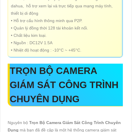
dahua, hỗ trợ xem lại và trực tiếp qua mạng máy tính,
thiết bị di động
• Hỗ trợ cấu hình thông minh qua P2P.
• Quản lý đồng thời 128 tài khoản kết nối.
• Chất liệu kim loại.
• Nguồn : DC12V 1.5A
• Nhiệt độ hoạt động : -10°C ~ +45°C.
TRỌN BỘ CAMERA
GIÁM SÁT CÔNG TRÌNH
CHUYÊN DỤNG
Nguyên bộ
Trọn Bộ Camera Giám Sát Công Trình Chuyên
Dụng
mà bạn đã đề cập là một hệ thống camera giám sát