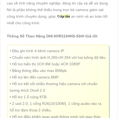
cao về tính năng chuyên nghiệp, đáng tin cậy và dễ sử dụng.
Nó là phần không thể thiếu trong trọn bộ camera giám sát
công trình chuyên dụng, giúp 🔄
tự tin
an ninh và an toàn tốt
nhất cho công trình.
Thông Số Theo Hãng DHI-NVR1104HS-S3/H Giá tốt
• Đầu ghi hình 4 kênh camera IP.
• Chuẩn nén hình ảnh H.265+/H.264 với hai luồng dữ liệu.
• Hỗ trợ hiển thị 1CH 8M hoặc 4CH 1080P.
• Băng thông đầu vào max 80Mpb.
• Hỗ trợ lên đến camera 8MP.
• Hỗ trợ kết nối nhiều thương hiệu camera với chuẩn
tương thích Onvif 2.4
• Hỗ trợ 1 ổ cứng 8TB.
• 2 usd 2.0, 1 cổng RJ4(10/100M), 1 cổng audio vào ra
hỗ trợ đàm thoại 2 chiều.
• Hỗ trợ điều khiển quay quét thông minh với giao thức