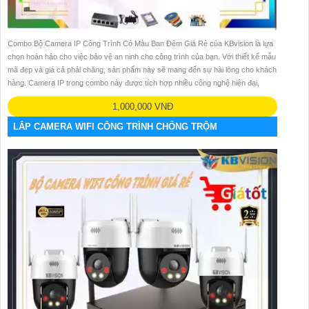
Combo Bộ Camera IP Công Trình Có Màu Ban Đêm Giá Rẻ của KBvision là lựa
chọn hoàn hảo cho việc bảo vệ an ninh cho công trình của bạn. Với thiết kế mẫu
mã đẹp và giá cả phải chăng, sản phẩm này sẽ mang đến sự hài lòng cho khách
hàng. Camera IP trong combo này được tích hợp nhiều công nghệ hiện đại,
1,000,000 VNĐ
LẮP CAMERA WIFI CÔNG TRÌNH CHỐNG TRỘM