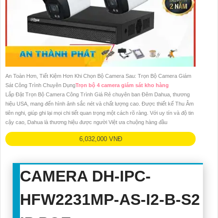
An Toàn Hơn, Tiết Kiệm Hơn Khi Chọn Bộ Camera Sau: Trọn Bộ Camera Giám
Sát Công Trình Chuyên Dụng
Trọn bộ 4 camera giám sát kho hàng
Lắp Đặt Trọn Bộ Camera Công Trình Giá Rẻ chuyên ban Đêm Dahua, thương
hiệu USA, mang đến hình ảnh sắc nét và chất lượng cao. Được thiết kế Thu Âm
tiên nghi, giúp ghi lại mọi chi tiết quan trọng một cách rõ ràng. Với uy tín và độ tin
cậy cao, Dahua là thương hiệu được người Việt ưa chuộng hàng đầu
6,032,000 VNĐ
CAMERA
DH-IPC-
HFW2231MP-AS-I2-B-S2