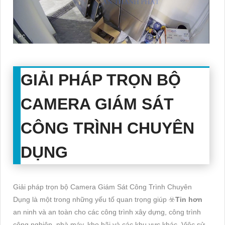
GIẢI PHÁP
TRỌN BỘ
CAMERA GIÁM SÁT
CÔNG TRÌNH CHUYÊN
DỤNG
Giải pháp trọn bộ Camera Giám Sát Công Trình Chuyên
Dụng là một trong những yếu tố quan trọng giúp ☣️
Tin hơn
an ninh và an toàn cho các công trình xây dựng, công trình
công nghiệp, nhà máy, kho bãi và các khu vực khác. Việc sử