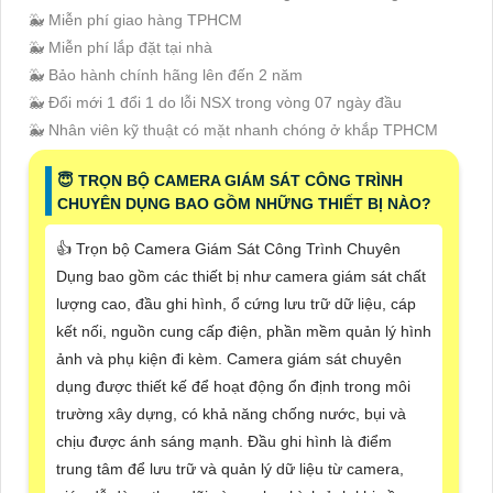
🐳 Miễn phí giao hàng TPHCM
🐳 Miễn phí lắp đặt tại nhà
🐳 Bảo hành chính hãng lên đến 2 năm
🐳 Đổi mới 1 đổi 1 do lỗi NSX trong vòng 07 ngày đầu
🐳 Nhân viên kỹ thuật có mặt nhanh chóng ở khắp TPHCM
😇 TRỌN BỘ CAMERA GIÁM SÁT CÔNG TRÌNH
CHUYÊN DỤNG BAO GỒM NHỮNG THIẾT BỊ NÀO?
👍 Trọn bộ Camera Giám Sát Công Trình Chuyên
Dụng bao gồm các thiết bị như camera giám sát chất
lượng cao, đầu ghi hình, ổ cứng lưu trữ dữ liệu, cáp
kết nối, nguồn cung cấp điện, phần mềm quản lý hình
ảnh và phụ kiện đi kèm. Camera giám sát chuyên
dụng được thiết kế để hoạt động ổn định trong môi
trường xây dựng, có khả năng chống nước, bụi và
chịu được ánh sáng mạnh. Đầu ghi hình là điểm
trung tâm để lưu trữ và quản lý dữ liệu từ camera,