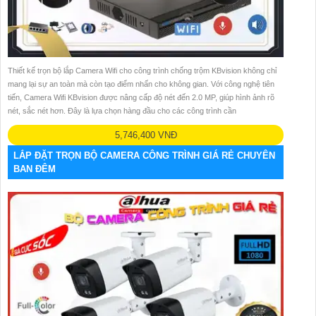
Thiết kế trọn bộ lắp Camera Wifi cho công trình chống trộm KBvision không chỉ
mang lại sự an toàn mà còn tạo điểm nhấn cho không gian. Với công nghệ tiên
tiến, Camera Wifi KBvision được nâng cấp độ nét đến 2.0 MP, giúp hình ảnh rõ
nét, sắc nét hơn. Đây là lựa chọn hàng đầu cho các công trình cần
5,746,400 VNĐ
LẮP ĐẶT TRỌN BỘ CAMERA CÔNG TRÌNH GIÁ RẺ CHUYÊN
BAN ĐÊM