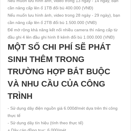
Nếu muốn lưu hình ảnh, video trong 13 ngày - 14 ngày, bạn
cần nâng cấp lên ổ 1TB đổi bù 400.000 (VNĐ)
Nếu muốn lưu hình ảnh, video trong 28 ngày - 29 ngày), bạn
cần nâng cấp lên ổ 2TB đổi bù 1.500.000 (VNĐ)
Để mở rộng khả năng kết nối nhiều camera thì nâng cấp từ
đầu ghi 4 lên đầu ghi hình 8 kênh đổi bù 1.000.000 (VNĐ)
MỘT SỐ CHI PHÍ SẼ PHÁT
SINH THÊM TRONG
TRƯỜNG HỢP BẮT BUỘC
VÀ NHU CẦU CỦA CÔNG
TRÌNH
- Sử dụng dây điện nguồn giá 6.000đ/mét dựa trên thi công
thực tế
- Sử dụng dây tín hiệu (tính theo thực tế)
+ Dây cáp đồng trục: 6.000/mét