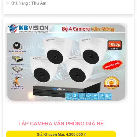
️✨ Khả Năng :
Thu Âm.
LẮP CAMERA VĂN PHÒNG GIÁ RẺ
Giá Khuyến Mại: 4,200,000 ₫