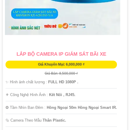
Hy vọng thông tin trên sẽ Có rất nhiều giá trị cao cấp đối với bạn. Nếu
bạn cần thêm thông tin hoặc muốn tư vấn về sản phẩm cụ thể hơn,
đừng ngần ngại để lại câu hỏi!
LẮP BỘ CAMERA IP GIÁM SÁT BÃI XE
Giá Khuyến Mại: 6,000,000 ₫
Giá Bán: 8,500,000 ₫
✨ Hình ảnh chất lượng :
FULL HD 1080P .
'
⚜️ Công Nghệ Hình Ảnh :
Kết Nối , RJ45.
❂ Tầm Nhìn Ban Đêm :
Hồng Ngoại 50m Hồng Ngoại Smart IR.
🔩 Camera Theo Mẫu
Thân Plastic.