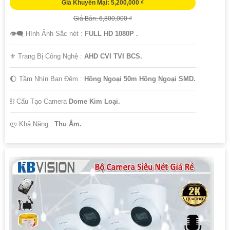
Giá Khuyến Mại: 5,200,000 ₫
Giá Bán: 6,800,000 ₫
👁️‍🗨 Hình Ảnh Sắc nét :
FULL HD 1080P .
⚜️ Trang Bị Công Nghệ :
AHD CVI TVI BCS.
🌔 Tầm Nhìn Ban Đêm :
Hồng Ngoại 50m Hồng Ngoại SMD.
⛓ Cấu Tạo Camera
Dome Kim Loại.
️ლ Khả Năng :
Thu Âm.