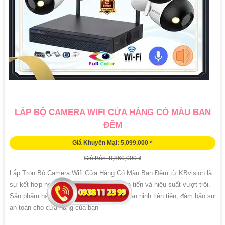
LẮP BỘ CAMERA WIFI CỬA HÀNG CÓ MÀU BAN
ĐÊM
Giá Khuyến Mại: 5,099,000 ₫
Giá Bán: 8,860,000 ₫
Lắp Trọn Bộ Camera Wifi Cửa Hàng Có Màu Ban Đêm từ KBvision là
sự kết hợp hoàn hảo giữa công nghệ tiên tiến và hiệu suất vượt trội.
Sản phẩm này tích hợp nhiều công nghệ an ninh tiên tiến, đảm bảo sự
an toàn cho cửa hàng của bạn