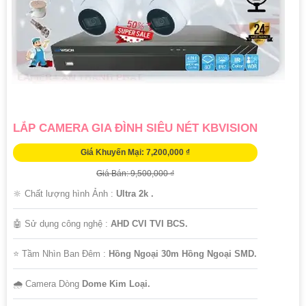
LẮP CAMERA GIA ĐÌNH SIÊU NÉT KBVISION
Giá Khuyến Mại: 7,200,000 ₫
Giá Bán: 9,500,000 ₫
🔆 Chất lượng hình Ảnh :
Ultra 2k .
🤖️ Sử dụng công nghệ :
AHD CVI TVI BCS.
⭐ Tầm Nhìn Ban Đêm :
Hồng Ngoại 30m Hồng Ngoại SMD.
🌧️ Camera Dòng
Dome Kim Loại.