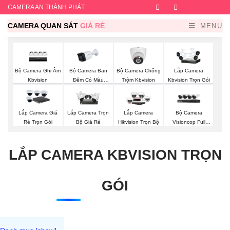
CAMERA AN THÀNH PHÁT
Facebook
Twitter
Instagram
Dribb
CAMERA QUAN SÁT
GIÁ RẺ
MENU
Bộ Camera Ghi Âm
Bộ Camera Ban
Bộ Camera Chống
Lắp Camera
Kbvision
Đêm Có Màu
Trộm Kbvision
Kbvision Trọn Gói
Kbvision
Bộ Camera
Lắp Camera Giá
Lắp Camera Trọn
Lắp Camera
Visioncop Full
Rẻ Trọn Gói
Bộ Giá Rẻ
Hikvision Trọn Bộ
Color
LẮP CAMERA KBVISION TRỌN
GÓI