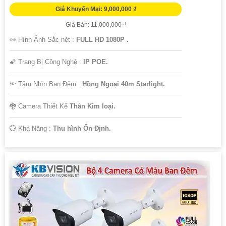
Giá Khuyến Mại: 9,000,000 ₫
Giá Bán: 11,000,000 ₫
👀 Hình Ảnh Sắc nét :
FULL HD 1080P .
🌠 Trang Bị Công Nghệ :
IP POE.
🔦 Tầm Nhìn Ban Đêm :
Hồng Ngoại 40m Starlight.
🐉️ Camera Thiết Kế
Thân Kim loại.
️💮 Khả Năng :
Thu hình Ổn Định.