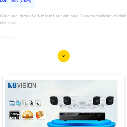
Chào bạn, dưới đây là một mẫu tư vấn mua Camera Kbvision với chiết
khấu cao:
Chào bạn,
Tôi xin giới thiệu dòng sản phẩm Camera Kbvision với chất lượng cao
và giá cả phải chăng. Hiện tại, chúng tôi đang có chương trình khuyến
mãi đặc biệt, bạn có thể tận dụng để mua sản phẩm với chiết khấu
cao.
Camera Kbvision được đánh giá cao về tính năng và hiệu suất hoạt
động,
tự tin
sẽ cung cấp cho bạn hệ thống giám sát an ninh hiệu quả.
dòng sản phẩm này cũng dễ dàng lắp đặt và sử dụng.
Nếu bạn quan tâm đến việc mua Camera Kbvision với chiết khấu cao,
hãy liên hệ với chúng tôi để biết thêm thông tin chi tiết và được tư vấn
tốt nhất.
Xin cảm ơn và chúc bạn một ngày tốt lành!