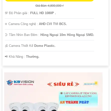
Giá Bán: 4,800,000 ₫
💯 Độ Phân giải :
FULL HD 1080P .
✳️ Camera Công nghệ :
AHD CVI TVI BCS.
🌛 Tầm Nhìn Ban Đêm :
Hồng Ngoại 10m Hồng Ngoại SMD.
🕉️ Camera Thiết Kế
Dome Plastic.
️📢 Khả Năng :
Thường.