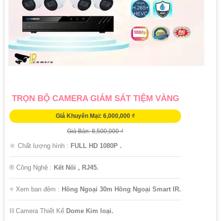
TRỌN BỘ CAMERA GIÁM SÁT TIỆM VÀNG
Giá Khuyến Mại: 6,000,000 ₫
Giá Bán: 8,500,000 ₫
🔆 Chất lượng hình :
FULL HD 1080P .
®️ Công Nghệ :
Kết Nối , RJ45.
⭐ Xem ban đêm :
Hồng Ngoại 30m Hồng Ngoại Smart IR.
⛓ Camera Thiết Kế
Dome Kim loại.