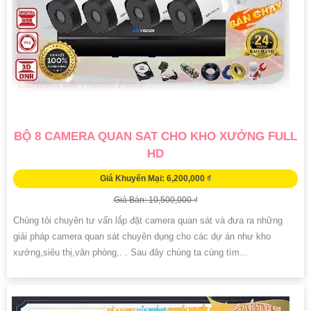
BỘ 8 CAMERA QUAN SAT CHO KHO XƯỞNG FULL
HD
Giá Khuyến Mại: 6,200,000 ₫
Giá Bán: 10,500,000 ₫
Chúng tôi chuyên tư vấn lắp đặt camera quan sát và đưa ra những
giải pháp camera quan sát chuyên dụng cho các dự án như kho
xưởng,siêu thị,văn phòng,. . Sau đây chúng ta cùng tìm...