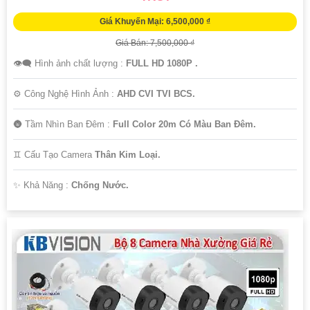
Giá Khuyến Mại: 6,500,000 ₫
Giá Bán: 7,500,000 ₫
👁️‍🗨 Hình ảnh chất lượng :
FULL HD 1080P .
⚙ Công Nghệ Hình Ảnh :
AHD CVI TVI BCS.
🌚 Tầm Nhìn Ban Đêm :
Full Color 20m Có Màu Ban Đêm.
♊ Cấu Tạo Camera
Thân Kim Loại.
️✨ Khả Năng :
Chống Nước.