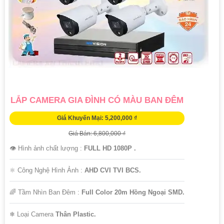
LẮP CAMERA GIA ĐÌNH CÓ MÀU BAN ĐÊM
Giá Khuyến Mại: 5,200,000 ₫
Giá Bán: 6,800,000 ₫
👁 Hình ảnh chất lượng :
FULL HD 1080P .
⚛️ Công Nghệ Hình Ảnh :
AHD CVI TVI BCS.
🌈 Tầm Nhìn Ban Đêm :
Full Color 20m Hồng Ngoại SMD.
❄ Loại Camera
Thân Plastic.