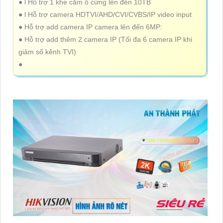
● l Hỗ trợ 1 khe cắm ổ cứng lên đến 10TB
● l Hỗ trợ camera HDTVI/AHD/CVI/CVBS/IP video input
● Hỗ trợ add camera IP camera lên đến 6MP:
● Hỗ trợ add thêm 2 camera IP (Tối đa 6 camera IP khi
giảm số kênh TVI)
●