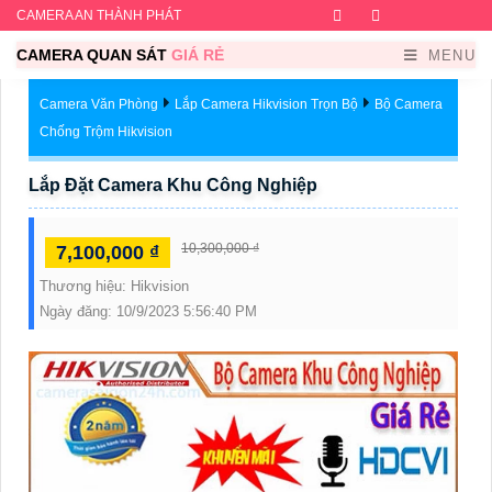
CAMERA AN THÀNH PHÁT
Facebook
Twitter
Instagram
Dribb
CAMERA QUAN SÁT
GIÁ RẺ
MENU
Camera Văn Phòng
Lắp Camera Hikvision Trọn Bộ
Bộ Camera
Chống Trộm Hikvision
Lắp Đặt Camera Khu Công Nghiệp
10,300,000 ₫
7,100,000 ₫
Thương hiệu:
Hikvision
Ngày đăng:
10/9/2023 5:56:40 PM