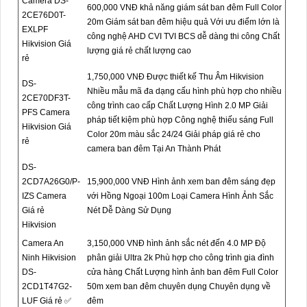
Camera DS-
600,000 VNĐ khả năng giám sát ban đêm Full Color
2CE76D0T-
20m Giám sát ban đêm hiệu quả Với ưu điểm lớn là
EXLPF
công nghệ AHD CVI TVI BCS dễ dàng thi công Chất
Hikvision Giá
lượng giá rẻ chất lượng cao
rẻ
1,750,000 VNĐ Được thiết kế Thu Âm Hikvision
DS-
Nhiều mẫu mã đa dạng cấu hình phù hợp cho nhiều
2CE70DF3T-
công trình cao cấp Chất Lượng Hình 2.0 MP Giải
PFS Camera
pháp tiết kiệm phù hợp Công nghệ thiếu sáng Full
Hikvision Giá
Color 20m màu sắc 24/24 Giải pháp giá rẻ cho
rẻ
camera ban đêm Tại An Thành Phát
DS-
2CD7A26G0/P-
15,900,000 VNĐ Hình ảnh xem ban đêm sáng đẹp
IZS Camera
với Hồng Ngoại 100m Loại Camera Hình Ảnh Sắc
Giá rẻ
Nét Dễ Dàng Sử Dụng
Hikvision
Camera An
3,150,000 VNĐ hình ảnh sắc nét đến 4.0 MP Độ
Ninh Hikvision
phân giải Ultra 2k Phù hợp cho công trình gia đình
DS-
cửa hàng Chất Lượng hình ảnh ban đêm Full Color
2CD1T47G2-
50m xem ban đêm chuyên dụng Chuyên dụng về
LUF Giá rẻ ✅
đêm