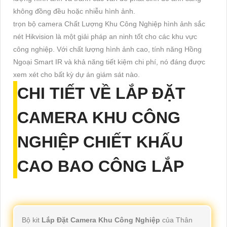
không đồng đều hoặc nhiễu hình ảnh.
trọn bộ camera Chất Lượng Khu Công Nghiệp hình ảnh sắc
nét Hikvision là một giải pháp an ninh tốt cho các khu vực
công nghiệp. Với chất lượng hình ảnh cao, tính năng Hồng
Ngoại Smart IR và khả năng tiết kiệm chi phí, nó đáng được
xem xét cho bất kỳ dự án giám sát nào.
CHI TIẾT VỀ
LẮP ĐẶT
CAMERA KHU CÔNG
NGHIỆP
CHIẾT KHẤU
CAO BAO CÔNG LẮP
Bộ kit
Lắp Đặt Camera Khu Công Nghiệp
của Thân