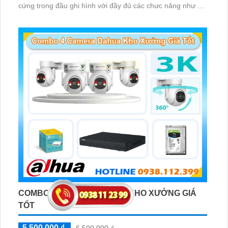
cứng trong đầu ghi hình với đầy đủ các chưc năng như AI
Phát hiện chuyển động, đàm thoại âm thanh 2 chiều và
giám sát có màu vào ban đêm
COMBO 4 CAMERA DAHUA KHO XƯỞNG GIÁ
TỐT
5,500,000 ₫
6,500,000 ₫