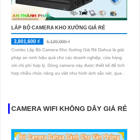
LẮP BỘ CAMERA KHO XƯỞNG GIÁ RẺ
3,801,600 ₫
5,120,000 ₫
Combo Lắp Bộ Camera Kho Xưởng Giá Rẻ Dahua là giải
pháp an ninh hiệu quả cho các doanh nghiệp, cửa hàng
với chi phí hợp lý. Dòng camera này được thiết kế để tích
hợp nhiều chức năng ưu việt như hình ảnh sắc nét, quay
đêm, chống nước, chống va đập, giúp giám sát an toàn và
chất lượng. Sản phẩm còn được trang bị chức năng thu
âm để ghi lại cả âm thanh trong môi trường
CAMERA WIFI KHÔNG DÂY GIÁ RẺ