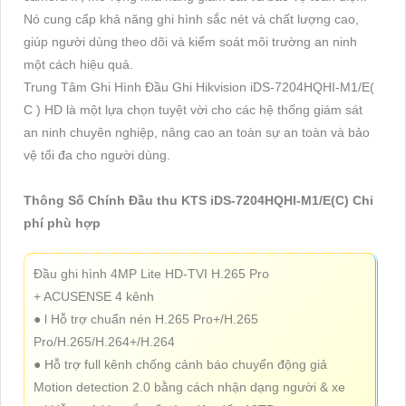
Nó cung cấp khả năng ghi hình sắc nét và chất lượng cao,
giúp người dùng theo dõi và kiểm soát môi trường an ninh
một cách hiệu quả.
Trung Tâm Ghi Hình Đầu Ghi Hikvision iDS-7204HQHI-M1/E(
C ) HD là một lựa chọn tuyệt vời cho các hệ thống giám sát
an ninh chuyên nghiệp, nâng cao an toàn sự an toàn và bảo
vệ tối đa cho người dùng.
Thông Số Chính Đầu thu KTS iDS-7204HQHI-M1/E(C) Chi
phí phù hợp
Đầu ghi hình 4MP Lite HD-TVI H.265 Pro
+ ACUSENSE 4 kênh
● l Hỗ trợ chuẩn nén H.265 Pro+/H.265
Pro/H.265/H.264+/H.264
● Hỗ trợ full kênh chống cảnh báo chuyển động giả
Motion detection 2.0 bằng cách nhận dạng người & xe