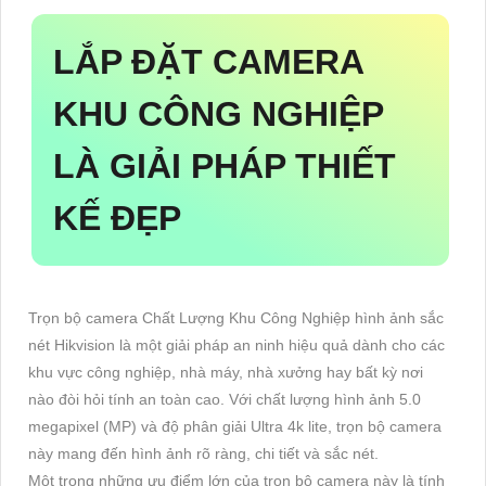
LẮP ĐẶT CAMERA
KHU CÔNG NGHIỆP
LÀ GIẢI PHÁP THIẾT
KẾ ĐẸP
Trọn bộ camera Chất Lượng Khu Công Nghiệp hình ảnh sắc
nét Hikvision là một giải pháp an ninh hiệu quả dành cho các
khu vực công nghiệp, nhà máy, nhà xưởng hay bất kỳ nơi
nào đòi hỏi tính an toàn cao. Với chất lượng hình ảnh 5.0
megapixel (MP) và độ phân giải Ultra 4k lite, trọn bộ camera
này mang đến hình ảnh rõ ràng, chi tiết và sắc nét.
Một trong những ưu điểm lớn của trọn bộ camera này là tính