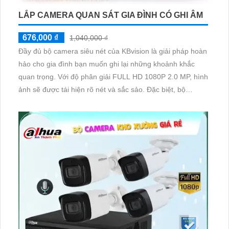
LẮP CAMERA QUAN SÁT GIA ĐÌNH CÓ GHI ÂM
676,000 ₫
1,040,000 ₫
Đầy đủ bộ camera siêu nét của KBvision là giải pháp hoàn
hảo cho gia đình bạn muốn ghi lại những khoảnh khắc
quan trọng. Với độ phân giải FULL HD 1080P 2.0 MP, hình
ảnh sẽ được tái hiện rõ nét và sắc sảo. Đặc biệt, bộ
camera này kết hợp công nghệ sáng chi tiết, cho phép
bạn quan sát chi tiết ngay cả trong điều kiện ánh sáng yếu