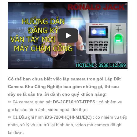
Có thể bạn chưa biết việc lắp camera trọn gói Lắp Đặt
Camera Khu Công Nghiệp bao gồm những gì, thì sau
đây sẽ là câu trả lời dành cho quý khách hàng:
✏ 04 camera quan sát
DS-2CE16H0T-ITPFS
: có nhiệm vụ
ghi lại các hình ảnh, video ngoài đời thực
✏ 01 Đầu ghi hình
iDS-7204HQHI-M1/E(C)
: có nhiệm vụ tiếp
nhận, xử lý và lưu trữ lại hình ảnh, video mà camera đã ghi
lại được