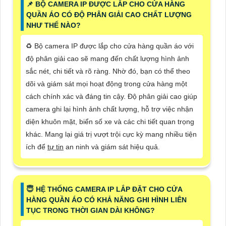
📌 BỘ CAMERA IP ĐƯỢC LẮP CHO CỬA HÀNG
QUẦN ÁO CÓ ĐỘ PHÂN GIẢI CAO CHẤT LƯỢNG
NHƯ THẾ NÀO?
♻️ Bộ camera IP được lắp cho cửa hàng quần áo với
độ phân giải cao sẽ mang đến chất lượng hình ảnh
sắc nét, chi tiết và rõ ràng. Nhờ đó, bạn có thể theo
dõi và giám sát mọi hoạt động trong cửa hàng một
cách chính xác và đáng tin cậy. Độ phân giải cao giúp
camera ghi lại hình ảnh chất lượng, hỗ trợ việc nhận
diện khuôn mặt, biển số xe và các chi tiết quan trọng
khác. Mang lại giá trị vượt trội cực kỳ mang nhiều tiện
ích để
tự tin
an ninh và giám sát hiệu quả.
😇 HỆ THỐNG CAMERA IP LẮP ĐẶT CHO CỬA
HÀNG QUẦN ÁO CÓ KHẢ NĂNG GHI HÌNH LIÊN
TỤC TRONG THỜI GIAN DÀI KHÔNG?