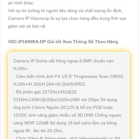
an ninh khác.
Với sự tin tưởng từ người tiêu dùng và chất lượng ổn định,
Camera IP Visioncop là sự lựa chọn hàng đầu trong lĩnh vực
giám sát và bảo vệ.
VSC-IP1840RA-DP Giá tốt Xem Thông Số Theo Hãng
Camera IP Dome sắt hồng ngoại 4.0MP chuẩn nén
H.265+
- Cảm biến hình ảnh F4 1/2.8" Progressive Scan CMOS;
H.265+/H.265/H.264+/H.264/MJPEG
- Độ phân giải 2572Hx1452@25
2316Hx1308V@25fps/1920x1080 với 25fps Sử dụng
ống kính 3.6mm Nguồn DC12V & hỗ trợ POE hoặc
12VDC tính năng giảm nhiễu số 3D DNR Chống ngược
sáng WDR 120dB Sử dụng 18 led nano tầm xa hồng
ngoại IR : lên tới 20-25m,
- Chức Năng AI thông minh, phát hiện người khi có đột