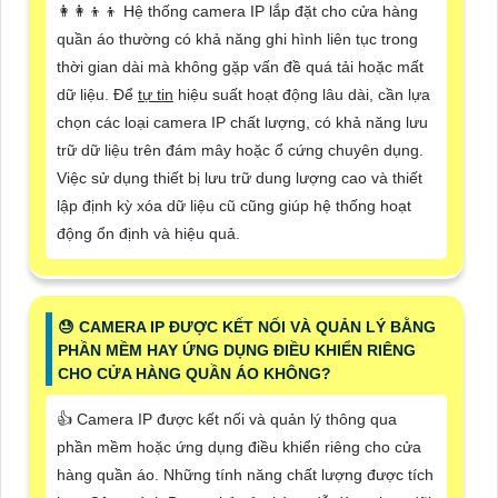
👩‍👩‍👦‍👦 Hệ thống camera IP lắp đặt cho cửa hàng
quần áo thường có khả năng ghi hình liên tục trong
thời gian dài mà không gặp vấn đề quá tải hoặc mất
dữ liệu. Để
tự tin
hiệu suất hoạt động lâu dài, cần lựa
chọn các loại camera IP chất lượng, có khả năng lưu
trữ dữ liệu trên đám mây hoặc ổ cứng chuyên dụng.
Việc sử dụng thiết bị lưu trữ dung lượng cao và thiết
lập định kỳ xóa dữ liệu cũ cũng giúp hệ thống hoạt
động ổn định và hiệu quả.
😓 CAMERA IP ĐƯỢC KẾT NỐI VÀ QUẢN LÝ BẰNG
PHẦN MỀM HAY ỨNG DỤNG ĐIỀU KHIỂN RIÊNG
CHO CỬA HÀNG QUẦN ÁO KHÔNG?
👍 Camera IP được kết nối và quản lý thông qua
phần mềm hoặc ứng dụng điều khiển riêng cho cửa
hàng quần áo. Những tính năng chất lượng được tích