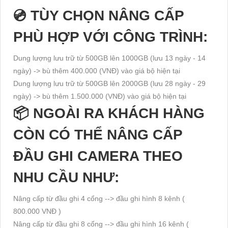
phụ kiện kết nối, giúp bạn quản lý và theo dõi mọi
💿 TÙY CHỌN NÂNG CẤP
hoạt động trong gia đình một cách chặt chẽ. Đặc
PHÙ HỢP VỚI CÔNG TRÌNH:
18,000,000 VNĐ
Dung lượng lưu trữ từ 500GB lên 1000GB (lưu 13 ngày - 14
ngày) -> bù thêm 400.000 (VNĐ) vào giá bộ hiện tại
Dung lượng lưu trữ từ 500GB lên 2000GB (lưu 28 ngày - 29
ngày) -> bù thêm 1.500.000 (VNĐ) vào giá bộ hiện tại
📦 NGOÀI RA KHÁCH HÀNG
CÒN CÓ THỂ NÂNG CẤP
ĐẦU GHI CAMERA THEO
NHU CẦU NHƯ:
Nâng cấp từ đầu ghi 4 cổng --> đầu ghi hình 8 kênh (
800.000 VNĐ )
Nâng cấp từ đầu ghi 8 cổng --> đầu ghi hình 16 kênh (