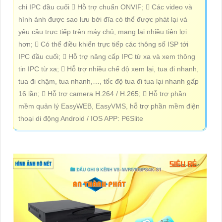
chỉ IPC đầu cuối  Hỗ trợ chuẩn ONVIF;  Các video và
hình ảnh được sao lưu bởi đĩa có thể được phát lại và
yêu cầu trực tiếp trên máy chủ, mang lại nhiều tiện lợi
hơn;  Có thể điều khiển trực tiếp các thông số ISP tới
IPC đầu cuối;  Hỗ trợ nâng cấp IPC từ xa và xem thông
tin IPC từ xa;  Hỗ trợ nhiều chế độ xem lại, tua đi nhanh,
tua đi chậm, tua nhanh,…, tốc độ tua đi tua lại nhanh gấp
16 lần;  Hỗ trợ camera H.264 / H.265;  Hỗ trợ phần
mềm quản lý EasyWEB, EasyVMS, hỗ trợ phần mềm điện
thoại di động Android / IOS APP: P6Slite