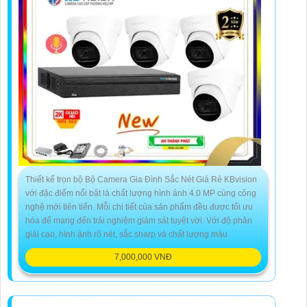
Thiết kế trọn bộ Bộ Camera Gia Đình Sắc Nét Giá Rẻ KBvision
với đặc điểm nổi bật là chất lượng hình ảnh 4.0 MP cùng công
nghệ mới tiên tiến. Mỗi chi tiết của sản phẩm đều được tối ưu
hóa để mang đến trải nghiệm giám sát tuyệt vời. Với độ phân
giải cao, hình ảnh rõ nét, sắc sharp và chất lượng màu
7,000,000 VNĐ