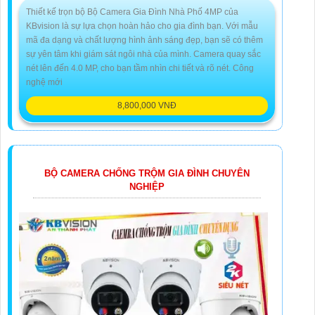
Thiết kế trọn bộ Bộ Camera Gia Đình Nhà Phố 4MP của
KBvision là sự lựa chọn hoàn hảo cho gia đình bạn. Với mẫu
mã đa dạng và chất lượng hình ảnh sáng đẹp, bạn sẽ có thêm
sự yên tâm khi giám sát ngôi nhà của mình. Camera quay sắc
nét lên đến 4.0 MP, cho bạn tầm nhìn chi tiết và rõ nét. Công
nghệ mới
8,800,000 VNĐ
BỘ CAMERA CHỐNG TRỘM GIA ĐÌNH CHUYÊN
NGHIỆP