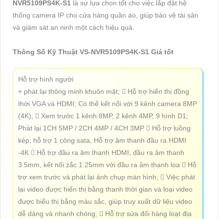
NVR5109PS4K-S1
là sự lựa chọn tốt cho việc lắp đặt hệ
thống camera IP cho cửa hàng quần áo, giúp bảo vệ tài sản
và giám sát an ninh một cách hiệu quả.
Thông Số Kỹ Thuật VS-NVR5109PS4K-S1 Giá tốt
Hỗ trợ hình người
+ phát lại thông minh khuôn mặt;  Hỗ trợ hiển thị đồng
thời VGA và HDMI; Có thể kết nối với 9 kênh camera 8MP
(4K);  Xem trước 1 kênh 8MP, 2 kênh 4MP, 9 hình D1;
Phát lại 1CH 5MP / 2CH 4MP / 4CH 3MP  Hỗ trợ luồng
kép; hỗ trợ 1 công sata, Hỗ trợ âm thanh đầu ra HDMI
-4K  Hỗ trợ đầu ra âm thanh HDMI, đầu ra âm thanh
3.5mm, kết nối zắc 1.25mm với đầu ra âm thanh loa  Hỗ
trợ xem trước và phát lại ảnh chụp màn hình;  Việc phát
lại video được hiển thị bằng thanh thời gian và loại video
được biểu thị bằng màu sắc, giúp truy xuất dữ liệu video
dễ dàng và nhanh chóng;  Hỗ trợ sửa đổi hàng loạt địa