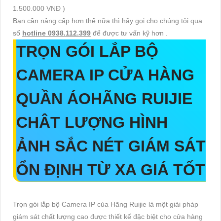
1.500.000 VNĐ )
Bạn cần nâng cấp hơn thế nữa thì hãy gọi cho chúng tôi qua
số
hotline 0938.112.399
để được tư vấn kỹ hơn .
TRỌN GÓI
LẮP BỘ
CAMERA IP CỬA HÀNG
QUẦN ÁO
HÃNG RUIJIE
CHÂT LƯỢNG HÌNH
ẢNH SẮC NÉT GIÁM SÁT
ỔN ĐỊNH TỪ XA GIÁ TỐT
Trọn gói lắp bộ Camera IP của Hãng Ruijie là một giải pháp
giám sát chất lượng cao được thiết kế đặc biệt cho cửa hàng