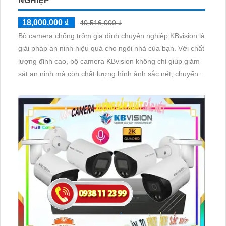
NGHIỆP
18,000,000 ₫
40,516,000 ₫
Bộ camera chống trộm gia đình chuyên nghiệp KBvision là
giải pháp an ninh hiệu quả cho ngôi nhà của bạn. Với chất
lượng đỉnh cao, bộ camera KBvision không chỉ giúp giám
sát an ninh mà còn chất lượng hình ảnh sắc nét, chuyển
động mượt mà. Bộ camera này được thiết kế để thu âm to
rõ, giúp nghe và ghi lại âm thanh trong phạm vi rộng