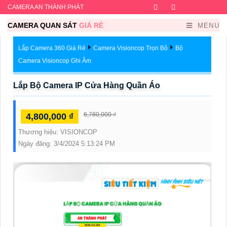
CAMERA AN THÀNH PHÁT
Facebook
Twitter
Instagram
Dribb
CAMERA QUAN SÁT
GIÁ RẺ
MENU
Lắp Camera 360 Giá Rẻ
Camera Visioncop Trọn Bộ
Bộ
Camera Visioncop Ghi Âm
Lắp Bộ Camera IP Cửa Hàng Quần Áo
6,780,000 ₫
4,800,000 ₫
Thương hiệu:
VISIONCOP
Ngày đăng:
3/4/2024 5:13:24 PM