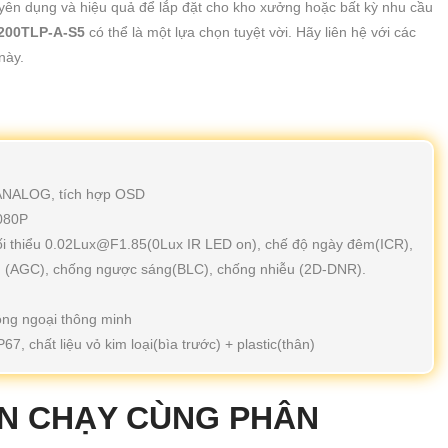
yên dụng và hiệu quả để lắp đặt cho kho xưởng hoặc bất kỳ nhu cầu
00TLP-A-S5
có thể là một lựa chọn tuyệt vời. Hãy liên hệ với các
này.
/ANALOG, tích hợp OSD
1080P
 tối thiểu 0.02Lux@F1.85(0Lux IR LED on), chế độ ngày đêm(ICR),
g (AGC), chống ngược sáng(BLC), chống nhiễu (2D-DNR).
ồng ngoại thông minh
, chất liệu vỏ kim loại(bìa trước) + plastic(thân)
N CHẠY CÙNG PHÂN