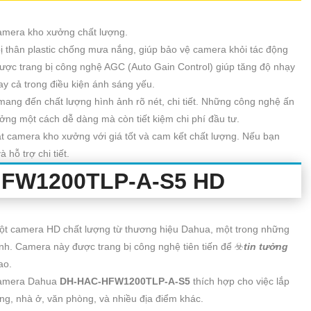
amera kho xưởng chất lượng.
 thân plastic chống mưa nắng, giúp bảo vệ camera khỏi tác động
ợc trang bị công nghệ AGC (Auto Gain Control) giúp tăng độ nhạy
ay cả trong điều kiện ánh sáng yếu.
ang đến chất lượng hình ảnh rõ nét, chi tiết. Những công nghệ ấn
ởng một cách dễ dàng mà còn tiết kiệm chi phí đầu tư.
t camera kho xưởng với giá tốt và cam kết chất lượng. Nếu bạn
 hỗ trợ chi tiết.
FW1200TLP-A-S5
HD
ột camera HD chất lượng từ thương hiệu Dahua, một trong những
nh. Camera này được trang bị công nghệ tiên tiến để ☣️
tin tưởng
ao.
 Camera Dahua
DH-HAC-HFW1200TLP-A-S5
thích hợp cho việc lắp
ng, nhà ở, văn phòng, và nhiều địa điểm khác.