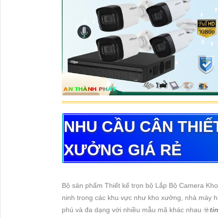
NHU CẦU CÂN THIẾ
XƯỞNG GIÁ RẺ
Bộ sản phẩm Thiết kế trọn bộ Lắp Bộ Camera Kho
ninh trong các khu vực như kho xưởng, nhà máy h
phú và đa dạng với nhiều mẫu mã khác nhau ☣️
ti