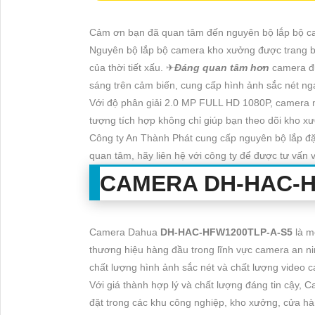
Cảm ơn bạn đã quan tâm đến nguyên bộ lắp bộ c
Nguyên bộ lắp bộ camera kho xưởng được trang bị
của thời tiết xấu. ✈
Đáng quan tâm hơn
camera đư
sáng trên cảm biến, cung cấp hình ảnh sắc nét ng
Với độ phân giải 2.0 MP FULL HD 1080P, camera m
tượng tích hợp không chỉ giúp bạn theo dõi kho xư
Công ty An Thành Phát cung cấp nguyên bộ lắp đặ
quan tâm, hãy liên hệ với công ty để được tư vấn và
CAMERA
DH-HAC-H
Camera Dahua
DH-HAC-HFW1200TLP-A-S5
là m
thương hiệu hàng đầu trong lĩnh vực camera an ni
chất lượng hình ảnh sắc nét và chất lượng video c
Với giá thành hợp lý và chất lượng đáng tin cậy,
đặt trong các khu công nghiệp, kho xưởng, cửa hà