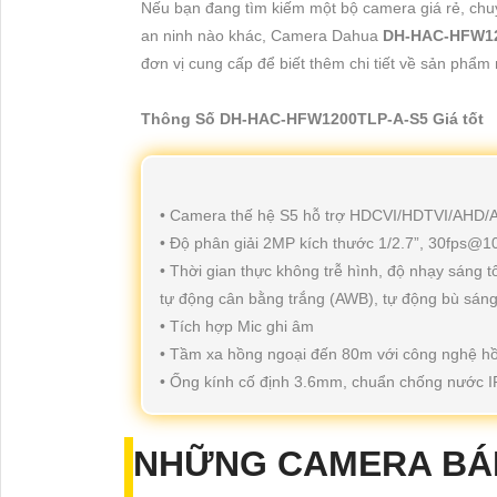
Nếu bạn đang tìm kiếm một bộ camera giá rẻ, chu
an ninh nào khác, Camera Dahua
DH-HAC-HFW12
đơn vị cung cấp để biết thêm chi tiết về sản phẩm 
Thông Số DH-HAC-HFW1200TLP-A-S5 Giá tốt
• Camera thế hệ S5 hỗ trợ HDCVI/HDTVI/AHD
• Độ phân giải 2MP kích thước 1/2.7”, 30fps@
• Thời gian thực không trễ hình, độ nhạy sáng
tự động cân bằng trắng (AWB), tự động bù sán
• Tích hợp Mic ghi âm
• Tầm xa hồng ngoại đến 80m với công nghệ h
• Ống kính cố định 3.6mm, chuẩn chống nước IP67
NHỮNG CAMERA BÁ