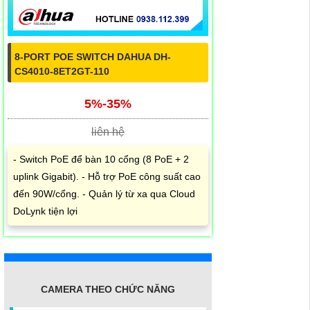
8-PORT POE SWITCH DAHUA DH-
CS4010-8ET2GT-110
5%-35%
liên hệ
- Switch PoE để bàn 10 cổng (8 PoE + 2
uplink Gigabit). - Hỗ trợ PoE công suất cao
đến 90W/cổng. - Quản lý từ xa qua Cloud
DoLynk tiện lợi
CAMERA THEO CHỨC NĂNG