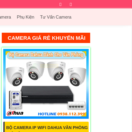
Facebook
Twitter
Instagram
Dribbble
amera
Phụ Kiện
Tư Vấn Camera
CAMERA GIÁ RẺ KHUYẾN MÃI
BỘ CAMERA IP WIFI DAHUA VĂN PHÒNG