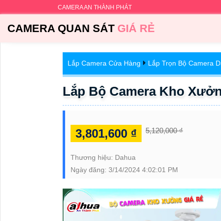
CAMERA AN THÀNH PHÁT
CAMERA QUAN SÁT
GIÁ RẺ
Lắp Camera Cửa Hàng
Lắp Trọn Bộ Camera 
Lắp Bộ Camera Kho Xưởng
5,120,000 ₫
3,801,600 ₫
Thương hiệu:
Dahua
Ngày đăng:
3/14/2024 4:02:01 PM