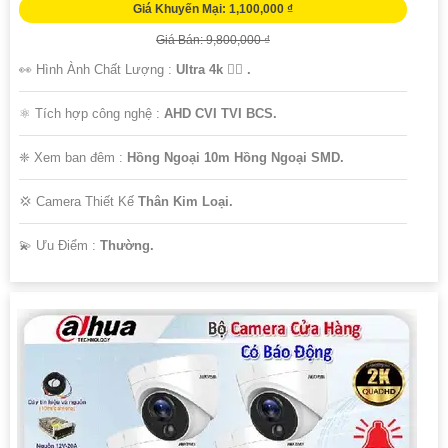
Giá Khuyến Mại: 1,100,000 ₫
Giá Bán: 9,800,000 ₫
👀 Hình Ành Chất Lượng :
Ultra 4k 👍🏾 .
⚛️ Tích hợp công nghệ :
AHD CVI TVI BCS.
❈ Xem ban đêm :
Hồng Ngoại 10m Hồng Ngoại SMD.
💢 Camera Thiết Kế
Thân Kim Loại.
️💫 Ưu Điểm :
Thường.