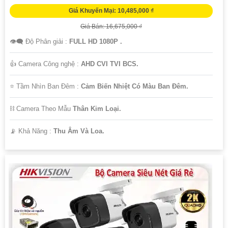
Giá Khuyến Mại: 10,485,000 ₫
Giá Bán: 16,675,000 ₫
👁️‍🗨 Độ Phân giải :
FULL HD 1080P .
👍 Camera Công nghệ :
AHD CVI TVI BCS.
⭐ Tầm Nhìn Ban Đêm :
Cảm Biến Nhiệt Có Màu Ban Đêm.
⛓ Camera Theo Mẫu
Thân Kim Loại.
️📡 Khả Năng :
Thu Âm Và Loa.