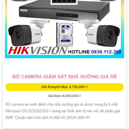
BỘ CAMERA GIÁM SÁT NHÀ XƯỞNG GIÁ RẺ
Giá Khuyến Mại: 4,700,000 ₫
Giá Bán: 8,399,000 ₫
Bộ camera an ninh dành cho nhà xưởng giá rẻ được trang bị 4 mắt
Hikvision DS-2CD1021G1-I mang lại hình ảnh rõ nét với độ phân giải
2MP. Chuẩn nén hình ảnh H.265+/H.265/H.264+/H