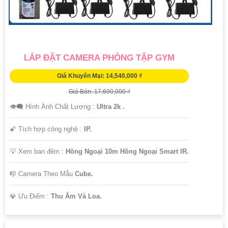
LẮP ĐẶT CAMERA PHÒNG TẬP GYM
Giá Khuyến Mại: 14,540,000 ₫
Giá Bán: 17,600,000 ₫
👁️‍🗨 Hình Ành Chất Lượng :
Ultra 2k .
🌠 Tích hợp công nghệ :
IP.
💡 Xem ban đêm :
Hồng Ngoại 10m Hồng Ngoại Smart IR.
🎼️ Camera Theo Mẫu
Cube.
️💎 Ưu Điểm :
Thu Âm Và Loa.