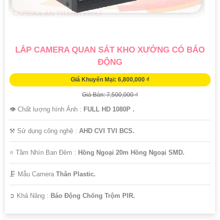
LẮP CAMERA QUAN SÁT KHO XƯỞNG CÓ BÁO
ĐỘNG
Giá Khuyến Mại: 6,800,000 ₫
Giá Bán: 7,500,000 ₫
👁 Chất lượng hình Ảnh :
FULL HD 1080P .
⚒ Sử dụng công nghệ :
AHD CVI TVI BCS.
⭐ Tầm Nhìn Ban Đêm :
Hồng Ngoại 20m Hồng Ngoại SMD.
🗜️ Mẫu Camera
Thân Plastic.
️➲ Khả Năng :
Báo Động Chống Trộm PIR.