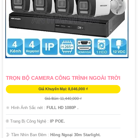
'
TRỌN BỘ CAMERA CÔNG TRÌNH NGOÀI TRỜI
Giá Khuyến Mại: 8,046,000 ₫
Giá Bán: 11,440,000 ₫
🔆 Hình Ảnh Sắc nét :
FULL HD 1080P .
®️ Trang Bị Công Nghệ :
IP POE.
🌛 Tầm Nhìn Ban Đêm :
Hồng Ngoại 30m Starlight.