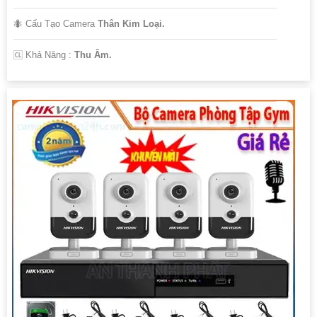
🐜 Cấu Tạo Camera
Thân Kim Loại.
️🆑 Khả Năng :
Thu Âm.