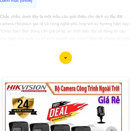
Chắc chắn, dưới đây là một mẫu câu giới thiệu cho dịch vụ lắp đặt
camera Hikvision giá rẻ và công nghệ phù hợp với xu hướng hiện nay:
"Chào bạn! Bạn đang cần giải pháp an ninh hiện đại và đáng tin cậy
cho ngôi nhà hoặc cơ sở kinh doanh của mình? Hãy để chúng tôi giúp
bạn với dịch vụ lắp đặt camera Hikvision giá rẻ, mang đến công nghệ
hàng đầu và hiệu suất ổn định. Với chúng tôi, bạn hoàn toàn yên tâm
về an ninh mà không cần lo lắng về giá cả. Hãy liên hệ ngay để được
tư vấn chi tiết và nhận ưu đãi hấp dẫn!"