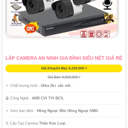
LẮP CAMERA AN NINH GIA ĐÌNH SIÊU NÉT GIÁ RẺ
Giá Khuyến Mại: 6,100,000 ₫
Giá Bán: 6,800,000 ₫
🔅 Chất lượng hình :
Ultra 2k+ sắc nét .
🤖️ Công Nghệ :
AHD CVI TVI BCS.
🔅 Xem ban đêm :
Hồng Ngoại 30m Hồng Ngoại SMD.
♊ Cấu Tạo Camera
Thân Kim Loại.