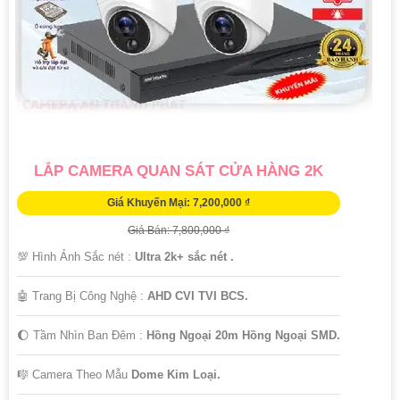
LẮP CAMERA QUAN SÁT CỬA HÀNG 2K
Giá Khuyến Mại: 7,200,000 ₫
Giá Bán: 7,800,000 ₫
💯 Hình Ảnh Sắc nét :
Ultra 2k+ sắc nét .
🤖️ Trang Bị Công Nghệ :
AHD CVI TVI BCS.
🌔 Tầm Nhìn Ban Đêm :
Hồng Ngoại 20m Hồng Ngoại SMD.
🎼️ Camera Theo Mẫu
Dome Kim Loại.