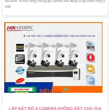
hikvision. là một trong những gói camera báo động có giá thành hợp lý
nhất
LẮP ĐẶT BỘ 4 CAMERA KHÔNG DÂY CHO GIA