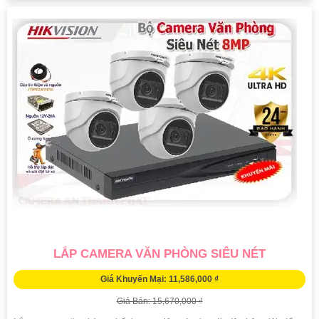
LẮP CAMERA VĂN PHÒNG SIÊU NÉT
Giá Khuyến Mại: 11,586,000 ₫
Giá Bán: 15,670,000 ₫