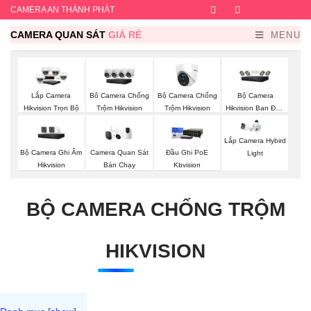
CAMERA AN THÀNH PHÁT
Facebook
Twitter
Instagram
Dribb
CAMERA QUAN SÁT
GIÁ RẺ
MENU
Bộ Camera Chống
Bộ Camera
Lắp Camera
Bô Camera Chống
Trộm Hikvision
Hikvision Ban Đêm
Hikvision Trọn Bộ
Trộm Hikvision
Có Màu
Lắp Camera Hybird
Bộ Camera Ghi Âm
Camera Quan Sát
Đầu Ghi PoE
Light
Hikvision
Bán Chạy
Kbvision
BỘ CAMERA CHỐNG TRỘM
HIKVISION