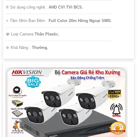
®️ Sử dụng công nghệ :
AHD CVI TVI BCS.
⭐ Tầm Nhìn Ban Đêm :
Full Color 20m Hồng Ngoại SMD.
💎 Loại Camera
Thân Plastic.
️☣️ Khả Năng :
Thường.