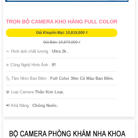
TRỌN BỘ CAMERA KHO HÀNG FULL COLOR
Giá Khuyến Mại: 10,818,000 ₫
Giá Bán: 15,879,000 ₫
🔅 Hình ảnh chất lượng :
Ultra 2k .
✳️ Công Nghệ Hình Ảnh :
IP.
🌜 Tầm Nhìn Ban Đêm :
Full Color 30m Có Màu Ban Đêm.
💎 Loại Camera
Thân Kim Loại.
️📢 Khả Năng :
Chống Nước.