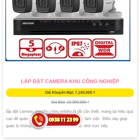
LẮP ĐẶT CAMERA KHU CÔNG NGHIỆP
Giá Khuyến Mại: 7,100,000 ₫
Giá Bán: 10,300,000 ₫
lắp đặt camera cho khu công nghiệp là rất cần thiết, mang lại hiệu quả
cao để quản lý nhân viên, đốc thúc tự giác làm việc. Điều này giúp
quản lý không cần phải giám sát hay nhắc nhở trực tiếp.