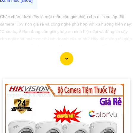
Chắc chắn, dưới đây là một mẫu câu giới thiệu cho dịch vụ lắp đặt
camera Hikvision giá rẻ và công nghệ phù hợp với xu hướng hiện nay:
"Chào bạn! Bạn đang cần giải pháp an ninh hiện đại và đáng tin cậy
cho ngôi nhà hoặc cơ sở kinh doanh của mình? Hãy để chúng tôi giúp
bạn với dịch vụ lắp đặt camera Hikvision giá rẻ, mang đến công nghệ
hàng đầu và hiệu suất ổn định. Với chúng tôi, bạn hoàn toàn yên tâm
về an ninh mà không cần lo lắng về giá cả. Hãy liên hệ ngay để được
tư vấn chi tiết và nhận ưu đãi hấp dẫn!"