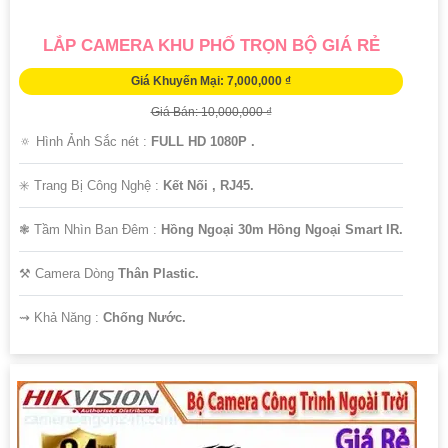
LẮP CAMERA KHU PHỐ TRỌN BỘ GIÁ RẺ
Giá Khuyến Mại: 7,000,000 ₫
Giá Bán: 10,000,000 ₫
🔅 Hình Ảnh Sắc nét :
FULL HD 1080P .
✳️ Trang Bị Công Nghệ :
Kết Nối , RJ45.
❃ Tầm Nhìn Ban Đêm :
Hồng Ngoại 30m Hồng Ngoại Smart IR.
⚒ Camera Dòng
Thân Plastic.
️⇝ Khả Năng :
Chống Nước.