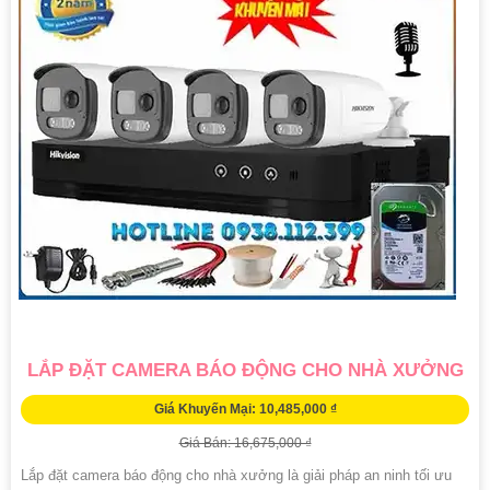
LẮP ĐẶT CAMERA BÁO ĐỘNG CHO NHÀ XƯỞNG
Giá Khuyến Mại: 10,485,000 ₫
Giá Bán: 16,675,000 ₫
Lắp đặt camera báo động cho nhà xưởng là giải pháp an ninh tối ưu