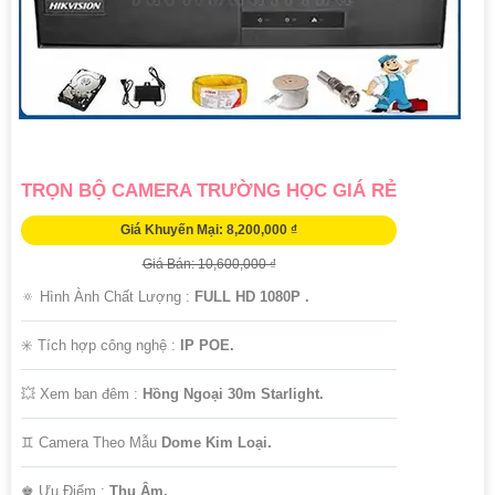
TRỌN BỘ CAMERA TRƯỜNG HỌC GIÁ RẺ
Giá Khuyến Mại: 8,200,000 ₫
Giá Bán: 10,600,000 ₫
🔅 Hình Ành Chất Lượng :
FULL HD 1080P .
✳️ Tích hợp công nghệ :
IP POE.
💥 Xem ban đêm :
Hồng Ngoại 30m Starlight.
♊ Camera Theo Mẫu
Dome Kim Loại.
️♚ Ưu Điểm :
Thu Âm.