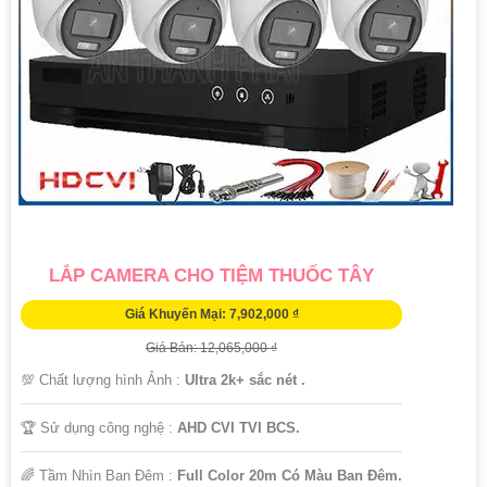
'
LẮP CAMERA CHO TIỆM THUỐC TÂY
Giá Khuyến Mại: 7,902,000 ₫
Giá Bán: 12,065,000 ₫
💯 Chất lượng hình Ảnh :
Ultra 2k+ sắc nét .
🏆 Sử dụng công nghệ :
AHD CVI TVI BCS.
🌈 Tầm Nhìn Ban Đêm :
Full Color 20m Có Màu Ban Đêm.