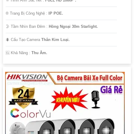
🔆 Hình Ảnh Sắc nét :
FULL HD 1080P .
®️ Trang Bị Công Nghệ :
IP POE.
🌛 Tầm Nhìn Ban Đêm :
Hồng Ngoại 30m Starlight.
🐜 Cấu Tạo Camera
Thân Kim Loại.
️🆑 Khả Năng :
Thu Âm.