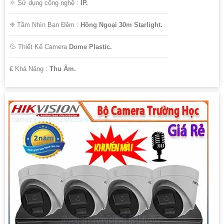
⚛️ Sử dụng công nghệ :
IP.
❈ Tầm Nhìn Ban Đêm :
Hồng Ngoại 30m Starlight.
💦 Thiết Kế Camera
Dome Plastic.
️₤ Khả Năng :
Thu Âm.