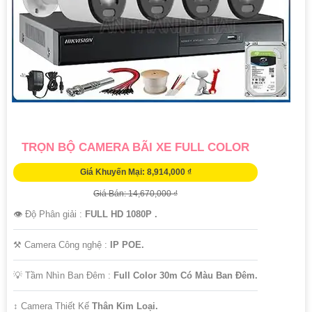
TRỌN BỘ CAMERA BÃI XE FULL COLOR
Giá Khuyến Mại: 8,914,000 ₫
Giá Bán: 14,670,000 ₫
👁 Độ Phân giải :
FULL HD 1080P .
⚒ Camera Công nghệ :
IP POE.
💡 Tầm Nhìn Ban Đêm :
Full Color 30m Có Màu Ban Đêm.
↕️ Camera Thiết Kế
Thân Kim Loại.