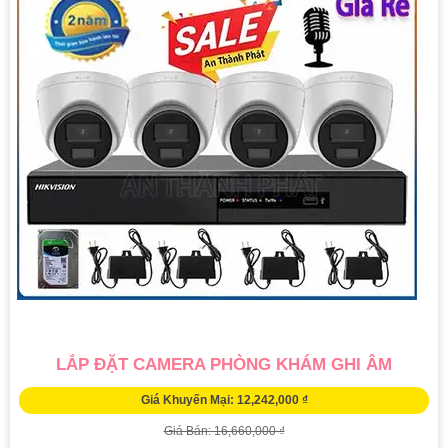
LẮP ĐẶT CAMERA PHÒNG KHÁM GHI ÂM
Giá Khuyến Mại: 12,242,000 ₫
Giá Bán: 16,660,000 ₫