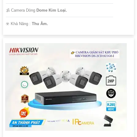
🕉️ Camera Dòng
Dome Kim Loại.
️☣️ Khả Năng :
Thu Âm.