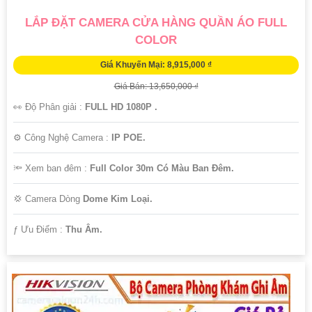
LẮP ĐẶT CAMERA CỬA HÀNG QUẦN ÁO FULL
COLOR
Giá Khuyến Mại: 8,915,000 ₫
Giá Bán: 13,650,000 ₫
👀 Độ Phân giải :
FULL HD 1080P .
⚙ Công Nghệ Camera :
IP POE.
🔦 Xem ban đêm :
Full Color 30m Có Màu Ban Đêm.
💢 Camera Dòng
Dome Kim Loại.
️ƒ Ưu Điểm :
Thu Âm.