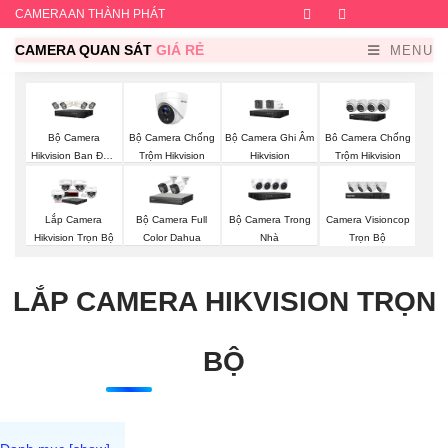
CAMERA AN THÀNH PHÁT
Facebook
Twitter
Instagram
Dribb
CAMERA QUAN SÁT
GIÁ RẺ
MENU
Bộ Camera
Bộ Camera Chống
Bộ Camera Ghi Âm
Bô Camera Chống
Hikvision Ban Đêm
Trộm Hikvision
Hikvision
Trộm Hikvision
Có Màu
Bộ Camera Full
Bộ Camera Trong
Camera Visioncop
Lắp Camera
Color Dahua
Nhà
Trọn Bộ
Hikvision Trọn Bộ
LẮP CAMERA HIKVISION TRỌN
BỘ