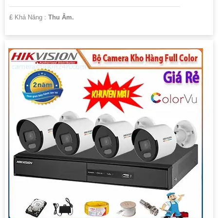
️₤ Khả Năng :
Thu Âm.